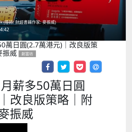
hk (導師: 財經書藉作家: 麥振威)
4:42
0萬日圓(2.7萬港元)｜改良版策
麥振威
創富坊
 月薪多50萬日圓
元)｜改良版策略｜附
麥振威