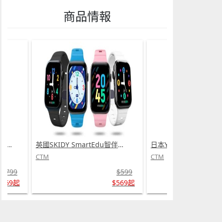
商品情報
日本Yohome 5D全方位雙面雙葉對流淨化智能語音伸縮循環扇 PRO (需訂貨)
英國SKIDY SmartEdu智伴高清流暢五重定位遠控180°旋攝雙向視頻海外適配兒童智能手錶PRO (需訂貨)
CTM
CTM
$799
$599
$669起
$569起