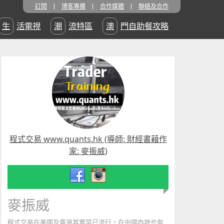
訂閱
博客專欄
合作媒體
聯絡及合作
生活電視
潮流特區
澳門自助餐攻略
程式交易 www.quants.hk (導師: 財經書藉作
家: 麥振威)
麥振威
程式交易在美國及臺灣其實早已流行，在中國內地也有