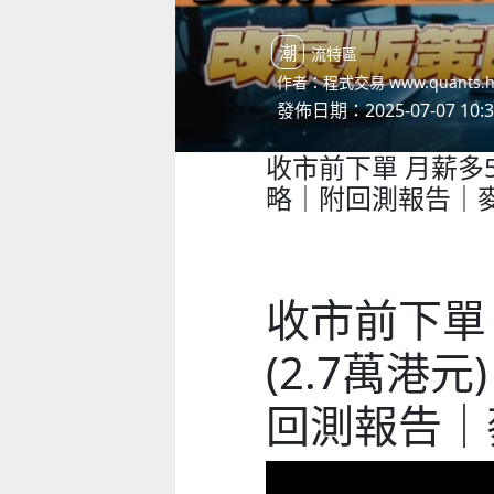
潮流特區
作者：程式交易 www.quants.
發佈日期：2025-07-07 10:3
收市前下單 月薪多5
略｜附回測報告｜
收市前下單
(2.7萬港
回測報告｜