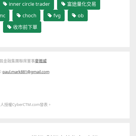
inner circle trader
富途量化交易
mc
choch
fvg
ob
收市前下單
昌金融集團聯席董事
麥振威
:
paul.mark881@gmail.com
童心探秘澳門的“中國第一”系列──
嬰幼兒親子閱讀推廣活動-
西式大學
氹氹轉
2026-07-11 至 2026-08-08
2026-07-11 至 2026-08-
權CyberCTM.com發表。