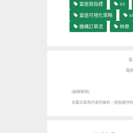
富途寫指標
ict
富途可視化策略
s
機構訂單流
林僚
富
電郵
童心探秘澳門的“中國第一”系列──
移動寶籍
小眼晴「聽」大世界
2026-07-18 至 2026-08-15
2026-07-11 至 2026-08-29
[編輯聲明]
本篇文章為作者所擁有，經版權持有人授