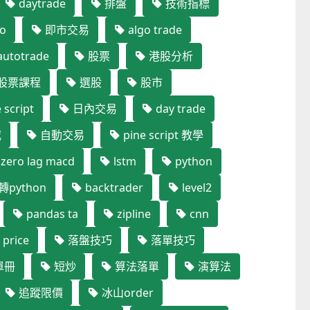
daytrade
排盤
技術指標
o
即市交易
algo trade
utotrade
股票
港股分析
股票課程
選股
股市
 script
日內交易
day trade
威
自動交易
pine script 教學
zero lag macd
lstm
python
t轉python
backtrader
level2
pandas ta
zipline
cnn
 price
落盤技巧
落單技巧
單冊
短炒
算法落單
演算法
追蹤限價
冰山order