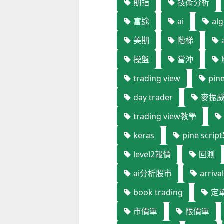
期指
技術分析
富途
ai
alg
美期
階梯
a
操盤
當沖
trading view
pine
day trader
麥振
trading view教學
keras
pine scrip
level2報價
回測
ai分析股市
arrival
book trading
定
市價單
限價單