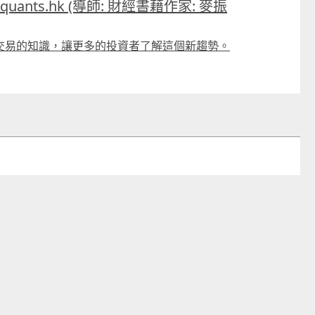
uants.hk (導師: 財經書藉作家: 麥振
交易的知識，讓更多的投資者了解這個新趨勢。
CTM