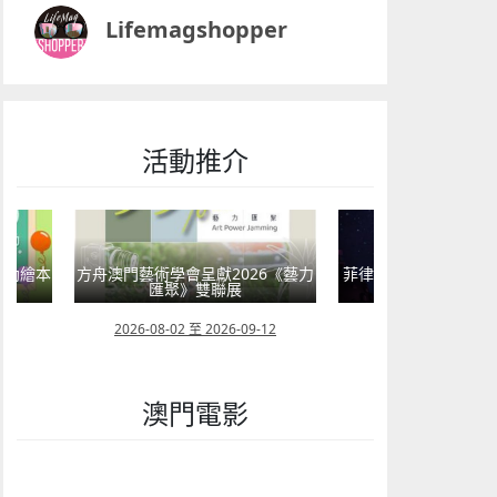
Lifemagshopper
活動推介
嬰幼繪本
方舟澳門藝術學會呈獻2026《藝力
菲律賓亮點文創活動
匯聚》雙聯展
覽會及動畫
23
2026-08-02 至 2026-09-12
2026-07-24 至 202
澳門電影