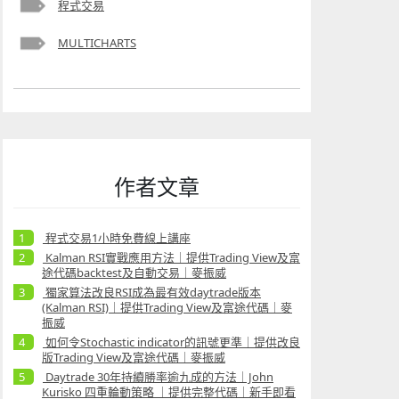
程式交易
MULTICHARTS
作者文章
程式交易1小時免費線上講座
Kalman RSI實戰應用方法｜提供Trading View及富
途代碼backtest及自動交易｜麥振威
獨家算法改良RSI成為最有效daytrade版本
(Kalman RSI)｜提供Trading View及富途代碼｜麥
振威
如何令Stochastic indicator的訊號更準｜提供改良
版Trading View及富途代碼｜麥振威
Daytrade 30年持續勝率逾九成的方法｜John
Kurisko 四重輪動策略 ｜提供完整代碼｜新手即看