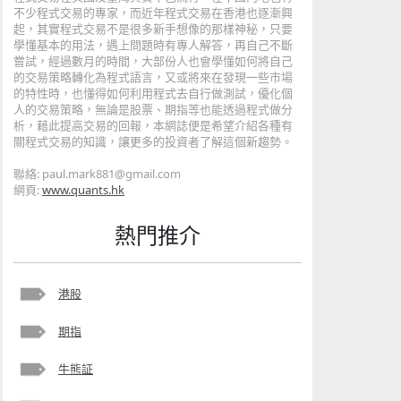
不少程式交易的專家，而近年程式交易在香港也逐漸興
起，其實程式交易不是很多新手想像的那樣神秘，只要
學懂基本的用法，遇上問題時有專人解答，再自己不斷
嘗試，經過數月的時間，大部份人也會學懂如何將自己
的交易策略轉化為程式語言，又或將來在發現一些市場
的特性時，也懂得如何利用程式去自行做測試，優化個
人的交易策略，無論是股票、期指等也能透過程式做分
析，藉此提高交易的回報，本網誌便是希望介紹各種有
關程式交易的知識，讓更多的投資者了解這個新趨勢。
聯絡: paul.mark881@gmail.com
網頁:
www.quants.hk
熱門推介
港股
期指
牛熊証