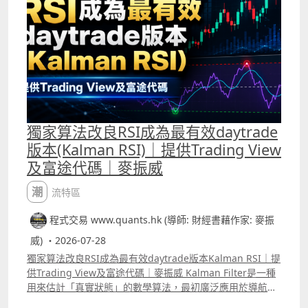
Momentum Tracker，Patreon會員可選擇使用，將這個指
標配合Kalman RSI能更有效剔除窄幅波動市況中的假訊
號。
獨家算法改良RSI成為最有效daytrade
版本(Kalman RSI)｜提供Trading View
及富途代碼｜麥振威
潮流特區
程式交易 www.quants.hk (導師: 財經書藉作家: 麥振
威) ・2026-07-28
獨家算法改良RSI成為最有效daytrade版本Kalman RSI｜提
供Trading View及富途代碼｜麥振威 Kalman Filter是一種
用來估計「真實狀態」的數學算法，最初廣泛應用於導航、
雷達、航空及工程控制系統，後來亦被引入金融市場，用來