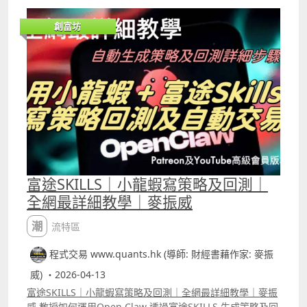
考，然後才用「人話」下指令，龍蝦能成功修改的機會就會
提高。 ICT是近年最熱門的交易策略，片中將ICT策略的原理
創富坊
轉化做用5分鐘圖daytrade的版本，並分別將策略交易「單
一股票」及同時觀察3隻股票的訊號，兩者的回報可以看到
相差很大。這種單策略交易多隻股份的倉位模式也可以先教
龍蝦，然後再套用在其他的策略之上。 YouTube留言區中有
交易「單一股票」的ICT策略完整富途Open API寫的代碼，
以及在Cursor做backtest時需要的「指令」。
富途SKILLS｜小龍蝦寫策略及回測｜
全網最詳細教學｜麥振威
潮流特區
程式交易 www.quants.hk (導師: 財經書藉作家: 麥振
威) ・2026-04-13
富途SKILLS｜小龍蝦寫策略及回測｜全網最詳細教學｜麥振
威 教授如何運用Open Claw 透過富途SKILLS 生成策略及回