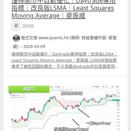
懂得開市中自動優化｜Daytrade專用
指標｜改良版LSMA｜Least Squares
Moving Average｜麥振威
潮流特區
程式交易 www.quants.hk (導師: 財經書藉作家: 麥振
威) ・2026-03-09
懂得開市中自動優化｜Daytrade專用指標｜改良版LSMA｜
Least Squares Moving Average｜麥振威 LSMA這個指標
運用了線性回歸的概念，不少喜歡daytrade的炒家都愛用這
個指標，而且網上也有大量改良版，不過大部份都只是把
LSMA 原本「單因子」的計算方法，改為「多重因子」的計
法。 原本的LSMA，線性回歸的計算部份只用了「時間」與
創富坊
「股價變化」，而多重因子則可能加上成交量，開市裂口幅
度、ATR、RSI變化等等，但加上更多的因子反而會令預測結
果更差，因為有些因子對股價的影響實際上是重複了，這令
某個類型的因子權重會過大。 而且市場很可能有時候受波幅
影響較大，有時候又可能受成交量影響較大，不同的時間，
最主要會影響股價的因素有可能是不同的。 我們用Elastic
Net Regression來改良這個指標，簡單來說，模型會懂得告