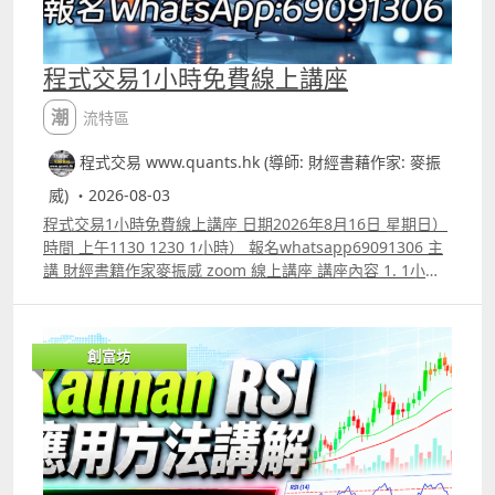
程式交易1小時免費線上講座
潮流特區
程式交易 www.quants.hk (導師: 財經書藉作家: 麥振
威) ・2026-08-03
程式交易1小時免費線上講座 日期2026年8月16日 星期日）
時間 上午1130 1230 1小時） 報名whatsapp69091306 主
講 財經書籍作家麥振威 zoom 線上講座 講座內容 1. 1小時
內學懂用Trading View 寫交易策略backtest 2. Trading
View 連接富途autotrade示範 3. 介紹自家專寫Trading
View策略的AI agent應用 4. ICT策略改良版勝率達80.8%的
創富坊
原理 5.如何快速將pine script寫的交易策略轉為python版
本 6.如何快速學懂用python寫運用排盤市場深度數據的交
易策略autotrade 7.期指盤路分析原理講解 報名whatspp
69091306 或電郵paul.mark881@gmail.com