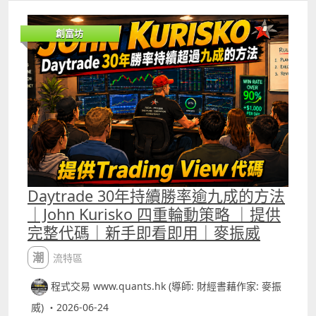
減少價格數據中的隨機雜訊。 對交易指標而言，最大的問題
往往不是完全找不到趨勢，而是每一根K線都包含大量短期
創富坊
波動，例如突然出現的大單、買賣差價變化、消息引起的一
分鐘急升急跌，以及市場在極短時間內大幅變動。 這些變化
未必代表真正趨勢改變，但普通技術指標會把所有價格變化
同樣納入計算，因而容易產生假突破、過早平倉或訊號反
覆。Kalman Filter的作用，就是在真實市場價格與隱藏的趨
勢價格之間作出動態估計，嘗試找出較接近市場實際方向的
價格軌跡。 Kalman Filter的核心原理可理解為「預測、比
較、修正」。算法首先根據上一個估計價格，預測目前的合
理價格；然後把預測值與最新市場價格比較，計算兩者之間
的誤差；最後根據市場數據的可信程度，決定應該接受多少
最新價格變化。這個調整比例稱為Kalman Gain。若算法認
Daytrade 30年持續勝率逾九成的方法
為市場觀察值相對可靠，Kalman Gain便會較高，估計價格
｜John Kurisko 四重輪動策略 ｜提供
會更快跟隨最新價格；若算法認為目前價格包含較多雜訊，
完整代碼｜新手即看即用｜麥振威
Kalman Gain便會降低，估計價格只會作出較小調整。 因
此，Kalman Filter不是像固定週期平均線一樣，每次按照相
潮流特區
同權重處理價格，而是會根據估計誤差與噪音設定，動態調
整新數據的影響力。 我們將它簡化並融入技術指標中，最直
程式交易 www.quants.hk (導師: 財經書藉作家: 麥振
接的方法是用Kalman價格取代原本公式中的close。例如這
個Kalman RSI便會比普通的RSI更有效判斷市況變化。普通
威) ・2026-06-24