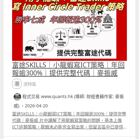
Claude及其他LLM寫coding能力很強的，但不會特別專長
某一類語法，我們是用了很大量的資料給它再訓練，才能讓
它寫Trading View 的pine script時更加更加準確。 一般通
用模型寫簡單的策略很少錯的，但寫較為複雜的策略就會有
很多error，或者新手難以發現的邏輯錯誤，有些新手以為
backtest 時看到沒有語法error便有問題，但其實整段代碼
寫出來的結果已經與原本所想的完全不同。 有些情況以為沒
有入市訊號，其實就像片中的例子一樣，Claude在寫
coding時犯了很多錯誤，才會令本來有很多入市訊號的策略
變成「零」入市機會。 目前推出的是1.0版本，月底會再推
富途SKILLS｜小龍蝦寫ICT策略｜年回
出1.5版本，大家用這個AI agent自組指標及優化策略，而
報逾300%｜提供完整代碼｜麥振威
且還有一個很實用的功能會下周公佈。 而6月底我們會推出
2.0版本，屆時這個AI agent可以讓大家用「人話」寫富途
潮流特區
三套語法，包括富途寫指標的麥語言、富途量化交易平台的
python語法，及富途Open API語法，而且可以要求AI
程式交易 www.quants.hk (導師: 財經書藉作家: 麥振
agent將寫好的Trading View策略或富途代碼隨時互換。
威) ・2026-04-20
富途SKILLS｜小龍蝦寫ICT策略｜年回報逾300%｜提供完整
代碼｜麥振威 片中講解了用龍蝦寫策略的問題，基本上像
ICT這類策略，龍蝦未必能完全寫出來，但留言區中已提供
了相關的代碼，若想再進行改良，直接先把代碼給龍蝦參