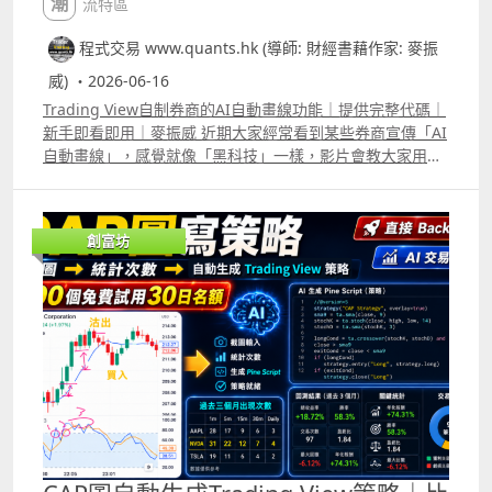
潮流特區
程式交易 www.quants.hk (導師: 財經書藉作家: 麥振
威) ・2026-06-16
Trading View自制券商的AI自動畫線功能｜提供完整代碼｜
新手即看即用｜麥振威 近期大家經常看到某些券商宣傳「AI
自動畫線」，感覺就像「黑科技」一樣，影片會教大家用
Trading View，自己也可以做出來。其實AI自動畫線，底層
原理並不複雜，直接用Trading View的pine script便能完
成。 完整代碼已放在留言區，大家可直接copy到Trading
創富坊
View的pine editor便能使用，若配合real time data，就能
做到券商AI 自動畫線的功能，而且可以自行加其他的條件來
更改畫線準則。