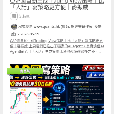
CAP圖自動生成Trading View策略｜比
「人話」寫策略更方便｜麥振威
潮流特區
程式交易 www.quants.hk (導師: 財經書藉作家: 麥振
威) ・2026-05-19
CAP圖自動生成Trading View策略｜比「人話」寫策略更方
便｜麥振威 上周我們已推出了獨家的AI Agent，其實這個AI
Agent除了用「人話」生成策略比其他AI準確很多之外，更
可以直接CAP圖生成策略。 很多交易員在每天進行交易時都
有很多idea，直接用手機或電腦截圖，標記買入及賣出位
置，給我們的AI Agent就能生成Trading View策略代碼。
創富坊
今天會送出100個免費使用30日名額，使用期限會到6月16
日。大家只要like這段片後再留言，並透過Whatsapp
69091306或在留言中通知我們你的電郵，就能免費使用這
個AI Agent。