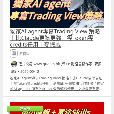
獨家AI agent專寫Trading View 策略
｜比Claude更準更強｜零Token零
credits任用｜麥振威
潮流特區
程式交易 www.quants.hk (導師: 財經書藉作家: 麥振
威) ・2026-05-12
獨家AI agent專寫Trading View 策略｜比Claude更準更強
｜零Token零credits任用｜麥振威 今個星期我們推出了獨家
的AI agent，所有Patreon 會員都能使用，之後會更有更多
片給大家看到，這個AI agent用「人話」寫Trading View的
pine script 比Claude及普通ChatGPT等通用模型更準更
強。 其實大家現時用的是通用模型，所以很多機構如律師
創富坊
行、醫療機構等會再用自己大量的資料庫去再訓練模型。