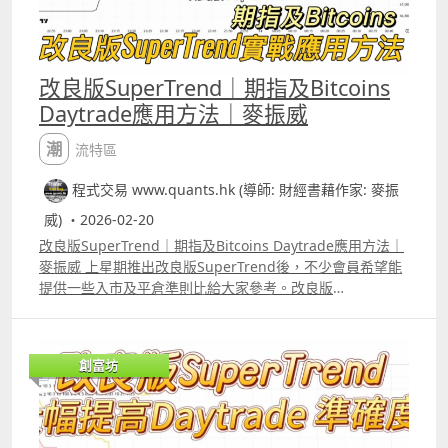
訴你「這段時間這個因子沒用」，Elastic Regression不是
將計算變得更複雜，而是自動懂得在開市中判斷何時將計算
簡化。
改良版SuperTrend｜期指及Bitcoins
Daytrade應用方法｜麥振威
潮流特區
程式交易 www.quants.hk (導師: 財經書藉作家: 麥振
威) ・2026-02-20
改良版SuperTrend｜期指及Bitcoins Daytrade應用方法｜
麥振威 上星期推出改良版SuperTrend後，不少會員希望能
提供一些入市及平倉準則比給大家參考。改良版
SuperTrend特點是加了「淺藍色」部份，這部份係代表市
場沒有趨勢，加了這部份，指標的作用便會更大。 以影片中
介紹的應用方法，上周daytrade 1張期指的回報大約是150
創富坊
點。 另改良版SuperTrend除了可daytrade期指外，
daytrade 比特幣也同樣適合。 但筆者強調這些應用方法只
是給大家參考，今次推出一個indicator而非像過去一樣推出
完整strategy就是希望大家可以嘗試不同的應用方法，就像