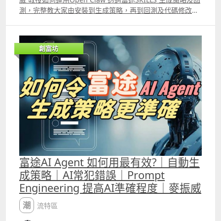
測，完整教大家由安裝到生成策略，再到回測及代碼修改。
此外，片中比較了Trading View、富途量化交易平台的
python語法，以及富途Open API語法的不同。若大家希望
運用龍蝦生成策略及回測，便必需懂得它的優點及缺點，以
創富坊
及懂得識別AI生成策略時的錯誤。
富途AI Agent 如何用最有效?｜自動生
成策略｜AI常犯錯誤｜Prompt
Engineering 提高AI準確程度｜麥振威
潮流特區