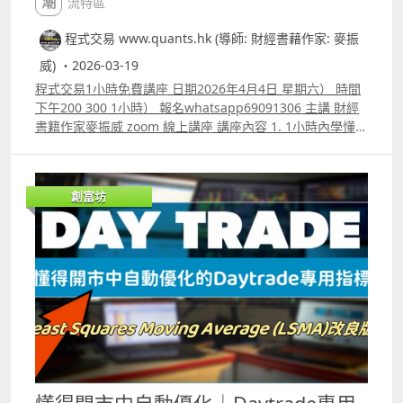
潮流特區
程式交易 www.quants.hk (導師: 財經書藉作家: 麥振
威) ・2026-03-19
程式交易1小時免費講座 日期2026年4月4日 星期六） 時間
下午200 300 1小時） 報名whatsapp69091306 主講 財經
書籍作家麥振威 zoom 線上講座 講座內容 1. 1小時內學懂用
Trading View 寫交易策略backtest 2. Trading View 連接富
途autotrade示範 3. ICT策略改良版勝率達80.8%的原理 4.
如何快速將pine script寫的交易策略轉為python版本 5.如
創富坊
何快速學懂用python寫運用排盤市場深度數據的交易策略
autotrade 6.期指盤路分析原理講解 報名whatspp
69091306 或電郵paul.mark881@gmail.com