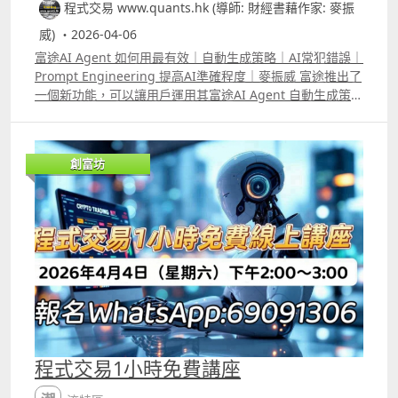
程式交易 www.quants.hk (導師: 財經書藉作家: 麥振
威) ・2026-04-06
富途AI Agent 如何用最有效｜自動生成策略｜AI常犯錯誤｜
Prompt Engineering 提高AI準確程度｜麥振威 富途推出了
一個新功能，可以讓用戶運用其富途AI Agent 自動生成策
略，然後直接在富途的平台做backtest 及autotrade。在去
年已推出的量化交易平台中，就直接可以看到有「富途牛牛
AI」，用自然語言即是人話就可以叫它生成策略，生成後的
創富坊
策略像過去大家用「卡片」的方式一樣顯示出來，每張卡片
可以自行再改coding。 AI生成的策略向來會有Pseudocode
偽代碼，意思是看起來像程式，但其實不能直接運行的東
西。若果你用Prompt Engineering的方法下指令，可以令
模型生成的策略準確度提高，但若懂富途量化交易平台的
python語法就能自行檢查AI生成的各種錯誤，之後我們會陸
續再有片教大家速成學懂富途的python語法。 YouTube留
言區中已有在片中提及更有效向AI下指令的標準範例。
程式交易1小時免費講座