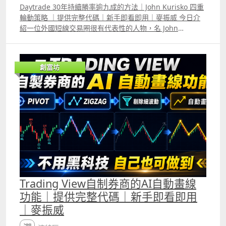
的RSI升至50以上代表趨勢轉強，相反，若跌至50以下代表
Daytrade 30年持續勝率逾九成的方法｜John Kurisko 四重
趨勢轉弱，但很多時候在一個明顯趨勢中，RSI仍會在50附
輪動策略 ｜提供完整代碼｜新手即看即用｜麥振威 今日介
近反覆上落，這讓使用者更難判斷趨勢。 此外，普通的RSI
紹一位外國短線交易圈很有代表性的人物，名 John
升至70以上代表升勢十分之強，若跌至30以下代表跌勢十分
Kurisko，過去30年來他每天都只會Daytrade，所用他自創
之強，但很多時候普通的RSI升至70或跌至30後又會很快逆
的四重輪動策略Quad Rotation Scalping Strategy 多年來
轉，這會讓使用者誤判走勢即將逆轉，但Kalman RSI 只要
勝率持續超過九成。 他強調自己每晚就只會等這個策略的入
真正升至70或跌至30便會維持較長時間，讓使用者知道目前
創富坊
市訊號出現，每日平均能獲利約1000蚊美金。 我們用
處於強勁的升浪或跌浪中。而且Kalman RSI與普通RSI升至
Trading View根據他公開的部份將策略寫出來，backtest結
70或跌至30的時間往往會不同，因為Kalman Filter的核心
果雖與他本人所指的有分別。但再用我們的AI agent 優化，
原理就是「預測、比較、修正」，這令Kalman RSI比普通
確實勝率可以超過九成。
RSI更準確。
Trading View自制券商的AI自動畫線
功能｜提供完整代碼｜新手即看即用
｜麥振威