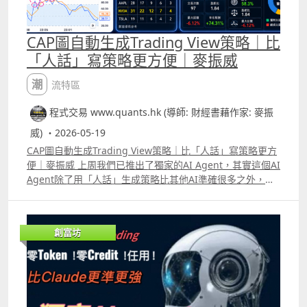
CAP圖自動生成Trading View策略｜比
「人話」寫策略更方便｜麥振威
潮流特區
程式交易 www.quants.hk (導師: 財經書藉作家: 麥振
威) ・2026-05-19
CAP圖自動生成Trading View策略｜比「人話」寫策略更方
便｜麥振威 上周我們已推出了獨家的AI Agent，其實這個AI
Agent除了用「人話」生成策略比其他AI準確很多之外，更
可以直接CAP圖生成策略。 很多交易員在每天進行交易時都
有很多idea，直接用手機或電腦截圖，標記買入及賣出位
置，給我們的AI Agent就能生成Trading View策略代碼。
創富坊
今天會送出100個免費使用30日名額，使用期限會到6月16
日。大家只要like這段片後再留言，並透過Whatsapp
69091306或在留言中通知我們你的電郵，就能免費使用這
個AI Agent。