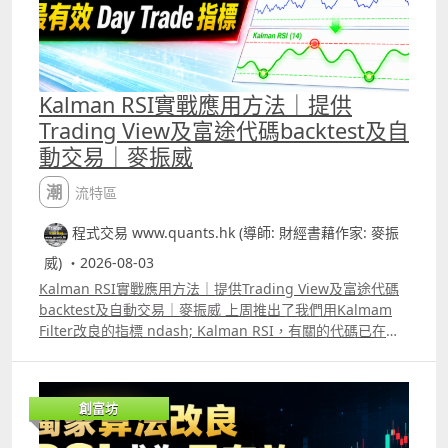
Kalman RSI實戰應用方法｜提供
Trading View及富途代碼backtest及自
動交易｜麥振威
潮流特區
程式交易 www.quants.hk (導師: 財經書藉作家: 麥振
威) ・2026-08-03
Kalman RSI實戰應用方法｜提供Trading View及富途代碼
backtest及自動交易｜麥振威 上周推出了我們用Kalmam
Filter改良的指標 ndash; Kalman RSI，有關的代碼已在我
們Trading View的社群中發佈。 其實這個指標可以有很多
不同的用法，而且效果會比傳統的RSI更好更準確。片中也
講解了將Kalman RSI應用在1分鐘圖中交易小型標普500指
創富坊
數期貨ES及其他正股的方法，日後也會有更多的片講解其他
用法。 另外，我們已推出另一個指標名為Stable