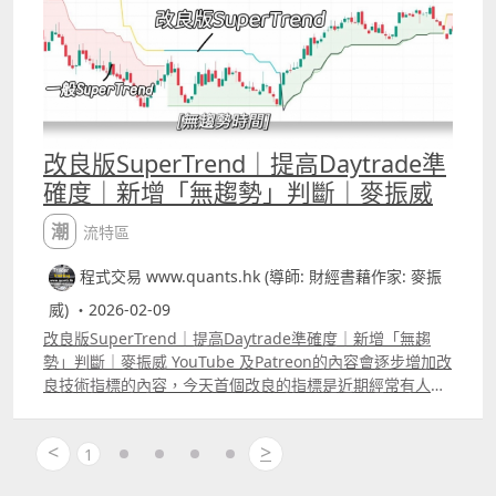
大家bollingerrsquo;s band 、MACD等，每個人的應用方
法也可能會有不同。
改良版SuperTrend｜提高Daytrade準
確度｜新增「無趨勢」判斷｜麥振威
潮流特區
程式交易 www.quants.hk (導師: 財經書藉作家: 麥振
威) ・2026-02-09
改良版SuperTrend｜提高Daytrade準確度｜新增「無趨
勢」判斷｜麥振威 YouTube 及Patreon的內容會逐步增加改
良技術指標的內容，今天首個改良的指標是近期經常有人問
及的SuperTrend，所謂改良技術指標不可能只是將參數稍
為改變，例如RSI5改做RSI7、MACD12,26,9改做
<
>
MACD5,35,7等等，這種模式的改良根本效果不大，因為開
1
市後市場波幅在改變，而所用的參數仍然不變，那根本沒有