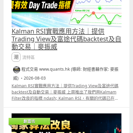
Kalman RSI實戰應用方法｜提供
Trading View及富途代碼backtest及自
動交易｜麥振威
潮流特區
程式交易 www.quants.hk (導師: 財經書藉作家: 麥振
威) ・2026-08-03
Kalman RSI實戰應用方法｜提供Trading View及富途代碼
backtest及自動交易｜麥振威 上周推出了我們用Kalmam
Filter改良的指標 ndash; Kalman RSI，有關的代碼已在我
們Trading View的社群中發佈。 其實這個指標可以有很多
不同的用法，而且效果會比傳統的RSI更好更準確。片中也
講解了將Kalman RSI應用在1分鐘圖中交易小型標普500指
創富坊
數期貨ES及其他正股的方法，日後也會有更多的片講解其他
用法。 另外，我們已推出另一個指標名為Stable