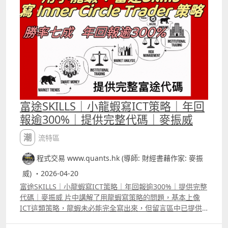
Claude及其他LLM寫coding能力很強的，但不會特別專長
某一類語法，我們是用了很大量的資料給它再訓練，才能讓
它寫Trading View 的pine script時更加更加準確。 一般通
用模型寫簡單的策略很少錯的，但寫較為複雜的策略就會有
很多error，或者新手難以發現的邏輯錯誤，有些新手以為
backtest 時看到沒有語法error便有問題，但其實整段代碼
寫出來的結果已經與原本所想的完全不同。 有些情況以為沒
有入市訊號，其實就像片中的例子一樣，Claude在寫
coding時犯了很多錯誤，才會令本來有很多入市訊號的策略
變成「零」入市機會。 目前推出的是1.0版本，月底會再推
富途SKILLS｜小龍蝦寫ICT策略｜年回
出1.5版本，大家用這個AI agent自組指標及優化策略，而
報逾300%｜提供完整代碼｜麥振威
且還有一個很實用的功能會下周公佈。 而6月底我們會推出
2.0版本，屆時這個AI agent可以讓大家用「人話」寫富途
潮流特區
三套語法，包括富途寫指標的麥語言、富途量化交易平台的
python語法，及富途Open API語法，而且可以要求AI
程式交易 www.quants.hk (導師: 財經書藉作家: 麥振
agent將寫好的Trading View策略或富途代碼隨時互換。
威) ・2026-04-20
富途SKILLS｜小龍蝦寫ICT策略｜年回報逾300%｜提供完整
代碼｜麥振威 片中講解了用龍蝦寫策略的問題，基本上像
ICT這類策略，龍蝦未必能完全寫出來，但留言區中已提供
了相關的代碼，若想再進行改良，直接先把代碼給龍蝦參