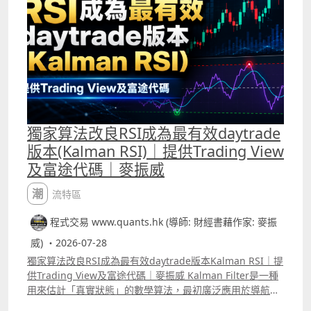
Momentum Tracker，Patreon會員可選擇使用，將這個指
標配合Kalman RSI能更有效剔除窄幅波動市況中的假訊
號。
獨家算法改良RSI成為最有效daytrade
版本(Kalman RSI)｜提供Trading View
及富途代碼｜麥振威
潮流特區
程式交易 www.quants.hk (導師: 財經書藉作家: 麥振
威) ・2026-07-28
獨家算法改良RSI成為最有效daytrade版本Kalman RSI｜提
供Trading View及富途代碼｜麥振威 Kalman Filter是一種
用來估計「真實狀態」的數學算法，最初廣泛應用於導航、
雷達、航空及工程控制系統，後來亦被引入金融市場，用來