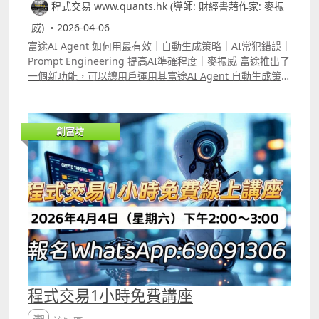
程式交易 www.quants.hk (導師: 財經書藉作家: 麥振
威) ・2026-04-06
富途AI Agent 如何用最有效｜自動生成策略｜AI常犯錯誤｜
Prompt Engineering 提高AI準確程度｜麥振威 富途推出了
一個新功能，可以讓用戶運用其富途AI Agent 自動生成策
略，然後直接在富途的平台做backtest 及autotrade。在去
年已推出的量化交易平台中，就直接可以看到有「富途牛牛
AI」，用自然語言即是人話就可以叫它生成策略，生成後的
創富坊
策略像過去大家用「卡片」的方式一樣顯示出來，每張卡片
可以自行再改coding。 AI生成的策略向來會有Pseudocode
偽代碼，意思是看起來像程式，但其實不能直接運行的東
西。若果你用Prompt Engineering的方法下指令，可以令
模型生成的策略準確度提高，但若懂富途量化交易平台的
python語法就能自行檢查AI生成的各種錯誤，之後我們會陸
續再有片教大家速成學懂富途的python語法。 YouTube留
言區中已有在片中提及更有效向AI下指令的標準範例。
程式交易1小時免費講座