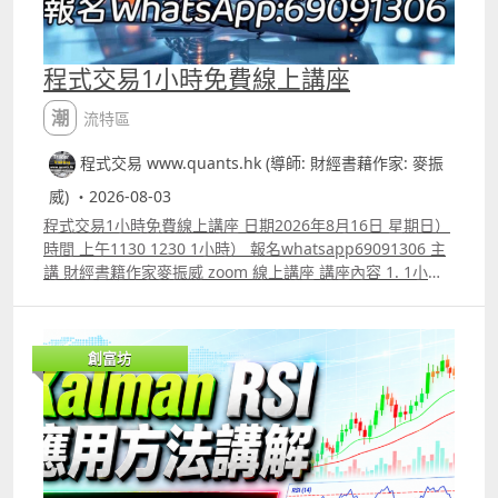
程式交易1小時免費線上講座
潮流特區
程式交易 www.quants.hk (導師: 財經書藉作家: 麥振
威) ・2026-08-03
程式交易1小時免費線上講座 日期2026年8月16日 星期日）
時間 上午1130 1230 1小時） 報名whatsapp69091306 主
講 財經書籍作家麥振威 zoom 線上講座 講座內容 1. 1小時
內學懂用Trading View 寫交易策略backtest 2. Trading
View 連接富途autotrade示範 3. 介紹自家專寫Trading
View策略的AI agent應用 4. ICT策略改良版勝率達80.8%的
創富坊
原理 5.如何快速將pine script寫的交易策略轉為python版
本 6.如何快速學懂用python寫運用排盤市場深度數據的交
易策略autotrade 7.期指盤路分析原理講解 報名whatspp
69091306 或電郵paul.mark881@gmail.com