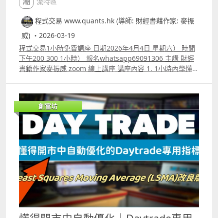
潮流特區
程式交易 www.quants.hk (導師: 財經書藉作家: 麥振
威) ・2026-03-19
程式交易1小時免費講座 日期2026年4月4日 星期六） 時間
下午200 300 1小時） 報名whatsapp69091306 主講 財經
書籍作家麥振威 zoom 線上講座 講座內容 1. 1小時內學懂用
Trading View 寫交易策略backtest 2. Trading View 連接富
途autotrade示範 3. ICT策略改良版勝率達80.8%的原理 4.
如何快速將pine script寫的交易策略轉為python版本 5.如
創富坊
何快速學懂用python寫運用排盤市場深度數據的交易策略
autotrade 6.期指盤路分析原理講解 報名whatspp
69091306 或電郵paul.mark881@gmail.com