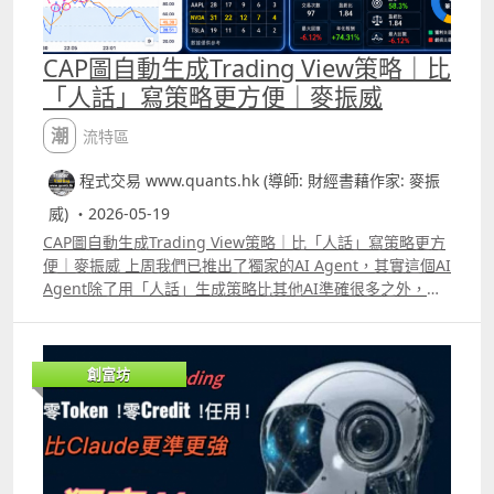
CAP圖自動生成Trading View策略｜比
「人話」寫策略更方便｜麥振威
潮流特區
程式交易 www.quants.hk (導師: 財經書藉作家: 麥振
威) ・2026-05-19
CAP圖自動生成Trading View策略｜比「人話」寫策略更方
便｜麥振威 上周我們已推出了獨家的AI Agent，其實這個AI
Agent除了用「人話」生成策略比其他AI準確很多之外，更
可以直接CAP圖生成策略。 很多交易員在每天進行交易時都
有很多idea，直接用手機或電腦截圖，標記買入及賣出位
置，給我們的AI Agent就能生成Trading View策略代碼。
創富坊
今天會送出100個免費使用30日名額，使用期限會到6月16
日。大家只要like這段片後再留言，並透過Whatsapp
69091306或在留言中通知我們你的電郵，就能免費使用這
個AI Agent。