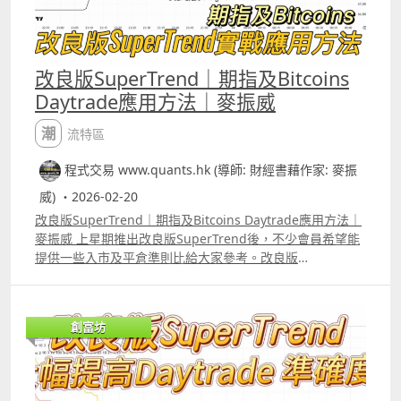
訴你「這段時間這個因子沒用」，Elastic Regression不是
將計算變得更複雜，而是自動懂得在開市中判斷何時將計算
簡化。
改良版SuperTrend｜期指及Bitcoins
Daytrade應用方法｜麥振威
潮流特區
程式交易 www.quants.hk (導師: 財經書藉作家: 麥振
威) ・2026-02-20
改良版SuperTrend｜期指及Bitcoins Daytrade應用方法｜
麥振威 上星期推出改良版SuperTrend後，不少會員希望能
提供一些入市及平倉準則比給大家參考。改良版
SuperTrend特點是加了「淺藍色」部份，這部份係代表市
場沒有趨勢，加了這部份，指標的作用便會更大。 以影片中
介紹的應用方法，上周daytrade 1張期指的回報大約是150
創富坊
點。 另改良版SuperTrend除了可daytrade期指外，
daytrade 比特幣也同樣適合。 但筆者強調這些應用方法只
是給大家參考，今次推出一個indicator而非像過去一樣推出
完整strategy就是希望大家可以嘗試不同的應用方法，就像