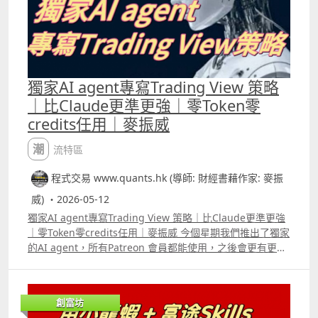
獨家AI agent專寫Trading View 策略
｜比Claude更準更強｜零Token零
credits任用｜麥振威
潮流特區
程式交易 www.quants.hk (導師: 財經書藉作家: 麥振
威) ・2026-05-12
獨家AI agent專寫Trading View 策略｜比Claude更準更強
｜零Token零credits任用｜麥振威 今個星期我們推出了獨家
的AI agent，所有Patreon 會員都能使用，之後會更有更多
片給大家看到，這個AI agent用「人話」寫Trading View的
pine script 比Claude及普通ChatGPT等通用模型更準更
強。 其實大家現時用的是通用模型，所以很多機構如律師
創富坊
行、醫療機構等會再用自己大量的資料庫去再訓練模型。