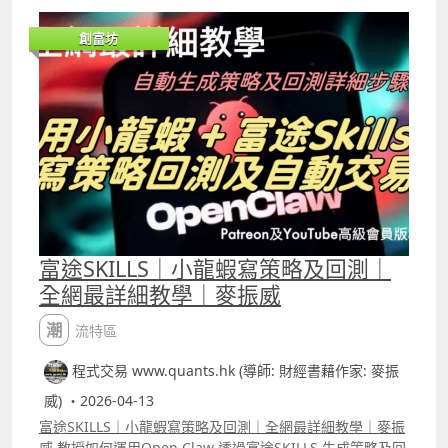
考，然後才用「人話」下指令，龍蝦能成功修改的機會就會
提高。 ICT是近年最熱門的交易策略，片中將ICT策略的原理
創富坊
轉化做用5分鐘圖daytrade的版本，並分別將策略交易「單
一股票」及同時觀察3隻股票的訊號，兩者的回報可以看到
相差很大。這種單策略交易多隻股份的倉位模式也可以先教
龍蝦，然後再套用在其他的策略之上。 YouTube留言區中有
交易「單一股票」的ICT策略完整富途Open API寫的代碼，
以及在Cursor做backtest時需要的「指令」。
富途SKILLS｜小龍蝦寫策略及回測｜
全網最詳細教學｜麥振威
潮流特區
程式交易 www.quants.hk (導師: 財經書藉作家: 麥振
威) ・2026-04-13
富途SKILLS｜小龍蝦寫策略及回測｜全網最詳細教學｜麥振
威 教授如何運用Open Claw 透過富途SKILLS 生成策略及回