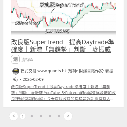
大家bollingerrsquo;s band 、MACD等，每個人的應用方
法也可能會有不同。
改良版SuperTrend｜提高Daytrade準
確度｜新增「無趨勢」判斷｜麥振威
潮流特區
程式交易 www.quants.hk (導師: 財經書藉作家: 麥振
威) ・2026-02-09
改良版SuperTrend｜提高Daytrade準確度｜新增「無趨
勢」判斷｜麥振威 YouTube 及Patreon的內容會逐步增加改
良技術指標的內容，今天首個改良的指標是近期經常有人問
及的SuperTrend，所謂改良技術指標不可能只是將參數稍
為改變，例如RSI5改做RSI7、MACD12,26,9改做
<
>
MACD5,35,7等等，這種模式的改良根本效果不大，因為開
1
市後市場波幅在改變，而所用的參數仍然不變，那根本沒有