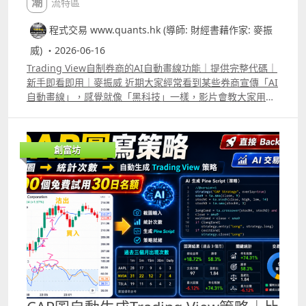
潮流特區
程式交易 www.quants.hk (導師: 財經書藉作家: 麥振
威) ・2026-06-16
Trading View自制券商的AI自動畫線功能｜提供完整代碼｜
新手即看即用｜麥振威 近期大家經常看到某些券商宣傳「AI
自動畫線」，感覺就像「黑科技」一樣，影片會教大家用
Trading View，自己也可以做出來。其實AI自動畫線，底層
原理並不複雜，直接用Trading View的pine script便能完
成。 完整代碼已放在留言區，大家可直接copy到Trading
創富坊
View的pine editor便能使用，若配合real time data，就能
做到券商AI 自動畫線的功能，而且可以自行加其他的條件來
更改畫線準則。