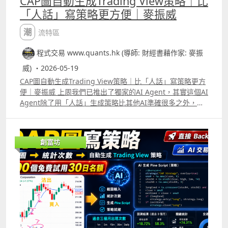
CAP圖自動生成Trading View策略｜比
「人話」寫策略更方便｜麥振威
潮流特區
程式交易 www.quants.hk (導師: 財經書藉作家: 麥振
威) ・2026-05-19
CAP圖自動生成Trading View策略｜比「人話」寫策略更方
便｜麥振威 上周我們已推出了獨家的AI Agent，其實這個AI
Agent除了用「人話」生成策略比其他AI準確很多之外，更
可以直接CAP圖生成策略。 很多交易員在每天進行交易時都
有很多idea，直接用手機或電腦截圖，標記買入及賣出位
置，給我們的AI Agent就能生成Trading View策略代碼。
創富坊
今天會送出100個免費使用30日名額，使用期限會到6月16
日。大家只要like這段片後再留言，並透過Whatsapp
69091306或在留言中通知我們你的電郵，就能免費使用這
個AI Agent。