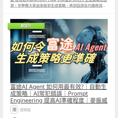
測，完整教大家由安裝到生成策略，再到回測及代碼修改。
此外，片中比較了Trading View、富途量化交易平台的
python語法，以及富途Open API語法的不同。若大家希望
運用龍蝦生成策略及回測，便必需懂得它的優點及缺點，以
創富坊
及懂得識別AI生成策略時的錯誤。
富途AI Agent 如何用最有效?｜自動生
成策略｜AI常犯錯誤｜Prompt
Engineering 提高AI準確程度｜麥振威
潮流特區