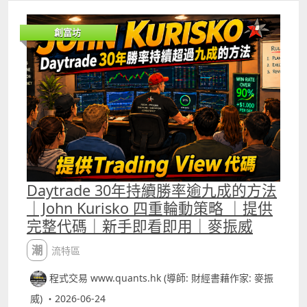
減少價格數據中的隨機雜訊。 對交易指標而言，最大的問題
往往不是完全找不到趨勢，而是每一根K線都包含大量短期
創富坊
波動，例如突然出現的大單、買賣差價變化、消息引起的一
分鐘急升急跌，以及市場在極短時間內大幅變動。 這些變化
未必代表真正趨勢改變，但普通技術指標會把所有價格變化
同樣納入計算，因而容易產生假突破、過早平倉或訊號反
覆。Kalman Filter的作用，就是在真實市場價格與隱藏的趨
勢價格之間作出動態估計，嘗試找出較接近市場實際方向的
價格軌跡。 Kalman Filter的核心原理可理解為「預測、比
較、修正」。算法首先根據上一個估計價格，預測目前的合
理價格；然後把預測值與最新市場價格比較，計算兩者之間
的誤差；最後根據市場數據的可信程度，決定應該接受多少
最新價格變化。這個調整比例稱為Kalman Gain。若算法認
Daytrade 30年持續勝率逾九成的方法
為市場觀察值相對可靠，Kalman Gain便會較高，估計價格
｜John Kurisko 四重輪動策略 ｜提供
會更快跟隨最新價格；若算法認為目前價格包含較多雜訊，
完整代碼｜新手即看即用｜麥振威
Kalman Gain便會降低，估計價格只會作出較小調整。 因
此，Kalman Filter不是像固定週期平均線一樣，每次按照相
潮流特區
同權重處理價格，而是會根據估計誤差與噪音設定，動態調
整新數據的影響力。 我們將它簡化並融入技術指標中，最直
程式交易 www.quants.hk (導師: 財經書藉作家: 麥振
接的方法是用Kalman價格取代原本公式中的close。例如這
個Kalman RSI便會比普通的RSI更有效判斷市況變化。普通
威) ・2026-06-24