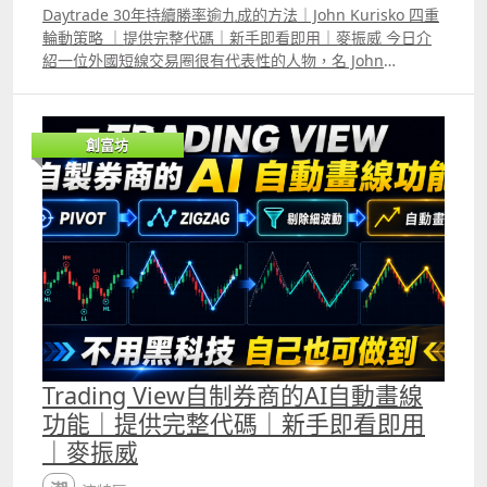
的RSI升至50以上代表趨勢轉強，相反，若跌至50以下代表
Daytrade 30年持續勝率逾九成的方法｜John Kurisko 四重
趨勢轉弱，但很多時候在一個明顯趨勢中，RSI仍會在50附
輪動策略 ｜提供完整代碼｜新手即看即用｜麥振威 今日介
近反覆上落，這讓使用者更難判斷趨勢。 此外，普通的RSI
紹一位外國短線交易圈很有代表性的人物，名 John
升至70以上代表升勢十分之強，若跌至30以下代表跌勢十分
Kurisko，過去30年來他每天都只會Daytrade，所用他自創
之強，但很多時候普通的RSI升至70或跌至30後又會很快逆
的四重輪動策略Quad Rotation Scalping Strategy 多年來
轉，這會讓使用者誤判走勢即將逆轉，但Kalman RSI 只要
勝率持續超過九成。 他強調自己每晚就只會等這個策略的入
真正升至70或跌至30便會維持較長時間，讓使用者知道目前
創富坊
市訊號出現，每日平均能獲利約1000蚊美金。 我們用
處於強勁的升浪或跌浪中。而且Kalman RSI與普通RSI升至
Trading View根據他公開的部份將策略寫出來，backtest結
70或跌至30的時間往往會不同，因為Kalman Filter的核心
果雖與他本人所指的有分別。但再用我們的AI agent 優化，
原理就是「預測、比較、修正」，這令Kalman RSI比普通
確實勝率可以超過九成。
RSI更準確。
Trading View自制券商的AI自動畫線
功能｜提供完整代碼｜新手即看即用
｜麥振威