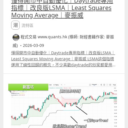
懂得開市中自動優化｜Daytrade專用
指標｜改良版LSMA｜Least Squares
Moving Average｜麥振威
潮流特區
程式交易 www.quants.hk (導師: 財經書藉作家: 麥振
威) ・2026-03-09
懂得開市中自動優化｜Daytrade專用指標｜改良版LSMA｜
Least Squares Moving Average｜麥振威 LSMA這個指標
運用了線性回歸的概念，不少喜歡daytrade的炒家都愛用這
個指標，而且網上也有大量改良版，不過大部份都只是把
LSMA 原本「單因子」的計算方法，改為「多重因子」的計
法。 原本的LSMA，線性回歸的計算部份只用了「時間」與
創富坊
「股價變化」，而多重因子則可能加上成交量，開市裂口幅
度、ATR、RSI變化等等，但加上更多的因子反而會令預測結
果更差，因為有些因子對股價的影響實際上是重複了，這令
某個類型的因子權重會過大。 而且市場很可能有時候受波幅
影響較大，有時候又可能受成交量影響較大，不同的時間，
最主要會影響股價的因素有可能是不同的。 我們用Elastic
Net Regression來改良這個指標，簡單來說，模型會懂得告