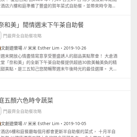
住多吃了幾次。 3. 佛跳牆 大家都知道佛跳牆用料豐富，採用
倉酒店六樓和庭準備了豐盛的賀年菜式自助餐，並帶來時令海鮮
材料熬制而成，而 Urban Kitchen 的佛跳牆還是每日數量限
及節日美饌等。 午餐：成人澳門幣每位 258 元 小童511 歲 澳
的，每日只有頭50名訂位的客人才有，非常特別！所以大家訂座
129 元 供應時段 1200 1430 晚餐：成人澳門幣每位 388
得問一問～ 不可錯過的特色菜 1. 黑松露卡邦尼意大利麵 大家
奈和美」閒情週末下午茶自助餐
童511 歲 澳門幣每位 198 元 供應時段 1800 2130 須另加收
能覺得在自助餐吃澱粉會非常飽肚不划算，但這道意大利麵用料
% 服務費 營業時間：1200 ndash; 1430（午餐）及1800
富，黑松露和白汁的味道非常濃郁，大廚同樣是即場烹調，保證
澳門最齊全自助餐攻略
ash; 2130 晚餐 預約訂座及查詢 853 8883 5126 銀河卡九折大
辣上枱！ 2. 新加坡喇沙 這個新加坡喇沙在湯底上絕不馬虎，
八折 地址：澳門大倉酒店六樓 「澳門銀河trade;」綜合渡假
──
製多時的湯頭濃厚入味，如果不想吃太飽的話，點菜時可以跟大
童心探秘澳門的“中國第一”
文創遊樂場 // 米米 Esther Lim・2019-10-26
澳門路氹城
小眼晴「聽」大世界
西式大學
求少麵，喜歡東南亞風味的朋友必試！ 3. 海南雞飯 這個是正
情週末開放心情盡情寫意享受豐盛誘人的甜品美點聚會！ 大倉酒
的馬六甲海南雞飯，做成球狀的黃油飯，配搭鮮嫩多汁的雞肉，
大堂「奈和美」的全新下午茶自助餐提供超過30款美輪美奐的精
2026-07-11 至 2026-08-29
2026-07-11 至 2026-08-
足。 4.紅酒煮牛面頰 這道菜非常驚喜，牛面頰入口即化，肉
鹹甜美點，是三五知己悠閒暢聚週末午後時光的最佳選擇。 大家
細嫩，小編私心推介！ 甜品區絕對令甜品控瘋狂，集齊來自各地
同分享這美妙時刻，相信定能為您帶來工作之餘的輕鬆與愉悅。
特色甜點，有沖繩黑糖蛋糕、草莓蛋糕、閃電泡芙、柚子梳芙
每位澳門幣 188小童每位澳門幣94 511 歲所有價目須另加收
、焦糖布丁等等。每道甜品都非常精緻，柚子梳芙厘更是每晚8
% 服務費及其他稅項 供應時間：1400 ndash; 1800預約頂座及
新鮮出爐，非常有水準！ 時尚閃電泡芙（分別有香草、黑巧克力
853 8883 5116
莓口味） 即日起至 7月17 日，澳門居民或持有藍卡人士可享
庭五顏六色時令蔬菜
五折優惠，加 $70 還可以無限暢飲紅、白餐酒和特調夏日雞尾
！想預訂就要趁早啦～ 特調夏日雞尾酒包括：仲夏日之夢、椰林
澳門最齊全自助餐攻略
（必試！）、旭日初升、幽幽藍海 可能會有變動 Urban
文創遊樂場 // 米米 Esther Lim・2019-10-05
tchen 名廚都匯 地址：澳門 JW 萬豪酒店 1樓 電話：853 8886
 晚市自助餐供應時段：1800 2130 費用：平日晚市每位 $
倉酒店6樓和庭餐廳每個月都會更新半自助餐的菜式， 十月半自
8，周五至日每位 $ 598（另加 10% 服務費） 網址：