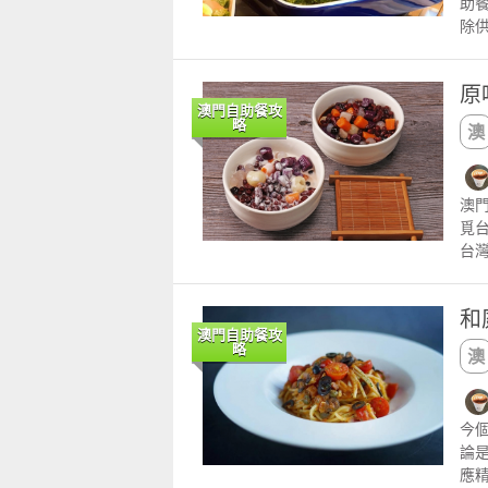
助
htt
除
it
樣
除
原
骨
澳門自助餐攻
沙
略
青
沙
莓海
澳
餐：
覓
台
雞
「
和
仔
澳門自助餐攻
麵
略
圓
進
廳
今
蟹
論
品
應
自