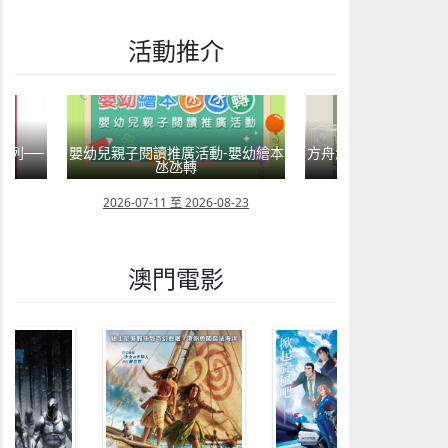
活動推介
系列──
嬰幼兒親子閱讀推廣活動-嬰幼繪本
方舟澳門藝術學會呈獻2
氹氹轉
匯聚》雙聯
08
2026-07-11 至 2026-08-23
2026-08-02 至 202
澳門電影