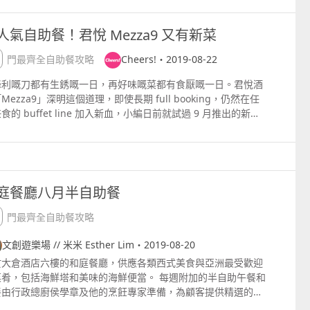
令午餐和晚餐變得健康。 午餐：中午12時至下午2時, 每位澳
2200成人338小童
168 晚餐：晚上6時至9時30分, 每位澳門幣198 週末半自助餐
星期六及日自助午餐1200 1430成人238小童178及自助晚
人氣自助餐！君悅 Mezza9 又有新菜
限供應的清新沙律及精美甜品，精選海鮮便當以及不同種類的肉
長者尊享六折 尊享「四
自選主菜可供選擇，每款均以新鮮食材由大廚悉心炮製，總有一
同行一人免費」，三人或以下九折 憑指定銀行卡簽帳，尊享平日
澳門最齊全自助餐攻略
Cheers!・2019-08-22
合您心意 午餐：中午12時至下午2時, 澳門幣188 每位 5至12
三人同行一人免費」 所有價格以澳門幣計算；所有顧客 包括贈
童澳門幣94每位 晚餐：晚上6時至9時30分, 澳門幣298每位 5
之名額 均需按原價收取百分之十服務費；不可與任何折扣優惠同
鋒利嘅刀都有生銹嘅一日，再好味嘅菜都有食厭嘅一日。君悅酒
2歲小童澳門幣149每位 上述所有價錢須另加收 10% 服務費 預
使用；長者優惠需賓客出示有效身份證明文件以作核實；「四人
Mezza9」深明這個道理，即使長期 full booking，仍然在任
查詢 853 8883 5126 6368 4805 電郵
行一人免費」優惠需最少三位成人同行，不適用於指定公眾假
食的 buffet line 加入新血，小編日前就試過 9 月推出的新菜
race@hotelokuramacau.com 澳門大倉酒店 六樓 「澳門銀河
；指定銀行卡優惠需最少兩位成人同行，不適用於指定公眾假期
，款款秀色可餐，去片啦！ 車厘茄撻 撻皮又香又脆，加上面層
ade;」綜合渡假城 澳門路氹城
須於一日前預訂；平日定義為星期一至星期五；贈送之名額將優
甜多汁的車厘茄、香濃芝士等，是停不了口的好滋味！ 香草烤
適用於同行之小童；小童定義為3至11歲之兒童；受條款及細則
、牛肩肉扒、羊腰扒 除了燒烤區和熟食區的多款肉類，再加入三
。 咖啡廳資訊： 營業時間： 早上7時至晚上11時 訂座電話：
猛將，簡直是肉食獸福音！ 士多啤梨蛋白餅 這道甜品甜而不
3 8860 6141 地址： 澳門新口岸皇朝區城市日大馬路278號凱旋
絕對值得 encore！ Mezza9 Buffet 地址：澳門君悦酒店 3 樓
庭餐廳八月半自助餐
酒店四樓咖啡廳
用：周一至四 $ 699；周五至日 $ 729 6 12
小童可享半價優惠。 網站：
澳門最齊全自助餐攻略
psmacau.grand.hyatt.comzhHanthoteldiningmezza9Maca
html 更多自助餐攻略：澳門最全自助餐攻略，必食人氣推薦！
文創遊樂場 // 米米 Esther Lim・2019-08-20
於大倉酒店六樓的和庭餐廳，供應各類西式美食與亞洲最受歡迎
菜肴，包括海鮮塔和美味的海鮮便當。 每週附加的半自助午餐和
餐由行政總廚侯學章及他的烹飪專家準備，為顧客提供精選的主
 週一至週五半自助餐 自助沙律及甜品, 湯, 自選主菜。 八月份