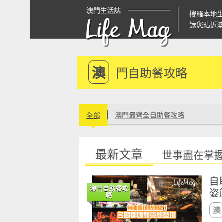
澳門生活誌
搜羅本地
Life Mag
讓您貼近
澳
門自助餐攻略
澳門最齊全自助餐攻略
全部
最新文章
世事盡在掌
自
澳門自助餐攻
姿
略