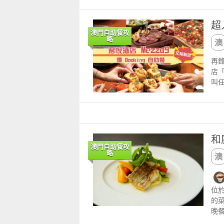
菜，
1200 1430成人208小童168及自助晚餐1830 
門幣
238 
超
無
1830 2200餐成人368小童268 60歲或以上
澳門自助餐攻
類
人
略
款適
「
歲小
送
再
至1
時
店「
約訂座及
同
叫任
ter
期
式
tr
並
酸
先
雞
約束
個
85
膩，
和
門
晚餐：1800 2230 費
澳門自助餐攻
略
歲
htt
u.
位
的
晚
菜。