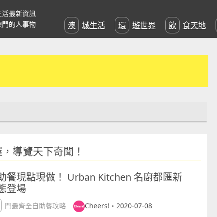
生活最新資訊
澳門的人事物
澳城生活
環遊世界
飲食天地
握，導覽天下奇聞！
助餐現點現做！ Urban Kitchen 名廚都匯新
態登場
澳門最齊全自助餐攻略
Cheers!・2020-07-08