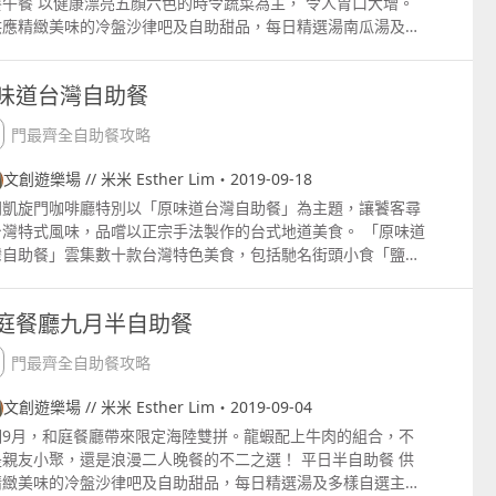
餐午餐 以健康漂亮五顏六色的時令蔬菜為主， 令人胃口大增。
pswww.galaxymacau.comzhhantdiningrestaurantsurbank
供應精緻美味的冷盤沙律吧及自助甜品，每日精選湯南瓜湯及多
chen 更多自助餐攻略：澳門最全自助餐攻略，必食人氣推薦！
自選主菜，令午餐和晚餐變得健康。 週一至週五半自助餐午餐
了有健康漂亮的自助沙律、甜品和湯還有自選主菜：蘑菇牛肋
味道台灣自助餐
、意式蕃茄肉丸長通粉、德式炸豬扒和香煎鱸魚配橄欖汁。 自助
律有：特別推介藜麥紅菜頭沙律、甘藍沙律配石榴蜜糖汁、海帶
澳門最齊全自助餐攻略
瓜沙律、 凱撒沙律配煙三文魚、蜜糖汁蘑菇沙律咖哩和乳酪燒雞
律。 甜品：特別推介藍莓芝士蛋糕、綠茶蛋糕、 芒果蛋糕和草
文創遊樂場 // 米米 Esther Lim・2019-09-18
綿蛋糕等等。 午餐：中午12時至下午2時, 每位澳門幣168 晚
門凱旋門咖啡廳特別以「原味道台灣自助餐」為主題，讓饕客尋
晚上6時至9時30分, 每位澳門幣198 上述所有價錢須另加收
台灣特式風味，品嚐以正宗手法製作的台式地道美食。 「原味道
10% 服務費 預約訂座及查詢 853 8883 5126 6368 4805
灣自助餐」雲集數十款台灣特色美食，包括馳名街頭小食「鹽酥
」、「台北炸雞扒」、「現烤鮮魷魚」、外皮酥脆而肉餡飽滿的
台式肉碎胡椒餅」、傳統台灣佳餚「台式肉碎碗粿」、「台式蚵
庭餐廳九月半自助餐
煎」、餡料豐富的「升官發財板」、香濃肉厚的「紅燒牛肉
」、人氣特飲「珍珠奶茶」、「芭樂沙冰」、滋味甜品「三色芋
澳門最齊全自助餐攻略
配紅豆黑珍珠」、「銅鑼燒紅豆餅」、「太陽餅」等，讓饕客走
寶島美食天地，享受一趟台灣美食之旅！除了台式佳餚外，咖啡
文創遊樂場 // 米米 Esther Lim・2019-09-04
亦匯聚各國特色美饌，讓饕客盡享精選刺身、各式海鮮、咖喱
個9月，和庭餐廳帶來限定海陸雙拼。龍蝦配上牛肉的組合，不
、燒牛肉眼扒等環球美食，再加上美味可口的燒烤美食及精緻甜
是親友小聚，還是浪漫二人晚餐的不二之選！ 平日半自助餐 供
，必然能讓賓客一次過品嚐環球美食，大飽口福。 「原味道台灣
CTM
精緻美味的冷盤沙律吧及自助甜品，每日精選湯及多樣自選主
助餐」推廣期由即日起至十一月三十日。 星期一至五自助午餐