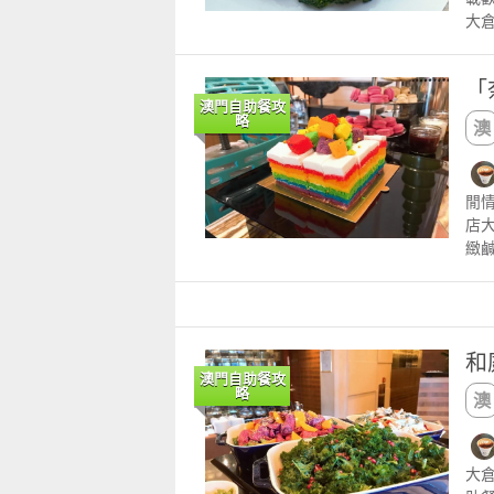
忍不
大
珍貴
精選
定
門幣每位 
時記
「
元 小
可
澳門自助餐攻
10
略
豐
nd
熱辣
倉卡
童心探秘澳門的“中國第一”系列──
童心探秘澳門的“中國第一”系列
熬
城 
現代燈塔
移動寶籍
廚要
閒
宗
2026-07-04 至 2026-08-01
2026-07-18 至 2026-08-15
店
大滿
緻
質
一
的
成人
厘
10
時
查詢：
和紅
和
有七
澳門自助餐攻
略
酒
飄香
Ki
6228
大
52