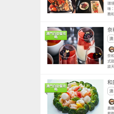
環
味：
務
在
新
奈
片
澳門自助餐攻
廚
略
的容
就
編
奈和
魚
式
四
談天
照
02 日
龍
間 
這
和
費及
家一
澳門自助餐攻
「澳
肉 
略
6
黑
票
薦，
農
能
載歡