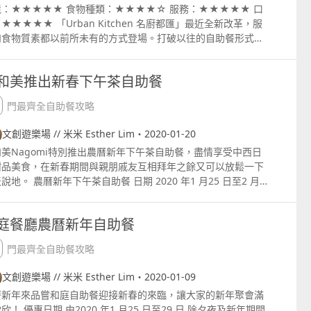
境：★★★★★ 食物種類：★★★★☆ 服務：★★★★★ 口
★★★★★ 「Urban Kitchen 名廚都匯」最近全新改革，服
和食物質素都以前所未有的方式登場。打破以往的自助餐形式，
不同的食物區點菜後，再由專人為你送上。 另外，為確保食材更
鮮，多種招牌菜式更加是「現點現做」，像是必食的鮑魚泡飯、
和美推出新春下午茶自助餐
皮鴨、黑松露卡邦尼意大利麵和日式大蝦天婦羅等等，都是由大
即場炮製！另外，基於衛生考量，現在餐廳所有食品都會以獨立
澳門最齊全自助餐攻略
器分開裝好，客人只需和各個食物區的 ambassador 點菜，
會有專人把食物送到餐桌上，簡直是皇帝級的享受，現在就讓小
文創遊樂場 // 米米 Esther Lim・2020-01-20
帶大家去看看吧！ 刺身及壽司區：海洋大西洋红鯛魚、日本油甘
美Nagomi特別推出農曆新年下午茶自助餐，盡情享受中西日
、甜蝦、鯖魚 熟食區有焗葡式焗魚、葡式鴨飯、葡式白酒炒蜆、
甜品美食，在新春期間與親朋戚友互相拜年之餘又可以放鬆一下
川麻婆豆腐等，都是餐廳很受歡迎的菜式。 入座後，會有專人按
說地。 農曆新年下午茶自助餐 日期 2020 年1 月25 日至2 月
人頭先送上凍海鮮拼盤：愛爾蘭生蠔、法國芬迪加生蠔、波士頓
 價格 成人每位澳門幣188 小童5 12 歲每位澳門幣94 供應時
蝦、紐西蘭青口、亞拉斯加蟹腳等。 去自助餐除了吃海鮮刺身，
14001600 首輪） 16001800 次輪 所有價目須另加收 10% 服務
裹還有很多隱藏美食，價值不輸海鮮刺身，回本必食！以下為大
庭餐廳農曆新年自助餐
其他稅項 預約及查詢：853 8883 5116 澳門大倉酒店 ● 大堂
一介紹，保證驚喜！ 回本必食Top 3 1.36 個月的西班牙黑豬
門銀河trade;」 綜合度假城 ● 澳門路氹城 聖經金句詩篇90章
名廚都匯的火腿其實非常高質，是來自西班牙只有 36 個月大的
澳門最齊全自助餐攻略
節：早晨發芽生長，晚上割下枯乾。
毛豬，火腿的肉質肥瘦剛好，口感完全不會乾硬，吃幾片就值回
價！這個餐前小食區還有鵝肝慕絲和三文魚醬，小編亦非常推
文創遊樂場 // 米米 Esther Lim・2020-01-09
開胃又好下酒！ 2. 現叫現炸的日式天婦羅 這道菜乍看之下可
曆新年來品嘗和庭自助餐迎接新春的來臨，讓大家的新年聚會滿
沒什麼特別，但是因為是現叫現炸的，非常新鮮香脆，令小編也
欣！ 優惠日期 由2020 年1 月25 日至29 日 除夕夜及新年期間