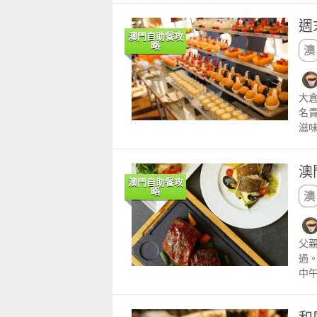
的
週
蘋果
澳門自助餐攻
澳門
略
的
蘋
餐：
大
煎
名
通粉
滋
服務
括
間：
瑯
888
澳
等！
澳門自助餐攻
長者
略
應日
6時
父
過
中
水
天多