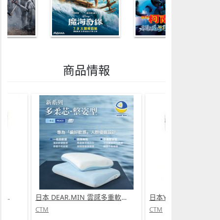
商品情報
日本Yohome 迷你專業級現磨鮮萃奶泡3合1半自動家庭意式咖啡機 (需訂貨)
日本 DEAR.MIN 雲感多重軟芯柔托緩壓Peace柔眠枕 (需訂貨)
CTM
CTM