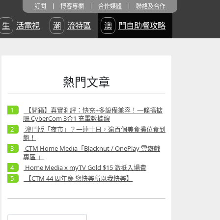
訂閱
博客專欄
合作媒體
聯絡及合作
生活電視
潮流特區
澳門自助餐攻略
熱門文章
【開箱】真實測評：快充+多設備兼容！一條搞掂
嘅 CyberCom 3合1 充電數據線
澳門版「夜市」？一連十日，逾百個美食攤位食到
飽！
CTM Home Media「Blacknut / OnePlay 雲遊戲
專區 」
Home Media x myTV Gold $15 激抵入場費
【CTM 44 周年慶 您快樂所以我快樂】