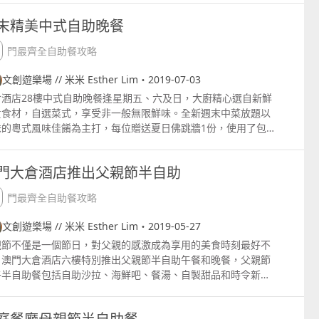
主菜可選擇請選擇以下一款主菜：燜羊肩、白汁燜雞、燜鴨腿伴
末精美中式自助晚餐
及酸菜、香煎鱸魚柳配蜆。 午餐：每位澳門幣168 晚餐：每位
幣188 週末半自助餐 自助沙律及甜品, 湯, 自選主菜。 八月份
澳門最齊全自助餐攻略
主菜可選擇請選擇以下一款主菜：燜羊肩、白汁燜雞、燜鴨腿伴
果及酸菜、香煎鱸魚柳配蜆、紅酒燜牛肉、西班牙海鮮飯。 午
文創遊樂場 // 米米 Esther Lim・2019-07-03
每位澳門幣188 晚餐：每位澳門幣298 八月份的主菜可選擇香
倉酒店28樓中式自助晚餐逢星期五、六及日，大廚精心選自新鮮
鱸魚配意式青蓉汁、法式燉牛肉、哥頓布雞扒、意式蕃茄肉丸長
貴食材，自選菜式，享受非一般無限鮮味。全新週末中菜放題以
。晚餐的其他主菜是刺身丼、烤鴨胸配橙汁。 須另加收 10%
味的粵式風味佳餚為主打，每位贈送夏日佛跳牆1份，使用了包
費 511 歲小童可亭半價優惠 供應日期 星期一至星期日 營業時
鮑魚、花膠、海參等尊貴食材，更有現場烹調及自助餐供應。琳
12001430（午餐）及18002130 晚餐 預約訂座及查詢 853
滿目的經典美饌無限任食，更有精選海鮮、沙律吧及各式甜品
3 5126
門大倉酒店推出父親節半自助
 成人每位澳門幣538 小童 512歲 每位澳門幣269 65歲或以上
澳門幣388 以上價格需另加 10% 服務費 澳門居民8折優惠 供
澳門最齊全自助餐攻略
期：2019年 7月 5日至8月30日 供應時間：逢週五至日，晚上
至9時30分 預約訂座及查詢 853 8883 5110
文創遊樂場 // 米米 Esther Lim・2019-05-27
親節不僅是一個節日，對父親的感激成為享用的美食時刻最好不
。澳門大倉酒店六樓特別推出父親節半自助午餐和晚餐，父親節
午半自助餐包括自助沙拉、海鮮吧、餐湯、自製甜品和時令新鮮
果。主菜可選擇美式燒豬肋排、烤鴨胸配橙汁、英式炸魚薯條、
尼雞串燒。 中午半自助餐：每人澳門幣 238 另附加澳門幣88