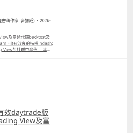
財經書藉作家: 麥振威) ・2026-
View及富途代碼backtest及
Filter改良的指標 ndash;
ng View的社群中發佈。 其實
會比傳統的RSI更好更準
1分鐘圖中交易小型標普500指
更多的片講解其他用法。 另
tum Tracker，Patreon
 RSI能更有效剔除窄幅波動市
daytrade版
ading View及富