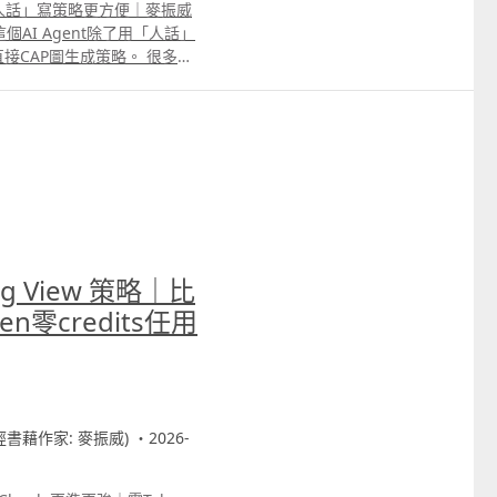
｜比「人話」寫策略更方便｜麥振威
個AI Agent除了用「人話」
接CAP圖生成策略。 很多交
直接用手機或電腦截圖，標記買
rading View策略代碼。
用期限會到6月16日。大家只
 69091306或在留言中通知我
。
ng View 策略｜比
n零credits任用
財經書藉作家: 麥振威) ・2026-