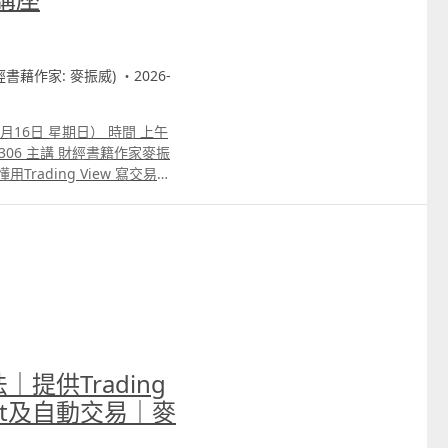
財經書藉作家: 麥振威) ・2026-
月16日 星期日） 時間 上午
用Trading View 寫交易策
autotrade示範 3. 介紹自家專寫
 ICT策略改良版勝率達80.8%的原
轉為python版本 6.如何快速
策略autotrade 7.期指盤
 或電郵
法｜提供Trading
est及自動交易｜麥