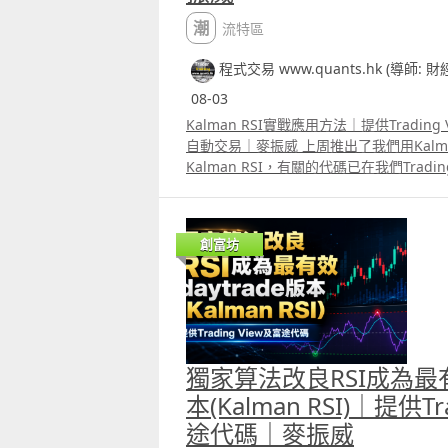
潮流特區
程式交易 www.quants.hk (導師: 
08-03
Kalman RSI實戰應用方法｜提供Trading 
自動交易｜麥振威 上周推出了我們用Kalmam 
Kalman RSI，有關的代碼已在我們Tradi
這個指標可以有很多不同的用法，而且效果
確。片中也講解了將Kalman RSI應用在
數期貨ES及其他正股的方法，日後也會有
創富坊
外，我們已推出另一個指標名為Stable Momen
會員可選擇使用，將這個指標配合Kalman
況中的假訊號。
獨家算法改良RSI成為最有效
本(Kalman RSI)｜提供Tr
途代碼｜麥振威