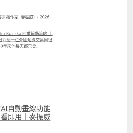
只會作出較小調整。 因此，
線一樣，每次按照相同權重處理價
調整新數據的影響力。 我們
財經書藉作家: 麥振威) ・2026-
用Kalman價格取代原本
I便會比普通的RSI更有效判斷市況
強，相反，若跌至50以下代表
n Kurisko 四重輪動策略 ｜
SI仍會在50附近反覆上
日介紹一位外國短線交易圈很
的RSI升至70以上代表升勢
過去30年來他每天都只會
，但很多時候普通的RSI升
tation Scalping
使用者誤判走勢即將逆轉，但
他強調自己每晚就只會等這個策
30便會維持較長時間，讓使用者知
美金。 我們用Trading
n RSI與普通RSI升至70或
ktest結果雖與他本人所指的
ilter的核心原理就是「預測、
，確實勝率可以超過九成。
SI更準確。
商的AI自動畫線功能
即看即用｜麥振威