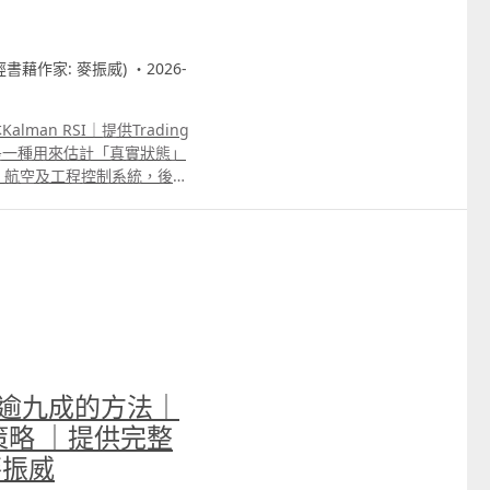
財經書藉作家: 麥振威) ・2026-
lman RSI｜提供Trading
ter是一種用來估計「真實狀態」
、航空及工程控制系統，後來
隨機雜訊。 對交易指標而
，而是每一根K線都包含大量
價變化、消息引起的一分鐘急
 這些變化未必代表真正趨勢
同樣納入計算，因而容易產生
ilter的作用，就是在真實市場
，嘗試找出較接近市場實際方
心原理可理解為「預測、比較、修
測目前的合理價格；然後把預
勝率逾九成的方法｜
的誤差；最後根據市場數據的
化。這個調整比例稱為
輪動策略 ｜提供完整
可靠，Kalman Gain便會較
麥振威
法認為目前價格包含較多雜