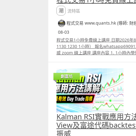
潮流特區
程式交易 www.quants.hk (導師: 
08-03
程式交易1小時免費線上講座 日期2026年8
1130 1230 1小時） 報名whatsapp69091306 主講 財經書籍作家麥振
威 zoom 線上講座 講座內容 1. 1小時內學懂
略backtest 2. Trading View 連接富途
Trading View策略的AI agent應用 4.
理 5.如何快速將pine script寫的交易策略
創富坊
學懂用python寫運用排盤市場深度數據的交易
路分析原理講解 報名whatspp 69091306
paul.mark881@gmail.com
Kalman RSI實戰應用方
View及富途代碼backt
振威