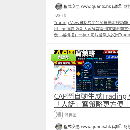
程式交易 www.quants.hk (導師: 
06-16
Trading View自制券商的AI自動畫
用｜麥振威 近期大家經常看到某些券商宣傳
像「黑科技」一樣，影片會教大家用Tradin
來。其實AI自動畫線，底層原理並不複雜，直接用
script便能完成。 完整代碼已放在留言區，大
View的pine editor便能使用，若配合real
創富坊
自動畫線的功能，而且可以自行加其他的
CAP圖自動生成Trading
「人話」寫策略更方便
潮流特區
程式交易 www.quants.hk (導師: 