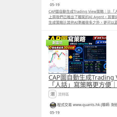
05-19
CAP圖自動生成Trading View策略
上周我們已推出了獨家的AI Agent，其實這
生成策略比其他AI準確很多之外，更可以直
易員在每天進行交易時都有很多idea，
入及賣出位置，給我們的AI Agent就能生成T
今天會送出100個免費使用30日名額，使
創富坊
要like這段片後再留言，並透過Whatsapp
們你的電郵，就能免費使用這個AI Agent
CAP圖自動生成Trading
「人話」寫策略更方便
潮流特區
程式交易 www.quants.hk (導師: 
05-19