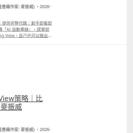
財經書藉作家: 麥振威) ・2026-
線功能｜提供完整代碼｜新手即看即
「AI 自動畫線」，感覺就
g View，自己也可以做出
Trading View的pine
家可直接copy到Trading
 time data，就能做到券商AI
條件來更改畫線準則。
 View策略｜比
｜麥振威
財經書藉作家: 麥振威) ・2026-