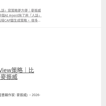
｜比「人話」寫策略更方便｜麥振威
個AI Agent除了用「人話」
接CAP圖生成策略。 很多交
直接用手機或電腦截圖，標記買
rading View策略代碼。
用期限會到6月16日。大家只
 69091306或在留言中通知我
。
 View策略｜比
｜麥振威
財經書藉作家: 麥振威) ・2026-