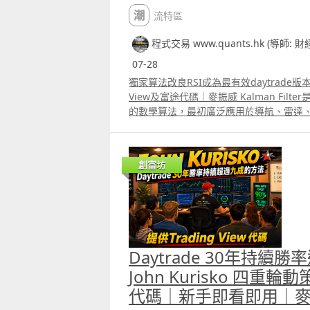
潮流特區
程式交易 www.quants.hk (導師: 
07-28
獨家算法改良RSI成為最有效daytrade版本Ka
View及富途代碼｜麥振威 Kalman Fil
的數學算法，最初廣泛應用於導航、雷達
亦被引入金融市場，用來減少價格數據中的
言，最大的問題往往不是完全找不到趨勢
短期波動，例如突然出現的大單、買賣差
創富坊
升急跌，以及市場在極短時間內大幅變動。
改變，但普通技術指標會把所有價格變化
假突破、過早平倉或訊號反覆。Kalman F
價格與隱藏的趨勢價格之間作出動態估計
向的價格軌跡。 Kalman Filter的核
正」。算法首先根據上一個估計價格，預
Daytrade 30年持續
測值與最新市場價格比較，計算兩者之間
可信程度，決定應該接受多少最新價格變
John Kurisko 四重
Kalman Gain。若算法認為市場觀察值相對
代碼｜新手即看即用｜
高，估計價格會更快跟隨最新價格；若算