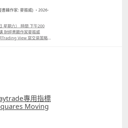
財經書藉作家: 麥振威) ・2026-
 星期六） 時間 下午200
6 主講 財經書籍作家麥振威
rading View 寫交易策略
totrade示範 3. ICT策略改良版
ript寫的交易策略轉為python
排盤市場深度數據的交易策略
atspp 69091306 或電郵
trade專用指標
uares Moving