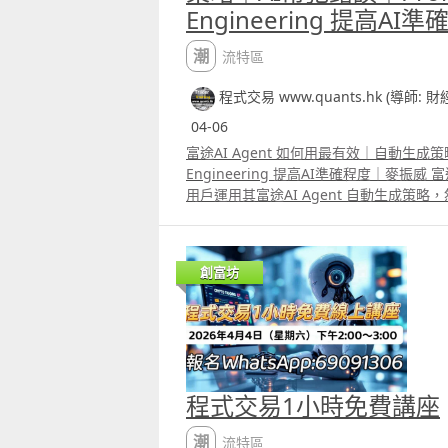
Engineering 提高A
潮流特區
程式交易 www.quants.hk (導師: 
04-06
富途AI Agent 如何用最有效｜自動生成策
Engineering 提高AI準確程度｜麥振
用戶運用其富途AI Agent 自動生成策
backtest 及autotrade。在去年已
看到有「富途牛牛AI」，用自然語言即是
成後的策略像過去大家用「卡片」的方式
創富坊
自行再改coding。 AI生成的策略向來會有
看起來像程式，但其實不能直接運行的東西。
Engineering的方法下指令，可以令
懂富途量化交易平台的python語法就能
後我們會陸續再有片教大家速成學懂富途的pyt
言區中已有在片中提及更有效向AI下指令
程式交易1小時免費講座
潮流特區