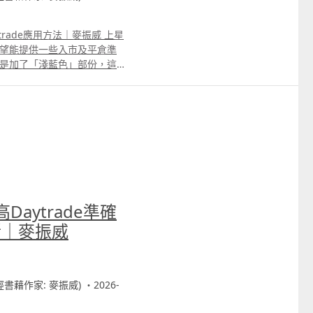
Daytrade應用方法｜麥振威 上星
員希望能提供一些入市及平倉準
特點是加了「淺藍色」部份，這
標的作用便會更大。 以影片
期指的回報大約是150點。 另改
，daytrade 比特幣也同樣適
參考，今次推出一個
ategy就是希望大家可以嘗試不同
 band 、MACD等，每個人的
高Daytrade準確
斷｜麥振威
財經書藉作家: 麥振威) ・2026-