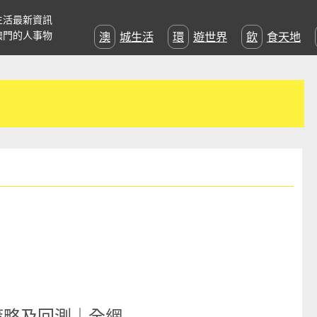
生活最新資訊
澳門的人事物
澳城生活
環遊世界
飲食天地
寫策略及回測｜全網