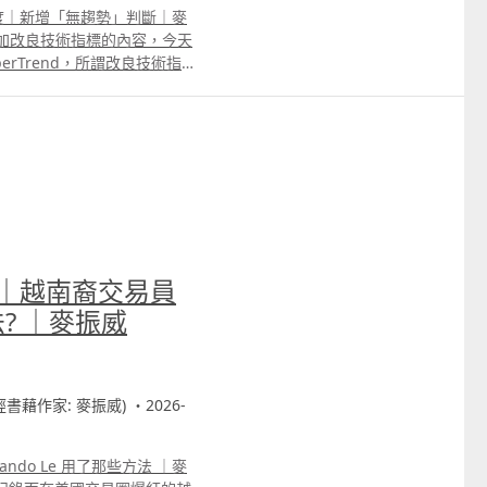
e準確度｜新增「無趨勢」判斷｜麥
逐步增加改良技術指標的內容，今天
rTrend，所謂改良技術指
SI7、MACD12,26,9改
根本效果不大，因為開市後市場
有作用。 SuperTrend
在市場突然大幅波動時訊號又
rTrend計算公式中的ATR，
過這部份只能作參考，因為只
大家學習K Means的寫
SuperTrend的
be高級會員的片中我們有講解改良的原
0萬｜越南裔交易員
Patreon會員可以選擇使用。
法? ｜麥振威
財經書藉作家: 麥振威) ・2026-
ndo Le 用了那些方法 ｜麥