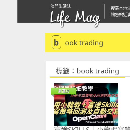
澳門生活誌
搜羅本地
Life Mag
讓您貼近
b
ook trading
標籤：book trading
創富坊
富途SKILLS｜小龍蝦