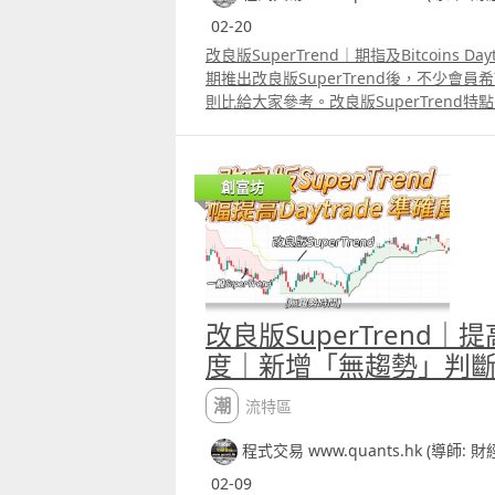
02-20
改良版SuperTrend｜期指及Bitcoins 
期推出改良版SuperTrend後，不少會
則比給大家參考。改良版SuperTrend
部份係代表市場沒有趨勢，加了這部份，指
中介紹的應用方法，上周daytrade 1張
良版SuperTrend除了可daytrade期指外
創富坊
合。 但筆者強調這些應用方法只是給大家
indicator而非像過去一樣推出完整str
的應用方法，就像大家bollingerrsquo;s
應用方法也可能會有不同。
改良版SuperTrend｜提
度｜新增「無趨勢」判
潮流特區
程式交易 www.quants.hk (導師: 
02-09