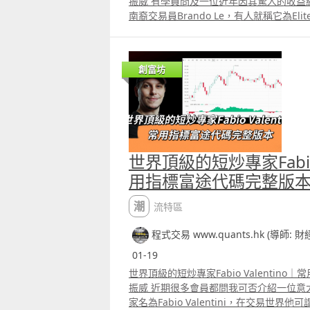
振威 有學員問及一位近年因其驚人的收益
南裔交易員Brando Le，有人就稱它為Elite 
震驚的事蹟之一是在 2021 年 GameSto
24 小時內賺取了 270 萬美元。 另外，
有6,000 美元的帳戶翻到超過 1,000 
創富坊
略其實不太複雜，正如他所說交易策略就是
到支持位，但價格仍在整固 2）等市場出現催化
搏大 但怎樣才算是支持位 其實不一定要
位，我們可以利用程式建立一個機率模型
計算它反彈的機率有多大。Patreon 及Y
言區有相關的完整代碼。
世界頂級的短炒專家Fabio 
用指標富途代碼完整版
潮流特區
程式交易 www.quants.hk (導師: 
01-19
世界頂級的短炒專家Fabio Valentin
振威 近期很多會員都問我可否介紹一位意
家名為Fabio Valentini，在交易世