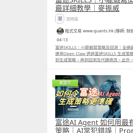
最詳細教學｜麥振威
潮流特區
程式交易 www.quants.hk (導師: 
04-13
富途SKILLS｜小龍蝦寫策略及回測｜全
運用Open Claw 透過富途SKILLS 
到生成策略，再到回測及代碼修改。此外，片中比
富途量化交易平台的python語法，以及富途
大家希望運用龍蝦生成策略及回測，便必
懂得識別AI生成策略時的錯誤。
創富坊
富途AI Agent 如何用
策略｜AI常犯錯誤｜Pro