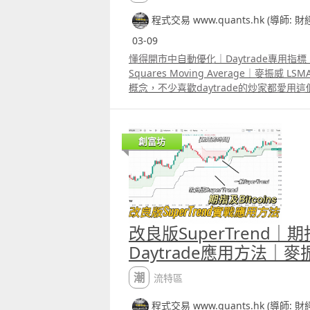
程式交易 www.quants.hk (導師: 
03-09
懂得開市中自動優化｜Daytrade專用指標｜
Squares Moving Average｜麥振威
概念，不少喜歡daytrade的炒家都愛
良版，不過大部份都只是把LSMA 原本「
「多重因子」的計法。 原本的LSMA，
間」與「股價變化」，而多重因子則可能
創富坊
ATR、RSI變化等等，但加上更多的因子
些因子對股價的影響實際上是重複了，這
大。 而且市場很可能有時候受波幅影響較
響較大，不同的時間，最主要會影響股價的
用Elastic Net Regression來改
訴你「這段時間這個因子沒用」，Elastic R
改良版SuperTrend｜期指
更複雜，而是自動懂得在開市中判斷何時
Daytrade應用方法｜麥
潮流特區
程式交易 www.quants.hk (導師: 