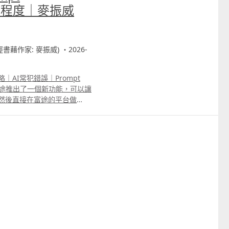
I準確程度｜麥振威
財經書藉作家: 麥振威) ・2026-
略｜AI常犯錯誤｜Prompt
威 富途推出了一個新功能，可以讓
略，然後直接在富途的平台做
推出的量化交易平台中，就直接可以
人話就可以叫它生成策略，生
一樣顯示出來，每張卡片可以
Pseudocode偽代碼，意思是
若果你用Prompt
模型生成的策略準確度提高，但若
自行檢查AI生成的各種錯誤，之
hon語法。 YouTube留
的標準範例。