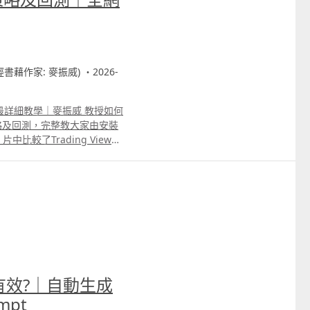
財經書藉作家: 麥振威) ・2026-
網最詳細教學｜麥振威 教授如何
生成策略及回測，完整教大家由安裝
較了Trading View、
Open API語法的不同。若
需懂得它的優點及缺點，以及
最有效?｜自動生成
mpt