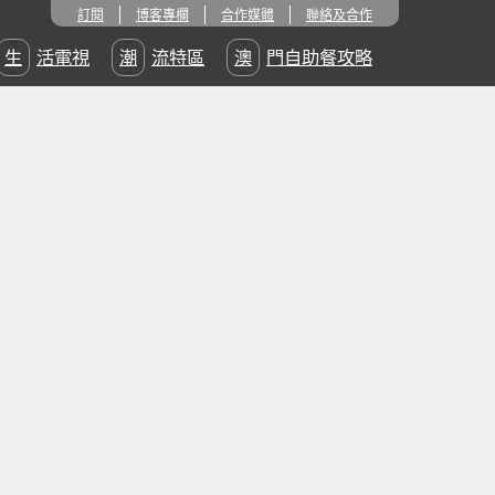
訂閱
博客專欄
合作媒體
聯絡及合作
生活電視
潮流特區
澳門自助餐攻略