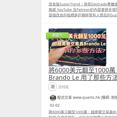
改良版SuperTrend｜提高Daytrad
振威 YouTube 及Patreon的內容會
首個改良的指標是近期經常有人問及的Supe
標不可能只是將參數稍為改變，例如RSI5改做R
做MACD5,35,7等等，這種模式的改良
波幅在改變，而所用的參數仍然不變，那根本沒
創富坊
的缺點是在市場窄幅波動時假訊號太多，
滯後。影片介紹了用K Means來優化Supe
同時在留言區已給了大家相關的代碼。 不
優化公式中的ATR是不足夠的，代碼只提供給
法。 真正的改良版需要同時根據即市的波幅優化
multiplier，在Patreon及YouTu
將6000美元翻至100
理，以及改良版的SuperTrend經已推出，
Brando Le 用了那些方
潮流特區
程式交易 www.quants.hk (導師: 
02-02
將6000美元翻至1000萬｜越南裔交易員Bra