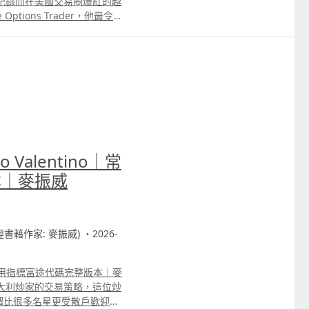
紀錄而在美國交易圈爆紅的越
Options Trader，他最令人
p USGME 迷因股熱潮期間，在
外界傳聞他曾在6年間將一個只
萬美元。 根據公開資料，他用的策
要維持簡單： 1）週線圖找
劑立即Long Call 以小
用一些「齊頭位」當作支持
，當股價跌至不同的價位時，
ouTube高級會員的影片中，留
Valentino｜常
本｜麥振威
財經書藉作家: 麥振威) ・2026-
o｜常用指標富途代碼完整版本｜麥
大利炒家的交易策略，這位炒
界他可謂比很多名星更受散戶歡迎，