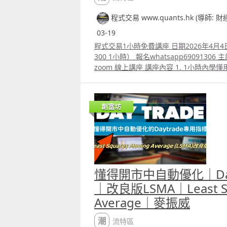
程式交易 www.quants.hk (導師: 
03-19
程式交易1小時免費講座 日期2026年4月4日
300 1小時） 報名whatsapp6909130
zoom 線上講座 講座內容 1. 1小時內學懂用T
backtest 2. Trading View 連接富途au
勝率達80.8%的原理 4.如何快速將pine sc
版本 5.如何快速學懂用python寫運用
創富坊
autotrade 6.期指盤路分析原理講解 報名wh
paul.mark881@gmail.com
懂得開市中自動優化｜Day
｜改良版LSMA｜Least Sq
Average｜麥振威
潮流特區