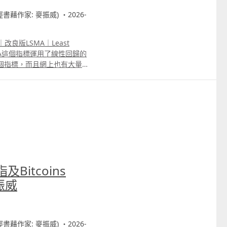
財經書藉作家: 麥振威) ・2026-
改良版LSMA｜Least
 LSMA這個指標運用了線性回歸的
用這個指標，而且網上也有大量改
單因子」的計算方法，改為
線性回歸的計算部份只用了「時
加上成交量，開市裂口幅度、
反而會令預測結果更差，因為有
令某個類型的因子權重會過
大，有時候又可能受成交量影
因素有可能是不同的。 我們
良這個指標，簡單來說，模型會懂得告
egression不是將計算變得
及Bitcoins
將計算簡化。
振威
財經書藉作家: 麥振威) ・2026-