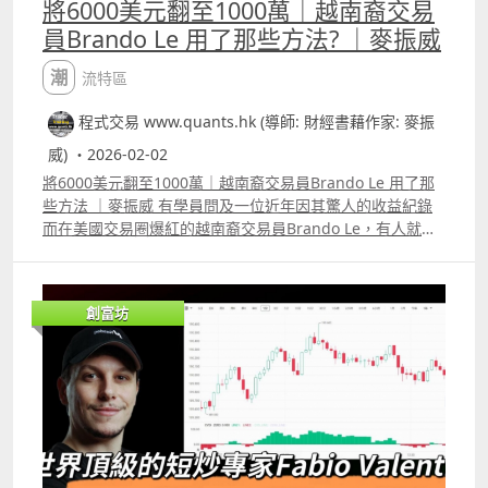
將6000美元翻至1000萬｜越南裔交易
員Brando Le 用了那些方法? ｜麥振威
潮流特區
程式交易 www.quants.hk (導師: 財經書藉作家: 麥振
威) ・2026-02-02
將6000美元翻至1000萬｜越南裔交易員Brando Le 用了那
些方法 ｜麥振威 有學員問及一位近年因其驚人的收益紀錄
而在美國交易圈爆紅的越南裔交易員Brando Le，有人就稱
它為Elite Options Trader，他最令人震驚的事蹟之一是在
2021 年 GameStop USGME 迷因股熱潮期間，在 24 小時
內賺取了 270 萬美元。 另外，外界傳聞他曾在6年間將一個
創富坊
只有6,000 美元的帳戶翻到超過 1,000 萬美元。 根據公開資
料，他用的策略其實不太複雜，正如他所說交易策略就是要
維持簡單： 1）週線圖找到支持位，但價格仍在整固 2）等
市場出現催化劑立即Long Call 以小搏大 但怎樣才算是支持
位 其實不一定要用一些「齊頭位」當作支持位，我們可以利
用程式建立一個機率模型，當股價跌至不同的價位時，計算
它反彈的機率有多大。Patreon 及YouTube高級會員的影片
中，留言區有相關的完整代碼。