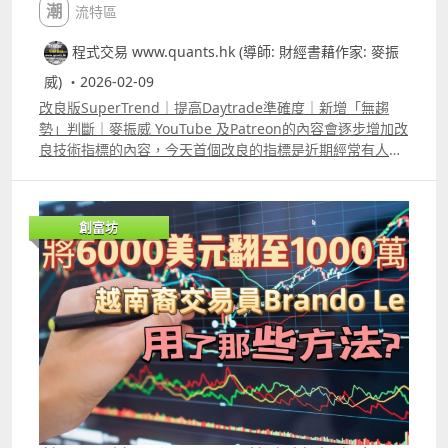
潮流特區
程式交易 www.quants.hk (導師: 財經書藉作家: 麥振
威) ・2026-02-09
改良版SuperTrend｜提高Daytrade準確度｜新增「無趨
勢」判斷｜麥振威 YouTube 及Patreon的內容會逐步增加改
良技術指標的內容，今天首個改良的指標是近期經常有人問
及的SuperTrend，所謂改良技術指標不可能只是將參數稍
為改變，例如RSI5改做RSI7、MACD12,26,9改做
MACD5,35,7等等，這種模式的改良根本效果不大，因為開
創富坊
市後市場波幅在改變，而所用的參數仍然不變，那根本沒有
作用。 SuperTrend的缺點是在市場窄幅波動時假訊號太
多，在市場突然大幅波動時訊號又滯後。影片介紹了用K
Means來優化SuperTrend計算公式中的ATR，同時在留言
區已給了大家相關的代碼。 不過這部份只能作參考，因為只
優化公式中的ATR是不足夠的，代碼只提供給大家學習K
Means的寫法。 真正的改良版需要同時根據即市的波幅優
化SuperTrend的multiplier，在Patreon及YouTube高級會
員的片中我們有講解改良的原理，以及改良版的
SuperTrend經已推出，Patreon會員可以選擇使用。