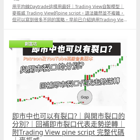
用平均線Daytrade這樣用最好｜Trading View自製模型｜
麥振威 Trading View的pine script，語法雖然並不複雜，
但可以寫到很多不同的策略，早前已介紹過用Trading View
自製均線模型，但之前的版本對持倉過夜的炒法會較適合，
今次的版本會特別適合Daytrader使用，運用這種均線模
型，比純粹「目測」股價是否高於低位平均線，又或股價與
創富坊
平均線是否出現重大差距等常見方法好得多。
即市中也可以有裂口?｜與開市裂口的
分別?｜回補即市裂口代表走勢逆轉｜
附Trading View pine script 完整代碼