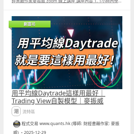
經書籍作家麥振威 zoom 線上講座 講座內容 1. 1小時內學懂
用Trading View 寫交易策略backtest 2. Trading View 連接
富途autotrade示範 3. ICT策略改良版勝率達80.8%的原理
4.如何快速將pine script寫的交易策略轉為python版本 5.
創富坊
如何快速學懂用python寫運用排盤市場深度數據的交易策略
autotrade 6.期指盤路分析原理講解 報名whatspp
69091306 或電郵paul.mark881@gmail.com
用平均線Daytrade這樣用最好｜
Trading View自製模型｜麥振威
潮流特區
程式交易 www.quants.hk (導師: 財經書藉作家: 麥振
威) ・2025-12-29