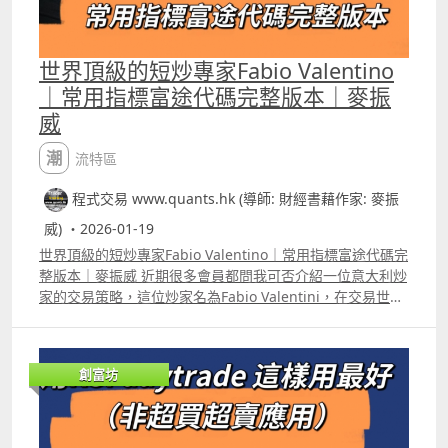
世界頂級的短炒專家Fabio Valentino
｜常用指標富途代碼完整版本｜麥振
威
潮流特區
程式交易 www.quants.hk (導師: 財經書藉作家: 麥振
威) ・2026-01-19
世界頂級的短炒專家Fabio Valentino｜常用指標富途代碼完
整版本｜麥振威 近期很多會員都問我可否介紹一位意大利炒
家的交易策略，這位炒家名為Fabio Valentini，在交易世界
他可謂比很多名星更受散戶歡迎，他曾經在在一年的時間裏
獲得了超過五倍的收益，並且在被稱為交易員世界盃的
Robins World Cup交易錦標賽中，四次入圍了頂級交易員
創富坊
的排名。 最重要的是，他運用的不是選股後Buy and Hold
等方法，他設計了幾套交易策略，全都是用作超短線短炒。
他習慣運用一個名為Cumulative Volume DeltaCVD的指
標，採用背馳走勢當作入市訊號之一。這個指標的富途版