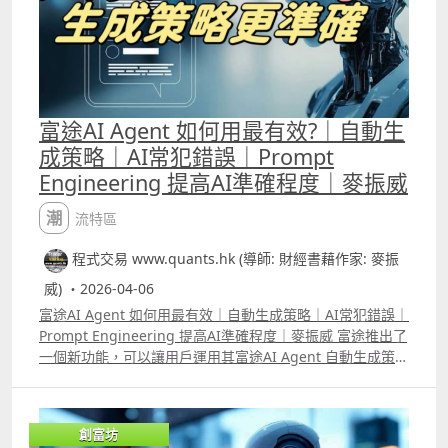
富途AI Agent 如何用最有效?｜自動生
成策略｜AI常犯錯誤｜Prompt
Engineering 提高AI準確程度｜麥振威
潮流特區
程式交易 www.quants.hk (導師: 財經書藉作家: 麥振
威) ・2026-04-06
富途AI Agent 如何用最有效｜自動生成策略｜AI常犯錯誤｜
Prompt Engineering 提高AI準確程度｜麥振威 富途推出了
一個新功能，可以讓用戶運用其富途AI Agent 自動生成策
略，然後直接在富途的平台做backtest 及autotrade。在去
年已推出的量化交易平台中，就直接可以看到有「富途牛牛
AI」，用自然語言即是人話就可以叫它生成策略，生成後的
創富坊
策略像過去大家用「卡片」的方式一樣顯示出來，每張卡片