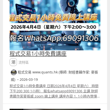
可以自行再改coding。 AI生成的策略向來會有Pseudocode
偽代碼，意思是看起來像程式，但其實不能直接運行的東
西。若果你用Prompt Engineering的方法下指令，可以令
模型生成的策略準確度提高，但若懂富途量化交易平台的
python語法就能自行檢查AI生成的各種錯誤，之後我們會陸
續再有片教大家速成學懂富途的python語法。 YouTube留
言區中已有在片中提及更有效向AI下指令的標準範例。
程式交易1小時免費講座
潮流特區
程式交易 www.quants.hk (導師: 財經書藉作家: 麥振
威) ・2026-03-19
程式交易1小時免費講座 日期2026年4月4日 星期六） 時間
下午200 300 1小時） 報名whatsapp69091306 主講 財經
書籍作家麥振威 zoom 線上講座 講座內容 1. 1小時內學懂用
Trading View 寫交易策略backtest 2. Trading View 連接富
途autotrade示範 3. ICT策略改良版勝率達80.8%的原理 4.