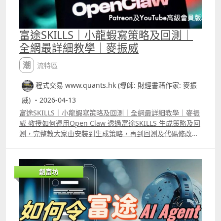
富途SKILLS｜小龍蝦寫策略及回測｜
全網最詳細教學｜麥振威
潮流特區
程式交易 www.quants.hk (導師: 財經書藉作家: 麥振
威) ・2026-04-13
富途SKILLS｜小龍蝦寫策略及回測｜全網最詳細教學｜麥振
威 教授如何運用Open Claw 透過富途SKILLS 生成策略及回
測，完整教大家由安裝到生成策略，再到回測及代碼修改。
此外，片中比較了Trading View、富途量化交易平台的
python語法，以及富途Open API語法的不同。若大家希望
運用龍蝦生成策略及回測，便必需懂得它的優點及缺點，以
創富坊
及懂得識別AI生成策略時的錯誤。