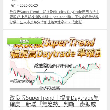
威) ・2026-02-20
改良版SuperTrend｜期指及Bitcoins Daytrade應用方法｜
麥振威 上星期推出改良版SuperTrend後，不少會員希望能
提供一些入市及平倉準則比給大家參考。改良版
SuperTrend特點是加了「淺藍色」部份，這部份係代表市
場沒有趨勢，加了這部份，指標的作用便會更大。 以影片中
介紹的應用方法，上周daytrade 1張期指的回報大約是150
創富坊
點。 另改良版SuperTrend除了可daytrade期指外，
daytrade 比特幣也同樣適合。 但筆者強調這些應用方法只
是給大家參考，今次推出一個indicator而非像過去一樣推出
完整strategy就是希望大家可以嘗試不同的應用方法，就像
大家bollingerrsquo;s band 、MACD等，每個人的應用方
法也可能會有不同。
改良版SuperTrend｜提高Daytrade準
確度｜新增「無趨勢」判斷｜麥振威