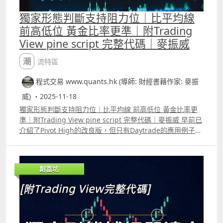
獨家形態判斷支持阻力位｜比平均線
前高低位 黃金比率更準｜附Trading
View pine script 完整代碼｜麥振威
潮流特區
程式交易 www.quants.hk (導師: 財經書藉作家: 麥振
威) ・2025-11-18
獨家形態判斷支持阻力位｜比平均線 前高低位 黃金比率更
準｜附Trading View pine script 完整代碼｜麥振威 早前已
介紹了Pivot High的改良版，但只有Daytrade的應用例子，
若果將這個我們獨家的形態應用在日線圖上，應用方法會有
所不同。用這種形態去判斷支持阻力，效果會比用平均線、
前高低位等更好。Patreon 及YouTube高級會員版本的留言
創富坊
區有完整代碼。