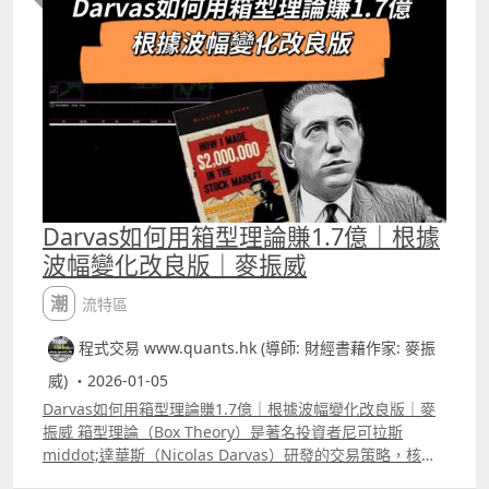
Darvas如何用箱型理論賺1.7億｜根據
波幅變化改良版｜麥振威
潮流特區
程式交易 www.quants.hk (導師: 財經書藉作家: 麥振
威) ・2026-01-05
Darvas如何用箱型理論賺1.7億｜根據波幅變化改良版｜麥
振威 箱型理論（Box Theory）是著名投資者尼可拉斯
middot;達華斯（Nicolas Darvas）研發的交易策略，核心
是識別股價在支持與阻力間形成的「箱型」，並在股價突破