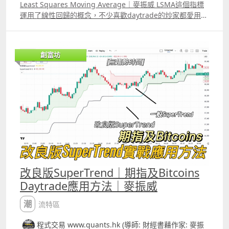
Least Squares Moving Average｜麥振威 LSMA這個指標
運用了線性回歸的概念，不少喜歡daytrade的炒家都愛用這
個指標，而且網上也有大量改良版，不過大部份都只是把
LSMA 原本「單因子」的計算方法，改為「多重因子」的計
法。 原本的LSMA，線性回歸的計算部份只用了「時間」與
創富坊
「股價變化」，而多重因子則可能加上成交量，開市裂口幅
度、ATR、RSI變化等等，但加上更多的因子反而會令預測結
果更差，因為有些因子對股價的影響實際上是重複了，這令
某個類型的因子權重會過大。 而且市場很可能有時候受波幅
影響較大，有時候又可能受成交量影響較大，不同的時間，
最主要會影響股價的因素有可能是不同的。 我們用Elastic
Net Regression來改良這個指標，簡單來說，模型會懂得告
訴你「這段時間這個因子沒用」，Elastic Regression不是
將計算變得更複雜，而是自動懂得在開市中判斷何時將計算
簡化。
改良版SuperTrend｜期指及Bitcoins
Daytrade應用方法｜麥振威
潮流特區
程式交易 www.quants.hk (導師: 財經書藉作家: 麥振