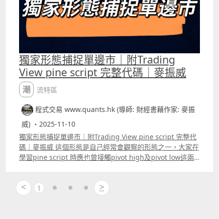
獨家形態捕捉單邊市｜附Trading
View pine script 完整代碼｜麥振威
潮流特區
程式交易 www.quants.hk (導師: 財經書藉作家: 麥振
威) ・2025-11-10
獨家形態捕捉單邊市｜附Trading View pine script 完整代
碼｜麥振威 這個形態是自己經常會觀察的形態之一，大家在
學習pine script 時應也曾接觸pivot high及pivot low這兩
種形態，而今次介紹的形態與pivot high有點相似，不過增
加了的部份會讓整個形態的入市位更為準確，而且能避開每
<
>
天市況「整固」時間入市。
1