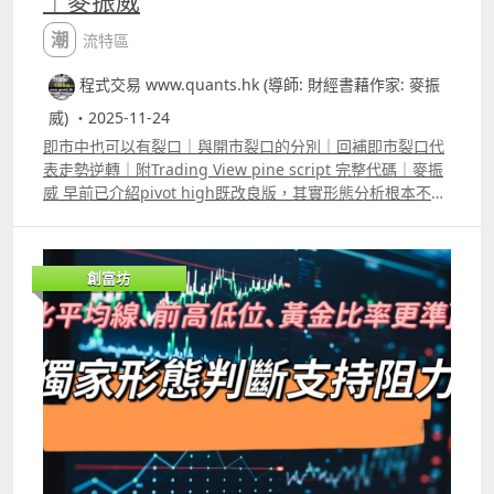
｜麥振威
潮流特區
程式交易 www.quants.hk (導師: 財經書藉作家: 麥振
威) ・2025-11-24
即市中也可以有裂口｜與開市裂口的分別｜回補即市裂口代
表走勢逆轉｜附Trading View pine script 完整代碼｜麥振
威 早前已介紹pivot high既改良版，其實形態分析根本不一
定要跟足傳統用法，如頭肩頂、雙頂、雙底等等，其實已存
在多年，未必適合再用。 裂口走勢也屬形態分析，傳統裂口
的應用是觀察當日開市價與上日收市價的差距，但intraday
創富坊
圖表如5分鐘圖或1分鐘圖，也可以有「即市裂口」，而且只
要回補即市裂口往往代表走勢逆轉。