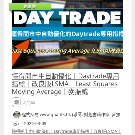
如何快速將pine script寫的交易策略轉為python版本 5.如
創富坊
何快速學懂用python寫運用排盤市場深度數據的交易策略
autotrade 6.期指盤路分析原理講解 報名whatspp
69091306 或電郵paul.mark881@gmail.com
懂得開市中自動優化｜Daytrade專用
指標｜改良版LSMA｜Least Squares
Moving Average｜麥振威
潮流特區
程式交易 www.quants.hk (導師: 財經書藉作家: 麥振
威) ・2026-03-09
懂得開市中自動優化｜Daytrade專用指標｜改良版LSMA｜