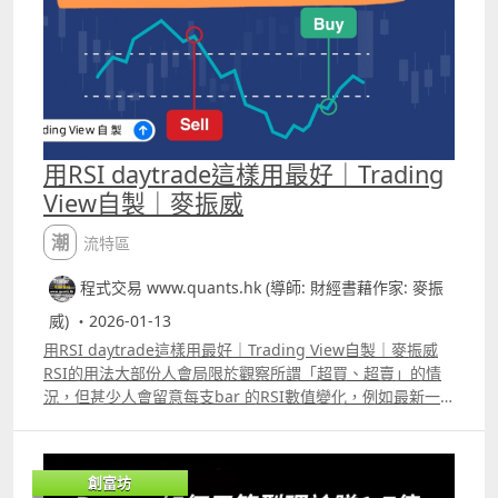
本，留言區中有完整的代碼。另Patreon 及YouTube高級會
員版本，會有CVD背馳訊號的「卡片」代碼，大家可以在富
途的量化交易平台中應用，當作交易策略的一部份，在富途
量化交易平台backtest及autotrade。
用RSI daytrade這樣用最好｜Trading
View自製｜麥振威
潮流特區
程式交易 www.quants.hk (導師: 財經書藉作家: 麥振
威) ・2026-01-13
用RSI daytrade這樣用最好｜Trading View自製｜麥振威
RSI的用法大部份人會局限於觀察所謂「超買、超賣」的情
況，但甚少人會留意每支bar 的RSI數值變化，例如最新一
支bar 的RSI數值的上一支bar 數值的差距有多大，差距屬於
過去出現過的那個範圍，也可用來當作入市訊號或用以預測
適合平倉的時間，而且應用在daytrade上會比觀察「超買、
創富坊
超賣」更加準確。