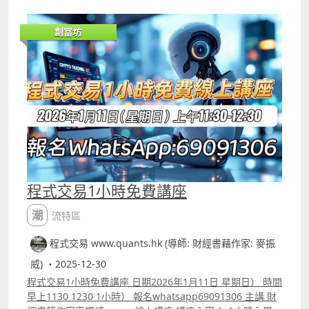
箱頂時買入、跌破箱底時賣出，在1959年他曾在18個月內將
1萬美元翻至200萬美元，等同現今的1.6至1.7億港元。 但經
創富坊
過多年，不少人將Donchain Channel等當作是箱型理論的
使用核心，不過真實交易時，市場的波幅經常改變，這種傳
統使用方法未必適合，真實運用時應該根據市場波幅的變化
調整建立「箱型」的準則，效果會更好。
程式交易1小時免費講座
潮流特區
程式交易 www.quants.hk (導師: 財經書藉作家: 麥振
威) ・2025-12-30
程式交易1小時免費講座 日期2026年1月11日 星期日） 時間
早上1130 1230 1小時） 報名whatsapp69091306 主講 財