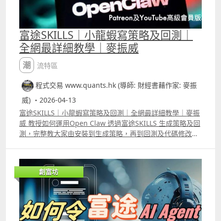
富途SKILLS｜小龍蝦寫策略及回測｜
全網最詳細教學｜麥振威
潮流特區
程式交易 www.quants.hk (導師: 財經書藉作家: 麥振
威) ・2026-04-13
富途SKILLS｜小龍蝦寫策略及回測｜全網最詳細教學｜麥振
威 教授如何運用Open Claw 透過富途SKILLS 生成策略及回
測，完整教大家由安裝到生成策略，再到回測及代碼修改。
此外，片中比較了Trading View、富途量化交易平台的
python語法，以及富途Open API語法的不同。若大家希望
運用龍蝦生成策略及回測，便必需懂得它的優點及缺點，以
創富坊
及懂得識別AI生成策略時的錯誤。