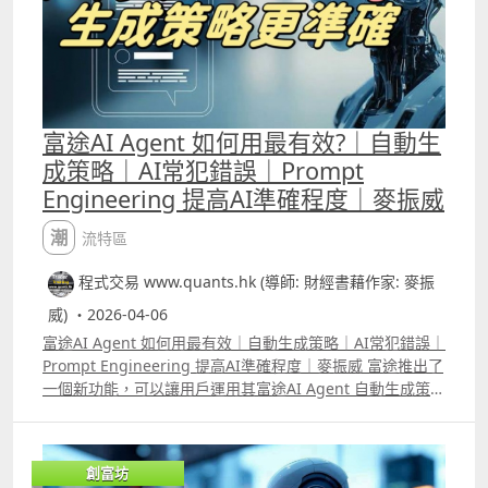
富途AI Agent 如何用最有效?｜自動生
成策略｜AI常犯錯誤｜Prompt
Engineering 提高AI準確程度｜麥振威
潮流特區
程式交易 www.quants.hk (導師: 財經書藉作家: 麥振
威) ・2026-04-06
富途AI Agent 如何用最有效｜自動生成策略｜AI常犯錯誤｜
Prompt Engineering 提高AI準確程度｜麥振威 富途推出了
一個新功能，可以讓用戶運用其富途AI Agent 自動生成策
略，然後直接在富途的平台做backtest 及autotrade。在去
年已推出的量化交易平台中，就直接可以看到有「富途牛牛
AI」，用自然語言即是人話就可以叫它生成策略，生成後的
創富坊
策略像過去大家用「卡片」的方式一樣顯示出來，每張卡片