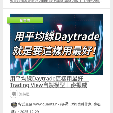
經書籍作家麥振威 zoom 線上講座 講座內容 1. 1小時內學懂
用Trading View 寫交易策略backtest 2. Trading View 連接
富途autotrade示範 3. ICT策略改良版勝率達80.8%的原理
4.如何快速將pine script寫的交易策略轉為python版本 5.
創富坊
如何快速學懂用python寫運用排盤市場深度數據的交易策略
autotrade 6.期指盤路分析原理講解 報名whatspp
69091306 或電郵paul.mark881@gmail.com
用平均線Daytrade這樣用最好｜
Trading View自製模型｜麥振威
潮流特區
程式交易 www.quants.hk (導師: 財經書藉作家: 麥振
威) ・2025-12-29