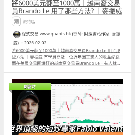
將6000美元翻至1000萬｜越南裔交易
員Brando Le 用了那些方法? ｜麥振威
潮流特區
程式交易 www.quants.hk (導師: 財經書藉作家: 麥振
威) ・2026-02-02
將6000美元翻至1000萬｜越南裔交易員Brando Le 用了那
些方法 ｜麥振威 有學員問及一位近年因其驚人的收益紀錄
而在美國交易圈爆紅的越南裔交易員Brando Le，有人就稱
它為Elite Options Trader，他最令人震驚的事蹟之一是在
2021 年 GameStop USGME 迷因股熱潮期間，在 24 小時
內賺取了 270 萬美元。 另外，外界傳聞他曾在6年間將一個
創富坊
只有6,000 美元的帳戶翻到超過 1,000 萬美元。 根據公開資
料，他用的策略其實不太複雜，正如他所說交易策略就是要
維持簡單： 1）週線圖找到支持位，但價格仍在整固 2）等
市場出現催化劑立即Long Call 以小搏大 但怎樣才算是支持
位 其實不一定要用一些「齊頭位」當作支持位，我們可以利
用程式建立一個機率模型，當股價跌至不同的價位時，計算
它反彈的機率有多大。Patreon 及YouTube高級會員的影片
中，留言區有相關的完整代碼。