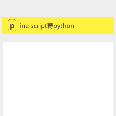
p
ine script轉python