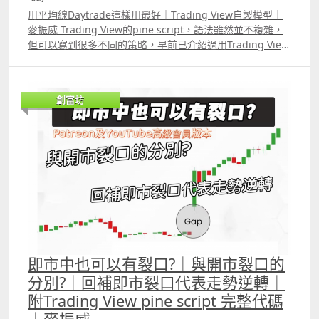
用平均線Daytrade這樣用最好｜Trading View自製模型｜
麥振威 Trading View的pine script，語法雖然並不複雜，
但可以寫到很多不同的策略，早前已介紹過用Trading View
自製均線模型，但之前的版本對持倉過夜的炒法會較適合，
今次的版本會特別適合Daytrader使用，運用這種均線模
型，比純粹「目測」股價是否高於低位平均線，又或股價與
創富坊
平均線是否出現重大差距等常見方法好得多。
即市中也可以有裂口?｜與開市裂口的
分別?｜回補即市裂口代表走勢逆轉｜
附Trading View pine script 完整代碼