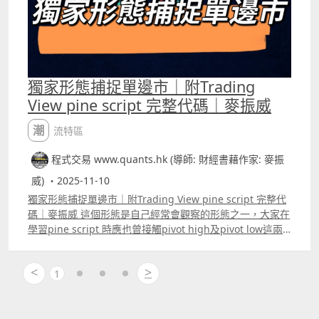
獨家形態捕捉單邊市｜附Trading
View pine script 完整代碼｜麥振威
潮流特區
程式交易 www.quants.hk (導師: 財經書藉作家: 麥振
威) ・2025-11-10
獨家形態捕捉單邊市｜附Trading View pine script 完整代
碼｜麥振威 這個形態是自己經常會觀察的形態之一，大家在
學習pine script 時應也曾接觸pivot high及pivot low這兩
種形態，而今次介紹的形態與pivot high有點相似，不過增
加了的部份會讓整個形態的入市位更為準確，而且能避開每
<
>
天市況「整固」時間入市。
1