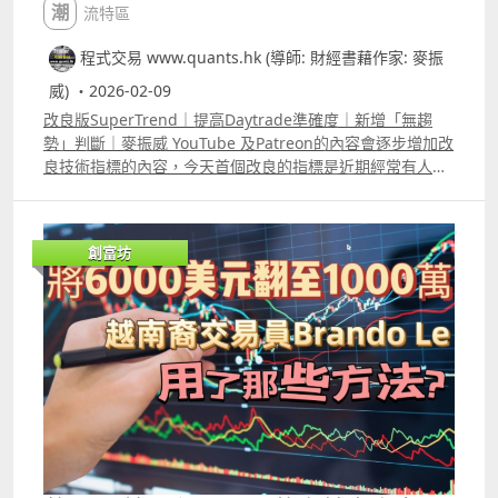
潮流特區
程式交易 www.quants.hk (導師: 財經書藉作家: 麥振
威) ・2026-02-09
改良版SuperTrend｜提高Daytrade準確度｜新增「無趨
勢」判斷｜麥振威 YouTube 及Patreon的內容會逐步增加改
良技術指標的內容，今天首個改良的指標是近期經常有人問
及的SuperTrend，所謂改良技術指標不可能只是將參數稍
為改變，例如RSI5改做RSI7、MACD12,26,9改做
MACD5,35,7等等，這種模式的改良根本效果不大，因為開
創富坊
市後市場波幅在改變，而所用的參數仍然不變，那根本沒有
作用。 SuperTrend的缺點是在市場窄幅波動時假訊號太
多，在市場突然大幅波動時訊號又滯後。影片介紹了用K
Means來優化SuperTrend計算公式中的ATR，同時在留言
區已給了大家相關的代碼。 不過這部份只能作參考，因為只
優化公式中的ATR是不足夠的，代碼只提供給大家學習K
Means的寫法。 真正的改良版需要同時根據即市的波幅優
化SuperTrend的multiplier，在Patreon及YouTube高級會
員的片中我們有講解改良的原理，以及改良版的
SuperTrend經已推出，Patreon會員可以選擇使用。