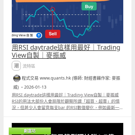
本，留言區中有完整的代碼。另Patreon 及YouTube高級會
員版本，會有CVD背馳訊號的「卡片」代碼，大家可以在富
途的量化交易平台中應用，當作交易策略的一部份，在富途
量化交易平台backtest及autotrade。
用RSI daytrade這樣用最好｜Trading
View自製｜麥振威
潮流特區
程式交易 www.quants.hk (導師: 財經書藉作家: 麥振
威) ・2026-01-13
用RSI daytrade這樣用最好｜Trading View自製｜麥振威
RSI的用法大部份人會局限於觀察所謂「超買、超賣」的情
況，但甚少人會留意每支bar 的RSI數值變化，例如最新一
支bar 的RSI數值的上一支bar 數值的差距有多大，差距屬於
過去出現過的那個範圍，也可用來當作入市訊號或用以預測
適合平倉的時間，而且應用在daytrade上會比觀察「超買、
創富坊
超賣」更加準確。