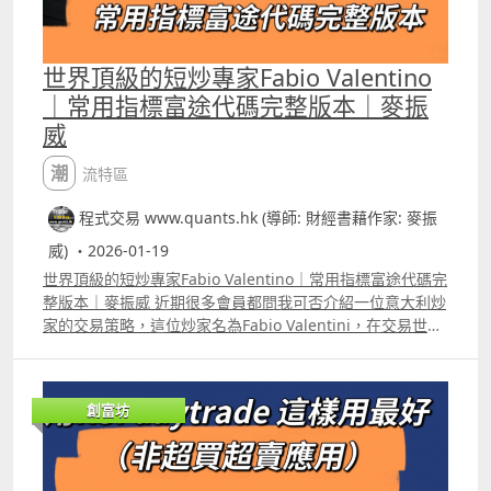
世界頂級的短炒專家Fabio Valentino
｜常用指標富途代碼完整版本｜麥振
威
潮流特區
程式交易 www.quants.hk (導師: 財經書藉作家: 麥振
威) ・2026-01-19
世界頂級的短炒專家Fabio Valentino｜常用指標富途代碼完
整版本｜麥振威 近期很多會員都問我可否介紹一位意大利炒
家的交易策略，這位炒家名為Fabio Valentini，在交易世界
他可謂比很多名星更受散戶歡迎，他曾經在在一年的時間裏
獲得了超過五倍的收益，並且在被稱為交易員世界盃的
Robins World Cup交易錦標賽中，四次入圍了頂級交易員
創富坊
的排名。 最重要的是，他運用的不是選股後Buy and Hold
等方法，他設計了幾套交易策略，全都是用作超短線短炒。
他習慣運用一個名為Cumulative Volume DeltaCVD的指
標，採用背馳走勢當作入市訊號之一。這個指標的富途版