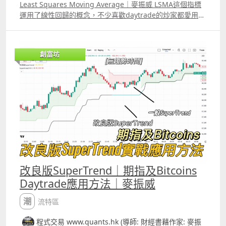
Least Squares Moving Average｜麥振威 LSMA這個指標
運用了線性回歸的概念，不少喜歡daytrade的炒家都愛用這
個指標，而且網上也有大量改良版，不過大部份都只是把
LSMA 原本「單因子」的計算方法，改為「多重因子」的計
法。 原本的LSMA，線性回歸的計算部份只用了「時間」與
創富坊
「股價變化」，而多重因子則可能加上成交量，開市裂口幅
度、ATR、RSI變化等等，但加上更多的因子反而會令預測結
果更差，因為有些因子對股價的影響實際上是重複了，這令
某個類型的因子權重會過大。 而且市場很可能有時候受波幅
影響較大，有時候又可能受成交量影響較大，不同的時間，
最主要會影響股價的因素有可能是不同的。 我們用Elastic
Net Regression來改良這個指標，簡單來說，模型會懂得告
訴你「這段時間這個因子沒用」，Elastic Regression不是
將計算變得更複雜，而是自動懂得在開市中判斷何時將計算
簡化。
改良版SuperTrend｜期指及Bitcoins
Daytrade應用方法｜麥振威
潮流特區
程式交易 www.quants.hk (導師: 財經書藉作家: 麥振