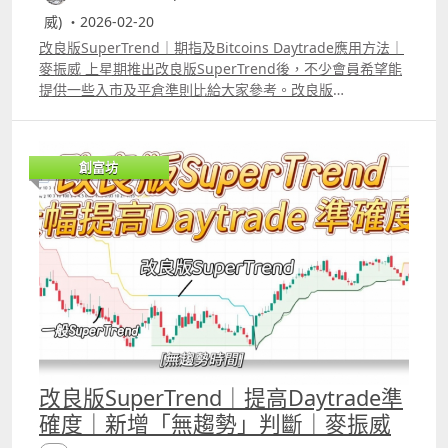
威) ・2026-02-20
改良版SuperTrend｜期指及Bitcoins Daytrade應用方法｜
麥振威 上星期推出改良版SuperTrend後，不少會員希望能
提供一些入市及平倉準則比給大家參考。改良版
SuperTrend特點是加了「淺藍色」部份，這部份係代表市
場沒有趨勢，加了這部份，指標的作用便會更大。 以影片中
介紹的應用方法，上周daytrade 1張期指的回報大約是150
創富坊
點。 另改良版SuperTrend除了可daytrade期指外，
daytrade 比特幣也同樣適合。 但筆者強調這些應用方法只
是給大家參考，今次推出一個indicator而非像過去一樣推出
完整strategy就是希望大家可以嘗試不同的應用方法，就像
大家bollingerrsquo;s band 、MACD等，每個人的應用方
法也可能會有不同。
改良版SuperTrend｜提高Daytrade準
確度｜新增「無趨勢」判斷｜麥振威