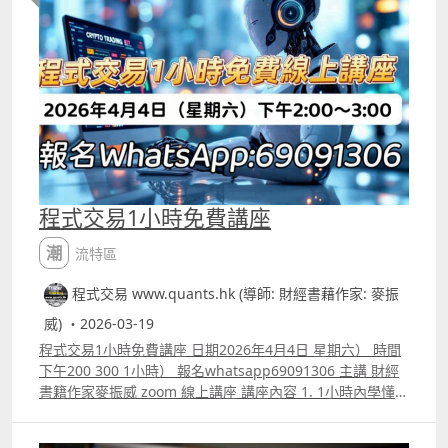
可以自行再改coding。 AI生成的策略向來會有Pseudocode
偽代碼，意思是看起來像程式，但其實不能直接運行的東
西。若果你用Prompt Engineering的方法下指令，可以令
模型生成的策略準確度提高，但若懂富途量化交易平台的
python語法就能自行檢查AI生成的各種錯誤，之後我們會陸
續再有片教大家速成學懂富途的python語法。 YouTube留
言區中已有在片中提及更有效向AI下指令的標準範例。
程式交易1小時免費講座
潮流特區
程式交易 www.quants.hk (導師: 財經書藉作家: 麥振
威) ・2026-03-19
程式交易1小時免費講座 日期2026年4月4日 星期六） 時間
下午200 300 1小時） 報名whatsapp69091306 主講 財經
書籍作家麥振威 zoom 線上講座 講座內容 1. 1小時內學懂用
Trading View 寫交易策略backtest 2. Trading View 連接富
途autotrade示範 3. ICT策略改良版勝率達80.8%的原理 4.