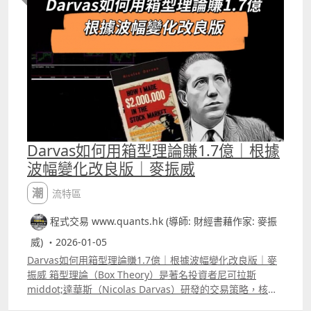
Darvas如何用箱型理論賺1.7億｜根據
波幅變化改良版｜麥振威
潮流特區
程式交易 www.quants.hk (導師: 財經書藉作家: 麥振
威) ・2026-01-05
Darvas如何用箱型理論賺1.7億｜根據波幅變化改良版｜麥
振威 箱型理論（Box Theory）是著名投資者尼可拉斯
middot;達華斯（Nicolas Darvas）研發的交易策略，核心
是識別股價在支持與阻力間形成的「箱型」，並在股價突破