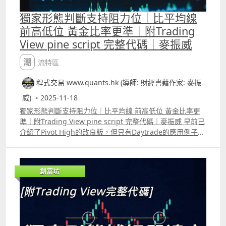
獨家形態判斷支持阻力位｜比平均線
前高低位 黃金比率更準｜附Trading
View pine script 完整代碼｜麥振威
潮流特區
程式交易 www.quants.hk (導師: 財經書藉作家: 麥振
威) ・2025-11-18
獨家形態判斷支持阻力位｜比平均線 前高低位 黃金比率更
準｜附Trading View pine script 完整代碼｜麥振威 早前已
介紹了Pivot High的改良版，但只有Daytrade的應用例子，
若果將這個我們獨家的形態應用在日線圖上，應用方法會有
所不同。用這種形態去判斷支持阻力，效果會比用平均線、
前高低位等更好。Patreon 及YouTube高級會員版本的留言
創富坊
區有完整代碼。