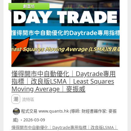
如何快速將pine script寫的交易策略轉為python版本 5.如
創富坊
何快速學懂用python寫運用排盤市場深度數據的交易策略
autotrade 6.期指盤路分析原理講解 報名whatspp
69091306 或電郵paul.mark881@gmail.com
懂得開市中自動優化｜Daytrade專用
指標｜改良版LSMA｜Least Squares
Moving Average｜麥振威
潮流特區
程式交易 www.quants.hk (導師: 財經書藉作家: 麥振
威) ・2026-03-09
懂得開市中自動優化｜Daytrade專用指標｜改良版LSMA｜