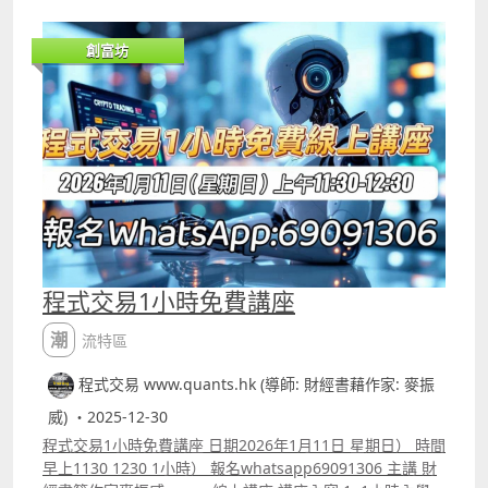
箱頂時買入、跌破箱底時賣出，在1959年他曾在18個月內將
1萬美元翻至200萬美元，等同現今的1.6至1.7億港元。 但經
創富坊
過多年，不少人將Donchain Channel等當作是箱型理論的
使用核心，不過真實交易時，市場的波幅經常改變，這種傳
統使用方法未必適合，真實運用時應該根據市場波幅的變化
調整建立「箱型」的準則，效果會更好。
程式交易1小時免費講座
潮流特區
程式交易 www.quants.hk (導師: 財經書藉作家: 麥振
威) ・2025-12-30
程式交易1小時免費講座 日期2026年1月11日 星期日） 時間
早上1130 1230 1小時） 報名whatsapp69091306 主講 財