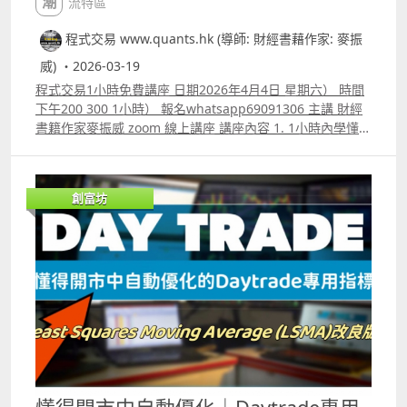
潮流特區
程式交易 www.quants.hk (導師: 財經書藉作家: 麥振
威) ・2026-03-19
程式交易1小時免費講座 日期2026年4月4日 星期六） 時間
下午200 300 1小時） 報名whatsapp69091306 主講 財經
書籍作家麥振威 zoom 線上講座 講座內容 1. 1小時內學懂用
Trading View 寫交易策略backtest 2. Trading View 連接富
途autotrade示範 3. ICT策略改良版勝率達80.8%的原理 4.
如何快速將pine script寫的交易策略轉為python版本 5.如
創富坊
何快速學懂用python寫運用排盤市場深度數據的交易策略
autotrade 6.期指盤路分析原理講解 報名whatspp
69091306 或電郵paul.mark881@gmail.com