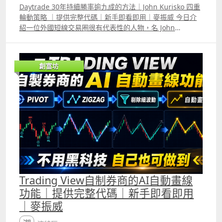
的RSI升至50以上代表趨勢轉強，相反，若跌至50以下代表
Daytrade 30年持續勝率逾九成的方法｜John Kurisko 四重
趨勢轉弱，但很多時候在一個明顯趨勢中，RSI仍會在50附
輪動策略 ｜提供完整代碼｜新手即看即用｜麥振威 今日介
近反覆上落，這讓使用者更難判斷趨勢。 此外，普通的RSI
紹一位外國短線交易圈很有代表性的人物，名 John
升至70以上代表升勢十分之強，若跌至30以下代表跌勢十分
Kurisko，過去30年來他每天都只會Daytrade，所用他自創
之強，但很多時候普通的RSI升至70或跌至30後又會很快逆
的四重輪動策略Quad Rotation Scalping Strategy 多年來
轉，這會讓使用者誤判走勢即將逆轉，但Kalman RSI 只要
勝率持續超過九成。 他強調自己每晚就只會等這個策略的入
真正升至70或跌至30便會維持較長時間，讓使用者知道目前
創富坊
市訊號出現，每日平均能獲利約1000蚊美金。 我們用
處於強勁的升浪或跌浪中。而且Kalman RSI與普通RSI升至
Trading View根據他公開的部份將策略寫出來，backtest結
70或跌至30的時間往往會不同，因為Kalman Filter的核心
果雖與他本人所指的有分別。但再用我們的AI agent 優化，
原理就是「預測、比較、修正」，這令Kalman RSI比普通
確實勝率可以超過九成。
RSI更準確。
Trading View自制券商的AI自動畫線
功能｜提供完整代碼｜新手即看即用
｜麥振威