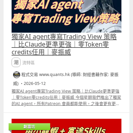
獨家AI agent專寫Trading View 策略
｜比Claude更準更強｜零Token零
credits任用｜麥振威
潮流特區
程式交易 www.quants.hk (導師: 財經書藉作家: 麥振
威) ・2026-05-12
獨家AI agent專寫Trading View 策略｜比Claude更準更強
｜零Token零credits任用｜麥振威 今個星期我們推出了獨家
的AI agent，所有Patreon 會員都能使用，之後會更有更多
片給大家看到，這個AI agent用「人話」寫Trading View的
pine script 比Claude及普通ChatGPT等通用模型更準更
強。 其實大家現時用的是通用模型，所以很多機構如律師
創富坊
行、醫療機構等會再用自己大量的資料庫去再訓練模型。