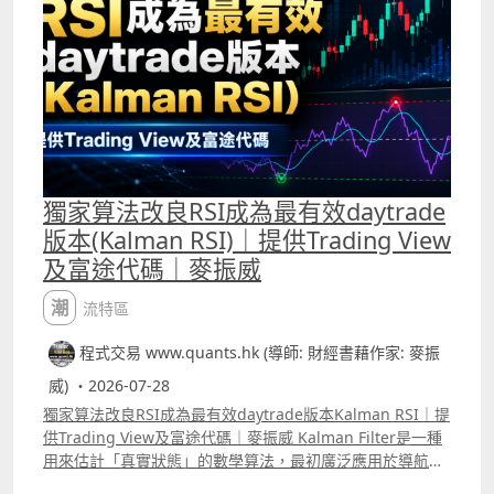
Momentum Tracker，Patreon會員可選擇使用，將這個指
標配合Kalman RSI能更有效剔除窄幅波動市況中的假訊
號。
獨家算法改良RSI成為最有效daytrade
版本(Kalman RSI)｜提供Trading View
及富途代碼｜麥振威
潮流特區
程式交易 www.quants.hk (導師: 財經書藉作家: 麥振
威) ・2026-07-28
獨家算法改良RSI成為最有效daytrade版本Kalman RSI｜提
供Trading View及富途代碼｜麥振威 Kalman Filter是一種
用來估計「真實狀態」的數學算法，最初廣泛應用於導航、
雷達、航空及工程控制系統，後來亦被引入金融市場，用來