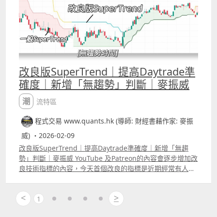
大家bollingerrsquo;s band 、MACD等，每個人的應用方
法也可能會有不同。
改良版SuperTrend｜提高Daytrade準
確度｜新增「無趨勢」判斷｜麥振威
潮流特區
程式交易 www.quants.hk (導師: 財經書藉作家: 麥振
威) ・2026-02-09
改良版SuperTrend｜提高Daytrade準確度｜新增「無趨
勢」判斷｜麥振威 YouTube 及Patreon的內容會逐步增加改
良技術指標的內容，今天首個改良的指標是近期經常有人問
及的SuperTrend，所謂改良技術指標不可能只是將參數稍
為改變，例如RSI5改做RSI7、MACD12,26,9改做
<
>
MACD5,35,7等等，這種模式的改良根本效果不大，因為開
1
市後市場波幅在改變，而所用的參數仍然不變，那根本沒有