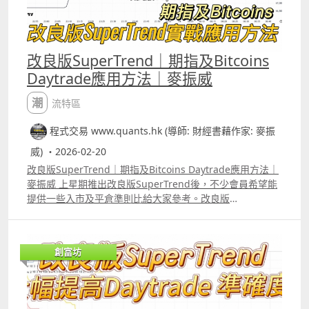
訴你「這段時間這個因子沒用」，Elastic Regression不是
將計算變得更複雜，而是自動懂得在開市中判斷何時將計算
簡化。
改良版SuperTrend｜期指及Bitcoins
Daytrade應用方法｜麥振威
潮流特區
程式交易 www.quants.hk (導師: 財經書藉作家: 麥振
威) ・2026-02-20
改良版SuperTrend｜期指及Bitcoins Daytrade應用方法｜
麥振威 上星期推出改良版SuperTrend後，不少會員希望能
提供一些入市及平倉準則比給大家參考。改良版
SuperTrend特點是加了「淺藍色」部份，這部份係代表市
場沒有趨勢，加了這部份，指標的作用便會更大。 以影片中
介紹的應用方法，上周daytrade 1張期指的回報大約是150
創富坊
點。 另改良版SuperTrend除了可daytrade期指外，
daytrade 比特幣也同樣適合。 但筆者強調這些應用方法只
是給大家參考，今次推出一個indicator而非像過去一樣推出
完整strategy就是希望大家可以嘗試不同的應用方法，就像