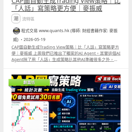
CAP圖自動生成Trading View策略｜比
「人話」寫策略更方便｜麥振威
潮流特區
程式交易 www.quants.hk (導師: 財經書藉作家: 麥振
威) ・2026-05-19
CAP圖自動生成Trading View策略｜比「人話」寫策略更方
便｜麥振威 上周我們已推出了獨家的AI Agent，其實這個AI
Agent除了用「人話」生成策略比其他AI準確很多之外，更
可以直接CAP圖生成策略。 很多交易員在每天進行交易時都
有很多idea，直接用手機或電腦截圖，標記買入及賣出位
置，給我們的AI Agent就能生成Trading View策略代碼。
創富坊
今天會送出100個免費使用30日名額，使用期限會到6月16
日。大家只要like這段片後再留言，並透過Whatsapp
69091306或在留言中通知我們你的電郵，就能免費使用這
個AI Agent。