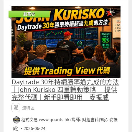
減少價格數據中的隨機雜訊。 對交易指標而言，最大的問題
往往不是完全找不到趨勢，而是每一根K線都包含大量短期
創富坊
波動，例如突然出現的大單、買賣差價變化、消息引起的一
分鐘急升急跌，以及市場在極短時間內大幅變動。 這些變化
未必代表真正趨勢改變，但普通技術指標會把所有價格變化
同樣納入計算，因而容易產生假突破、過早平倉或訊號反
覆。Kalman Filter的作用，就是在真實市場價格與隱藏的趨
勢價格之間作出動態估計，嘗試找出較接近市場實際方向的
價格軌跡。 Kalman Filter的核心原理可理解為「預測、比
較、修正」。算法首先根據上一個估計價格，預測目前的合
理價格；然後把預測值與最新市場價格比較，計算兩者之間
的誤差；最後根據市場數據的可信程度，決定應該接受多少
最新價格變化。這個調整比例稱為Kalman Gain。若算法認
Daytrade 30年持續勝率逾九成的方法
為市場觀察值相對可靠，Kalman Gain便會較高，估計價格
｜John Kurisko 四重輪動策略 ｜提供
會更快跟隨最新價格；若算法認為目前價格包含較多雜訊，
完整代碼｜新手即看即用｜麥振威
Kalman Gain便會降低，估計價格只會作出較小調整。 因
此，Kalman Filter不是像固定週期平均線一樣，每次按照相
潮流特區
同權重處理價格，而是會根據估計誤差與噪音設定，動態調
整新數據的影響力。 我們將它簡化並融入技術指標中，最直
程式交易 www.quants.hk (導師: 財經書藉作家: 麥振
接的方法是用Kalman價格取代原本公式中的close。例如這
個Kalman RSI便會比普通的RSI更有效判斷市況變化。普通
威) ・2026-06-24