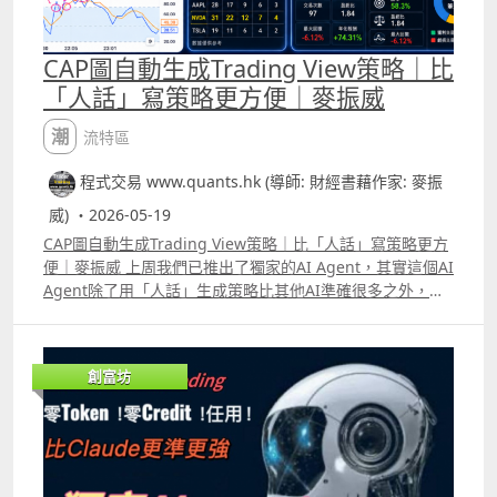
CAP圖自動生成Trading View策略｜比
「人話」寫策略更方便｜麥振威
潮流特區
程式交易 www.quants.hk (導師: 財經書藉作家: 麥振
威) ・2026-05-19
CAP圖自動生成Trading View策略｜比「人話」寫策略更方
便｜麥振威 上周我們已推出了獨家的AI Agent，其實這個AI
Agent除了用「人話」生成策略比其他AI準確很多之外，更
可以直接CAP圖生成策略。 很多交易員在每天進行交易時都
有很多idea，直接用手機或電腦截圖，標記買入及賣出位
置，給我們的AI Agent就能生成Trading View策略代碼。
創富坊
今天會送出100個免費使用30日名額，使用期限會到6月16
日。大家只要like這段片後再留言，並透過Whatsapp
69091306或在留言中通知我們你的電郵，就能免費使用這
個AI Agent。