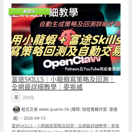
考，然後才用「人話」下指令，龍蝦能成功修改的機會就會
提高。 ICT是近年最熱門的交易策略，片中將ICT策略的原理
創富坊
轉化做用5分鐘圖daytrade的版本，並分別將策略交易「單
一股票」及同時觀察3隻股票的訊號，兩者的回報可以看到
相差很大。這種單策略交易多隻股份的倉位模式也可以先教
龍蝦，然後再套用在其他的策略之上。 YouTube留言區中有
交易「單一股票」的ICT策略完整富途Open API寫的代碼，
以及在Cursor做backtest時需要的「指令」。
富途SKILLS｜小龍蝦寫策略及回測｜
全網最詳細教學｜麥振威
潮流特區
程式交易 www.quants.hk (導師: 財經書藉作家: 麥振
威) ・2026-04-13
富途SKILLS｜小龍蝦寫策略及回測｜全網最詳細教學｜麥振
威 教授如何運用Open Claw 透過富途SKILLS 生成策略及回