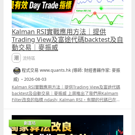
Kalman RSI實戰應用方法｜提供
Trading View及富途代碼backtest及自
動交易｜麥振威
潮流特區
程式交易 www.quants.hk (導師: 財經書藉作家: 麥振
威) ・2026-08-03
Kalman RSI實戰應用方法｜提供Trading View及富途代碼
backtest及自動交易｜麥振威 上周推出了我們用Kalmam
Filter改良的指標 ndash; Kalman RSI，有關的代碼已在我
們Trading View的社群中發佈。 其實這個指標可以有很多
不同的用法，而且效果會比傳統的RSI更好更準確。片中也
講解了將Kalman RSI應用在1分鐘圖中交易小型標普500指
創富坊
數期貨ES及其他正股的方法，日後也會有更多的片講解其他
用法。 另外，我們已推出另一個指標名為Stable