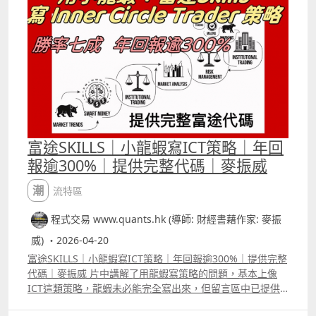
Claude及其他LLM寫coding能力很強的，但不會特別專長
某一類語法，我們是用了很大量的資料給它再訓練，才能讓
它寫Trading View 的pine script時更加更加準確。 一般通
用模型寫簡單的策略很少錯的，但寫較為複雜的策略就會有
很多error，或者新手難以發現的邏輯錯誤，有些新手以為
backtest 時看到沒有語法error便有問題，但其實整段代碼
寫出來的結果已經與原本所想的完全不同。 有些情況以為沒
有入市訊號，其實就像片中的例子一樣，Claude在寫
coding時犯了很多錯誤，才會令本來有很多入市訊號的策略
變成「零」入市機會。 目前推出的是1.0版本，月底會再推
富途SKILLS｜小龍蝦寫ICT策略｜年回
出1.5版本，大家用這個AI agent自組指標及優化策略，而
報逾300%｜提供完整代碼｜麥振威
且還有一個很實用的功能會下周公佈。 而6月底我們會推出
2.0版本，屆時這個AI agent可以讓大家用「人話」寫富途
潮流特區
三套語法，包括富途寫指標的麥語言、富途量化交易平台的
python語法，及富途Open API語法，而且可以要求AI
程式交易 www.quants.hk (導師: 財經書藉作家: 麥振
agent將寫好的Trading View策略或富途代碼隨時互換。
威) ・2026-04-20
富途SKILLS｜小龍蝦寫ICT策略｜年回報逾300%｜提供完整
代碼｜麥振威 片中講解了用龍蝦寫策略的問題，基本上像
ICT這類策略，龍蝦未必能完全寫出來，但留言區中已提供
了相關的代碼，若想再進行改良，直接先把代碼給龍蝦參