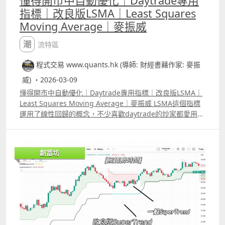
懂得開市中自動優化｜Daytrade專用
指標｜改良版LSMA｜Least Squares
Moving Average｜麥振威
潮流特區
程式交易 www.quants.hk (導師: 財經書藉作家: 麥振
威) ・2026-03-09
懂得開市中自動優化｜Daytrade專用指標｜改良版LSMA｜
Least Squares Moving Average｜麥振威 LSMA這個指標
運用了線性回歸的概念，不少喜歡daytrade的炒家都愛用這
個指標，而且網上也有大量改良版，不過大部份都只是把
LSMA 原本「單因子」的計算方法，改為「多重因子」的計
法。 原本的LSMA，線性回歸的計算部份只用了「時間」與
創富坊
「股價變化」，而多重因子則可能加上成交量，開市裂口幅
度、ATR、RSI變化等等，但加上更多的因子反而會令預測結
果更差，因為有些因子對股價的影響實際上是重複了，這令
某個類型的因子權重會過大。 而且市場很可能有時候受波幅
影響較大，有時候又可能受成交量影響較大，不同的時間，
最主要會影響股價的因素有可能是不同的。 我們用Elastic
Net Regression來改良這個指標，簡單來說，模型會懂得告