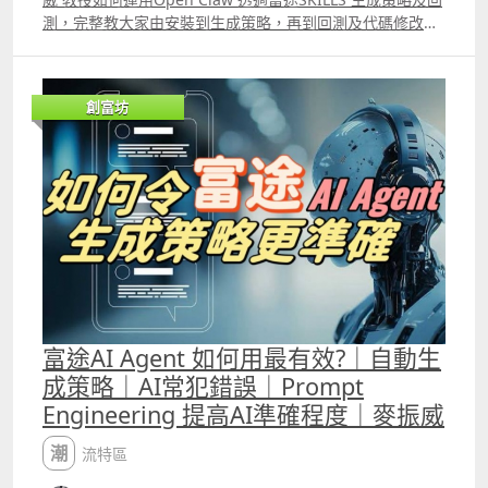
測，完整教大家由安裝到生成策略，再到回測及代碼修改。
此外，片中比較了Trading View、富途量化交易平台的
python語法，以及富途Open API語法的不同。若大家希望
運用龍蝦生成策略及回測，便必需懂得它的優點及缺點，以
創富坊
及懂得識別AI生成策略時的錯誤。
富途AI Agent 如何用最有效?｜自動生
成策略｜AI常犯錯誤｜Prompt
Engineering 提高AI準確程度｜麥振威
潮流特區