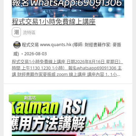
程式交易1小時免費線上講座
潮流特區
程式交易 www.quants.hk (導師: 財經書藉作家: 麥振
威) ・2026-08-03
程式交易1小時免費線上講座 日期2026年8月16日 星期日）
時間 上午1130 1230 1小時） 報名whatsapp69091306 主
講 財經書籍作家麥振威 zoom 線上講座 講座內容 1. 1小時
內學懂用Trading View 寫交易策略backtest 2. Trading
View 連接富途autotrade示範 3. 介紹自家專寫Trading
View策略的AI agent應用 4. ICT策略改良版勝率達80.8%的
創富坊
原理 5.如何快速將pine script寫的交易策略轉為python版
本 6.如何快速學懂用python寫運用排盤市場深度數據的交
易策略autotrade 7.期指盤路分析原理講解 報名whatspp
69091306 或電郵paul.mark881@gmail.com