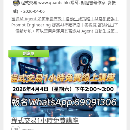
程式交易 www.quants.hk (導師: 財經書藉作家: 麥振
威) ・2026-04-06
富途AI Agent 如何用最有效｜自動生成策略｜AI常犯錯誤｜
Prompt Engineering 提高AI準確程度｜麥振威 富途推出了
一個新功能，可以讓用戶運用其富途AI Agent 自動生成策
略，然後直接在富途的平台做backtest 及autotrade。在去
年已推出的量化交易平台中，就直接可以看到有「富途牛牛
AI」，用自然語言即是人話就可以叫它生成策略，生成後的
創富坊
策略像過去大家用「卡片」的方式一樣顯示出來，每張卡片
可以自行再改coding。 AI生成的策略向來會有Pseudocode
偽代碼，意思是看起來像程式，但其實不能直接運行的東
西。若果你用Prompt Engineering的方法下指令，可以令
模型生成的策略準確度提高，但若懂富途量化交易平台的
python語法就能自行檢查AI生成的各種錯誤，之後我們會陸
續再有片教大家速成學懂富途的python語法。 YouTube留
言區中已有在片中提及更有效向AI下指令的標準範例。
程式交易1小時免費講座