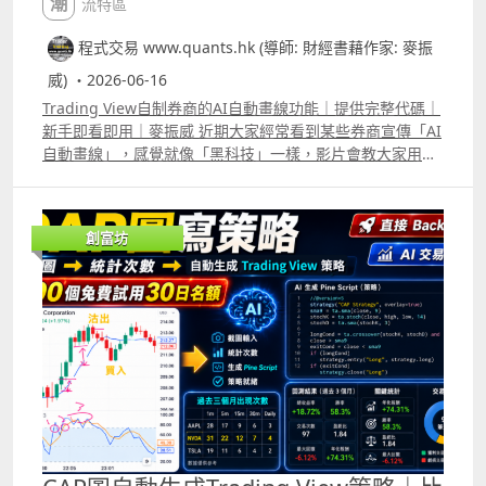
潮流特區
程式交易 www.quants.hk (導師: 財經書藉作家: 麥振
威) ・2026-06-16
Trading View自制券商的AI自動畫線功能｜提供完整代碼｜
新手即看即用｜麥振威 近期大家經常看到某些券商宣傳「AI
自動畫線」，感覺就像「黑科技」一樣，影片會教大家用
Trading View，自己也可以做出來。其實AI自動畫線，底層
原理並不複雜，直接用Trading View的pine script便能完
成。 完整代碼已放在留言區，大家可直接copy到Trading
創富坊
View的pine editor便能使用，若配合real time data，就能
做到券商AI 自動畫線的功能，而且可以自行加其他的條件來
更改畫線準則。