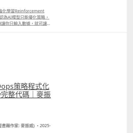
tBfBBzeb Backtest Report
6ddTkAftermarket%E4%B8%8
習Reinforcement
指策略 YouTube介紹影片
人認為AI模型只能優化策略，
nUma53K9 Backtest Report
ing能夠讓你只輸入數據，就可讓模
ZG1OnXT33%E9%A6%99%E6%
強化學習很難學，只適合量化
%88beta17autotrade%E7
新手即使不懂數學公式、不熟
n Carter 自創策略1年賺
訓練出策略，以及優化個人的交
lCw8wbgP9 Backtest
______________________ Patreon
e 1 ICT策略改良版_美期版本
n7udQ7mTTM%E8%83%8C%E9
%89%88 6 瑞典交易員
moiugamp;t=5s Backtest
uTube介紹影片
m Oops策略程式化
89I9_pYl Backtest Report
DkHQ5oICT%E7%AD%96%E7%
mLZsVY%E7%91%9E%E5%85%
9%882%E7%BE%8E%E6%9
iew完整代碼｜麥振
ristjanKullamagi%E4%
_美股及ETF版本 YouTube介紹
95%A5 7專炒UVIX策略
ztp1Ii_rfG Backtest
2R51UySt Backtest Report
wgWwILICT%E7%AD%96%E7
1YGeTT%E5%B0%88%E7%82%
%89%882%E7%BE%8E%E8
財經書藉作家: 麥振威) ・2025-
性回歸指標1.0 YouTube介紹
8 3 收市前下單 月收入增2.7萬