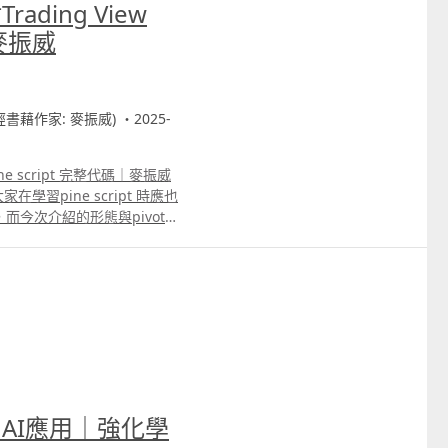
ding View
｜麥振威
財經書藉作家: 麥振威) ・2025-
ne script 完整代碼｜麥振威
習pine script 時應也
形態，而今次介紹的形態與pivot
整個形態的入市位更為準確，而
AI應用｜強化學