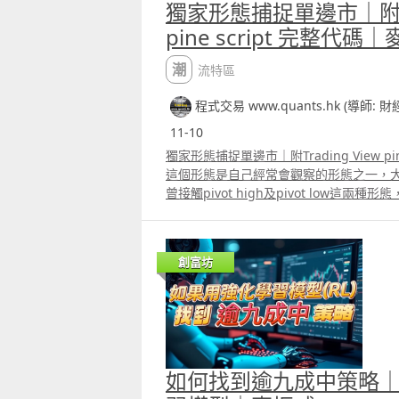
獨家形態捕捉單邊市｜附Tra
pine script 完整代碼
潮流特區
程式交易 www.quants.hk (導師: 
11-10
獨家形態捕捉單邊市｜附Trading View pi
這個形態是自己經常會觀察的形態之一，大家在學
曾接觸pivot high及pivot low這兩種
high有點相似，不過增加了的部份會讓
且能避開每天市況「整固」時間入市。
創富坊
如何找到逾九成中策略｜