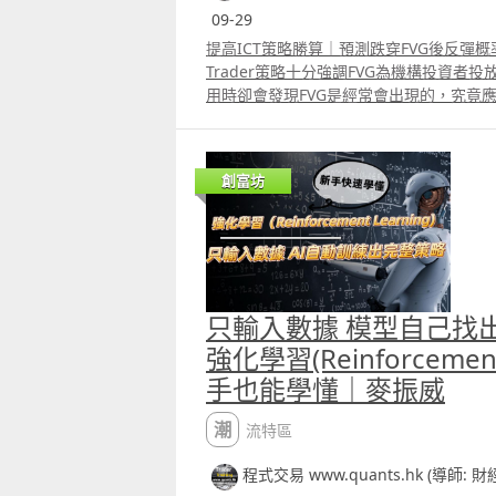
09-29
提高ICT策略勝算｜預測跌穿FVG後反彈概率｜麥振
Trader策略十分強調FVG為機構投資者
用時卻會發現FVG是經常會出現的，究竟應
份使用ICT策略的投資者所面對的問題。 影片中
estimator預測跌穿FVG後股價反彈的
提高使用ICT策略的勝算。
創富坊
___________________________________________
______________ Patreon 會員可選策略可自行
ICT策略改良版_美期版本 YouTube介紹影
httpswww.youtube.comwatchv=_k16D3
Report
httpswww.tradingview.comscriptNJ
只輸入數據 模型自己找
95%A5%E6%94%B9%E8%89%AF%E7%8
C%9F%E7%89%8810 2 ICT 策略改良版
強化學習(Reinforcement
影片 httpsyoutu.be4YzpHdt73NEsi=UV7Pz
手也能學懂｜麥振威
Report
httpswww.tradingview.comscriptK3
潮流特區
%95%A5%E6%94%B9%E8%89%AF%E7
%82%A1%E5%8F%8AETF%E7%89%8
程式交易 www.quants.hk (導師: 
策略 YouTube介紹影片