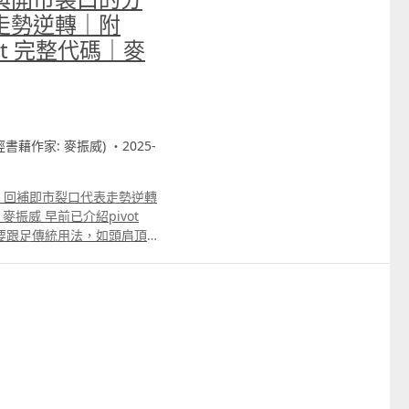
走勢逆轉｜附
cript 完整代碼｜麥
財經書藉作家: 麥振威) ・2025-
｜回補即市裂口代表走勢逆轉
代碼｜麥振威 早前已介紹pivot
定要跟足傳統用法，如頭肩頂、
合再用。 裂口走勢也屬形態
與上日收市價的差距，但
也可以有「即市裂口」，而且只要