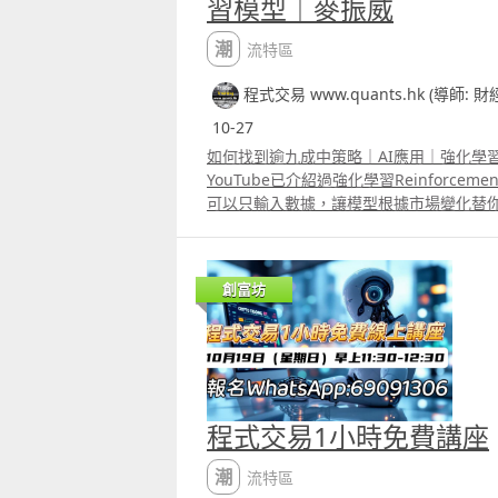
習模型｜麥振威
潮流特區
程式交易 www.quants.hk (導師: 
10-27
如何找到逾九成中策略｜AI應用｜強化學
YouTube已介紹過強化學習Reinforcement
可以只輸入數據，讓模型根據市場變化替
示範的，是用PPO模型自行替你想一個合
想過一些勝率很高，回報也很高的策略，
分之大，所以真實交易時根本不敢用。若
創富坊
勝率又會大幅下降。 其實若運用強化學習
略，這些「九成中」的策略便有機會變成
程式交易1小時免費講座
潮流特區