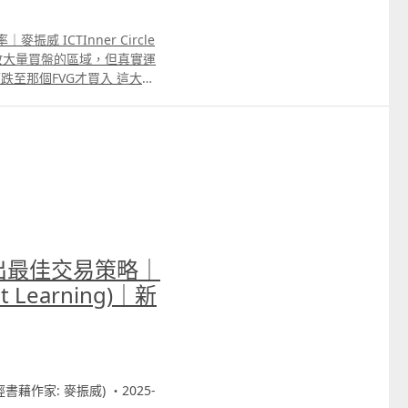
威 ICTInner Circle
投放大量買盤的區域，但真實運
跌至那個FVG才買入 這大部
講解運用kaplanmeier
概率，只有概率足夠高才入市，能
______________________________
backtest及autotrade 1
片
moiugamp;t=5s Backtest
DkHQ5oICT%E7%AD%96%E7%
出最佳交易策略｜
9%882%E7%BE%8E%E6%9
_美股及ETF版本 YouTube介紹
 Learning)｜新
ztp1Ii_rfG Backtest
wgWwILICT%E7%AD%96%E7
%89%882%E7%BE%8E%E8
8 3 收市前下單 月收入增2.7萬
財經書藉作家: 麥振威) ・2025-