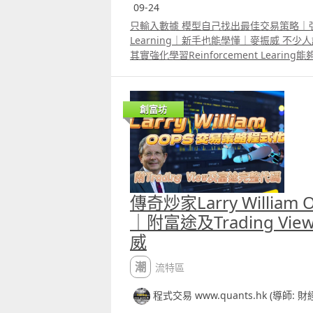
09-24
httpsyoutu.beIHqAB98gwaUsi=zSeuhTM
httpswww.tradingview.comscriptero
只輸入數據 模型自己找出最佳交易策略｜強化學
B%E5%96%AEStrategy 4 T33_香港期
Learning｜新手也能學懂｜麥振威 不少
httpsyoutu.bekoYtAO9AZKksi=k5H9jsO
其實強化學習Reinforcement Lear
httpswww.tradingview.comscriptYp
型自己訓練出一套完整策略。不少人認為
B8%AF%E6%9C%9F%E6%8C%87%E7%89
交易機構使用，我們把每個過程簡化，讓
%89%88%E6%9C%AC 5 著名個人炒家Joh
悉python語法，也能運用強化學習模型
創富坊
1800萬美元 改良版 YouTube介紹影片
易策略。
httpsyoutu.beFQzQ8o4pz_4si=zF10Xqr
__________________________________________
Report
會員可選策略可自行backtest及autotrad
httpswww.tradingview.comscriptG
YouTube介紹影片
%A6%B3%E6%94%B9%E8%89%AF%E7
httpswww.youtube.comwatchv=_k16D3
Kristjan Kullamagi交易策略改良版 Yo
Report
傳奇炒家Larry Willia
httpsyoutu.beEwZJ6jdhpXssi=pWqnY7By
httpswww.tradingview.comscriptNJ
httpswww.tradingview.comscriptjA
95%A5%E6%94%B9%E8%89%AF%E7%8
｜附富途及Trading V
B8%E4%BA%A4%E6%98%93%E5%93%A1K
C%9F%E7%89%8810 2 ICT 策略改良版
威
BA%A4%E6%98%93%E7%AD%96%E7%
影片 httpsyoutu.be4YzpHdt73NEsi=UV7Pz
YouTube介紹影片
Report
潮流特區
httpsyoutu.beeNf96DNwFMEsi=16blJAt4
httpswww.tradingview.comscriptK3
httpswww.tradingview.comscriptdf
%95%A5%E6%94%B9%E8%89%AF%E7
程式交易 www.quants.hk (導師: 
92UVIX%E7%AD%96%E7%95%A5 8 線
%82%A1%E5%8F%8AETF%E7%89%8