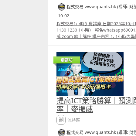
程式交易 www.quants.hk (導師: 
10-02
程式交易1小時免費講座 日期2025年10月1
1130 1230 1小時） 報名whatsapp69091306 主講 財經書籍作家麥振
威 zoom 線上講座 講座內容 1. 1小時內學懂
略backtest 2. Trading View 連接富途a
版勝率達80.8%的原理 4.如何快速將pine 
python版本 5.如何快速學懂用pytho
創富坊
策略autotrade 6.期指盤路分析原理講解 報名
郵paul.mark881@gmail.com
提高ICT策略勝算｜預測
率｜麥振威
潮流特區
程式交易 www.quants.hk (導師: 