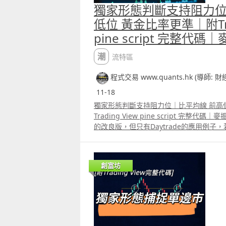
獨家形態判斷支持阻力位
低位 黃金比率更準｜附Trad
pine script 完整代碼
潮流特區
程式交易 www.quants.hk (導師: 
11-18
獨家形態判斷支持阻力位｜比平均線 前高
Trading View pine script 完整代碼｜
的改良版，但只有Daytrade的應用例
用在日線圖上，應用方法會有所不同。用
果會比用平均線、前高低位等更好。Patreo
的留言區有完整代碼。
創富坊