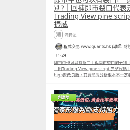
別?｜回補即市裂口代表
Trading View pine s
振威
潮流特區
程式交易 www.quants.hk (導師: 
11-24
即市中也可以有裂口｜與開市裂口的分別
｜附Trading View pine script 完整
high既改良版，其實形態分析根本不一
雙頂、雙底等等，其實已存在多年，未必適
分析，傳統裂口的應用是觀察當日開市價
intraday 圖表如5分鐘圖或1分鐘圖，
創富坊
回補即市裂口往往代表走勢逆轉。