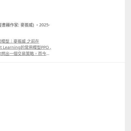
財經書藉作家: 麥振威) ・2025-
習模型｜麥振威 之前在
 Learning的常用模型PPO ,
你想出一個交易策略，而今日
適的對冲策略。 可能大家都曾
但缺點是「坐倉」幅度十分十
加上很多的止蝕條件，回報及
模型替你想一個合適的對冲策
真的能替你在市場上獲利。