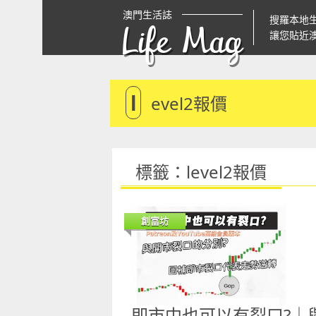
澳門生活誌
搜羅本地
Life Mag
讓您貼近
l
evel2報價
標籤：level2報價
創富坊
即市中也可以有裂口?｜