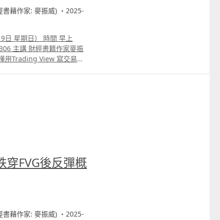
財經書藉作家: 麥振威) ・2025-
9日 星期日） 時間 早上
用Trading View 寫交易策
utotrade示範 3. ICT策略改良
script寫的交易策略轉為
n寫運用排盤市場深度數據的交易
whatspp 69091306 或電
跌穿FVG後反彈概
財經書藉作家: 麥振威) ・2025-