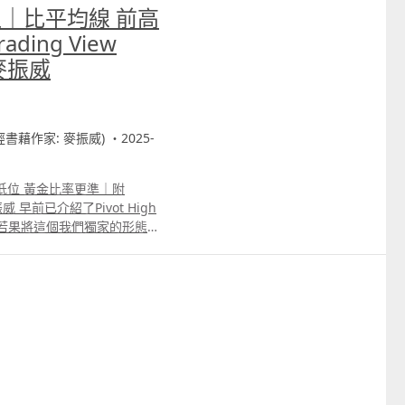
｜比平均線 前高
ing View
｜麥振威
財經書藉作家: 麥振威) ・2025-
低位 黃金比率更準｜附
麥振威 早前已介紹了Pivot High
子，若果將這個我們獨家的形態應
這種形態去判斷支持阻力，效
n 及YouTube高級會員版本