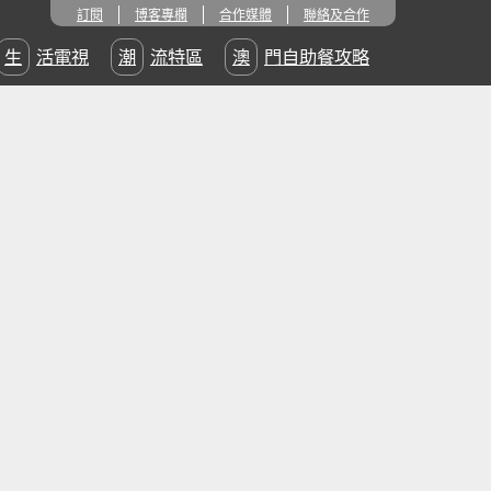
訂閱
博客專欄
合作媒體
聯絡及合作
生活電視
潮流特區
澳門自助餐攻略