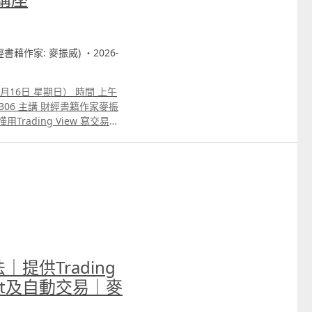
財經書藉作家: 麥振威) ・2026-
月16日 星期日） 時間 上午
用Trading View 寫交易策
autotrade示範 3. 介紹自家專寫
 ICT策略改良版勝率達80.8%的原
轉為python版本 6.如何快速
策略autotrade 7.期指盤
 或電郵
法｜提供Trading
est及自動交易｜麥