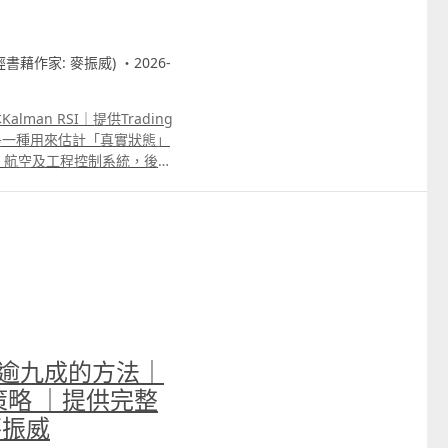
財經書藉作家: 麥振威) ・2026-
lman RSI｜提供Trading
ter是一種用來估計「真實狀態」
、航空及工程控制系統，後來
隨機雜訊。 對交易指標而
，而是每一根K線都包含大量
價變化、消息引起的一分鐘急
 這些變化未必代表真正趨勢
同樣納入計算，因而容易產生
ilter的作用，就是在真實市場
，嘗試找出較接近市場實際方
心原理可理解為「預測、比較、修
測目前的合理價格；然後把預
勝率逾九成的方法｜
的誤差；最後根據市場數據的
化。這個調整比例稱為
輪動策略 ｜提供完整
可靠，Kalman Gain便會較
麥振威
法認為目前價格包含較多雜