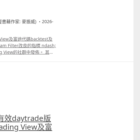
財經書藉作家: 麥振威) ・2026-
View及富途代碼backtest及
Filter改良的指標 ndash;
ng View的社群中發佈。 其實
會比傳統的RSI更好更準
1分鐘圖中交易小型標普500指
更多的片講解其他用法。 另
tum Tracker，Patreon
 RSI能更有效剔除窄幅波動市
daytrade版
ading View及富