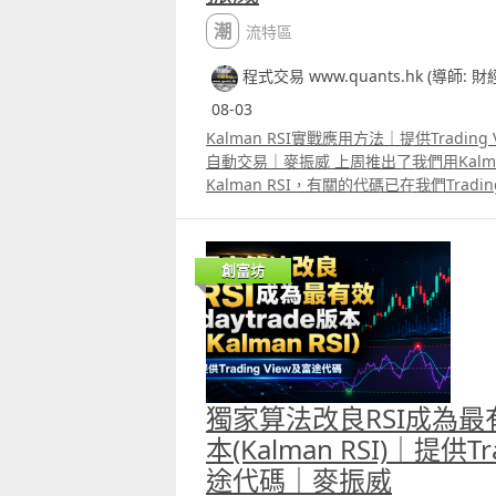
潮流特區
程式交易 www.quants.hk (導師: 
08-03
Kalman RSI實戰應用方法｜提供Trading 
自動交易｜麥振威 上周推出了我們用Kalmam 
Kalman RSI，有關的代碼已在我們Tradi
這個指標可以有很多不同的用法，而且效果
確。片中也講解了將Kalman RSI應用在
數期貨ES及其他正股的方法，日後也會有
創富坊
外，我們已推出另一個指標名為Stable Momen
會員可選擇使用，將這個指標配合Kalman
況中的假訊號。
獨家算法改良RSI成為最有效
本(Kalman RSI)｜提供Tr
途代碼｜麥振威