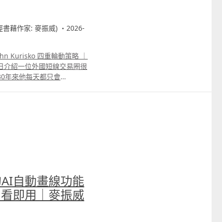
只會作出較小調整。 因此，
線一樣，每次按照相同權重處理價
調整新數據的影響力。 我們
財經書藉作家: 麥振威) ・2026-
用Kalman價格取代原本
I便會比普通的RSI更有效判斷市況
強，相反，若跌至50以下代表
n Kurisko 四重輪動策略 ｜
SI仍會在50附近反覆上
日介紹一位外國短線交易圈很
的RSI升至70以上代表升勢
過去30年來他每天都只會
，但很多時候普通的RSI升
tation Scalping
使用者誤判走勢即將逆轉，但
他強調自己每晚就只會等這個策
30便會維持較長時間，讓使用者知
美金。 我們用Trading
n RSI與普通RSI升至70或
ktest結果雖與他本人所指的
ilter的核心原理就是「預測、
，確實勝率可以超過九成。
SI更準確。
商的AI自動畫線功能
即看即用｜麥振威