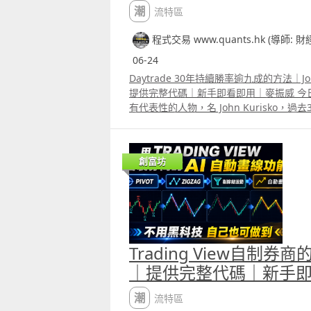
訊，Kalman Gain便會降低，估計價格
潮流特區
Kalman Filter不是像固定週期平均
格，而是會根據估計誤差與噪音設定，動態
程式交易 www.quants.hk (導師: 
將它簡化並融入技術指標中，最直接的方法是
06-24
公式中的close。例如這個Kalman RS
變化。普通的RSI升至50以上代表趨勢轉
Daytrade 30年持續勝率逾九成的方法｜Joh
趨勢轉弱，但很多時候在一個明顯趨勢中，R
提供完整代碼｜新手即看即用｜麥振威 今
落，這讓使用者更難判斷趨勢。 此外，普通
有代表性的人物，名 John Kurisko，
十分之強，若跌至30以下代表跌勢十分之強
Daytrade，所用他自創的四重輪動策略Quad Ro
至70或跌至30後又會很快逆轉，這會讓
Strategy 多年來勝率持續超過九成。 
Kalman RSI 只要真正升至70或跌至
略的入市訊號出現，每日平均能獲利約1000蚊
創富坊
道目前處於強勁的升浪或跌浪中。而且Kalma
View根據他公開的部份將策略寫出來，bac
跌至30的時間往往會不同，因為Kalman F
有分別。但再用我們的AI agent 優化
比較、修正」，這令Kalman RSI比普通R
Trading View自制券
｜提供完整代碼｜新手
潮流特區