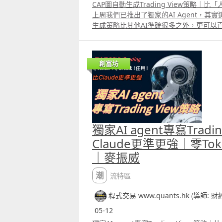
CAP圖自動生成Trading View策略
上周我們已推出了獨家的AI Agent，其實這
生成策略比其他AI準確很多之外，更可以直
易員在每天進行交易時都有很多idea，
入及賣出位置，給我們的AI Agent就能生成T
今天會送出100個免費使用30日名額，使
創富坊
要like這段片後再留言，並透過Whatsapp
們你的電郵，就能免費使用這個AI Agent
獨家AI agent專寫Tradi
Claude更準更強｜零Toke
｜麥振威
潮流特區
程式交易 www.quants.hk (導師: 
05-12