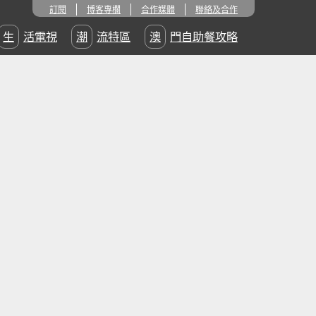
訂閱
博客專欄
合作媒體
聯絡及合作
生活電視
潮流特區
澳門自助餐攻略