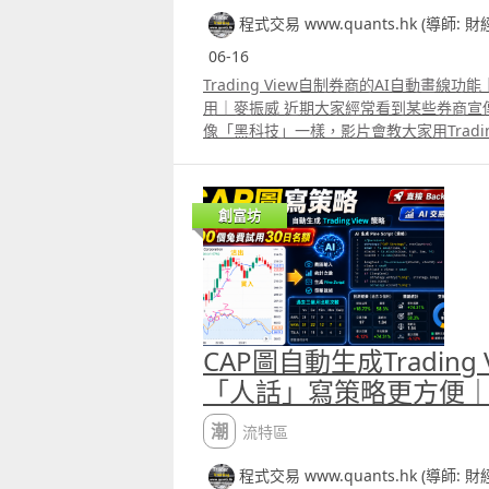
程式交易 www.quants.hk (導師: 
06-16
Trading View自制券商的AI自動畫
用｜麥振威 近期大家經常看到某些券商宣傳
像「黑科技」一樣，影片會教大家用Tradin
來。其實AI自動畫線，底層原理並不複雜，直接用
script便能完成。 完整代碼已放在留言區，大
View的pine editor便能使用，若配合real
創富坊
自動畫線的功能，而且可以自行加其他的
CAP圖自動生成Trading
「人話」寫策略更方便
潮流特區
程式交易 www.quants.hk (導師: 