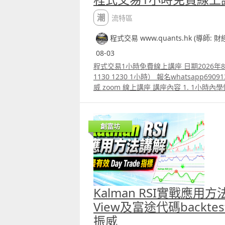
潮流特區
程式交易 www.quants.hk (導師: 
08-03
程式交易1小時免費線上講座 日期2026年8
1130 1230 1小時） 報名whatsapp69091306 主講 財經書籍作家麥振
威 zoom 線上講座 講座內容 1. 1小時內學懂
略backtest 2. Trading View 連接富途
Trading View策略的AI agent應用 4.
理 5.如何快速將pine script寫的交易策略
創富坊
學懂用python寫運用排盤市場深度數據的交易
路分析原理講解 報名whatspp 69091306
paul.mark881@gmail.com
Kalman RSI實戰應用方
View及富途代碼backt
振威