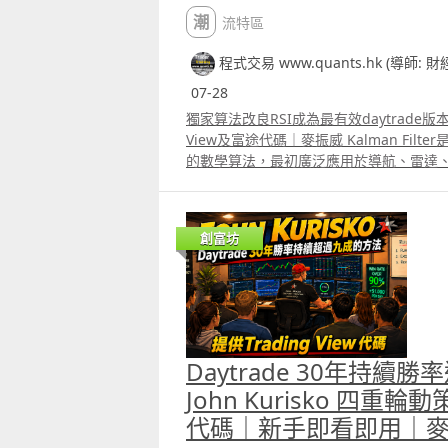
潮流特區
程式交易 www.quants.hk (導師: 
07-28
獨家算法改良RSI成為最有效daytrade版本Ka
View及富途代碼｜麥振威 Kalman Fil
的數學算法，最初廣泛應用於導航、雷達
亦被引入金融市場，用來減少價格數據中的
言，最大的問題往往不是完全找不到趨勢
短期波動，例如突然出現的大單、買賣差
創富坊
升急跌，以及市場在極短時間內大幅變動。
改變，但普通技術指標會把所有價格變化
假突破、過早平倉或訊號反覆。Kalman F
價格與隱藏的趨勢價格之間作出動態估計
向的價格軌跡。 Kalman Filter的核
正」。算法首先根據上一個估計價格，預
Daytrade 30年持續
測值與最新市場價格比較，計算兩者之間
可信程度，決定應該接受多少最新價格變
John Kurisko 四重
Kalman Gain。若算法認為市場觀察值相對
代碼｜新手即看即用｜
高，估計價格會更快跟隨最新價格；若算