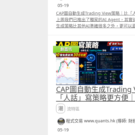
05-19
CAP圖自動生成Trading View策略
上周我們已推出了獨家的AI Agent，其實這
生成策略比其他AI準確很多之外，更可以直
易員在每天進行交易時都有很多idea，
入及賣出位置，給我們的AI Agent就能生成T
今天會送出100個免費使用30日名額，使
創富坊
要like這段片後再留言，並透過Whatsapp
們你的電郵，就能免費使用這個AI Agent
CAP圖自動生成Trading
「人話」寫策略更方便
潮流特區
程式交易 www.quants.hk (導師: 
05-19