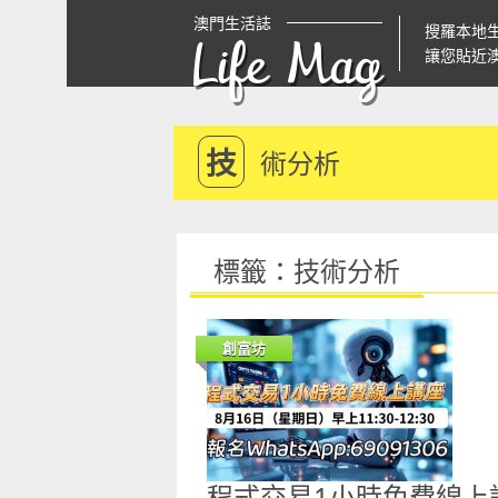
澳門生活誌
搜羅本地
Life Mag
讓您貼近
技
術分析
標籤：技術分析
創富坊
程式交易1小時免費線上