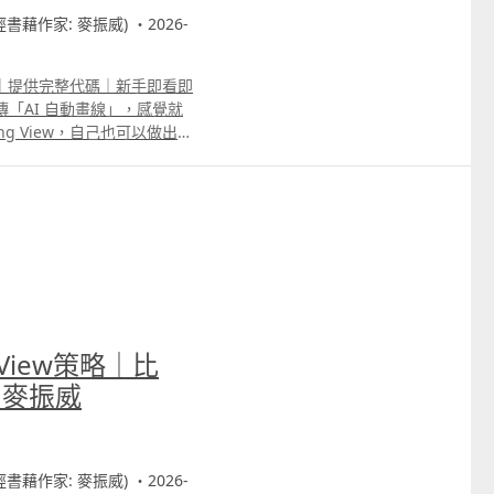
財經書藉作家: 麥振威) ・2026-
線功能｜提供完整代碼｜新手即看即
「AI 自動畫線」，感覺就
g View，自己也可以做出
Trading View的pine
家可直接copy到Trading
 time data，就能做到券商AI
條件來更改畫線準則。
 View策略｜比
｜麥振威
財經書藉作家: 麥振威) ・2026-