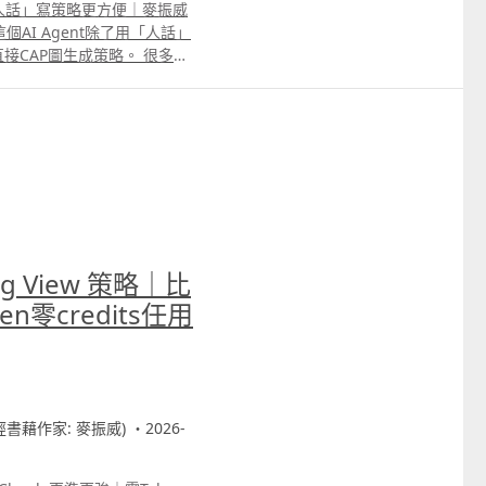
｜比「人話」寫策略更方便｜麥振威
個AI Agent除了用「人話」
接CAP圖生成策略。 很多交
直接用手機或電腦截圖，標記買
rading View策略代碼。
用期限會到6月16日。大家只
 69091306或在留言中通知我
。
ng View 策略｜比
n零credits任用
財經書藉作家: 麥振威) ・2026-