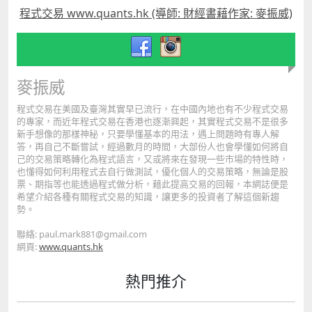
程式交易 www.quants.hk (導師: 財經書藉作家: 麥振威)
麥振威
程式交易在美國及臺灣其實早已流行，在中國內地也有不少程式交易
的專家，而近年程式交易在香港也逐漸興起，其實程式交易不是很多
新手想像的那樣神秘，只要學懂基本的用法，遇上問題時有專人解
答，再自己不斷嘗試，經過數月的時間，大部份人也會學懂如何將自
己的交易策略轉化為程式語言，又或將來在發現一些市場的特性時，
也懂得如何利用程式去自行做測試，優化個人的交易策略，無論是股
票、期指等也能透過程式做分析，藉此提高交易的回報，本網誌便是
希望介紹各種有關程式交易的知識，讓更多的投資者了解這個新趨
勢。
聯絡: paul.mark881@gmail.com
網頁:
www.quants.hk
熱門推介