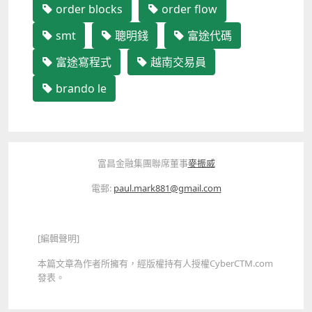
order blocks
order flow
smt
聰明錢
富途代碼
富途寫程式
越南交易員
brando le
富昌金融集團聯席董事
麥振威
電郵:
paul.mark881@gmail.com
[編輯聲明]
本篇文章為作者所擁有，經版權持有人授權CyberCTM.com
發表。