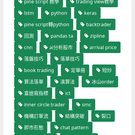
pine script 教學
trading view教學
lstm
python
keras
pine script轉python
backtrader
回測
pandas ta
zipline
cnn
ai分析股市
arrival price
落盤技巧
落單技巧
book trading
定單冊
短炒
算法落單
演算法
冰山order
富途寫指標
ict
inner circle trader
smc
機構訂單流
結構突破
裂口
即市形態
chat pattern