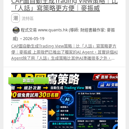
CAP圖自動生成Trading View策略｜比
「人話」寫策略更方便｜麥振威
潮流特區
程式交易 www.quants.hk (導師: 財經書藉作家: 麥振
威) ・2026-05-19
CAP圖自動生成Trading View策略｜比「人話」寫策略更方
便｜麥振威 上周我們已推出了獨家的AI Agent，其實這個AI
Agent除了用「人話」生成策略比其他AI準確很多之外，更
可以直接CAP圖生成策略。 很多交易員在每天進行交易時都
有很多idea，直接用手機或電腦截圖，標記買入及賣出位
置，給我們的AI Agent就能生成Trading View策略代碼。
創富坊
今天會送出100個免費使用30日名額，使用期限會到6月16
日。大家只要like這段片後再留言，並透過Whatsapp
69091306或在留言中通知我們你的電郵，就能免費使用這
個AI Agent。