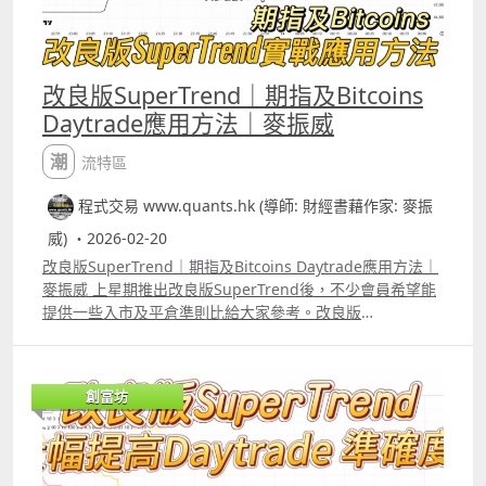
訴你「這段時間這個因子沒用」，Elastic Regression不是
將計算變得更複雜，而是自動懂得在開市中判斷何時將計算
簡化。
改良版SuperTrend｜期指及Bitcoins
Daytrade應用方法｜麥振威
潮流特區
程式交易 www.quants.hk (導師: 財經書藉作家: 麥振
威) ・2026-02-20
改良版SuperTrend｜期指及Bitcoins Daytrade應用方法｜
麥振威 上星期推出改良版SuperTrend後，不少會員希望能
提供一些入市及平倉準則比給大家參考。改良版
SuperTrend特點是加了「淺藍色」部份，這部份係代表市
場沒有趨勢，加了這部份，指標的作用便會更大。 以影片中
介紹的應用方法，上周daytrade 1張期指的回報大約是150
創富坊
點。 另改良版SuperTrend除了可daytrade期指外，
daytrade 比特幣也同樣適合。 但筆者強調這些應用方法只
是給大家參考，今次推出一個indicator而非像過去一樣推出
完整strategy就是希望大家可以嘗試不同的應用方法，就像