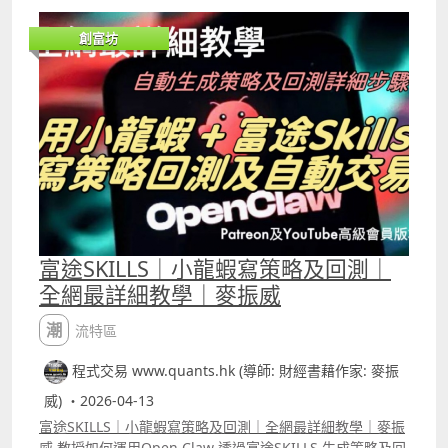
考，然後才用「人話」下指令，龍蝦能成功修改的機會就會
提高。 ICT是近年最熱門的交易策略，片中將ICT策略的原理
創富坊
轉化做用5分鐘圖daytrade的版本，並分別將策略交易「單
一股票」及同時觀察3隻股票的訊號，兩者的回報可以看到
相差很大。這種單策略交易多隻股份的倉位模式也可以先教
龍蝦，然後再套用在其他的策略之上。 YouTube留言區中有
交易「單一股票」的ICT策略完整富途Open API寫的代碼，
以及在Cursor做backtest時需要的「指令」。
富途SKILLS｜小龍蝦寫策略及回測｜
全網最詳細教學｜麥振威
潮流特區
程式交易 www.quants.hk (導師: 財經書藉作家: 麥振
威) ・2026-04-13
富途SKILLS｜小龍蝦寫策略及回測｜全網最詳細教學｜麥振
威 教授如何運用Open Claw 透過富途SKILLS 生成策略及回