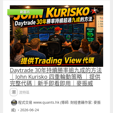
減少價格數據中的隨機雜訊。 對交易指標而言，最大的問題
往往不是完全找不到趨勢，而是每一根K線都包含大量短期
創富坊
波動，例如突然出現的大單、買賣差價變化、消息引起的一
分鐘急升急跌，以及市場在極短時間內大幅變動。 這些變化
未必代表真正趨勢改變，但普通技術指標會把所有價格變化
同樣納入計算，因而容易產生假突破、過早平倉或訊號反
覆。Kalman Filter的作用，就是在真實市場價格與隱藏的趨
勢價格之間作出動態估計，嘗試找出較接近市場實際方向的
價格軌跡。 Kalman Filter的核心原理可理解為「預測、比
較、修正」。算法首先根據上一個估計價格，預測目前的合
理價格；然後把預測值與最新市場價格比較，計算兩者之間
的誤差；最後根據市場數據的可信程度，決定應該接受多少
最新價格變化。這個調整比例稱為Kalman Gain。若算法認
Daytrade 30年持續勝率逾九成的方法
為市場觀察值相對可靠，Kalman Gain便會較高，估計價格
｜John Kurisko 四重輪動策略 ｜提供
會更快跟隨最新價格；若算法認為目前價格包含較多雜訊，
完整代碼｜新手即看即用｜麥振威
Kalman Gain便會降低，估計價格只會作出較小調整。 因
此，Kalman Filter不是像固定週期平均線一樣，每次按照相
潮流特區
同權重處理價格，而是會根據估計誤差與噪音設定，動態調
整新數據的影響力。 我們將它簡化並融入技術指標中，最直
程式交易 www.quants.hk (導師: 財經書藉作家: 麥振
接的方法是用Kalman價格取代原本公式中的close。例如這
個Kalman RSI便會比普通的RSI更有效判斷市況變化。普通
威) ・2026-06-24