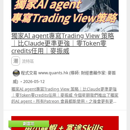
獨家AI agent專寫Trading View 策略
｜比Claude更準更強｜零Token零
credits任用｜麥振威
潮流特區
程式交易 www.quants.hk (導師: 財經書藉作家: 麥振
威) ・2026-05-12
獨家AI agent專寫Trading View 策略｜比Claude更準更強
｜零Token零credits任用｜麥振威 今個星期我們推出了獨家
的AI agent，所有Patreon 會員都能使用，之後會更有更多
片給大家看到，這個AI agent用「人話」寫Trading View的
pine script 比Claude及普通ChatGPT等通用模型更準更
強。 其實大家現時用的是通用模型，所以很多機構如律師
創富坊
行、醫療機構等會再用自己大量的資料庫去再訓練模型。