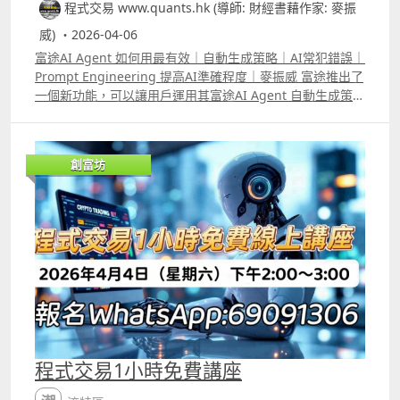
程式交易 www.quants.hk (導師: 財經書藉作家: 麥振
威) ・2026-04-06
富途AI Agent 如何用最有效｜自動生成策略｜AI常犯錯誤｜
Prompt Engineering 提高AI準確程度｜麥振威 富途推出了
一個新功能，可以讓用戶運用其富途AI Agent 自動生成策
略，然後直接在富途的平台做backtest 及autotrade。在去
年已推出的量化交易平台中，就直接可以看到有「富途牛牛
AI」，用自然語言即是人話就可以叫它生成策略，生成後的
創富坊
策略像過去大家用「卡片」的方式一樣顯示出來，每張卡片
可以自行再改coding。 AI生成的策略向來會有Pseudocode
偽代碼，意思是看起來像程式，但其實不能直接運行的東
西。若果你用Prompt Engineering的方法下指令，可以令
模型生成的策略準確度提高，但若懂富途量化交易平台的
python語法就能自行檢查AI生成的各種錯誤，之後我們會陸
續再有片教大家速成學懂富途的python語法。 YouTube留
言區中已有在片中提及更有效向AI下指令的標準範例。
程式交易1小時免費講座