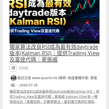
Momentum Tracker，Patreon會員可選擇使用，將這個指
標配合Kalman RSI能更有效剔除窄幅波動市況中的假訊
號。
獨家算法改良RSI成為最有效daytrade
版本(Kalman RSI)｜提供Trading View
及富途代碼｜麥振威
潮流特區
程式交易 www.quants.hk (導師: 財經書藉作家: 麥振
威) ・2026-07-28
獨家算法改良RSI成為最有效daytrade版本Kalman RSI｜提
供Trading View及富途代碼｜麥振威 Kalman Filter是一種
用來估計「真實狀態」的數學算法，最初廣泛應用於導航、
雷達、航空及工程控制系統，後來亦被引入金融市場，用來