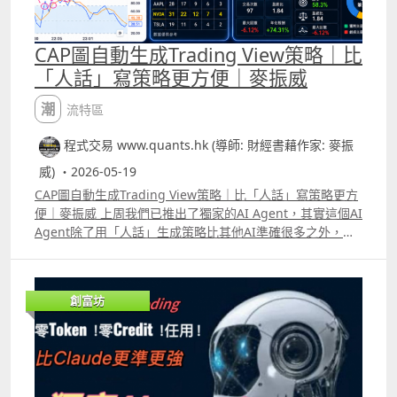
CAP圖自動生成Trading View策略｜比
「人話」寫策略更方便｜麥振威
潮流特區
程式交易 www.quants.hk (導師: 財經書藉作家: 麥振
威) ・2026-05-19
CAP圖自動生成Trading View策略｜比「人話」寫策略更方
便｜麥振威 上周我們已推出了獨家的AI Agent，其實這個AI
Agent除了用「人話」生成策略比其他AI準確很多之外，更
可以直接CAP圖生成策略。 很多交易員在每天進行交易時都
有很多idea，直接用手機或電腦截圖，標記買入及賣出位
置，給我們的AI Agent就能生成Trading View策略代碼。
創富坊
今天會送出100個免費使用30日名額，使用期限會到6月16
日。大家只要like這段片後再留言，並透過Whatsapp
69091306或在留言中通知我們你的電郵，就能免費使用這
個AI Agent。