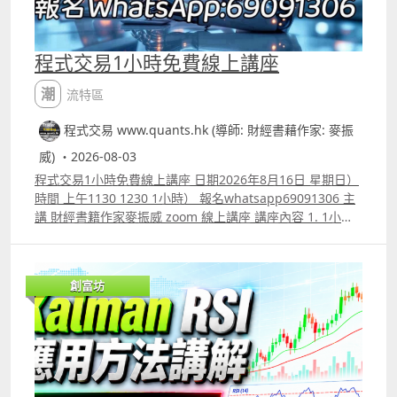
程式交易1小時免費線上講座
潮流特區
程式交易 www.quants.hk (導師: 財經書藉作家: 麥振
威) ・2026-08-03
程式交易1小時免費線上講座 日期2026年8月16日 星期日）
時間 上午1130 1230 1小時） 報名whatsapp69091306 主
講 財經書籍作家麥振威 zoom 線上講座 講座內容 1. 1小時
內學懂用Trading View 寫交易策略backtest 2. Trading
View 連接富途autotrade示範 3. 介紹自家專寫Trading
View策略的AI agent應用 4. ICT策略改良版勝率達80.8%的
創富坊
原理 5.如何快速將pine script寫的交易策略轉為python版
本 6.如何快速學懂用python寫運用排盤市場深度數據的交
易策略autotrade 7.期指盤路分析原理講解 報名whatspp
69091306 或電郵paul.mark881@gmail.com