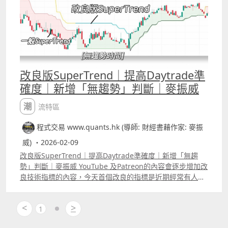
大家bollingerrsquo;s band 、MACD等，每個人的應用方
法也可能會有不同。
改良版SuperTrend｜提高Daytrade準
確度｜新增「無趨勢」判斷｜麥振威
潮流特區
程式交易 www.quants.hk (導師: 財經書藉作家: 麥振
威) ・2026-02-09
改良版SuperTrend｜提高Daytrade準確度｜新增「無趨
勢」判斷｜麥振威 YouTube 及Patreon的內容會逐步增加改
良技術指標的內容，今天首個改良的指標是近期經常有人問
及的SuperTrend，所謂改良技術指標不可能只是將參數稍
為改變，例如RSI5改做RSI7、MACD12,26,9改做
<
>
MACD5,35,7等等，這種模式的改良根本效果不大，因為開
1
市後市場波幅在改變，而所用的參數仍然不變，那根本沒有