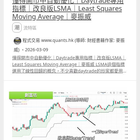
懂得開市中自動優化｜Daytrade專用
指標｜改良版LSMA｜Least Squares
Moving Average｜麥振威
潮流特區
程式交易 www.quants.hk (導師: 財經書藉作家: 麥振
威) ・2026-03-09
懂得開市中自動優化｜Daytrade專用指標｜改良版LSMA｜
Least Squares Moving Average｜麥振威 LSMA這個指標
運用了線性回歸的概念，不少喜歡daytrade的炒家都愛用這
個指標，而且網上也有大量改良版，不過大部份都只是把
LSMA 原本「單因子」的計算方法，改為「多重因子」的計
法。 原本的LSMA，線性回歸的計算部份只用了「時間」與
創富坊
「股價變化」，而多重因子則可能加上成交量，開市裂口幅
度、ATR、RSI變化等等，但加上更多的因子反而會令預測結
果更差，因為有些因子對股價的影響實際上是重複了，這令
某個類型的因子權重會過大。 而且市場很可能有時候受波幅
影響較大，有時候又可能受成交量影響較大，不同的時間，
最主要會影響股價的因素有可能是不同的。 我們用Elastic
Net Regression來改良這個指標，簡單來說，模型會懂得告