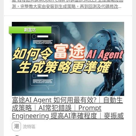
測，完整教大家由安裝到生成策略，再到回測及代碼修改。
此外，片中比較了Trading View、富途量化交易平台的
python語法，以及富途Open API語法的不同。若大家希望
運用龍蝦生成策略及回測，便必需懂得它的優點及缺點，以
創富坊
及懂得識別AI生成策略時的錯誤。
富途AI Agent 如何用最有效?｜自動生
成策略｜AI常犯錯誤｜Prompt
Engineering 提高AI準確程度｜麥振威
潮流特區