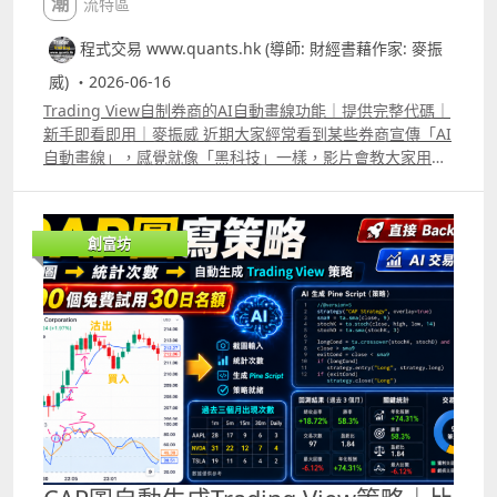
潮流特區
程式交易 www.quants.hk (導師: 財經書藉作家: 麥振
威) ・2026-06-16
Trading View自制券商的AI自動畫線功能｜提供完整代碼｜
新手即看即用｜麥振威 近期大家經常看到某些券商宣傳「AI
自動畫線」，感覺就像「黑科技」一樣，影片會教大家用
Trading View，自己也可以做出來。其實AI自動畫線，底層
原理並不複雜，直接用Trading View的pine script便能完
成。 完整代碼已放在留言區，大家可直接copy到Trading
創富坊
View的pine editor便能使用，若配合real time data，就能
做到券商AI 自動畫線的功能，而且可以自行加其他的條件來
更改畫線準則。