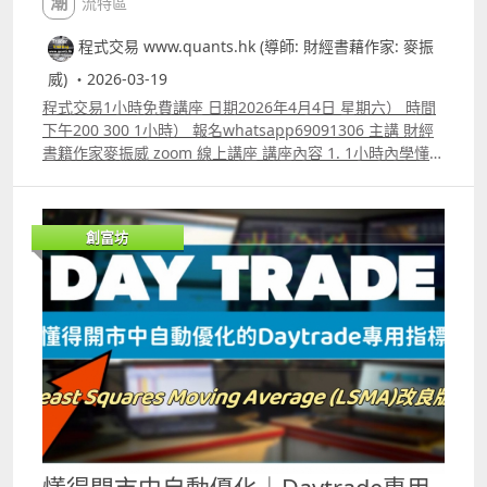
潮流特區
程式交易 www.quants.hk (導師: 財經書藉作家: 麥振
威) ・2026-03-19
程式交易1小時免費講座 日期2026年4月4日 星期六） 時間
下午200 300 1小時） 報名whatsapp69091306 主講 財經
書籍作家麥振威 zoom 線上講座 講座內容 1. 1小時內學懂用
Trading View 寫交易策略backtest 2. Trading View 連接富
途autotrade示範 3. ICT策略改良版勝率達80.8%的原理 4.
如何快速將pine script寫的交易策略轉為python版本 5.如
創富坊
何快速學懂用python寫運用排盤市場深度數據的交易策略
autotrade 6.期指盤路分析原理講解 報名whatspp
69091306 或電郵paul.mark881@gmail.com