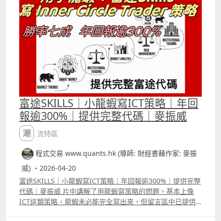
Claude及其他LLM寫coding能力很強的，但不會特別專長
某一類語法，我們是用了很大量的資料給它再訓練，才能讓
它寫Trading View 的pine script時更加更加準確。 一般通
用模型寫簡單的策略很少錯的，但寫較為複雜的策略就會有
很多error，或者新手難以發現的邏輯錯誤，有些新手以為
backtest 時看到沒有語法error便有問題，但其實整段代碼
寫出來的結果已經與原本所想的完全不同。 有些情況以為沒
有入市訊號，其實就像片中的例子一樣，Claude在寫
coding時犯了很多錯誤，才會令本來有很多入市訊號的策略
變成「零」入市機會。 目前推出的是1.0版本，月底會再推
富途SKILLS｜小龍蝦寫ICT策略｜年回
出1.5版本，大家用這個AI agent自組指標及優化策略，而
報逾300%｜提供完整代碼｜麥振威
且還有一個很實用的功能會下周公佈。 而6月底我們會推出
2.0版本，屆時這個AI agent可以讓大家用「人話」寫富途
潮流特區
三套語法，包括富途寫指標的麥語言、富途量化交易平台的
python語法，及富途Open API語法，而且可以要求AI
程式交易 www.quants.hk (導師: 財經書藉作家: 麥振
agent將寫好的Trading View策略或富途代碼隨時互換。
威) ・2026-04-20
富途SKILLS｜小龍蝦寫ICT策略｜年回報逾300%｜提供完整
代碼｜麥振威 片中講解了用龍蝦寫策略的問題，基本上像
ICT這類策略，龍蝦未必能完全寫出來，但留言區中已提供
了相關的代碼，若想再進行改良，直接先把代碼給龍蝦參