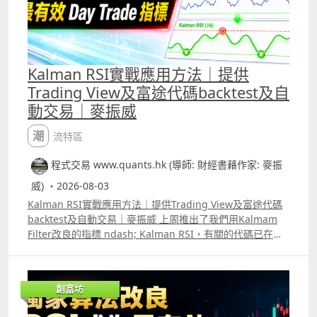
Kalman RSI實戰應用方法｜提供
Trading View及富途代碼backtest及自
動交易｜麥振威
潮流特區
程式交易 www.quants.hk (導師: 財經書藉作家: 麥振
威) ・2026-08-03
Kalman RSI實戰應用方法｜提供Trading View及富途代碼
backtest及自動交易｜麥振威 上周推出了我們用Kalmam
Filter改良的指標 ndash; Kalman RSI，有關的代碼已在我
們Trading View的社群中發佈。 其實這個指標可以有很多
不同的用法，而且效果會比傳統的RSI更好更準確。片中也
講解了將Kalman RSI應用在1分鐘圖中交易小型標普500指
創富坊
數期貨ES及其他正股的方法，日後也會有更多的片講解其他
用法。 另外，我們已推出另一個指標名為Stable