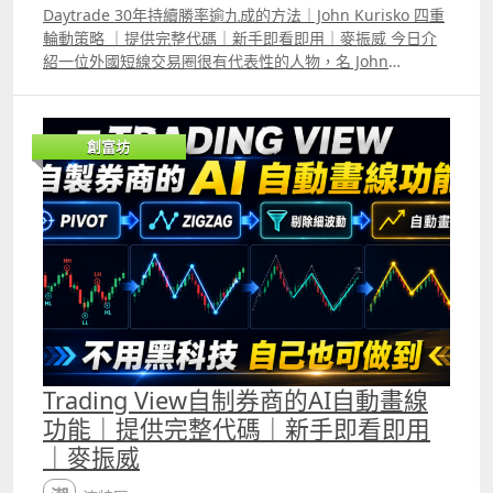
的RSI升至50以上代表趨勢轉強，相反，若跌至50以下代表
Daytrade 30年持續勝率逾九成的方法｜John Kurisko 四重
趨勢轉弱，但很多時候在一個明顯趨勢中，RSI仍會在50附
輪動策略 ｜提供完整代碼｜新手即看即用｜麥振威 今日介
近反覆上落，這讓使用者更難判斷趨勢。 此外，普通的RSI
紹一位外國短線交易圈很有代表性的人物，名 John
升至70以上代表升勢十分之強，若跌至30以下代表跌勢十分
Kurisko，過去30年來他每天都只會Daytrade，所用他自創
之強，但很多時候普通的RSI升至70或跌至30後又會很快逆
的四重輪動策略Quad Rotation Scalping Strategy 多年來
轉，這會讓使用者誤判走勢即將逆轉，但Kalman RSI 只要
勝率持續超過九成。 他強調自己每晚就只會等這個策略的入
真正升至70或跌至30便會維持較長時間，讓使用者知道目前
創富坊
市訊號出現，每日平均能獲利約1000蚊美金。 我們用
處於強勁的升浪或跌浪中。而且Kalman RSI與普通RSI升至
Trading View根據他公開的部份將策略寫出來，backtest結
70或跌至30的時間往往會不同，因為Kalman Filter的核心
果雖與他本人所指的有分別。但再用我們的AI agent 優化，
原理就是「預測、比較、修正」，這令Kalman RSI比普通
確實勝率可以超過九成。
RSI更準確。
Trading View自制券商的AI自動畫線
功能｜提供完整代碼｜新手即看即用
｜麥振威