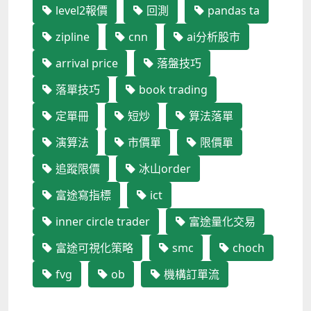
level2報價
回測
pandas ta
zipline
cnn
ai分析股市
arrival price
落盤技巧
落單技巧
book trading
定單冊
短炒
算法落單
演算法
市價單
限價單
追蹤限價
冰山order
富途寫指標
ict
inner circle trader
富途量化交易
富途可視化策略
smc
choch
fvg
ob
機構訂單流