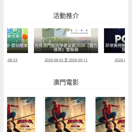
活動推介
活動-嬰幼繪本
方舟澳門藝術學會呈獻2026《藝力
菲律賓亮點文
轉
匯聚》雙聯展
覽會
2026-08-23
2026-08-02 至 2026-09-12
2026-07-2
澳門電影