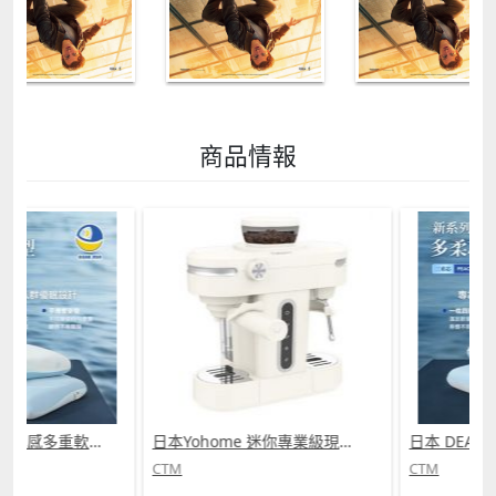
商品情報
日本 DEAR.MIN 雲感多重軟芯柔托緩壓Peace柔眠枕 (需訂貨)
日本Yohome 迷你專業級現磨鮮萃奶泡3合1半自動家庭意式咖啡機 (需訂貨)
CTM
CTM