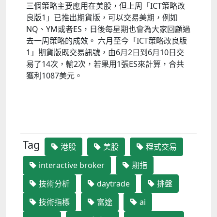
三個策略主要應用在美股，但上周「ICT策略改
良版1」已推出期貨版，可以交易美期，例如
NQ、YM或者ES，日後每星期也會為大家回顧過
去一周策略的成效。 六月至今「ICT策略改良版
1」期貨版既交易訊號，由6月2日到6月10日交
易了14次，輸2次，若果用1張ES來計算，合共
獲利1087美元。
Tag
港股
美股
程式交易
interactive broker
期指
技術分析
daytrade
排盤
技術指標
富途
ai