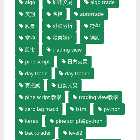
algo
即市交易
algo trade
美期
階梯
autotrade
股票
港股分析
操盤
當沖
股票課程
選股
股市
trading view
pine script
日內交易
day trade
day trader
麥振威
自動交易
pine script 教學
trading view教學
zero lag macd
lstm
python
keras
pine script轉python
backtrader
level2