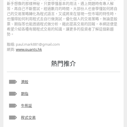
新手想像的那樣神秘，只要學懂基本的用法，遇上問題時有專人解
答，再自己不斷嘗試，經過數月的時間，大部份人也會學懂如何將自
己的交易策略轉化為程式語言，又或將來在發現一些市場的特性時，
也懂得如何利用程式去自行做測試，優化個人的交易策略，無論是股
票、期指等也能透過程式做分析，藉此提高交易的回報，本網誌便是
希望介紹各種有關程式交易的知識，讓更多的投資者了解這個新趨
勢。
聯絡: paul.mark881@gmail.com
網頁:
www.quants.hk
熱門推介
港股
期指
牛熊証
程式交易