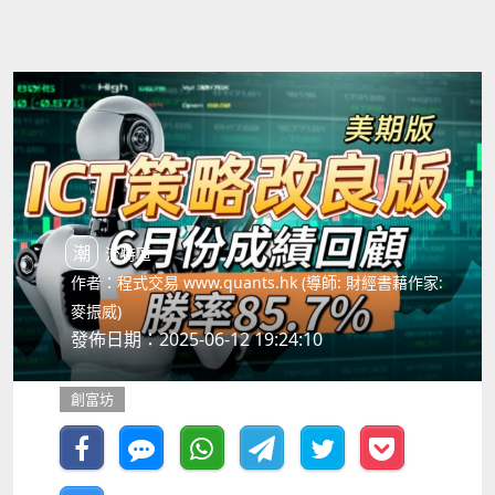
潮流特區
作者：程式交易 www.quants.hk (導師: 財經書藉作家:
麥振威)
發佈日期：2025-06-12 19:24:10
創富坊