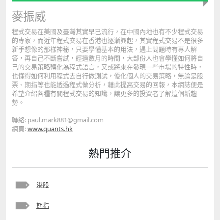
麥振威
程式交易在美國及臺灣其實早已流行，在中國內地也有不少程式交易
的專家，而近年程式交易在香港也逐漸興起，其實程式交易不是很多
新手想像的那樣神秘，只要學懂基本的用法，遇上問題時有專人解
答，再自己不斷嘗試，經過數月的時間，大部份人也會學懂如何將自
己的交易策略轉化為程式語言，又或將來在發現一些市場的特性時，
也懂得如何利用程式去自行做測試，優化個人的交易策略，無論是股
票、期指等也能透過程式做分析，藉此提高交易的回報，本網誌便是
希望介紹各種有關程式交易的知識，讓更多的投資者了解這個新趨
勢。
聯絡: paul.mark881@gmail.com
網頁:
www.quants.hk
熱門推介
港股
期指