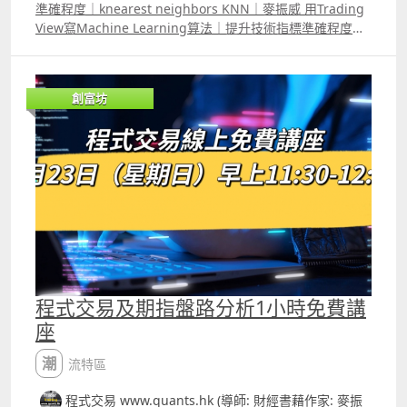
準確程度｜knearest neighbors KNN｜麥振威 用Trading
View寫Machine Learning算法｜提升技術指標準確程度｜
knearest neighbors KNN｜麥振威 周日的講座介紹了KNN
K Nearest NeighborKNN算法，新手可能對它感到陌生，
但其實當大家學習機器學習Machine Learning的知識時，
創富坊
必定會接觸到這套演算法，大部份人會用Python的sklearn
來寫這個演算法，但其實Trading View的pine script也可寫
到。 KNN算法其實對大家研究交易策略時很有幫助，例如
你用任何的技術指標，可能都會遇到一個問題，同一樣的準
則，今日與昨日會有所不同，例如昨日RSI跌至30後就會反
彈，但今日RSI跌至30後會先出現一輪急跌才反彈，如果你
Daytrade就會有好大分別，因為若果你係RSI跌到30就買
入，還上先急跌後反彈，可能你已經止蝕離場，而KNN算法
就能佷大程度協助你解決這類問題。
程式交易及期指盤路分析1小時免費講
座
潮流特區
程式交易 www.quants.hk (導師: 財經書藉作家: 麥振