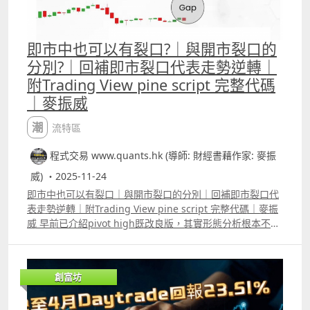
即市中也可以有裂口?｜與開市裂口的
分別?｜回補即市裂口代表走勢逆轉｜
附Trading View pine script 完整代碼
｜麥振威
潮流特區
程式交易 www.quants.hk (導師: 財經書藉作家: 麥振
威) ・2025-11-24
即市中也可以有裂口｜與開市裂口的分別｜回補即市裂口代
表走勢逆轉｜附Trading View pine script 完整代碼｜麥振
威 早前已介紹pivot high既改良版，其實形態分析根本不一
定要跟足傳統用法，如頭肩頂、雙頂、雙底等等，其實已存
在多年，未必適合再用。 裂口走勢也屬形態分析，傳統裂口
的應用是觀察當日開市價與上日收市價的差距，但intraday
創富坊
圖表如5分鐘圖或1分鐘圖，也可以有「即市裂口」，而且只
要回補即市裂口往往代表走勢逆轉。