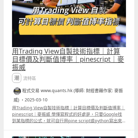
入市訊號的權重。 例如以下四個十分簡單的入市準則
1MACD的快線是否高於慢線 股價是否上升下跌 2Zero lag
MACD的快線是否高於慢線 股價是否上升下跌 3RSI升穿或
跌穿50 股價是否上升下跌 4ATR是否升穿或跌穿其SMA10
股價是否上升下跌 例如MACD的快線升穿慢線，其後股價真
的上升的話，這個訊號的的權重就會增加0.1，若果股價下
跌，這個訊號的權重就減0.1，不斷「動態」咁去計算每個入
市準則既權重，權重越高，之後再有訊號出現時，重要性就
用Trading View自製技術指標｜計算
越高。用這種方法，一樣可以有Random Forest的效果，而
目標價及判斷值博率｜pinescript｜麥
且一些好簡單的入市準則，只要經過這個步驟來組合之後，
振威
效果都可以提升。 重點是用「動態」的方法去計算每個入市
訊號的權重，只要學懂這種方法，過去大家想過很多的交易
潮流特區
策略，都可以嘗試去改良。例如你同時運用了1分鐘圖、5分
鐘圖、15分鐘圖、小時圖的訊號綜合一齊變成一個買入策
程式交易 www.quants.hk (導師: 財經書藉作家: 麥振
略，但有時候1分鐘圖、5分鐘圖的訊號配合，股價便已上
升，但有時候則確實要四個timeframe的訊號也配合才算準
威) ・2025-03-10
確，原因就是市場的波幅會不斷變化，透過「動態」的方式
用Trading View自製技術指標｜計算目標價及判斷值博率｜
去計算毎個timeframe的訊號權重應多大，整個策略的效果
pinescript｜麥振威 學懂寫程式的好處是，只要Google找
就會有很大的不同。
到某指標的公式，就可自行用pine script或python寫出來
使用，甚至可以自行改良。例如影片中介紹的「Reverse
RSI indicator」，是一些patreon會員希望可協助用pine