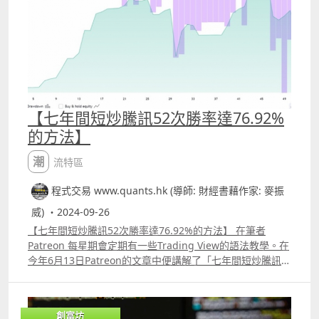
易策略autotrade 6.期指盤路分析原理講解 報名whatspp
69091306 或電郵paul.mark881@gmail.com
【七年間短炒騰訊52次勝率達76.92%
的方法】
潮流特區
程式交易 www.quants.hk (導師: 財經書藉作家: 麥振
威) ・2024-09-26
【七年間短炒騰訊52次勝率達76.92%的方法】 在筆者
Patreon 每星期會定期有一些Trading View的語法教學。在
今年6月13日Patreon的文章中便講解了「七年間短炒騰訊
52次勝率達76.92%」的方法。 若你由2017年1月3日開始買
入騰訊並一直持有到今年6月13日，這7年間回報可達到
114.57%，即使只買入10萬港元，大約能獲利114570港
創富坊