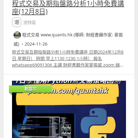
程式交易及期指盤路分析1小時免費講
座(12月8日)
潮流特區
程式交易 www.quants.hk (導師: 財經書藉作家: 麥振
威) ・2024-11-26
程式交易及期指盤路分析1小時免費講座 日期2024年12月8
日 星期日） 時間 早上1130 1230 1小時） 報名
whatsapp69091306 主講 財經書籍作家麥振威 zoom 線上
講座 講座內容 1. 1小時內學懂用Trading View 寫交易策略
backtest 2. Trading View 連接富途autotrade示範 3.
Footprint chart教學及用trading view自制Footprint chart
創富坊
方法 4.如何快速將pine script寫的交易策略轉為python版
本 5.如何快速學懂用python寫運用排盤市場深度數據的交
易策略autotrade 6.期指盤路分析原理講解 報名whatspp
69091306 或電郵paul.mark881@gmail.com