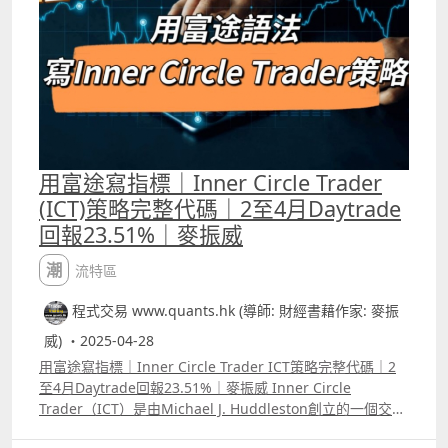
用富途寫指標｜Inner Circle Trader
(ICT)策略完整代碼｜2至4月Daytrade
回報23.51%｜麥振威
潮流特區
程式交易 www.quants.hk (導師: 財經書藉作家: 麥振
威) ・2025-04-28
用富途寫指標｜Inner Circle Trader ICT策略完整代碼｜2
至4月Daytrade回報23.51%｜麥振威 Inner Circle
Trader（ICT）是由Michael J. Huddleston創立的一個交易
教育平臺。在Youtube大家也看到很多有關的視頻，之前有