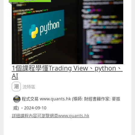
元。但對很多人來說這根本不可能的。例如在2022年也有很
多機構多次增持騰訊，但騰訊股價在低位徘徊不前，到了
2023年初便沽貨離場。 要長期持有一隻股票真的要很有
「耐性」，這點真的並非每個人都做到，巴菲特被視為大
師，最大原因是他真的大部份時間也「坐得穩」。筆者今天
並非要教長期持有股票的好處，既然我們沒有辨法也沒有能
力長期持有一隻股票，透過短炒又能否有較好的回報 文章中
介紹的就是專用作炒騰訊的方法。若運用30分鐘圖表，由
2017年1月3日至今的回報有78.22%，同樣投入10萬港元，
回報約78222.6港元，期間交易了52次，獲利的有40次，勝
率大約76.92%，平均每次交易持倉時間約413支bar。 若用
1個課程學懂Trading View、python、
30分鐘圖，平均持倉時間大約1個月左右，這樣應更合符人
AI
性，因為若要持倉長達七年，連很多專家都做不到，但一般
散戶要持倉1個月較容易處理。pinescript 代碼在patreon
潮流特區
內容可找到 筆者patreon
httpswww.patreon.comquantshk
程式交易 www.quants.hk (導師: 財經書藉作家: 麥振
威) ・2024-09-10
詳細課程內容可瀏覽網頁www.quants.hk