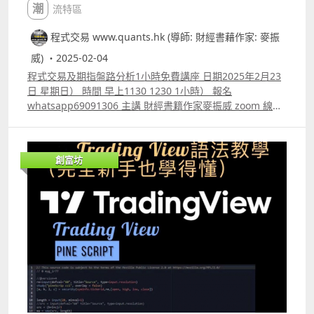
潮流特區
程式交易 www.quants.hk (導師: 財經書藉作家: 麥振
威) ・2025-02-04
程式交易及期指盤路分析1小時免費講座 日期2025年2月23
日 星期日） 時間 早上1130 1230 1小時） 報名
whatsapp69091306 主講 財經書籍作家麥振威 zoom 線上
講座 講座內容 1. 1小時內學懂用Trading View 寫交易策略
backtest 2. Trading View 連接富途autotrade示範 3.
Footprint chart教學及用trading view自制Footprint chart
創富坊
方法 4.如何快速將pine script寫的交易策略轉為python版
本 5.如何快速學懂用python寫運用排盤市場深度數據的交
易策略autotrade 6.期指盤路分析原理講解 報名whatspp
69091306 或電郵paul.mark881@gmail.com