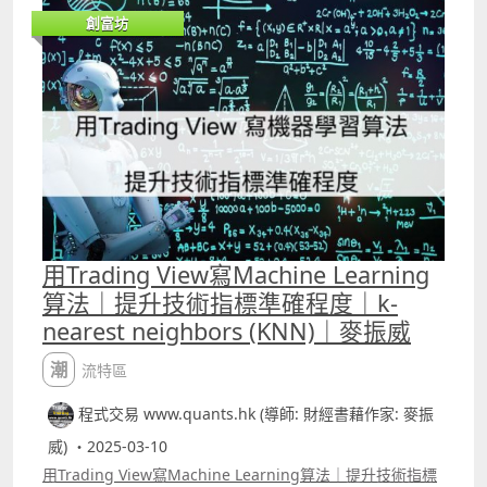
script寫出來的，而個人所寫的代碼也可看到，計算指標的
創富坊
方與坊間的有所分別。 首先指標可以給使用者計算目標價，
例如RSI在50的時候，預早知道知道若RSI升到70，股價會升
至多少。如影片中的兩隻股份，一隻的潛在升幅達一成以
上，另一隻的潛在升幅則只有約2%，前者自然應視作首選。
此外，指標更能進一步協助使用者判斷，當RSI升至所謂的
「超買區」後，究竟股價是否仍有力再上。 指標的代碼在
Youtube的留言區
用Trading View寫Machine Learning
算法｜提升技術指標準確程度｜k-
nearest neighbors (KNN)｜麥振威
潮流特區
程式交易 www.quants.hk (導師: 財經書藉作家: 麥振
威) ・2025-03-10
用Trading View寫Machine Learning算法｜提升技術指標