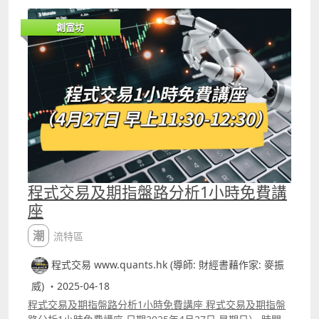
不少投資者會學習這套交易策略來炒幣，其後也越來越多人
嘗試用來Daytrade期指或美股。 由於ICT涉及很多他自創的
創富坊
專有名詞，包括機構訂單流（Institutional Orderflow）、
市場結構（Market Structure）、結構轉變（Change of
Character, CHoCH）、結構突破Break of Structure,
BOS、訂單塊（Order Blocks, OB）及失衡區（Fair Value
Gap, FVG）等，以及如何應用在美股之上，在這段影片中會
有詳細講解。 另外，youtube的留言區會有用富途語法將
ICT策略寫成指標的代碼，大家可直接copy使用。
程式交易及期指盤路分析1小時免費講
座
潮流特區
程式交易 www.quants.hk (導師: 財經書藉作家: 麥振
威) ・2025-04-18
程式交易及期指盤路分析1小時免費講座 程式交易及期指盤