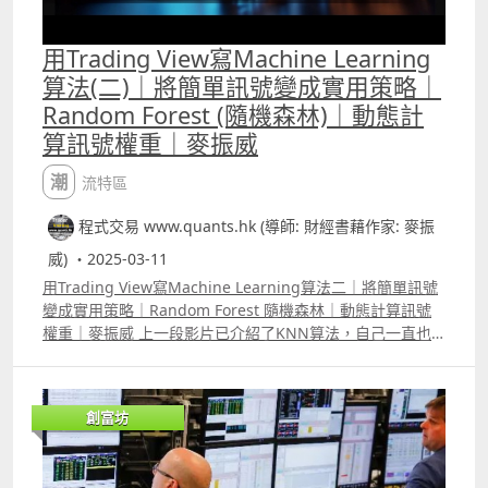
用Trading View寫Machine Learning
算法(二)｜將簡單訊號變成實用策略｜
Random Forest (隨機森林)｜動態計
算訊號權重｜麥振威
潮流特區
程式交易 www.quants.hk (導師: 財經書藉作家: 麥振
威) ・2025-03-11
用Trading View寫Machine Learning算法二｜將簡單訊號
變成實用策略｜Random Forest 隨機森林｜動態計算訊號
權重｜麥振威 上一段影片已介紹了KNN算法，自己一直也
強調有很多的演算法其實也適合用來設計交易策略。要學習
AI、Machine Learning就要明白各種的演算法，這次介紹
的Random Forest也是常用的演算法，若配合「權重投
創富坊
票」，可以寫成很多不同的策略。 雖然大部份人都會運用
Python來寫Random Forest，但我們可用Trading View 的
pine script，配合array的寫法，不斷「動態」去計自每個