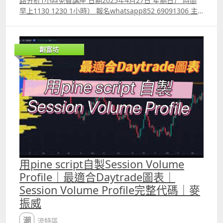
路分析1小時免費講座 日期2025年4月27日 星期日） 時間
早上1130 1230 1小時） 報名whatsapp852 69091306 主
講 財經書籍作家麥振威 zoom 線上講座 講座內容 1. 1小時
內學懂用Trading View 寫交易策略backtest 2. Trading
View 連接富途autotrade示範 3. Footprint chart教學及用
創富坊
trading view自制Footprint chart方法 4.如何快速將pine
script寫的交易策略轉為python版本 5.如何快速學懂用
python寫運用排盤市場深度數據的交易策略autotrade 6.期
指盤路分析原理講解 報名whatspp 69091306 或電郵
paul.mark881@gmail.com
用pine script自製Session Volume
Profile｜最適合Daytrade圖表｜
Session Volume Profile完整代碼｜麥
振威
潮流特區