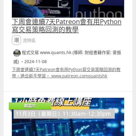
下周會連續7天Patreon會有用Python
寫交易策略回測的教學
潮流特區
程式交易 www.quants.hk (導師: 財經書藉作家: 麥振
威) ・2024-11-08
下周會連續7天Patreon會有用Python寫交易策略回測的教
學，適合新手學習。 www.patreon.comquantshk
創富坊