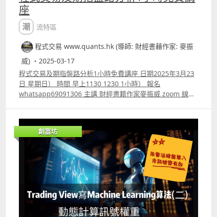
座
潮流特區
程式交易 www.quants.hk (導師: 財經書藉作家: 麥振
威) ・2025-03-17
程式交易及期指盤路分析1小時免費講座 日期2025年3月23
日 星期日） 時間 早上1130 1230 1小時） 報名
whatsapp69091306 主講 財經書籍作家麥振威 zoom 線上
講座 講座內容 1. 1小時內學懂用Trading View 寫交易策略
backtest 2. Trading View 連接富途autotrade示範 3.
Footprint chart教學及用trading view自制Footprint chart
創富坊
方法 4.如何快速將pine script寫的交易策略轉為python版
本 5.如何快速學懂用python寫運用排盤市場深度數據的交
易策略autotrade 6.期指盤路分析原理講解 報名whatspp
69091306 或電郵paul.mark881@gmail.com