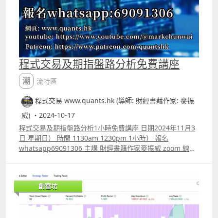
程式交易及期指盤路分析免費講座
潮流特區
程式交易 www.quants.hk (導師: 財經書藉作家: 麥振
威) ・2024-10-17
程式交易及期指盤路分析1小時免費講座 日期2024年11月3
日 星期日） 時間 1130am 1230pm 1小時） 報名
whatsapp69091306 主講 財經書籍作家麥振威 zoom 線上
講座 httpsyoutu.betu2zTJHnV7Asi=LnKNAO3A8LMlnTYv
講座內容 1. 1小時內學懂用Trading View 寫交易策略
backtest 2. Trading View 連接富途autotrade示範 3.
創富坊
Footprint chart教學及用trading view自制Footprint chart
方法 4.如何快速將pine script寫的交易策略轉為python版
本 5.如何快速學懂用python寫運用排盤市場深度數據的交