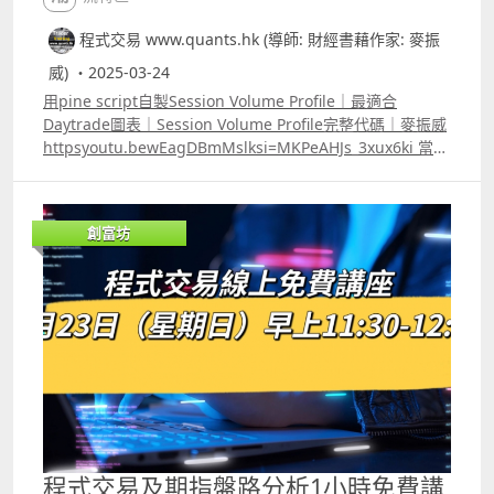
程式交易 www.quants.hk (導師: 財經書藉作家: 麥振
威) ・2025-03-24
用pine script自製Session Volume Profile｜最適合
Daytrade圖表｜Session Volume Profile完整代碼｜麥振威
httpsyoutu.bewEagDBmMslksi=MKPeAHJs_3xux6ki 當大
家在Trading View使用Session Volume Profile時都會發現
一個問題，Trading View並不會像其他技術指標一樣，提供
Session Volume Profile的代碼給用戶。若要用Session
創富坊
Volume Profile來寫交易策略backtest或autotrade就要自
行用pine script來寫。 在Youtube的留言區會有一個簡單的
版本給大家參考，若大家在學習pine script會很有幫助，可
以嘗試用Session Volume Profile 的POC及高低等，再配合
其他不同的指標來寫交易策略做backtest或autotrade。 另
外，影片中有Session Volume Profile的應用教學，運用
Session Volume Profile來捕捉一些「平倉盤」的出現能提
高短炒或Daytrade時的勝算。
程式交易及期指盤路分析1小時免費講