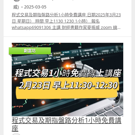
威) ・2025-03-05
程式交易及期指盤路分析1小時免費講座 日期2025年3月23
日 星期日） 時間 早上1130 1230 1小時） 報名
whatsapp69091306 主講 財經書籍作家麥振威 zoom 線上
講座 講座內容 1. 1小時內學懂用Trading View 寫交易策略
backtest 2. Trading View 連接富途autotrade示範 3.
Footprint chart教學及用trading view自制Footprint chart
創富坊
方法 4.如何快速將pine script寫的交易策略轉為python版
本 5.如何快速學懂用python寫運用排盤市場深度數據的交
易策略autotrade 6.期指盤路分析原理講解 報名whatspp
69091306 或電郵paul.mark881@gmail.com
程式交易及期指盤路分析1小時免費講
座