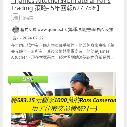
【James Altucher的Unilateral Pairs
Trading 策略- 5年回報627.75%】
潮流特區
程式交易 www.quants.hk (導師: 財經書藉作家: 麥振
威) ・2024-07-22
在金融市場中有一個人物頗具爭議性，他曾經身家由逾千萬
美元跌至一無所有，其後又輾轉變得富有。他便是James
Altucher，現在大家基本上經常看到他演講的內容都是與個
人成長及心靈有關。 James Altucher試過銀行戶口只剩下
143美元，但其後又把身家翻至1500萬美元，要說心靈的故
事他自然有很多東西可以發表。但他除了創業做生意外，由
創富坊
於曾在多家對沖基金工作，所以一直都有投資股票及加密貨
幣。 對他有興趣的讀者也可以留意他的blog
httpsjamesaltucher.comblog 圖一 他blog內的內容有些其
實也有參考價值，例如他寫過一篇題目為《THE PERFECT
INVESTMENT STRATEGY》的文章，他會說自己本質上是一
個非常簡單的人，並不真的喜歡投資，只喜歡學習，喜歡遊
戲，喜歡看電視，寫作，做播客等等，還有非常喜歡睡覺。
他認為完美的交易策略就是在生活中找到最具潛力的領域，