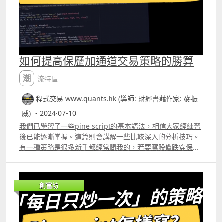
Cameron曾經透過Daytrade將約400萬翻至1000萬。而且
的人是在估計差價會擴大還是縮小，所以也會要去估，而非
他出售的一套交易系統，大約有超過2萬人各用了數千美元
完全沒有任何預測就能賺錢。 但Pair Trade的問題是，炒家
購買，不過後來就被聯邦貿易委員會指他的公司通過虛假和
同時運用兩個「工具」來做交易，在真實交易時當兩個工具
不切實際的承諾銷售系統，而購買的客戶大多數也沒有任何
的價格也變得不尋常之時，炒家就不只面臨一個資產的風
投資上的回報。 筆者沒有買過他的系統，也絕不建議大家去
險，要處理的事情就會更多，而且也存在兩個資產同時虧損
買，他的影片提及很多的交易技巧其實也只是「老生常
如何提高保歷加通道交易策略的勝算
的可能性。圖三 不過，運用Pair Trade的人都是十分擅長去
談」，首先他認為Daytrade是最有利可圖的交易類型，因為
估計兩個工具之間的差價，有些人擅長預測股價，有些人則
即市開倉及平倉就避免了持倉過夜出現重大虧損的機會。但
潮流特區
會認為預測兩個工具的差價變動會較容易。不過，差價的波
他強調Daytrade也必需有良好的風險管理，你要賺得更多，
動會較股價為少，而且若市場越來越多的人在做Pair
自然就需要冒更大的風險，所以在有限風險下不可能期望市
程式交易 www.quants.hk (導師: 財經書藉作家: 麥振
Trade，差價會變得更少，因此炒家若要追求更高的回報，
場會每天給你很驚人的回報，甚至有很多日子根本是沒有回
威) ・2024-07-10
就需要利用槓桿，但風險也會因而提升。 所以James
報的。 另外他強調，若要做Daytrade，本金至少要有
Altucher認為，其實可以進行單邊對沖交易，那就是雖然觀
我們已學習了一些pine script的基本語法，相信大家經練習
25000美元，大約是195000港元。因為市場是一個很「嚴
察兩個資產的價格差距來做交易，但最終只會買入或沽空其
後已能逐漸掌握。這篇則會講解一些比較深入的分析技巧。
格」的領域，而且Daytrade不可能每天都賺錢，若本金根本
中一個資產，他認為這樣做其實更好，因為其中一個資產的
有一種策略是很多新手都經常問我的，若要寫股價跌穿保歷
不足，可能很也便會輸光離場。 雖然他主力是做「low float
價格變得很不合理時，炒家會預測價格會回歸正常值，假設
加通道底部便買入，升穿保歷加通道頂部便造淡，應該怎樣
stock」，不過他提出的交易策略也有一些是值得參考的，有
兩個資產中更為波動的一個資產偏高時便直接沽空，偏低時
用pine script 寫出來 以下的入市準則是，收市價低於保歷
些準則也適合應用在一些熱門股之上。 1交易中的357規則
便直接買入，根本不用兩個資產同時交易，最終也是能達到
加通道底部便買入，然後待收市價跌穿保歷加通道中軸便平
先要計算價格持續上漲或下跌的天數、若用小時圖則看有多
創富坊
預測價差收窄的結果，但進行單邊對沖交易就更加有靈活
倉，相反，收市價高於保歷加通道頂部則造淡，然後待收市
少個小時，若用5分鐘圖則看有多少個5分鐘，然後大家會發
性，而且風險相對較低。 但「Unilateral Pairs Trading」
價升穿保歷加通道中軸平倉。 @version=5 strategyquot;
現，在第三、第五或第七根陰陽燭上，都會是相反方向出現
不只適合交易正股，若用以交易流動性更大的ETF如QQQ及
升穿bollinger's band錯誤用法quot;, overlay=true,
的時間。 筆者就覺得若應用在Daytrade上，例如觀察5分鐘
SPY等，James Altucher認為效果會更佳。筆者則把相關策
margin_long=100, margin_short=100
圖表，連續3根陰陽燭的價格都在下跌是經常出現的情況，