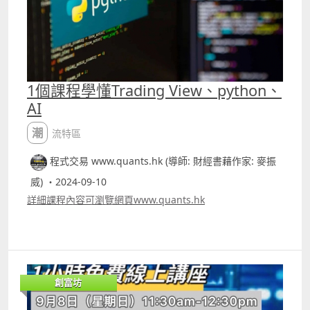
並非要教長期持有股票的好處，既然我們沒有辨法也沒有能
力長期持有一隻股票，透過短炒又能否有較好的回報 文章中
介紹的就是專用作炒騰訊的方法。若運用30分鐘圖表，由
2017年1月3日至今的回報有78.22%，同樣投入10萬港元，
回報約78222.6港元，期間交易了52次，獲利的有40次，勝
率大約76.92%，平均每次交易持倉時間約413支bar。 若用
1個課程學懂Trading View、python、
30分鐘圖，平均持倉時間大約1個月左右，這樣應更合符人
AI
性，因為若要持倉長達七年，連很多專家都做不到，但一般
散戶要持倉1個月較容易處理。pinescript 代碼在patreon
潮流特區
內容可找到 筆者patreon
httpswww.patreon.comquantshk
程式交易 www.quants.hk (導師: 財經書藉作家: 麥振
威) ・2024-09-10
詳細課程內容可瀏覽網頁www.quants.hk
創富坊