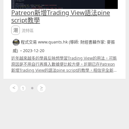
由零以下升至零以上就買入，Delta由零以上跌至零以下就
及一些比較高階的短炒及Daytrade 策略，包括分析恒指重
造淡。 這樣整個簡單的策略便寫完，但若你想在圖表上畫上
磅股走勢短炒期指的方法、長短倉短炒策略 同時買入騰訊沽
Patreon新增Trading View語法pine
一些線標示買入及賣出的訊號。那便加上plot
空阿里巴巴等，這些策略只要ChatGPT及Multicharts同時
script教學
hellip;hellip;hellip;hellip;hellip;hellip;hellip;hellip; Plot
配合使用，要寫出來及再修改也並不困難。 另外一些較少見
的最基本用法是 內加上 要畫那一個數值, 名稱, 顏色, 線的寬
的技術指標如適合Daytrade或短炒的Detrended Price
潮流特區
度, 線的形狀。 以上的策略就是要畫strategy.equity代表資
Oscillator、Chande Kroll Stop、Super Trend、klinger
金的變化，然後給予名稱時要用title= ldquo; ldquo; ，之後
Oscillator等，又或用以判斷單邊市及上落市的Choppiness
程式交易 www.quants.hk (導師: 財經書藉作家: 麥振
是顏色，寫法是color=color.什麼顏色，例如
Index，在交易時也有一定的參考價值，本書除了介紹這些
color=color.blue，之後是線的寬度及形狀。
威) ・2023-12-20
指標的特別用法外，也會講解如何透過ChatGPT協助編寫這
plot.style_area代表將線條繪製成區域圖形，這個功能在
些指標，並同時在Multicharts上直接運用。
近年越來越多的學員反映想學習Trading View的用法，可能
version 4或以上版本才有的。 另大家要留意在pine script
原因是不用自行再導入數據便比較方便。近期已在Patreon
中加上 大多是註解，加了後即使你寫一些中文也不會有影響
新增Trading View的語法pine script的教學，相信完全新手
的，不會令策略有變化。原創者在寫plot 時加了 代表這句只
也會學得懂。課程也新增了將Trading View連接富途或
是給大家參考，若把 冊除才會有plot的功能出現。 即使大家
Interactive Broker交易港股、美股、期指或美期的方法，
是Trading View的全新手也會覺得十分簡單吧 筆者會定期
<
>
希望對大家有幫助。 httpswww.patreon.comquantshk
1
將一些在社群中看到的例子解釋給大家看，透過這個過程去
學習，即使是全新手應也不會覺得太困難。 我們網頁
www.quants.hk Youtube
httpswww.youtube.com@markchunwai Facebook專頁
httpswww.facebook.comquantshk Patreon
httpswww.patreon.comquantshk