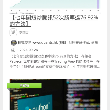
【七年間短炒騰訊52次勝率達76.92%
的方法】
潮流特區
程式交易 www.quants.hk (導師: 財經書藉作家: 麥振
威) ・2024-09-26
【七年間短炒騰訊52次勝率達76.92%的方法】 在筆者
Patreon 每星期會定期有一些Trading View的語法教學。在
今年6月13日Patreon的文章中便講解了「七年間短炒騰訊
52次勝率達76.92%」的方法。 若你由2017年1月3日開始買
入騰訊並一直持有到今年6月13日，這7年間回報可達到
114.57%，即使只買入10萬港元，大約能獲利114570港
創富坊
元。但對很多人來說這根本不可能的。例如在2022年也有很
多機構多次增持騰訊，但騰訊股價在低位徘徊不前，到了
2023年初便沽貨離場。 要長期持有一隻股票真的要很有
「耐性」，這點真的並非每個人都做到，巴菲特被視為大
師，最大原因是他真的大部份時間也「坐得穩」。筆者今天