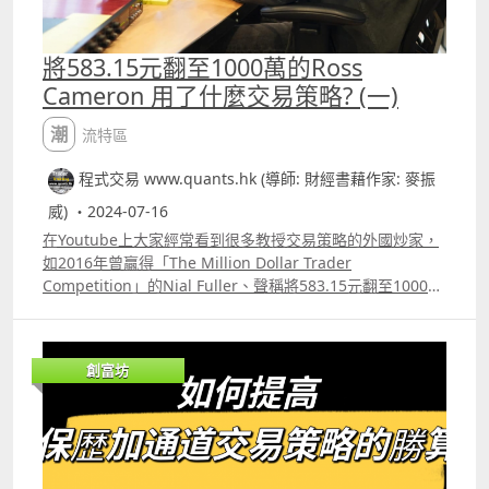
然後買入這個行業中全部的股票。 例如你在1970年到1990
年間看好電腦行業，然後你投資每一家即將要上市的公司，
假設你買入了合共100家電腦公司股份，每家用1,000美元去
將583.15元翻至1000萬的Ross
買，那你總共投資了10萬美元。但這100家公司中有98家公
Cameron 用了什麼交易策略? (一)
司最後都破產，不過這並不重要，因為存活下來的2家公司
能把你的資產翻至350萬美元。若超過兩家公司能存活，你
潮流特區
能賺取的利潤會更多。 除了blog外，他還寫過兩本書，分別
是《Trade Like a Hedge Fund》及《Choose
程式交易 www.quants.hk (導師: 財經書藉作家: 麥振
Yourself》。圖二 《Trade Like a Hedge Fund》這本書在
威) ・2024-07-16
2004年已出版，筆者就頗為喜歡，若中文版的名稱應該較多
人聽過，中文譯名為《20招成功交易策略》，書中他提及的
在Youtube上大家經常看到很多教授交易策略的外國炒家，
分析方法其實很值得參考。首先他認為交易策略應該簡單的
如2016年曾贏得「The Million Dollar Trader
策略才是交易中最穩鍵的。但所謂簡單的策略，又不是像
Competition」的Nial Fuller、聲稱將583.15元翻至1000萬
Larry Connors那種初級班的策略。 可以說James Altucher
的Ross Cameron，還有TradingMarkets.com創辦人Larry
的策略是由複雜的策略進行簡化，目的就是提高真實交易時
Connors等。 之前已介紹過Larry Connors的R3 Trading
的執行加，這與那些RSI2超賣再超賣的策略並不相同。
Strategy，今天想跟大家討論有關Ross Cameron的事跡及
創富坊
James Altucher在《Trade Like a Hedge Fund》中曾經提
他的交易策略。 Ross Cameron的影片相信很多讀者都在
及一套名為「Unilateral Pairs Trading」的策略便很值得參
Youtube看過，看他的樣子就看不出已經58歲，若稱它為
考，筆者研究Pair Trade的方法已經很久，而James
Daytrade大師應該大家也很同意，他的Youtube名稱就稱為
Altucher也在書中道出了Pair Trade的關鍵，他認為Pair
「DaytradeWarrior」，中文就是「日內交易戰士」。
Trade雖然對市場的方向是中立的，意思是你沒有估市況升
httpswww.youtube.com@DaytradeWarrior Ross
跌，但實際上對兩個產品的差價是有偏見的，做Pair Trade