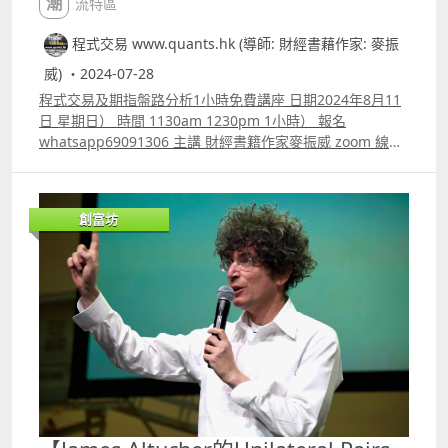
潮流特區
程式交易 www.quants.hk (導師: 財經書藉作家: 麥振
威) ・2024-07-28
程式交易及期指盤路分析1小時免費講座 日期2024年8月11
日 星期日） 時間 1130am 1230pm 1小時） 報名
whatsapp69091306 主講 財經書籍作家麥振威 zoom 線上
講座 講座內容 ［新增footprint chart教學及用trading
view自制footprint chart方法］ 1. Trading View基本用法
及用Pine Script 寫交易策略方法 2. Trading View 連接富途
創富坊
autotrade示範 3. 將統計學概念與技術指標結合的原理 4.
自製Predicted_price MACD 交易訊號比傳統MACD更準確
而且解決滯後問題。影片中分別有Daytrade SQQQ及
AppleUSAAPL的例子 5. 期指盤路分析原理講解 報名
whatspp 69091306 或電郵paul.mark881@gmail.com