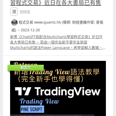
習程式交易》近日在各大書局已有售
的supertrend的底部，若符合條件就是true，否則就再看看
就代表A跌穿B。 然後我們再看以下幾句 if
上一支陰陽燭的收市價是否低於上一支陰陽燭的supertrend
ta.crossoverdelta, 0 strategy.entryquot;MacdLEquot;,
潮流特區
的底部，若符合條件，也是true，但兩個條件也不符合就是
strategy.long, comment=quot;MacdLEquot; if
false。 我們網頁 www.quants.hk Youtube
ta.crossunderdelta, 0 strategy.entryquot;MacdSEquot;,
程式交易 www.quants.hk (導師: 財經書藉作家: 麥振
httpswww.youtube.com@markchunwai Facebook專頁
strategy.short, comment=quot;MacdSEquot;
httpswww.facebook.comquantshk Patreon
威) ・2023-12-20
plotstrategy.equity, title=quot;equityquot;,
httpswww.patreon.comquantshk
color=color.red, linewidth=2, style=plot.style_areabr 在
新書《ChatGPT如配合Multicharts學習程式交易》近日在
Trading View中寫交易策略，請記得是必需要有
各大書局已有售。 若由一個完全新手要完全熟習
strategy.entry ，這代表要告訴Trading View要入市的時
Multicharts的語法Power Language，再學習輸入數據、
刻。而 內要寫的就一般有三個部份，第一個部份是名稱，要
做回測及連接Auto Trade等步驟可能真的需要一定時間。
寫成quot;MacdLEquot;，這個名稱很重要，若你的策略有
不過，自ChatGPT出現後，讀者們已可以直接用中文或英文
分注平倉，要讓Trading View知道你要將那一個已入市的倉
將交易策略寫出來，再運用ChatGPT直接編寫出答案，無論
創富坊
位平倉，寫平倉時要列明這個名稱的。 寫了名稱後就是要告
是簡單的技術指標運用，又或陰陽燭策略，甚至較複習的套
訴Trading View你是造好還是造淡，造好的寫法是
利策略，ChatGPT都能運用Multicharts的語法直接編寫答
strategy.long，造淡的寫法是strategy.short，其實有了名
案出來。 雖然ChatGPT的答案未必全部正確，但學員只要明
稱及已表明是造好還是造淡後已足夠，但有些用家想在圖表
白Multicharts語法的使用原理便能懂得直接修改，這種學
上標示一些註解，那就用comment=，以上的策略就是想在
習方式比過往需要背誦大量Multicharts語法例子的方法更
圖表上看到MacdLE及MacdSE，他才會加上comment。 而
為有效。 而且若大家要寫大量的交易策略做回測也更為方
最基本寫策略就是 if
便，因為所有策略不用自己由頭寫起，ChatGPT寫出大部份
hellip;hellip;hellip;hellip;hellip;hellip;. 然後
內容後再修改便可以，最終能節省不少時間。 本書的例子中
strategy.entry hellip;hellip;hellip; 以上的策略就是Delta
除了常見的技術指標使用，也有自行組合的陰陽燭形態，以