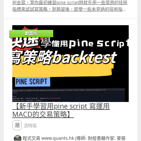
份，包括「要取那一個symbol的資料」、「要什麼時間間
何去寫，當你最初練習pine script時就先用一些常用的技術
因為當日出現裂口高開，因而升穿了保歷加通道頂部，其後
initial_capital =1000,default_qty_type =
隔」、「要取那一個數據」。 「要取那一個symbol的資
指標來試試寫策略，到熟習後，即使一些未見過的技術指
股價重返保歷加通道之內便入市造淡，不過最後卻出現虧
strategy.percent_of_equity,default_qty_value = 100
料」的部份若填上syminfo.tickerid就是要取目前你在
標，只要你在google找到指標的公式，也能自行寫出來。
損。 那若我們剔除因裂口高開而出現的入市造淡訊號又會怎
SN=input12 LP=input26 M=input9
Trading View畫面上顯示的數據，例如你圖表上是在看
例如，MACD是內置的指標，第一步是記得trading view的
樣 但這種修改方法又很可能把原本能獲利的訊號也剔除的，
ema1=ta.emaclose,SN ema2=ta.emaema1,SN
AppleUSAAPL，若填上syminfo.tickerid就會最
內置指標是要加上「ta.」的，寫法如下
結果是交易表現可能更差。 筆者就建議可以試試與平均線配
ema3=ta.emaclose,LP ema4=ta.emaema3,LP
創富坊
AppleUSAAPL的數據。 但大家可能會覺得奇怪，為什麼要
macdLine,signalLine,_=ta.macdclose,12,26,9 再要把
合作修改，例如運用「Hull Moving Average，HMA」，這
ZerolagMACDLine=2ema1ema22ema3ema4
多填一次，本身不就是想要Apple不同時間間隔的數據嗎 因
MACD的快線在圖表上顯示，就用plot這個功能，寫法如下
是一種了特別重視最近價格變動的加權移動平均線，有點像
ema5=ta.emaZerolagMACDLine,M
為request.security除了可以拿取不同時間間隔圖表的數據
plotmacdLine,title=quot;MACDLINEquot;,color=color.re
「Weighted Moving Average，WMA」，但HMA的滯後
ema6=ta.emaema5,M ZerolagSignalLine=2ema5ema6
外，也可以拿取不同symbol的數據，例如你想看蔚來
d,linewidth=1 不過，有些指標可能並非內置的，又或即使
情況會較WMA少。 我們試試加上一些新的條件，買入時必
Histogram=ZerolagMACDLineZerolagSignalLine var
USNIO的走勢來炒TeslaUSTSLA，你在這個部份便不能再寫
是內置，但你習慣了自行寫出來，假設大家不懂得什麼是
需HMA比上一支陰陽燭的HMA為高，造淡時則必需HMA比
bool traded =false
上syminfo.tickerid，你要在主圖上開啟Tesla的圖表，然後
bollingerrsquo;s band，然後在網上找到它的公式就是通
上一支陰陽燭的HMA為低。 以下便是修改後的版本，在主
closeCond=ta.risingZerolagMACDLine,3
在request.security的 填上蔚來的symbol，那就可以寫到
道的頂部是20日平均線加上兩個標準差，而底部是20日平均
圖上的紅線便是HMA。 @version=5 strategyquot;升穿
noposition=strategy.position_size==0
看蔚來的數據炒Tesla的策略。 而「要什麼時間間隔」就很
線減去兩個準差，那我們就可以自己寫出來。 例如平均線是
bollinger's band 改良版quot;, overlay=true,
buyCond=ta.crossoverZerolagMACDLine,ZerolagSignal
簡單是要取什麼時間間隔的數據，若只寫數字就是代表多少
SMA，要寫出來就要加上「ta.」，先想一個名稱給你每個要
margin_long=100, margin_short=100
Line if buyCond and not traded and noposition
分鐘，例如quot;5quot;就代表5分鐘，quot;60quot;就代表
計算的答案，什麼名稱都可以，但名稱不可以用數字開頭。
sma20=ta.smaclose,20 mult=ta.stdevclose,20
strategy.entryquot;BUYquot;,strategy.long traded=true
60分鐘，quot;Dquot;則代表日線圖的數據，quot;Wquot;
例如你想叫平均線的名稱做SMA20，就用以下的寫法
upper=sma202mult lower=sma202mult
【新手學習用pine script 寫運用
if closeCond and not noposition
則代表周線圖的數據。 例如你本身的策略是運用1分鐘圖表
sma20=ta.smaclose,20 然後又給標準差一個名稱，假設你
noposition=strategy.position_size==0 var bool traded
strategy.closequot;BUYquot; if
MACD的交易策略】
的，就在主圖表上開啟1分鐘圖，然後加上這句
叫它為ST，那寫法如下 st=ta.stdevclose,20 然後再分別給
=false hmaValue=ta.hmaclose,10
ta.changetimequot;Dquot;=0 traded=false
dailyhigh=request.securitysyminfo.tickerid,quot;Dquot
多通道的頂部及底部名稱，假設叫做upper及lower upper
buyCond=ta.crossoverclose,lower and closelt;sma20
plotZerolagMACDLine,title=quot;MACDLinequot;,color=
潮流特區
;,high1 就可以拿到上一個交易日裏日線圖的最高價，
= sma20 2st lower = sma20 ndash; 2st 寫法就是這樣簡
shortCond=ta.crossunderclose,upper and
color.yellow ,linewidth=2
dailyhigh是自已給的名稱，方便大家在計算時再使用。例
單，然後upper及lower就可以用作其他計算的部份，例如
closegt;sma20 buycloseCond=ta.crossoverclose,sma20
程式交易 www.quants.hk (導師: 財經書藉作家: 麥振
plotZerolagSignalLine,title=quot;SignalLinequot;,color=
如你再寫dailyhighgt; dailyhigh1就代表你的策略中要求上