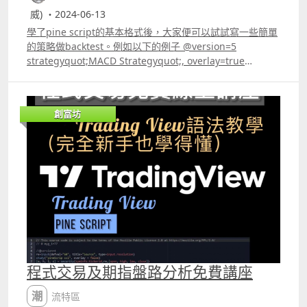
你的入市策略是最高價升穿bollingerrsquo;s band 達5%，
shortcloseCond=ta.crossunderclose,sma20
color.green,linewidth=2 plotHistogram,
一個交易日的最高價比再上一日的最高價更高。 留意，本身
威) ・2024-06-13
那寫法如下 先給你的入市條件一個名稱，假設名為
buyCond2=hmaValuegt;hmaValue1
color=color.black,
daiyhigh這個數據要自行設定是要取「上一個交易日」的最
buyCondition，也給upper高5%的情況一個名稱，假設是
學了pine script的基本格式後，大家便可以試試寫一些簡單
shortCond2=hmaValuelt;hmaValue1 if buyCond and
style=plot.style_histogram,linewidth=2 留意克體的部份
高價，若在這個名稱再加上1，便是由上一個交易日開始再
upperhigh uppperhigh=upper1.05
的策略做backtest。例如以下的例子 @version=5
noposition and not traded and buyCond2
就是加上後令策略變成「每天只交易一次」。 先設定
倒數一個交易日。 最後是request.security的 內「要取那一
buyCondition=ta.crossoverhigh,upperhigh 此外，其他
strategyquot;MACD Strategyquot;, overlay=true
strategy.entryquot;BUYquot;,strategy.long traded=true
traded為false，然後當買入後便設定為true，由於入市條
個數據」的部份，這部份不一定只能使用最高價、最低價、
我們常見的技術指標如RSI, ATR等也是內置的，寫法同樣是
fastLength = input12 slowlength = input26
if buycloseCond and not noposition
件加上了not traded，代表要traded 必需為false時才會入
開市價、收市價等的數據的，也可以是不同指標的數據，甚
先給它們一個名稱，例如你想叫它們做rs及atrValue，寫法
MACDLength = input9 MACD = ta.emaclose, fastLength
strategy.closequot;BUYquot; if shortCond and
市，這樣交易一次後就不會再交易，最後加上
至是你自行經過計算的答案。 假設你在主圖表上開啟一個1
如下 rs=ta.rsiclose,14 atrValue=atr14 其他有些主要常用
ta.emaclose, slowlength aMACD = ta.emaMACD,
noposition and not traded and shortCond2
ta.changetimequot;Dquot;=0，代表要轉為第二個交易
分鐘圖表，你的策略也包括了MACD的運用，先用
創富坊
的技術指標也要自行計算的，如Stochastic，寫法如下
MACDLength delta = MACD aMACD if
strategy.entryquot;SHORTquot;,strategy.short
日，traded才會再轉變為false，然後第二日當
macdLine,signalLine,_=ta.macdclose,12,26,9 定義了
@version=5 indicatorquot;stochasticquot;
ta.crossoverdelta, 0 strategy.entryquot;MacdLEquot;,
traded=true if shortcloseCond and not noposition
ZerolagMACD的快線升穿慢線時就會符合入市條件。 策略
MACD的快線及慢線為macdLine及signalLine。
stcLength=input14 periodK=input3 periodD=input3
strategy.long, comment=quot;MacdLEquot; if
strategy.closequot;SHORTquot; if
的backtest report 同一樣的交易策略，只是將其改變為
signal5min=request.securitysyminfo.tickerid,quot;5qu
fastSTC=ta.stochclose,high,low,stcLength
ta.crossunderdelta, 0 strategy.entryquot;MacdSEquot;,
ta.changetimequot;Dquot;=0 traded=false
「每天只交易一次」，可以看到結果也是虧損，不過，虧損
ot;,signalLine
slowK=ta.smafastSTC,periodK
strategy.short, comment=quot;MacdSEquot;
plothmaValue,title=quot;HMAquot;,color=color.red,line
幅度卻由37.45%大幅下降至10.75%。另外要留意，筆者寫
macdhourly=request.securitysyminfo.tickerid,quot;60q
slowD=ta.smaslowK,periodD
plotstrategy.equity, title=quot;equityquot;,
width=1 結果可以看到訊號大幅減少，但勝率再提升至
這兩個策略是沒有計算「佣金」及「滑價」的，而第一個策
uot;,macdLine 然後我們把5分鐘MACD慢線的數據及小時
plotslowK,title=quot;slowKquot;,color=color.red,linewid
color=color.red, linewidth=2, style=plot.style_areabr 15
75%，但看最大獲利的最大虧損的比例達到31，這類策略即
略在一年裏交易了1023次，但加上「每天只交易一次」這個
圖MACD快線的數據命名為signal5min及macdhourly，然
th=1
大部份的策略都涉及使用技術指標，那就要每個指標的參數
使遇上最壞的情況也是虧損有限。但問題就是交易次數真的
條件後，一年裏只交易了258次，交易成本會相差很遠，不
後用上request.security，在 內分別填上signalLine及
plotslowD,title=quot;slowDquot;,color=color.blue,linewi
都設定一個變數，例如macd的參數是12, 26,9，那三個數字
真的太小的，一年只有8次入市機會，雖然獲利的次數有6
過勝率就未見有大幅改善，獲利的次數只有132次，勝率只
macdLine便可以。 再加上plot便可以把5分鐘MACD慢線的
dth=1 我們再試試寫Rate of change這個指標，先在網上找
都要設定為變數，這樣做是為了日後使用可以隨時更改。 在
次，但交易次數太小也會令最終的回報有限。 但大家可以想
輕微由50.24%提高至51.16%。 交易策略當然不可能這樣簡
數據畫出來，然後加一個1分的MACD便能將兩者作比較。
到它的公式如下 然後大家可自行先用Trading View 先試試
Trading View中寫很多的指標都是以ta. 為開始的，例如你
想，若你把「10個」本來只有六成中的交易策略，修改至七
單，但只要將以上兩個策略作比較便可看到，每天只交易一
程式交易及期指盤路分析免費講座
25 另外，筆者發現很多新手都比較抗拒使用plot這個功能，
寫出來才看答案，若沒有寫錯，那寫指標這部份的學習便沒
要寫普通的平均線就是ta.sma ，若要寫EMA 指數平滑移動
成中以上，而且Maximum Drawdown不大，盈虧比更大幅
次的Daytrade策略確實能提高成效。 網頁 www.quants.hk
大家都會只集中去留意backtest的結果，而且有了backtest
有問題了。 Rate of change寫法答案 length = input.int9
平均線就要寫ta.ema 而 內需要有兩個數值，第一個是用什
提升至3比1，那麼你獲利的機會根本便很大。 然後我們這
潮流特區
Youtube httpswww.youtube.com@markchunwai
的結果後圖表上根本便有入市訊號的位置，那大家自然會
source = inputclose roc_smooth = input5 roc =
麼來計算，例如你想用收市價、最高價、最低價，還是成交