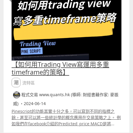
在一年裏交易了259次，獲利的有151次，勝率大約是
要找出具備「動能」的股票，要透過Daytrade實現利潤，
我，但筆者自己研究過很多的Daytrade策略也都是每天只交
58.3%。 若要修改這類運用保歷加通道頂部及底部的策略，
Ross Cameron認為選股的過程十分重要，一些具備「動
易一次的，因為交易次數太多，交易成本就會增加，而且長
其實比較好的處理方法是，當股價升穿保歷加通道頂部後，
能」的股票甚至可以一天內上升20%至30%。但這些股票幾
時間交易會覺得更亂，特別是遇上連續虧損的時候，而每天
等待股價再回落至保歷加通道之內才入市造淡，同樣地，若
乎每天都有的，只是大家能否找到它們。 Patreon 的文章有
只交易一次就是讓自己有足夠時間冷靜下來。 不過，若要用
股價跌穿保歷加通道底部，也是等待股價回升至保歷加通道
介紹他的momentumdaytradingstrategy，以及他的交易
pine script寫這類每天只交易一次的策略，又應怎樣寫 以下
之內才入市造好。 寫這類策略的方法是運用ta.crossover 及
策略若用Trading View寫出來後的backtest結果如何。來自
是一個很簡單運用Zero Lag MACD的交易策略，就是快線升
ta.crossunder， 若寫成ta.crossoverclose,lower，就是代
Patreon文章 筆者Patreon
穿慢線便買入，當買入後看到連續三支陰陽燭的時間內
表了股價由保歷加通道底部以下，升穿保歷加通道底部之時
httpswww.patreon.comquantshk
MACD的快線都在上升，那就平倉離場。 This Pine
便會入市買入。 可以想想，要出現這種情況必然是股價之前
Scripttrade; code is subject to the terms of the Mozilla
已經跌穿了保歷加通道底部才會發生，那便既符合跌穿保歷
Public License 2.0 at httpsmozilla.orgMPL2.0 copy;
【如何用Trading View寫運用多重
加通道底部的要求，同時又符合了股價再回升至保歷加通道
markchunwaipaul @version=5 strategyquot;zero lag
timeframe的策略】
內的要求。 而升穿保歷加通道頂部後再待股價回落至通道之
MACD交易例子quot;, margin_long=100,
內的寫法應大家現在也懂得怎樣寫，那便是
margin_short=100, initial_capital
潮流特區
ta.crossunderclose,upper。 以下是整個策略的完整寫法
=1000,default_qty_type =
@version=5 strategyquot;升穿bollinger's band及跌穿
strategy.percent_of_equity,default_qty_value = 100
程式交易 www.quants.hk (導師: 財經書藉作家: 麥振
bollinger's band策略quot;, overlay=true,
SN=input12 LP=input26 M=input9
margin_long=100, margin_short=100
威) ・2024-06-14
ema1=ta.emaclose,SN ema2=ta.emaema1,SN
sma20=ta.smaclose,20 mult=ta.stdevclose,20
ema3=ta.emaclose,LP ema4=ta.emaema3,LP
Pinescript的功能其實十分之多，可以寫到不同的指標之
upper=sma202mult lower=sma202mult
ZerolagMACDLine=2ema1ema22ema3ema4
餘，甚至可以將一些統計學的概念應用在交易策略之上。 例
noposition=strategy.position_size==0 var bool traded
ema5=ta.emaZerolagMACDLine,M
如我們在facebook介紹的Predicted_price MACD是將
=false buyCond=ta.crossoverclose,lower and
ema6=ta.emaema5,M ZerolagSignalLine=2ema5ema6
Linear Regression 的計算融入MACD中，相信大家現在應