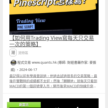
略修改，再用SQQQ的數據作測試，結果也證實不俗。下一
sma20=ta.smaclose,20 mult=ta.stdevclose,20
故此未必有參考價值，而連續5根陰陽燭的價格也在下跌，
篇文章會告訴大家 James Altucher所研究的「Unilateral
upper=sma202mult lower=sma202mult
這種情況雖較少，但也不一定會出現反彈，但若連續7根陰
Pairs Trading」詳細內容。 來看Patreon文章 筆者Patreon
noposition=strategy.position_size==0 var bool traded
陽燭的價格都在下跌，基本上很少出現，但若出現時，價格
httpswww.patreon.comquantshk 網頁www.quants.hk
=false buyCond=closelt;lower and closelt;sma20
確實很大機會反彈。 如圖一是TeslaUSTSLA的5分鐘圖，
shortCond=closegt;upper and closegt;sma20
2023年12月14日當日便出現這種情況 2 3天法則 由於每個
buycloseCond=ta.crossoverclose,sma20
投資者都必須在三個工作日內結算他們的證券交易。他的意
shortcloseCond=ta.crossunderclose,sma20 if buyCond
思是用現金戶口，這個結算週期被稱為「T 3」，若用孖展戶
【如何用Trading View寫每天只交易
and noposition and not traded
口則可以「T0」。而現金戶口的「T3」規則意味著當投資者
一次的策略】
strategy.entryquot;BUYquot;,strategy.long traded=true
購入股票後，證券交易商必須在交易執行後的三個工作日內
if buycloseCond and not noposition
收到投資者的付款。但若投資者未能付款就必需賣出股份，
潮流特區
strategy.closequot;BUYquot; if shortCond and
故此股市中若連續上升三天後都大多會調整，又或者出現升
noposition and not traded
勢放緩。 但筆者就認為，這個3天法則在「弱市」中才較多
程式交易 www.quants.hk (導師: 財經書藉作家: 麥振
strategy.entryquot;SHORTquot;,strategy.short
出現，在市況十分強的情況，3天法則並不適用。 如2022年
威) ・2024-06-17
traded=true if shortcloseCond and not noposition
與2023年便有很大的分別，2022年屬於「弱市」，2023年
strategy.closequot;SHORTquot; if
則屬於「強市」，3天法則在2022年就經常出現。 例子 圖二
最記得以前有學員曾說過，他過去試過很多的交易策略，最
ta.changetimequot;Dquot;=0 traded=false 這是最簡單的
AppleUSAAPL的日線圖上，2022年經常會看到上升3天後便
後在實戰時的成績都不太好，然後「嬲嬲地」就每天只看到
寫法，但大家應會想到，若收市價低於保歷加通道底部便買
升勢放緩的情況 但同樣看Apple的日線圖，在2023年裏3天
MACD的第一個訊號便入市，開市後見MACD的快線升穿慢
入，那以下情況可能會出現「連續多次買入」，所以在策略
法則並不適用 圖三 除了以上的兩個法則，Ross Cameron也
線便買入，相反，若MACD的快線跌穿慢線便造淡，然後見
中已設定了每天只交易一次，而且入市情況需要「沒有持
講解過如何去選股，以及何時應該入市，他稱之為
MACD的快線繼續上升便平好倉，造淡時則見MACD的快線
倉」才會入市。 可以看到這類交易策略，交易一年後仍然要
「momentumdaytradingstrategy」。 這套交易策略每天
繼續下跌就平淡倉，就是這樣簡單 但效果反而比很多複雜的
創富坊
虧損，數據是用了TeslaUSTSLA的5分鐘數據，而這個策略
只會交易兩個小時，但交易前卻要有很多的準備，首先就是
策略更好。 這個只是他的意見，最後成績如何他沒有告訴