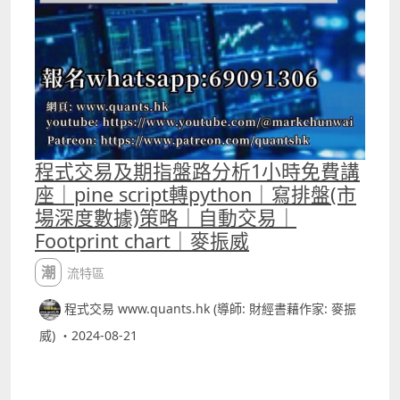
程式交易及期指盤路分析1小時免費講
座｜pine script轉python｜寫排盤(市
場深度數據)策略｜自動交易｜
Footprint chart｜麥振威
潮流特區
程式交易 www.quants.hk (導師: 財經書藉作家: 麥振
威) ・2024-08-21