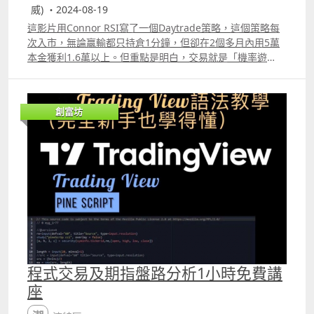
威) ・2024-08-19
這影片用Connor RSI寫了一個Daytrade策略，這個策略每
次入市，無論贏輸都只持倉1分鐘，但卻在2個多月內用5萬
本金獲利1.6萬以上。但重點是明白，交易就是「機率遊
戲」，即使backtest看到能獲利的策略，真實執行的過程中
也並不容易的。 另外，影片有示範如何用python從
interactive broker下載level 2報價的數據，這些數據對很
創富坊
多Daytrade策略都十分有用的。而且也示範了一個簡單用
Keras寫的AI模型LSTM 模型，要用python寫AI並不是很多
人想像中那樣複雜。 筆者Patreon
httpswww.patreon.comquantshk 網頁www.quants.hk
程式交易及期指盤路分析1小時免費講
座