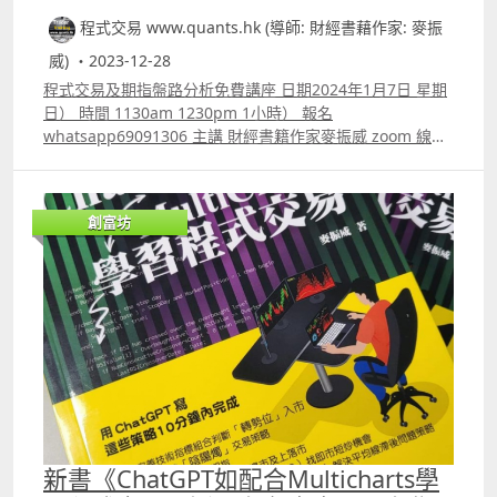
10個策略同時執行，那你的交易次數就不會少了，而回報也
Facebook專頁 httpswww.facebook.comquantshk
想，若不是要寫一個自己的技術指標，那plot這個功能實沒
ta.sma100 source
量等等。而另一個數值就是長度。假設你要計算一條用成交
會因而增加。若為了達到有足夠多交易次數的目的而勉強去
程式交易 www.quants.hk (導師: 財經書藉作家: 麥振
Patreon httpswww.patreon.comquantshk
多大用處。 但筆者的習慣是，每次寫自己的交易策略時，每
sourcelengthsourcelength,roc_smooth 最後我們看看
量來計算的10日平均線，那寫法就是ta.sma成交量, 10。甚
運用一些勝率較低，盈虧比又較低的交易策略，那最終的回
寫一部份都會先用plot來看看寫出來的是否真的是自己想要
威) ・2023-12-28
super Trend這個指標的寫法，有些時候我們希望指標的參
至你要計10日內的RSI平均值也可以，寫法就是ta.smarsi數
報反而不會太好。 網頁 www.quants.hk Youtube
的，因為用程式語言去寫交易策略，與大家用目測是完全不
數是可以寫好後直接在圖表上更改的，又或有幾個指標的參
程式交易及期指盤路分析免費講座 日期2024年1月7日 星期
值, 10。 以上的策略可以看到，原創者所謂的MACD、
httpswww.youtube.com@markchunwai Facebook專頁
同的，很多時候用程式寫出來的未必就是你想要的。你的交
數也是一樣的，我們會重覆使用，那就先給參數一個名稱，
日） 時間 1130am 1230pm 1小時） 報名
aMACD及Delta是他自行去設定計算方式的。 首先他計
httpswww.facebook.comquantshk Patreon
易策略可以很複雜，到你寫好後再做backtest，才發現根本
例如叫做length，可以參考以下superTrend這個指標的寫
whatsapp69091306 主講 財經書籍作家麥振威 zoom 線上
MACD的方法是MACD = ta.emaclose, fastLength
httpswww.patreon.comquantshk
不是你想要的，那再重寫就反而會更麻煩。 我們網頁
法 @version=5 indicatorquot;SuperTrendquot;,
講座 講座內容 1. Trading View基本用法及用Pine Script 寫
ta.emaclose, slowlength fastLength在最初已設定為12，
www.quants.hk Youtube
overlay=true length = 10 multiplier = 3 atr = ta.atr1
交易策略方法 2. Trading View 連接富途autotrade示範 3.
那ta.emaclose,fastLength就是計算以收市價計，12日的
httpswww.youtube.com@markchunwai Facebook專頁
basis = ta.highesthigh, length ta.lowestlow, length
將統計學概念與技術指標結合的原理 4. 自製
EMA。而slowlength最初也設定為26，那就是計算以收市
httpswww.facebook.comquantshk Patreon
創富坊
basis = basis 2 upperBand = basis multiplier atr
Predicted_price MACD 交易訊號比傳統MACD更準確而且
價計，16日的EMA，然後前者減去後者就是原創者所指的
httpswww.patreon.comquantshk
lowerBand = basis multiplier atr trendUp = close gt;
解決滯後問題。影片中分別有Daytrade SQQQ及
MACD。 而aMACD = ta.emaMACD, MACDLength代表
upperBand1 true close1 gt; upperBand1 true false
AppleUSAAPL的例子 5. 期指盤路分析原理講解 報名
了，首先我們計算出MACD的答案，再用這個答案來計算平
trendDown = close lt; lowerBand1 true close1 lt;
whatspp 69091306 或電郵paul.mark881@gmail.com
均數，而MACDLength最初已設定為9，那就是代表了
lowerBand1 true false plottrendUp upperBand
aMACD是以MACD的值來計算9日的EMA。 這樣就有了
lowerBand, color=color.blue, linewidth=2,
MACD及aMACD的數值，將MACD ndash; aMACD就會得
title=quot;SuperTrendquot; 這裏用了「 」這種寫法，前
到delta的答案。 即使是完全新手應該也覺得十分容易吧 再
是條件，後是若符合條件要怎樣，而後則是若不符合條件要
來我們要學一些基本的，在Trading View中我們要寫「升
怎樣，若大家看其他Tradind View用家寫的策略，這是十分
穿」或「跌穿」就是ta.crossover 以及ta.crossunder 。 而
常見的寫法。 trendDown = close lt; lowerBand1 true
之內在ta.crossover代表前面的值升穿後面的值，若在
close1 lt; lowerBand1 true false 這個的意思就是
ta.crossunder則代表前面的值跌穿後面的值。例如
新書《ChatGPT如配合Multicharts學
trendDown是名稱，然後看看收市價是否小於上一支陰陽燭
ta.crossover A, B 就代表A升穿B，若是ta.crossunderA,B