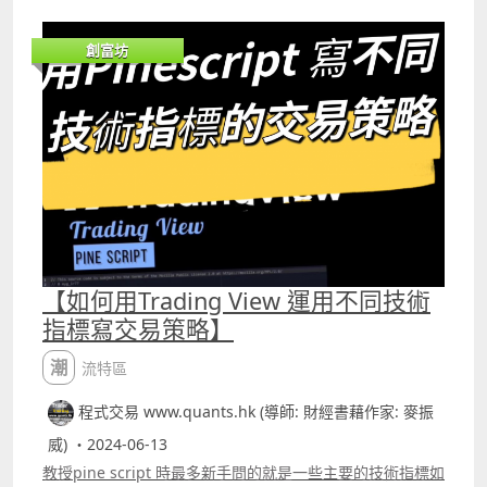
closelt;sma20 shortCond=ta.crossunderclose,upper
Histogram=ZerolagMACDLineZerolagSignalLine var
不難明白。
and closegt;sma20
bool traded =false
httpswww.facebook.comquantshkpostspfbid036K93Za
buycloseCond=ta.crossoverclose,sma20
創富坊
closeCond=ta.risingZerolagMACDLine,3
K4LnbZPxrekZUMKSpWcFcbjBLhE122G6h8H3qcUTzoVJ7
shortcloseCond=ta.crossunderclose,sma20 if buyCond
noposition=strategy.position_size==0
yX2U1nffCPV1Tl 影片中有兩個例子，分別是看SQQQ及
and noposition and not traded
buyCond=ta.crossoverZerolagMACDLine,ZerolagSignal
Apple的5分鐘圖，你會發現指標的入市訊號比傳統的MACD
strategy.entryquot;BUYquot;,strategy.long traded=true
Line if buyCond and noposition
更準確，甚至你會看到MACD根本就是顯示市況向好，但
if buycloseCond and not noposition
strategy.entryquot;BUYquot;,strategy.long if closeCond
Predicted_price MACD卻顯示造淡訊號。事實上，Linear
strategy.closequot;BUYquot; if shortCond and
and not noposition strategy.closequot;BUYquot;
Regression確實很有用，只要與價格有線性關係的數據都可
noposition and not traded
plotZerolagMACDLine,title=quot;MACDLinequot;,color=
以作分析，會對股價的變化有預測作用。除了
strategy.entryquot;SHORTquot;,strategy.short
color.yellow ,linewidth=2
Predicted_price MACD，其他我們研發的與Linear
traded=true if shortcloseCond and not noposition
plotZerolagSignalLine,title=quot;SignalLinequot;,color=
Regression相關的交易策略都會陸續介紹給大家。 這篇文
strategy.closequot;SHORTquot; if
color.green,linewidth=2 plotHistogram,
章的的題目是如何用Trading View寫運用多種timeframe的
ta.changetimequot;Dquot;=0 traded=false 從backtest
color=color.black,
策略，這也是最多人會問的問題之一，因為很多人都會喜歡
【如何用Trading View 運用不同技術
report可以看到勝率會較第一個的策略為高，一年裏交易了
style=plot.style_histogram,linewidth=2 以上策略的
多種時間間隔的策略，例如同時運用5分鐘圖及1分鐘圖表，
258次，獲利的有167次，勝率提高至64.73%，但最重要的
指標寫交易策略】
Backtest report 可以看到這樣寫每天的交易次數肯定不只
又或同時用小時圖與5分圖表等。 要寫這樣策略就要用上
是原本是虧損的策略已變成輕微獲利。 不過，獲利確實不
一次，交易了1023次，獲利交易只有514次，勝率約
request.security這個function，用法例如子如下
多，那又有沒有方法可以改得更好 最常見的做法是觀察圖表
潮流特區
50.24%，一年的虧損約37.45%。 另以下是同一個策略但每
macdLine,signalLine,_=ta.macdclose,12,26,9
上的入市訊號，特別是留意出現裂口高開或裂口低開的情
日只交易一次的寫法 This Pine Scripttrade; code is
signal5min=request.securitysyminfo.tickerid,quot;5qu
程式交易 www.quants.hk (導師: 財經書藉作家: 麥振
況，因為不少人都會認為出現裂口高開或裂口低開會引發上
subject to the terms of the Mozilla Public License 2.0 at
ot;,signalLine
日持倉過夜的炒家的平倉盤，但這並不代表當日即市的走
httpsmozilla.orgMPL2.0 copy; markchunwaipaul
威) ・2024-06-13
macdhourly=request.securitysyminfo.tickerid,quot;60q
勢，只會在開市初段產生短暫影響。 而我們在圖表上觀察這
@version=5 strategyquot;用zero lag MACD每日只交易一
uot;,macdLine request.security的 內要寫上的有三個部
教授pine script 時最多新手問的就是一些主要的技術指標如
個策略的入市訊號時，又確實發現有些日子的造淡的訊號會
次例子quot;, margin_long=100, margin_short=100,