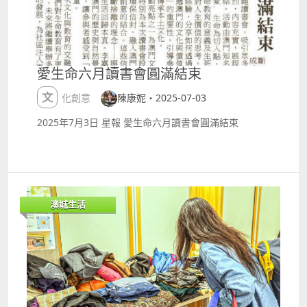
澳門幣港幣： $1,188 $788 $588 詳情：
httpshk.londonermacao.commacaueventsshowsja
yfung2025.html 羅志祥｜2025羅志祥 30巡迴演唱會
澳門站 日期及時間：2025年5月31日（星期六）下午
500 地點：銀河綜藝館 門票價錢 澳門幣港幣：
愛生命六月讀書會圓滿結束
$1,288、$888、$588 詳情：
httpswww.galaxymacau.comzhhantoffersentertain
文化創意
陳康妮・2025-07-03
mentshowlo30worldtourconcertmacau
2025年7月3日 星報 愛生命六月讀書會圓滿結束
澳城生活