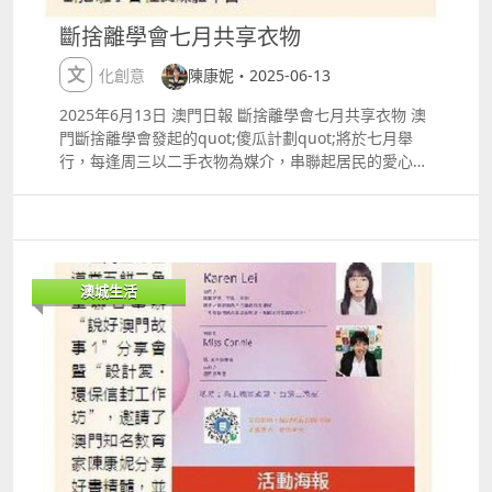
啟蒙從此開始。 詳情：
斷捨離學會七月共享衣物
httpswww.icm.gov.momicaf2cnevent4535 韓國筆刷
劇團《波力波拉》光影劇場 動畫投影搭配現場樂隊，
文化創意
陳康妮・2025-06-13
讓睡房牆壁瞬間變成奇幻樂園，關燈後的大冒險，孩子
們絕對愛不釋手。 詳情：
2025年6月13日 澳門日報 斷捨離學會七月共享衣物 澳
httpswww.icm.gov.momicaf2cnevent4531 科學探索
門斷捨離學會發起的quot;傻瓜計劃quot;將於七月舉
親子劇《宇宙的奧秘‧宇航員的一天》 沉浸式太空互動
行，每逢周三以二手衣物為媒介，串聯起居民的愛心與
體驗，帶孩子穿梭星際，探索浩瀚宇宙。 詳情：
義工的付出。 學會創辦人陳康妮表示，希望通過計劃讓
httpswww.icm.gov.momicaf2cnevent4530 跨越世代
居民重新審視身邊物品，將愛與關懷傳遞給更多人。計
的《迪士尼魔法盒子》 一場充滿魔法與奇幻的互動
劃核心在於將居民捐贈的二手衣物整理、清洗，讓有需
劇，帶領孩子進入魔法世界，激發無限想像力和創
要人士免費挑選。 學會歡迎更多居民加入義工團隊或捐
意。 詳情：
贈衣物，共同參與這場充滿意義的行動。活動詳情可瀏
澳城生活
httpswww.icm.gov.momicaf2cnevent4532 超過100
覽澳門斷捨離學會社交媒體平台。
班工作坊，讓孩子動手玩出創意！ 藝術節不只是看表
演，還有超過35項、逾100班工作坊，涵蓋音樂、戲
劇、繪畫、舞蹈等多元藝術形式，讓孩子親身參與，玩
出創意與自信。 親子藝術體驗營 爸媽和孩子一起動手
做，增進感情又能發揮創意。 詳情：
httpswww.icm.gov.momicaf2cnevent4569 星星魔
法屋 專為有特殊教育需要的孩子設計，透過藝術啟發想
像力。 詳情：