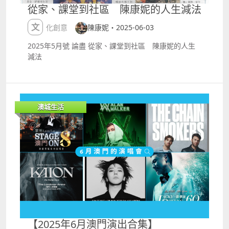
連、笑聲不斷，把這個暑假變成孩子們最閃耀的藝術之
從家、課堂到社區 陳康妮的人生減法
旅吧！
文化創意
陳康妮・2025-06-03
2025年5月號 論盡 從家、課堂到社區 陳康妮的人生
減法
澳城生活
【2025年6月澳門演出合集】