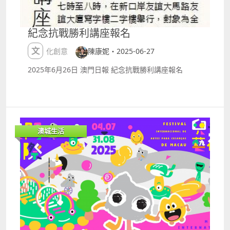
意義之一。 隨著本澳人口高齡化，不少有積物習慣的長
者開始對斷捨離服務有需求，尤其是獨居的婆婆，例如
處理舊衣物、廢舊電器等。Connie相信未來將有更多
紀念抗戰勝利講座報名
人因不同需求和契機，加入斷捨離的行列。 目前學會的
義工開始上門為長者提供斷捨離服務，至今已處理三十
文化創意
陳康妮・2025-06-27
多個個案，並提供後續跟進和關懷、協助長者搬運物
2025年6月26日 澳門日報 紀念抗戰勝利講座報名
品。在提供服務前，他們會與案主簽署同意書，「有一
個同意書給案主，確認他願意讓我們做斷捨離，是合情
合理合法的。」 斷捨離學會成員在會址協助回收物品。
學會也為癌症關懷機構開辦斷捨離講座，幫助癌症病人
及其家人整理物品，表達生前意願。 Connie又透露，
學會現時正計劃的另一個新方向就是共享食物，惟推行
澳城生活
食物共享需要格外謹慎，目前仍處於摸索階段。考量到
食品安全問題，現時學會優先考慮分享有包裝、來源明
確且未過期的食品。 斷捨離已不僅僅是一種整理家居的
技巧，更是一種生活哲學、關懷社會的方式。澳門斷捨
離學會以實際行動，一步步推廣著簡約生活的理念，並
將這份關懷延伸至弱勢群體、長者，甚至癌症病患。
Connie又相信，隨著越來越多的人加入斷捨離的行
列，思考消費的價值，斷捨離這顆種子將在澳繼續茁壯
成長，為更多人帶來更輕盈、更有意義的生活。