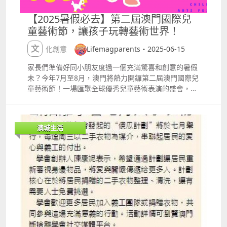
【2025暑假必去】第二屆澳門國際兒
童藝術節，讓孩子玩轉藝術世界！
文化創意
Lifemagparents・2025-06-15
家長們準備好同小朋友度過一個充滿驚喜和創意的暑假
未？今年7月至8月，澳門將熱力開鑼第二屆澳門國際兒
童藝術節！一場匯聚全球優秀兒童藝術表演的盛會，讓
孩子們在歡笑中探索藝術的無限可能，家長們也能一同
享受這份美好時光。【活動影片搶先看】 繽紛節目大
公開，童話、音樂、光影全都有！ 捷克布爾諾國家劇院
澳城生活
《仙履奇緣》芭蕾舞劇 灰姑娘的夢幻故事配上優雅芭
蕾，讓孩子彷彿走進童話王國，感受音樂與舞蹈的魅
力。 詳情：
httpswww.icm.gov.momicaf2cnevent4529 《斯拉法
下雪秀》：雪花飄飄，奇幻冬日童話 巨型彩色氣球、
漫天雪花和白色巨網，打造一個溫馨又夢幻的冬日世
界，讓孩子們笑聲不斷。 詳情：
httpswww.icm.gov.momicaf2cnevent4533 葡萄牙月
圓劇團《寶寶貝多芬》感官互動劇場 輕柔的《月光
曲》旋律，帶領BB們進入光影與音符的奇妙國度，音樂