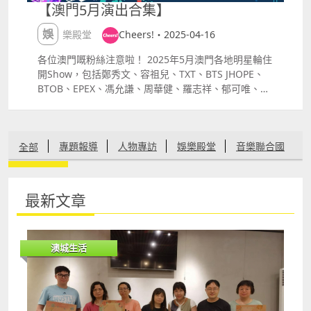
【澳門5月演出合集】
娛樂殿堂
Cheers!・2025-04-16
各位澳門嘅粉絲注意啦！ 2025年5月澳門各地明星輪住
開Show，包括鄭秀文、容祖兒、TXT、BTS JHOPE、
BTOB、EPEX、馮允謙、周華健、羅志祥、郁可唯、
Icyball 冰球樂團，今次小編又幫大家整理好晒5月必睇
嘅演出清單，Mark低日子睇演出啦！ 容祖兒｜「新濠
尊屬系列」容祖兒Eternity演唱會2025 日期及時間：
專題報導
人物專訪
娛樂殿堂
音樂聯合國
全部
2025年5月 1 3 1011 1718日 （晚上 700） 地點：新濠
影滙綜藝館 門票價錢 澳門幣： $688 $988 $1,288
$1,688 $2,388 $2,988 詳情：
文化創意
生活在我城
有機健康
愛情婚嫁
httpswww.studiocitymacau.comtcoffermelcostyler
最新文章
esidencyconcertjoeyyung EPEX｜2025 EPEX 3rd
節慶盛事
環保自然
其他
CONCERT 青春匮乏 in Macau 日期及時間： 2025年5
月3日 （星期六 下午 200、晚上700） 地點：「澳門銀
澳城生活
河」 G Box 門票價錢 澳門幣港幣： $1,438 $938 $738
詳情：
httpswww.galaxymacau.comzhhantoffersentertain
mentepex3rdconcertmacau 周華健｜周華健【少年
俠客】巡回演唱會－澳門站 日期及時間： 2025年5月2