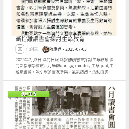
日期及時間：2025年5月9至 11日（星期五至日）晚上
了一系列獨具匠心的環保信封，融入澳門文化元素，展
800 、晚上700、下午 400 地點：銀河綜藝館 門票價錢
現簡約與創意的結合。這些信封不僅實用，更傳達了斷
澳門幣港幣：$1,999 $1,799 $1,499 $1,199 $799 詳
捨離的理念mdash;mdash;摒棄多餘、珍惜當下，讓生
情：
活回歸本真。李嘉麗表示，設計靈感源自澳門的歷史與
httpswww.galaxymacau.comzhhantoffersentertain
自然景觀，希望透過藝術創作，讓參與者感受到「愛・
menttomorrowxtogetherworldtourep2macau BTS
生命」的溫暖與力量。 本次活動不僅是一場心靈的洗
斷捨離讀書會探討生命教育
JHOPE｜jhope Tour 'HOPE ON THE STAGE' IN
滌，更是一次文化與教育的交融。參與者紛紛表示，透
MACAU 日期及時間：2025年5月17至18日（星期六、
過陳康妮的分享與李嘉麗的創意設計，他們對生命教育
文化創意
陳康妮・2025-07-03
1日）晚上600 地點：銀河綜藝館 門票價錢 澳門幣港
有了更深的體悟，並對澳門的文化傳承充滿期待。澳門
幣： $2,799 $2,399 $1,799 $1,499 $1,299 $999 詳
斷捨離學會表示，未來將繼續舉辦多元化的讀書會活
2025年7月3日 澳門日報 斷捨離讀書會探討生命教育 澳
情：
動，結合文學、藝術與教育，推動澳門閱讀文化的發
門斷捨離學會於六月舉辦quot;愛 middot; 生命quot;主
httpswww.galaxymacau.comzhhantoffersentertain
展，為社區注入更多正能量。
題讀書會，吸引眾多書友參與，氣氛熱烈。活動由澳門
mentjhopetourhopestagemacau 郁可唯｜《終身浪
知名教育家陳康妮主持，以愛 middot; 生命為切入點，
漫的開始》2025 年巡迴演唱會澳門限定站 日期及時
帶領參加者深入探討生命教育的意義及生死教育的價
間：2025年5月24日（星期六） 晚上800 地點：倫敦人
值，激發對人生價值的思考。 活動亮點之一為澳門文藝
綜藝館 門票價錢 澳門幣港幣： $1,280 $1,080 $880
澳城生活
家李嘉麗的參與，她特別為是次讀書會設計一系列獨具
$480 詳情：
匠心的環保信封，融入澳門文化元素，展現簡約與創意
httpshk.londonermacao.commacaueventsshowsyi
的結合。 參與者表示，透過陳康妮的分享與李嘉麗的創
sayu2025.html 馮允謙｜the SOUNDTRACK of my
意設計，對生命教育有更深體悟，並對澳門文化傳承充
LIFE 馮允謙演唱會 澳門站 日期及時間：2025年5月31
滿期待。
日（星期六）晚上800 地點：倫敦人綜藝館 門票價錢