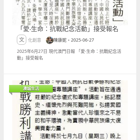
進新口岸社區，開展家庭關懷探訪，旨在為弱勢社群送
上關愛與支持，同時針對部分家庭的家居環境問題，為
居民提供免費斷捨離整理服務。 除了每月的主題活動
外，市民平時亦可以把自己不需要，但又符合學會要求
「愛‧生命：抗戰紀念活動」接受報名
的物品，直接送到會址。 市民在斷捨離學會會址挑選適
合物品。 從線上到線下 數年前，Connie受家人經歷及
文化創意
陳康妮・2025-06-27
書籍的啟發，開始了斷捨離之旅，並於二〇二〇年設立
2025年6月27日 現代澳門日報 「愛‧生命：抗戰紀念活
斷捨離社交平台群組，亦即斷捨離學會。現時已有逾三
動」接受報名
萬名群組成員，除了Connie的學生、其他學校的中小
幼教師，亦有弱勢社群。 在成立學會的同一年，她向教
會借用場地，設立實體共享空間。起初，共享空間接受
所有物品，但後來發現部分物品乏人問津，而且不夠人
手接收物品。經過不斷摸索，學會制定一份清單，列明
澳城生活
可接受和不接受的物品種類，例如基於場地限制，不接
受大型家具。 為了有效整理、管理共享空間，學會亦組
織了義工隊，現時有二十七名成員，每個成員都有不同
的值更時間。 本地教育家陳康妮成立澳門斷捨離學會。
學會發展新方向：關懷長者、共享食物 斷捨離學會今年
已到第五個年頭，目前正處於「深耕細作」階段，未來
將繼續在學校和社區推廣。Connie觀察到群組內有不
少弱勢社群需要斷捨離服務，相信這也是斷捨離的社會