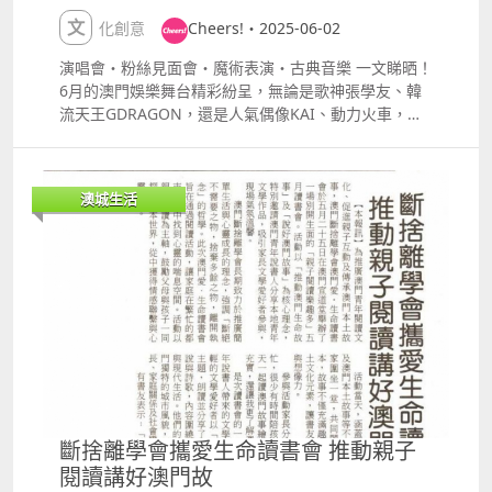
文化創意
Cheers!・2025-06-02
演唱會・粉絲見面會・魔術表演・古典音樂 一文睇晒！
6月的澳門娛樂舞台精彩紛呈，無論是歌神張學友、韓
流天王GDRAGON，還是人氣偶像KAI、動力火車，亦
或是黎明、Alan Walker等國際巨星，都將帶來一場場
震撼的現場演出。除此之外，還有多場人氣粉絲見面會
及精彩古典音樂會，仲有魔術表演，絕對唔可以錯過！
澳城生活
黎明Stage On 8演唱會2025 bull; 日期：2025年5月
31日、 6月 1日、6月7至8日、6月14至15日、6月 21
至22、6月 28至29日 bull; 地點：新濠影滙綜藝館
bull; 詳情：
httpswww.studiocitymacau.comtcoffermelcostyler
esidencyconcertleonlai GDRAGON 2025 WORLD
TOUR Uuml;bermensch IN MACAU bull; 日期：
2025年6月6至8日 bull; 地點：銀河綜藝館 bull; 簡
介：韓國天王權志龍帶來全新世界巡演，融合新專輯及
經典曲目，舞台效果震撼，粉絲必看。 bull; 詳情：
httpswww.galaxymacau.comzhhantoffersentertain
斷捨離學會攜愛生命讀書會 推動親子
mentgdragon2025worldtourubermenschmacaupr
閱讀講好澳門故
esentedgalaxymacautm 2025 KAI SOLO