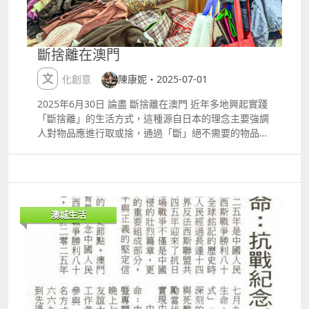
斷捨離在澳門
文化創意
陳康妮・2025-07-01
2025年6月30日 論盡 斷捨離在澳門 近年多地興起實踐
「斷捨離」的生活方式，這種源自日本的理念主要強調
人對物品應進行取或捨，通過「斷」絕不需要的物品、
「捨去」多餘的物品和「離」或擺脫對物品的依賴，簡
化生活。 本地教育家陳康妮（Connie）創立澳門斷捨
離學會，推廣「斷捨離」理念，她相信種子已經在澳播
下，正在慢慢發芽成長。 市民在斷捨離學會會址挑選適
合物品。 今年上半年學會推出不少活動。在三月，每周
澳城生活
三晚有一小時定期回收活動，旨在鼓勵市民將不需要的
物品轉化為他人所需的資源，實現共享，提升生活品質
及推動社會可持續發展。收集物品包括全新或輕微使用
的衣物、未過期的非易腐食品、嬰兒尿布、推車、長者
護理用品、健康產品等，此外亦收狗糧、貓糧、各類配
飾和手袋、未使用或輕微使用的護膚品，以及部分手提
電腦及配件，如鍵盤、滑鼠等。 學會義工隊在五月又走