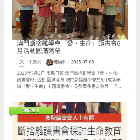
至3日 （星期五、六 晚上800） 地點：銀河綜藝館 門
票價錢 澳門幣港幣人民幣：$1,288 $1,028 $788 $588
$468 詳情：
httpsgmicc.comzhhantoffersentertainmentgalaxy
macautmpresentswakinchauworldtourlivemacau
icyball 冰球樂團 ｜「早安 晚安 好喜歡」2025 Day By
澳門斷捨離學會「愛・生命」讀書會6
Day 演唱會 日期及時間：2025年5月4日（星期日）下
月活動圓滿落幕
午 500 地點：「澳門百老匯TM」 百老匯舞台 門票價
錢 澳門幣港幣： $780 $680 $580 $480 詳情：
文化創意
陳康妮・2025-07-03
httpswww.broadwaymacau.com.mozhhanteventic
yball2025daydayconcert 朴珪斌｜GYUBIN First Fan
2025年7月3日 市民日報 澳門斷捨離學會「愛・生命」
Con in Macau 日期及時間： 2025年5月10日 （星期
讀書會6月活動 圓滿落幕 澳門斷捨離學會於6月成功舉
六 晚上 600） 地點：「澳門銀河」 G Box 門票價錢 澳
辦「愛・生命」主題讀書會，吸引眾多書友參與，活動
門幣港幣： $1,288 $888 鄭秀文｜You amp; Mi 鄭秀
氣氛熱烈，內容充實，展現了閱讀與生命的深刻連結。
文澳門演唱會2025 日期及時間：2025年5月9 至11
活動由澳門知名教育家陳康妮主持，以愛. 生命為切入
日、5月16至 18日、5月24至 25日＝ 地點：澳門威尼
點，帶領參加者深入探討生命教育的意義及生死教育的
斯人綜藝館 門票價錢 澳門幣港幣： $1,488 $988 $688
澳城生活
價值，激發大家對人生價值的思考。陳康妮以其豐富的
詳情：
教育經驗，分享如何透過繪本故事向年輕一代傳遞澳門
httpshk.venetianmacao.comentertainmentsammic
的文化與價值，強調「說好澳門故事」的重要性，引導
heng2025.html TXT｜TOMORROW X TOGETHER
參與者以閱讀滋養心靈，傳承本土文化。 活動亮點之一
WORLD TOUR lt; ACT PROMISE gt; EP. 2 IN MACAU
為澳門文藝家李嘉麗的參與，她特別為本次讀書會設計