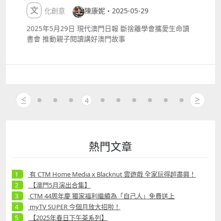
CONCERT TOUR lt; KAIONgt; IN MACAU bull; 日
文化創意
陳康妮・2025-05-29
期：2025年6月7日 bull; 地點：倫敦人綜藝館 bull; 簡
介：EXO成員KAI個人巡演，帶來多首熱門歌曲及精彩
2025年5月29日 現代澳門日報 斷捨離學會攜愛生命讀
舞台表演。 bull; 詳情：
書會 推動親子閱讀講好澳門故事
httpshk.londonermacao.commacaueventsshowska
i2025.html 馬勒：《巨人的無限》 bull; 日期：2025
年6月7日 bull; 地點：澳門文化中心綜合劇院 bull; 簡
介：澳門樂團演繹馬勒經典交響曲《巨人》，由音樂總
監兼指揮廖國敏領銜，帶來宏大且深刻的古典音樂體
<
>
驗，古典樂迷必去！ bull; 詳情：
4
httpwww.ommacau.orgeventtheinfinitetitan
MIDNIGHT REVERIE BOUNPREM FANMEETING IN
MACAU bull; 日期：2025年6月7日 bull; 地點：百老
匯舞台 bull; 簡介：泰國人氣CP BounPrem雙人粉絲見
熱門文章
面會，近距離感受偶像魅力，浪漫又溫馨！ bull; 詳
情：
httpswww.broadwaymacau.com.mozhhanteventmi
有 CTM Home Media x Blacknut 雲遊戲 全家玩得超盡興！
dnightreveriebounpremfanmeetingmacau 2025 夏
【澳門5月演出合集】
賢尚 粉絲演唱會 IN MACAU bull; 日期：2025年6月7
CTM 44周年慶 獨家福利繼續為「自己人」免費送上
日 bull; 地點：「澳門銀河」 G Box bull; 詳情：
myTV SUPER 今個月放大招啦！
httpswww.galaxymacau.comzhhantoffersentertain
【2025年春日下午茶系列】