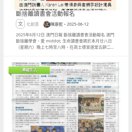
httpswww.icm.gov.momicaf2cnworkshop4549 音樂
劇新手指南 青少年學唱跳演，培養舞台魅力。 詳情：
斷捨離讀書會活動報名
httpswww.icm.gov.momicaf2cnworkshop4536 老友
記工作坊 促進跨代交流，讓長者也能享受藝術快樂。
文化創意
陳康妮・2025-06-12
樂齡郁郁貢 詳情：
2025年6月12日 澳門日報 斷捨離讀書會活動報名 澳門
httpswww.icm.gov.momicaf2cnworkshop4537 樂齡
斷捨離學會、愛 middot; 生命讀書會將於本月廿八日
好聲音 詳情：
（星期六）晚上七時至八時，在高士德宣道堂五餅二魚
httpswww.icm.gov.momicaf2cnworkshop4538 兒童
室聯合舉辦quot;說好澳門故事1quot;分享會暨quot;設
國際電影展，藝術就在生活中 除了舞台表演，還有多部
計愛 middot; 環保信封工作坊quot;，邀請了澳門知名
精選兒童電影戶外及社區放映，讓藝術融入生活每一
教育家陳康妮分享好書精髓，並由澳門說書人Karen
刻，為暑假增添更多色彩。詳情：
澳城生活
Lei帶領參與者親手設計獨具澳門特色的環保信封，傳
httpswww.icm.gov.momicaf2cnevent4553 購票及報
遞愛與綠色生活的理念。 陳康妮將分享其在教育與文化
名小貼士 門票將於6月11日上午10時起在「享澳門售票
領域的見解，並推薦與澳門歷史、文化和生活息息相關
網」公開發售，名額有限，手快有手慢無。部分演出及
的好書。工作坊上，參與者將學習如何將舊紙張、雜
藝術體驗營設有親子套票及購票優惠，詳情請查看官方
誌、甚至廢棄布料轉化為精美的信封，並融入澳門元
網站。購票網址：
素，打造屬於自己的quot;澳門故事信封quot;。 活動費
httpsticketing.enjoymacao.moprogrammeP660156
用全免，名額有限，需提前報名。詳情可電：六六九九
官方網站：httpswww.icm.gov.momicaf2cn 這個暑
middot; 五六○○。
假，讓藝術點亮孩子的童年！ 別讓孩子的暑假只待在家
裡，一齊去澳門國際兒童藝術節，讓藝術成為他們最美
好的回憶。精彩表演、親子互動、創意工作坊，驚喜連