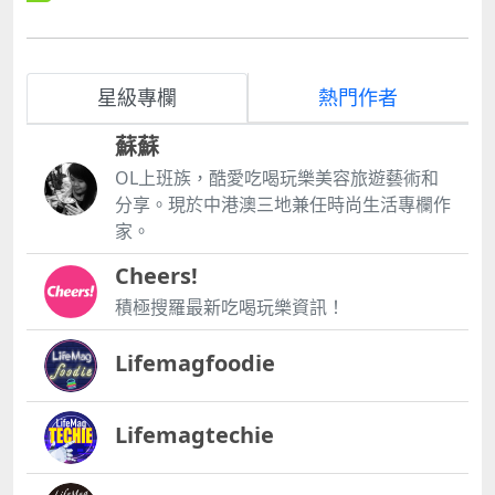
ment2025hahyunsangfanconcertmacau LYKN
UNLEASHED ASIA TOUR IN MACAU bull; 日期：
2025年6月8日 bull; 地點：百老匯舞台 bull; 簡介：
Nut、Hong、Tui、William、Lego五位成員蓄勢待
星級專欄
熱門作者
發，即將用炸裂舞台點燃澳門！ bull; 詳情：
httpswww.broadwaymacau.com.mozhhantevently
蘇蘇
knunleashedasiatourmacau 動力火車《都是因為
愛》巡迴演唱會澳門站 bull; 日期：2025年6月14日
OL上班族，酷愛吃喝玩樂美容旅遊藝術和
bull; 地點：倫敦人綜藝館 bull; 簡介：動力火車帶來充
分享。現於中港澳三地兼任時尚生活專欄作
滿力量的搖滾現場，經典歌曲陪伴樂迷度過美好夜晚。
家。
bull; 詳情：
httpshk.londonermacao.commacaueventsshowspo
Cheers!
werstation2025.html 黃志輝【謎】魔術秀 bull; 日
積極搜羅最新吃喝玩樂資訊！
期：2025年6月14日 bull; 地點：「澳門銀河」 G Box
bull; 簡介：魔術與謎團結合，帶你體驗神秘又驚喜的
視覺盛宴！ bull; 詳情：
Lifemagfoodie
httpswww.galaxymacau.comzhhantoffersentertain
mentluiswongmtyhmagicshow 2025 張繼聰x謝安
琪「The Duality 一念雙生」 bull; 日期：2025年6月
Lifemagtechie
14日 bull; 地點：澳門百老匯舞台 bull; 詳情：
httpswww.broadwaymacau.com.mozhhanteventga
laxymacautmpresents2025louiskaydualityconcert