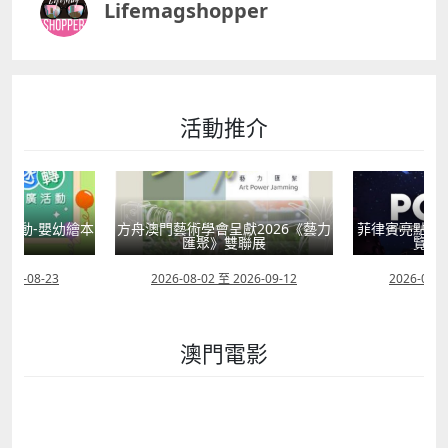
Lifemagshopper
Alan Walker 2025 Live in Macau bull; 日期：2025年
6月15日 bull; 地點：澳門戶外表演區 bull; 簡介：國際
知名電音DJ Alan Walker帶來戶外音樂派對，狂歡必
備！ 梁文音【為什麼聽情歌】音樂會 澳門站 bull; 日
期：2025年6月21日 bull; 地點：「澳門銀河」 G Box
活動推介
bull; 簡介：溫柔歌聲陪你度過浪漫夏夜，音樂會必
去！ bull; 詳情：
httpswww.galaxymacau.comzhhantoffersentertain
mentwhylistenlovesongsmacau 2025 LEE JUN
HYUK FAN MEETING LET ME IN IN MACAU bull; 日
活動-嬰幼繪本
方舟澳門藝術學會呈獻2026《藝力
菲律賓亮點文
期：2025年6月21日 bull; 地點：百老匯舞台 bull; 簡
轉
匯聚》雙聯展
覽會
介：韓國人氣演員李俊赫粉絲見面會，近距離感受偶像
魅力！ bull; 詳情：
2026-08-23
2026-08-02 至 2026-09-12
2026-07-2
httpswww.broadwaymacau.com.mozhhantevent20
25leejunhyukfanmeetingletmemacau 李惠利
2025《Welcome to HYERI's STUDIO》粉絲見面會
澳門電影
bull; 日期：2025年6月22日 bull; 地點：澳門百老匯舞
台 bull; 詳情：
httpswww.broadwaymacau.com.mozhhantevent20
25hyerifanmeetingtourmacau 張學友60巡迴演唱會
澳門 bull; 日期：2025年6月20日至21日、6月27日至