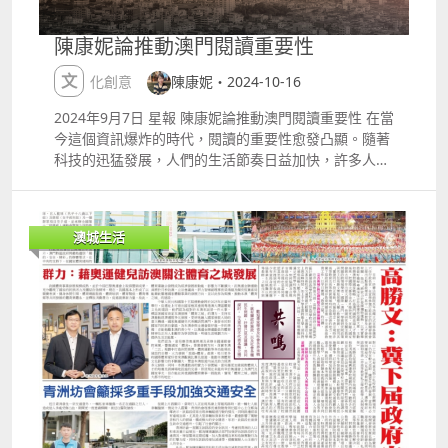
互動，更促進了思想的交流和碰撞。在每次的讀書會
上，參與者可以選擇自己感興趣的書籍，這種多元化的
陳康妮論推動澳門閱讀重要性
選擇使得每位參與者都能找到適合自己的閱讀材料，無
論是經典文學還是現代科學，心理學還是哲學，皆可成
文化創意
陳康妮・2024-10-16
為討論的主題。這樣的設計不僅滿足了不同年齡層和背
2024年9月7日 星報 陳康妮論推動澳門閱讀重要性 在當
景的參與者的需求，也讓每次的會議都充滿了新鮮感和
今這個資訊爆炸的時代，閱讀的重要性愈發凸顯。隨著
活力。通過這種形式，陳康妮成功地將閱讀變成了一種
科技的迅猛發展，人們的生活節奏日益加快，許多人忙
社交活動，讓更多的人在交流中獲得啟發，從而激發了
於工作和生活，往往忽視了閱讀的樂趣和價值。陳康
他們的閱讀熱情。 社區的支持與參與；「愛middot;生
妮，澳門著名的教育家，深知閱讀對於提升個人素養、
命」讀書會的成功，離不開社區的廣泛支持。自讀書會
開闊視野及增強思維能力的巨大潛力。她堅信，閱讀不
成立以來，澳門的多個社區組織和教育機構紛紛加入其
澳城生活
僅能夠幫助人們獲得知識，還能豐富心靈，促進情感的
中，為讀書會提供了場地、資源和人力支持。許多學校
交流與理解。因此，她發起了「愛middot;生命」讀書
和圖書館也積極參與，不僅為讀書會提供場地，還協助
會，旨在喚起全澳市民對閱讀的熱愛，鼓勵大家通過書
推廣相關活動。這種全社會的共同參與，讓「愛
籍來探索世界、理解自我。陳女士在多次活動中提到：
middot;生命」讀書會不僅成為一個單純的閱讀活動，
「閱讀是一種心靈的旅行，它讓我們得以在不同的時空
更成為了社區文化生活的重要組成部分。陳康妮在一次
中，與思想的巨人對話，並從中汲取智慧的養分。」這
社區會議上表示：「這是一個全社會共同參與的項目，
種認識不僅反映了她對閱讀的熱情，也顯示了她對於社
我們希望通過這種方式，讓閱讀成為每個人生活的一部
會文化發展的深思熟慮。 「愛middot;生命」讀書會的
分。」她的話語不僅表達了對社區支持的感激，更體現
成立，正是基於這樣的理念。該讀書會選擇了每月一次
了她希望將閱讀文化深入人心的願景。 未來的展望與可
的聚會形式，讓參與者能夠在輕鬆的氛圍中自由分享自
持續發展；展望未來，陳康妮對「愛middot;生命」讀