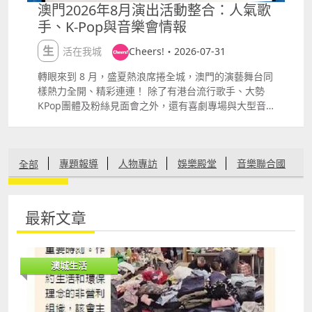
澳門2026年8月演出活動整合：人氣歌
手、K-Pop與音樂會情報
生活在我城
Cheers!・2026-07-31
轉眼來到 8 月，盛夏熱浪席捲全城，澳門的演藝舞台同
樣熱力全開、精彩連連！ 除了有港台流行歌手、大勢
KPop團體及粉絲見面會之外，還有喜劇專場與大型音
樂盛典接力登場，精彩節節目令人目不暇給！
P1Harmony ASIA STAGE BE UNIQUE IN MACAU 韓
國 FNC 娛樂6人男團 P1Harmony 登陸澳門，以強烈的
專題報導
人物專訪
娛樂殿堂
音樂聯合國
全部
嘻哈流行曲風與極具爆發力的勁舞舞台，為歌迷帶來最
震撼的視覺與聽覺饗宴。 日期： 8月1日 地點： 新濠影
滙綜藝館
文化創意
生活在我城
有機健康
愛情婚嫁
httpswww.studiocitymacau.comtcevents2026p1ha
最新文章
rmonyasiastagebeuniqueinmacau 趙傳 2026《當我
節慶盛事
環保自然
其他
們年輕的時候》巡迴演唱會 ndash; 澳門站 華語樂壇搖
滾傳奇趙傳重磅登場，將以充滿高亢力量與滄桑高亢的
澳城生活
經典嗓音，帶領全場重溫熱血青春記憶。 日期： 8月1
日 地點： 倫敦人綜藝館
httpshk.cotaiticketing.comshowszhaochuan2026.h
tml 關心妍 2026《聽》巡迴演唱會 ndash; 澳門站 香