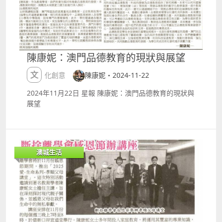
MACAU Super Junior 成員東海出道多年的個人首次巡
迴演唱會！重新詮釋多首經典作品與個人單曲，展示獨
特溫柔音樂魅力。 日期： 8月15日 ndash; 8月16日 地
點： 新濠影滙綜藝館
httpswww.studiocitymacau.comtcevents2026dong
陳康妮：澳門品德教育的現狀與展望
hae1stsoloconcerttouraliveinmacau
FOUREVERLAND 澳門首場粉絲見面會 《FOUREVER
文化創意
陳康妮・2024-11-22
YOU 2》熱播劇集 6 位人氣演員全員合體首度落地澳
門！現場將帶來限定舞台互動與豐富的專屬粉絲福利。
2024年11月22日 星報 陳康妮：澳門品德教育的現狀與
日期： 8月16日 地點： 澳門百老匯 ndash; 百老匯舞
展望
台
httpswww.galaxyticketing.comhant#allEventsdetai
lprojectId=50000001394001 第七屆 TMEA 騰訊音樂
娛樂盛典 華語樂壇年度指標性音樂盛典再度登陸澳門！
齊聚全亞洲熱門流行歌手、頂尖樂團與新生代偶像，以
澳城生活
豪華頒獎典禮與跨界合作舞台，掀起流行音樂狂潮。 日
期： 8月16日 地點： 銀河綜藝館
httpswww.galaxymacau.comzhhantoffersentertain
ment7thtencentmusicentertainmentawardstmea
2026 AMPERSamp;ONE LIVE TOUR 'Born To Define'
IN MACAU FNC 娛樂旗下新人男團 AMPERSamp;ONE