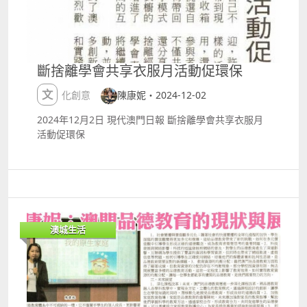
劇追星熱潮。 日期： 8月8日 地點： 威尼斯人綜藝館
httpshk.cotaiticketing.comshowsgmmtv2026.html
毛豆單口喜劇專場《就差一點》澳門站 開心麻花脫口秀
大咖毛豆帶着個人專場首度造訪！以接地氣的幽默段子
斷捨離學會共享衣服月活動促環保
與獨特的人生視角，將生活日常轉化為連環爆笑梗，為
觀眾帶來解壓消暑的一夜。 日期： 8月8日 地點： 澳門
文化創意
陳康妮・2024-12-02
銀河 ndash; G Box
httpswww.galaxyticketing.comhant#allEventsdetai
2024年12月2日 現代澳門日報 斷捨離學會共享衣服月
lprojectId=50000001346002 金允植 amp; 朴時宇首
活動促環保
場澳門雙人見面會 兩位人氣男星跨越螢幕羁絆，首度登
陸澳門舉辦雙人粉絲見面會，與粉絲共度盛夏親密時
光。 日期： 8月9日 地點： 澳門百老匯 ndash; 百老匯
舞台
httpswww.galaxyticketing.comhant#allEventsdetai
lprojectId=50000001372009 ITZY 3RD WORLD
TOUR in MACAO 韓國大勢女團 ITZY 展開第三次世界
澳城生活
巡迴演！五位成員將以充滿力量感與帥氣滿分的勁舞風
采，帶來精采熱辣的舞曲連唱，瞬間炸翻全場。 日期：
8月15日 地點： 威尼斯人綜藝館
httpshk.cotaiticketing.comshowsitzy2026.html
2026 DONGHAE 1st SOLO CONCERT TOUR ALIVE in