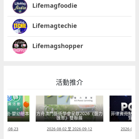
百老匯舞台詳情：
Lifemagfoodie
法屋 專為有特殊教育需要的孩子設計，透過藝術啟發想
httpswww.broadwaymacau.com.mozhhantevent20
像力。 詳情：
25kimjaejoongasiatourconcertbeautychaosmacau
httpswww.icm.gov.momicaf2cnworkshop4549 音樂
澳門樂團202425樂季閉幕音樂會－廖國敏與白建宇
Lifemagtechie
劇新手指南 青少年學唱跳演，培養舞台魅力。 詳情：
鋼琴大師白建宇攜手指揮廖國敏，演繹蕭邦鋼琴協奏曲
httpswww.icm.gov.momicaf2cnworkshop4536 老友
與柴可夫斯基交響曲，樂季完美收官。日期：7月27日
記工作坊 促進跨代交流，讓長者也能享受藝術快樂。
地點：澳門文化中心綜合劇院詳情：
樂齡郁郁貢 詳情：
Lifemagshopper
httpswww.macauticket.comTicketWeb2023progra
httpswww.icm.gov.momicaf2cnworkshop4537 樂齡
mmeP055060 王以太 LOVE ME LATER澳門站 成都
好聲音 詳情：
CDC饒舌歌手王以太首次澳門專場，帶來最炸嘻哈舞
httpswww.icm.gov.momicaf2cnworkshop4538 兒童
台，燃爆全場。日期：7月27日地點：G Box詳情：
國際電影展，藝術就在生活中 除了舞台表演，還有多部
httpswww.galaxymacau.comzhhantoffersentertain
精選兒童電影戶外及社區放映，讓藝術融入生活每一
活動推介
mentyitaiwanglovemelatermacao七月的澳門舞台精
刻，為暑假增添更多色彩。詳情：
彩多元，從流行、爵士、中樂、音樂劇到棟篤笑，滿足
httpswww.icm.gov.momicaf2cnevent4553 購票及報
不同表演藝術愛好者。趁住夏日好時光，約好友一齊感
名小貼士 門票將於6月11日上午10時起在「享澳門售票
受現場魅力，留下美好回憶！
網」公開發售，名額有限，手快有手慢無。部分演出及
藝術體驗營設有親子套票及購票優惠，詳情請查看官方
活動-嬰幼繪本
方舟澳門藝術學會呈獻2026《藝力
菲律賓亮點文
網站。購票網址：
轉
匯聚》雙聯展
覽會
httpsticketing.enjoymacao.moprogrammeP660156
官方網站：httpswww.icm.gov.momicaf2cn 這個暑
2026-08-23
2026-08-02 至 2026-09-12
2026-07-2
假，讓藝術點亮孩子的童年！ 別讓孩子的暑假只待在家