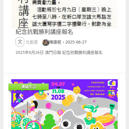
列，思考消費的價值，斷捨離這顆種子將在澳繼續茁壯
重盛宴。日期：7月1213日、1920日、2527日地點：
成長，為更多人帶來更輕盈、更有意義的生活。
新濠影滙綜藝館詳情：
httpswww.studiocitymacau.comtcoffermelcostyler
esidencyconcertaaronkwok IRENEamp;SEULGI
Concert Tour BALANCE in MACAU 韓國人氣組合Red
紀念抗戰勝利講座報名
Velvet小分隊IRENEamp;SEULGI亞洲巡演首站，精彩
表演不容錯過。日期：7月12日地點：倫敦人綜藝館詳
文化創意
陳康妮・2025-06-27
情：
httpshk.londonermacao.commacaueventsshowsir
2025年6月26日 澳門日報 紀念抗戰勝利講座報名
eneandseulgi2025.html byejackistouring2025
Byejack個人演唱會第二站，過自己創作的歌曲，與大
家再次連結。日期：7月12日地點：G Box詳情：
httpswww.galaxymacau.comzhhantoffersentertain
mentbyejackistouring2025 BBC《七個世界 一個星
澳城生活
球》音樂會 澳洲指揮施嘉蜜率領澳門樂團現場演奏BBC
自然紀錄片配樂，配合旁白帶你遨遊地球七大洲的自然
奇觀。日期：7月12日地點：澳門百老匯mdash;百老匯
舞台詳情：
httpswww.macauticket.comTicketWeb2023progra
mmeP055060 《迪士尼魔法盒子》音樂劇 金沙中國表
演藝術計劃呈獻，適合全家大小的迪士尼音樂劇，童話