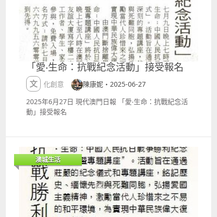
將繼續在學校和社區推廣。Connie觀察到群組內有不
陽萬成首次來澳門，帶來充滿文化反差與生活吐槽的棟
少弱勢社群需要斷捨離服務，相信這也是斷捨離的社會
篤笑，幽默犀利，保證笑唔停。 日期：7月46日地點：
意義之一。 隨著本澳人口高齡化，不少有積物習慣的長
「澳門百老匯」ndash;百老匯舞台詳情：
者開始對斷捨離服務有需求，尤其是獨居的婆婆，例如
httpswww.broadwaymacau.com.mozhhanteventga
處理舊衣物、廢舊電器等。Connie相信未來將有更多
laxymacautmpresentsjimmyoyanglivemacau 澳
人因不同需求和契機，加入斷捨離的行列。 目前學會的
洲雷霆猛男SHOW 澳洲著名猛男SHOW，結合舞蹈與魅
「愛‧生命：抗戰紀念活動」接受報名
義工開始上門為長者提供斷捨離服務，至今已處理三十
力表演，夏日夜晚的激情派對。日期：7月45日地點：
多個個案，並提供後續跟進和關懷、協助長者搬運物
G Box詳情：
文化創意
陳康妮・2025-06-27
品。在提供服務前，他們會與案主簽署同意書，「有一
httpswww.galaxymacau.comzhhantoffersentertain
個同意書給案主，確認他願意讓我們做斷捨離，是合情
mentaustraliasthunderdownunder T仔成長記：愛
2025年6月27日 現代澳門日報 「愛‧生命：抗戰紀念活
合理合法的。」 斷捨離學會成員在會址協助回收物品。
是？ 舞蹈劇 TDSM舞蹈工作室呈獻，透過舞蹈探索愛
動」接受報名
學會也為癌症關懷機構開辦斷捨離講座，幫助癌症病人
的多重意義，藝術與情感交織。日期：7月6日地點：澳
及其家人整理物品，表達生前意願。 Connie又透露，
門旅遊塔會展中心四樓劇院詳情：
學會現時正計劃的另一個新方向就是共享食物，惟推行
httpswww.macauticket.comTicketWeb2023progra
食物共享需要格外謹慎，目前仍處於摸索階段。考量到
mmeP055463 TF家族夏日運動會見面會 人氣偶像TF家
澳城生活
食品安全問題，現時學會優先考慮分享有包裝、來源明
族粉絲見面會，青春活力十足，近距離感受偶像魅力。
確且未過期的食品。 斷捨離已不僅僅是一種整理家居的
日期：7月1213日地點：銀河綜藝館詳情：
技巧，更是一種生活哲學、關懷社會的方式。澳門斷捨
httpswww.galaxymacau.comzhhantoffersentertain
離學會以實際行動，一步步推廣著簡約生活的理念，並
ment2025tffamilysummergames 郭富城夢幻舞林演
將這份關懷延伸至弱勢群體、長者，甚至癌症病患。
唱會2025 ndash; 澳門壓軸篇 亞洲舞王郭富城帶來連
Connie又相信，隨著越來越多的人加入斷捨離的行
續多場舞台盛宴，舞蹈與音樂完美融合，視覺與聽覺雙