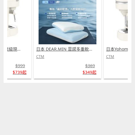
日本Yohome 迷你專業級現磨鮮萃奶泡3合1半自動家庭意式咖啡機 (需訂貨)
日本 DEAR.MIN 雲感多重軟芯柔托緩壓Peace柔眠枕 (需訂貨)
CTM
CTM
$999
$369
$739起
$349起