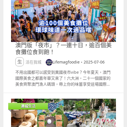
mdash;mdash; 距離熱鬧的路氹金光大道僅 10 分鐘車
程，既能逃離喧囂，又不隔絕便利。 一場與山海共生的
康養盛宴 今年六月，這片海島秘境剛剛見證了一場溫柔
的覺醒 mdash;mdash;「夏至康養瑜伽靜修」在此圓
滿落幕。這場酒店與 Wellness Yoga Events 聯手打造
的沉浸式體驗，讓追求身心平衡的賓客們，在夏至與國
際瑜伽日的雙重祝福裡，度過了三天與自然共生的時
澳門版「夜市」？一連十日，逾百個美
光。 作為參與者，我至今仍記得那份感動：因時差輾轉
食攤位食到飽！
醒於凌晨五點，起床後便外邊的風景吸引, 走至露台
時，恰好遇見太陽躍出海面 mdash;mdash; 第一縷金
生活在我城
Lifemagfoodie・2025-07-06
光刺破雲層的瞬間，海浪似乎也靜止了，那一刻的奇妙
光景，成了全天最溫柔的開場。清晨的戶外瑜伽，以椰
不用出國都可以感受到異國夜市vibe？今年夏天，澳門
林為幕，以浪聲為韻，每一次伸展都與晨光共振，每一
國際美食之都嘉年華又來了！六大洲，二十一個國家的
次呼吸都裹挾著海風的清冽；午後的音缽療愈，聲波穿
美食齊聚澳門漁人碼頭，帶上你的味蕾享受這場國際美
過枝葉縫隙，將肩頭的壓力震碎在空氣中，冥想課上，
食盛宴吧！今年更以「香料及香草」為主題，同大家一
鳥鳴成了最好的指引，引領我們潛入內心的寧靜深處；
齊探索跨越文化和地域的創新風味。場內更設有三大特
水中瑜伽更是巧妙融合了清涼與力量，讓緊繃的肌肉在
色活動，讓大家邊吃邊玩，啱哂三五知己、一家大細來
澳城生活
流動中漸漸舒展；還有一場場身心工作坊，像一把把溫
消磨時光！ 國際美食大道 匯聚超過100個特色美食攤
柔的鑰匙，輕輕打開平衡生活的門徑。待到夜幕降臨，
位，涵蓋粵菜、淮揚菜、葡國菜、阿拉伯菜等環球風味
抬頭便是漫天星光，伴著海浪聲入眠，連夢都變得輕
一網打盡。從成都麻辣小龍蝦、巴西黑豆燉肉，到澳門
盈。 參與者們都說，這不只是一場活動，更像一次「生
木糠布丁，開啟一場舌尖上的環球之旅！參考上年的人