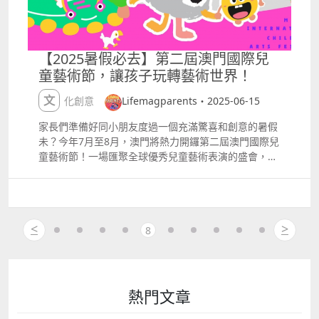
魔法世界現場體驗。日期：7月1213日、1820日地點：
威尼斯人劇場詳情：
httpswww.macauticket.comTicketWeb2023progra
mmeP055472ticketSection=20250712 TIFFANY
【2025暑假必去】第二屆澳門國際兒
YOUNG 2025 FANCONCERT TOUR Here for You in
童藝術節，讓孩子玩轉藝術世界！
MACAO 時隔6年，再度展開巡迴演出將首次在澳門舉
行單獨演唱會。強勁的唱功和精彩的舞台表演，並透過
文化創意
Lifemagparents・2025-06-15
與粉絲互動環節實現粉絲願望，令期待已久的粉絲們興
奮不已。日期：7月12日 地點：倫敦人劇場詳情：
家長們準備好同小朋友度過一個充滿驚喜和創意的暑假
httpshk.londonermacao.commacaueventsshowsti
未？今年7月至8月，澳門將熱力開鑼第二屆澳門國際兒
ffanyyoung2025.html 澳門青年交響樂團28週年會慶
童藝術節！一場匯聚全球優秀兒童藝術表演的盛會，讓
音樂會 慶祝成立28周年，青年交響樂團演繹多首經典
孩子們在歡笑中探索藝術的無限可能，家長們也能一同
古典樂章，展現青春與實力。日期：7月18日地點：澳
享受這份美好時光。【活動影片搶先看】 繽紛節目大
門文化中心綜合劇院詳情：
公開，童話、音樂、光影全都有！ 捷克布爾諾國家劇院
httpswww.macauticket.comTicketWeb2023progra
《仙履奇緣》芭蕾舞劇 灰姑娘的夢幻故事配上優雅芭
<
>
mmeP055478ticketSection=20250718 陳卓賢 IAN
8
蕾，讓孩子彷彿走進童話王國，感受音樂與舞蹈的魅
CHAN quot;TEARSquot; IN MY SIGHT SOLO
力。 詳情：
CONCERT TOUR 2025 ndash; MACAU 以「淚水」為
httpswww.icm.gov.momicaf2cnevent4529 《斯拉法
題，陳卓賢帶來深情與動感兼備的個人巡演，與樂迷一
下雪秀》：雪花飄飄，奇幻冬日童話 巨型彩色氣球、
同見證音樂新篇章。日期：7月1819日地點：銀河綜藝
漫天雪花和白色巨網，打造一個溫馨又夢幻的冬日世
熱門文章
館詳情：
界，讓孩子們笑聲不斷。 詳情：
httpswww.galaxymacau.comzhhantoffersentertain