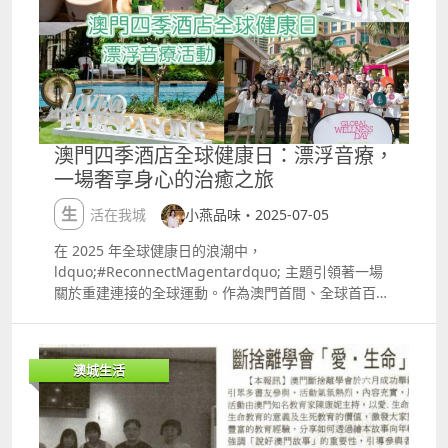
活重置」mdash;mdash; 在這裡，終於有勇氣卸下累
氣之選：拳頭大的章魚燒、西班牙油條雪糕杯、厚肉多
積的重負，擁抱徹底放鬆的心境，最後帶著重生般的活
汁的蒲燒鰻魚串（約MOP3060）性價比超高！ 小編私
力重新出發。原來真正的康養從不刻意，當你與自然足
心推薦：碗大的蟹黃湯包！先吸鮮甜湯汁，啖啖蟹黃的
夠親近，和諧便會自然而然地發生。 日常即修行，在這
鮮味，真係好juicy 現場升級千人用餐區，即買即享受
裡時時發生 在這裡, 酒店的每一天都是「微康養」的完
美食，搭配舞台上異國歌舞、小丑互動、魔術等表演，
美注腳：清晨沿黑沙灘追一場日出，腳踩獨特的黑色沙
沉浸式感受世界文化狂歡！飯後移步到遊戲互動區，小
粒感受大地的溫度；午後在園林的藤椅上靜坐，看陽光
朋友盡情放電；大人直落濱海酒吧區，吹吹海風、嘆杯
澳門四季酒店全球健康日：漂浮音療，
透過葉縫灑下跳動的光斑；傍晚看夕陽將海面染成流動
特調，Chill住享受夏日夜晚！ 美食之都廚藝展示 料理
一場奢享身心的治癒之旅
的金紅，任海風梳開糾結的思緒。 鷺環海天度假酒店定
節目愛好者千萬不要錯過！像追「黑白大廚」一樣上癮
期舉辦康養活動，7月，酒店與 Soul Healing Macau
的現場版來了！28個聯合國「創意城市美食之都」的頂
生活在我城
小燕品味・2025-07-05
頌鉢導師Ganaa，合辦了頌缽聲頻浴之旅。參加者在溫
尖主廚坐鎮，獻上60場香氣四溢的廚藝秀，近距離觀賞
和的頌鉢聲浪中釋放身心，重尋平衡。置身自然懷抱，
名廚運用八角、月桂等本地常見香料，創新演繹東南亞
在 2025 年全球健康日的浪潮中，
一場專屬的寧靜之旅徐徐展開。無論是初探聲療的探索
咖喱、地中海燉菜等經典。還有表演後的免費試吃環
ldquo;#ReconnectMagentardquo; 主題引領著一場
者，還是想為繁忙的生活節奏按下暫停鍵，都能在此被
節！親嚐星級大廚手藝！ 小編心水預告：往年的人氣場
關於重建連接的全球運動。作為澳門首間、全球首百間
療癒頻率包裹，讓心靈於海島一隅回歸本真的平靜。 在
次，貝寧的非洲炸雞配魔鬼椒醬、澳洲的塔斯曼尼亞牛
榮獲《福布斯旅遊指南》負責任待客認可
澳門這座永不落幕的城市裡，鷺環海天度假酒店像一顆
肉他他、瑞典的牛肝菌泡沫配酸種麵包等異國風味，今
（VERIFIEDtrade; Responsible Hospitality）的酒
被山海捧在手心的明珠。它用最溫柔的方式告訴我們：
年會不會強勢回歸呢？ 記得鎖定活動日程，搶先Mark
店，澳門四季酒店再度彰顯其對健康生活的追求，攜手
最好的度假，不一定要奔赴遠方，有時讓身心在熟悉的
澳城生活
心水場次啦！ 澳門國際美食論壇 ldquo;東亞文化之都
滙豐保險，於6月23日成功舉辦了一場別開生面的
山海間舒展，讓日子在晨光與浪聲裡，慢慢釀成詩就是
rdquo;城市的代表齊聚一堂，一同探索飲食文化精髓，
ldquo;漂浮音療rdquo; 活動，為賓客帶來了一場奢享
很好的方式。 鷺環海天度假酒店 地址：澳門路環黑沙
分享跨地域、跨文化的獨特風味與故事。 活動交通安排
身心的治癒之旅。 活動當日，天公作美，陽光傾灑在澳
馬路1918號 電話：853 2887 1111 了解更多
活動期間設有免費穿梭巴士服務到活動現場，三種路線
門四季酒店的熱帶礁湖泳池上，波光粼粼，寧靜而美