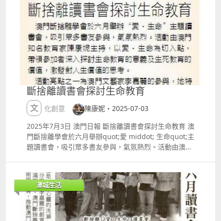
的文化與價值，強調「說好澳門故事」的重要性，引導
參與者以閱讀滋養心靈，傳承本土文化。 活動亮點之一
為澳門文藝家李嘉麗的參與，她特別為本次讀書會設計
了一系列獨具匠心的環保信封，融入澳門文化元素，展
現簡約與創意的結合。這些信封不僅實用，更傳達了斷
捨離的理念mdash;mdash;摒棄多餘、珍惜當下，讓生
活回歸本真。李嘉麗表示，設計靈感源自澳門的歷史與
自然景觀，希望透過藝術創作，讓參與者感受到「愛・
生命」的溫暖與力量。 本次活動不僅是一場心靈的洗
斷捨離讀書會探討生命教育
滌，更是一次文化與教育的交融。參與者紛紛表示，透
過陳康妮的分享與李嘉麗的創意設計，他們對生命教育
文化創意
陳康妮・2025-07-03
有了更深的體悟，並對澳門的文化傳承充滿期待。澳門
斷捨離學會表示，未來將繼續舉辦多元化的讀書會活
2025年7月3日 澳門日報 斷捨離讀書會探討生命教育 澳
動，結合文學、藝術與教育，推動澳門閱讀文化的發
門斷捨離學會於六月舉辦quot;愛 middot; 生命quot;主
展，為社區注入更多正能量。
題讀書會，吸引眾多書友參與，氣氛熱烈。活動由澳門
知名教育家陳康妮主持，以愛 middot; 生命為切入點，
帶領參加者深入探討生命教育的意義及生死教育的價
值，激發對人生價值的思考。 活動亮點之一為澳門文藝
澳城生活
家李嘉麗的參與，她特別為是次讀書會設計一系列獨具
匠心的環保信封，融入澳門文化元素，展現簡約與創意
的結合。 參與者表示，透過陳康妮的分享與李嘉麗的創
意設計，對生命教育有更深體悟，並對澳門文化傳承充