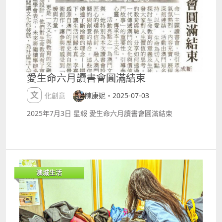
滿期待。
愛生命六月讀書會圓滿結束
文化創意
陳康妮・2025-07-03
2025年7月3日 星報 愛生命六月讀書會圓滿結束
澳城生活