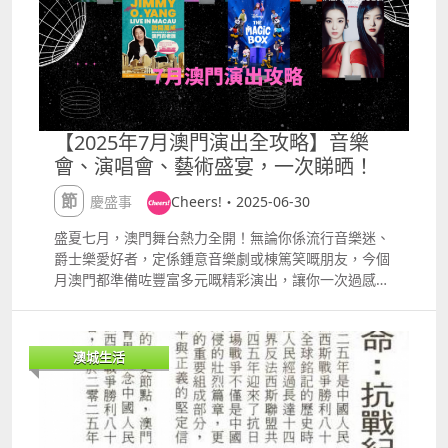
護理用品、健康產品等，此外亦收狗糧、貓糧、各類配
飾和手袋、未使用或輕微使用的護膚品，以及部分手提
電腦及配件，如鍵盤、滑鼠等。 學會義工隊在五月又走
進新口岸社區，開展家庭關懷探訪，旨在為弱勢社群送
上關愛與支持，同時針對部分家庭的家居環境問題，為
居民提供免費斷捨離整理服務。 除了每月的主題活動
外，市民平時亦可以把自己不需要，但又符合學會要求
【2025年7月澳門演出全攻略】音樂
的物品，直接送到會址。 市民在斷捨離學會會址挑選適
會、演唱會、藝術盛宴，一次睇晒！
合物品。 從線上到線下 數年前，Connie受家人經歷及
書籍的啟發，開始了斷捨離之旅，並於二〇二〇年設立
節慶盛事
Cheers!・2025-06-30
斷捨離社交平台群組，亦即斷捨離學會。現時已有逾三
萬名群組成員，除了Connie的學生、其他學校的中小
盛夏七月，澳門舞台熱力全開！無論你係流行音樂迷、
幼教師，亦有弱勢社群。 在成立學會的同一年，她向教
爵士樂愛好者，定係鍾意音樂劇或棟篤笑嘅朋友，今個
會借用場地，設立實體共享空間。起初，共享空間接受
月澳門都準備咗豐富多元嘅精彩演出，讓你一次過感受
所有物品，但後來發現部分物品乏人問津，而且不夠人
演出嘅無限魅力，快啲約定好友共赴這場夏日娛樂盛
手接收物品。經過不斷摸索，學會制定一份清單，列明
宴！ 張學友60巡迴演唱會澳門站 歌神張學友經典與全
可接受和不接受的物品種類，例如基於場地限制，不接
新曲目交織，帶來難忘的音樂盛宴。日期：7月46日地
澳城生活
受大型家具。 為了有效整理、管理共享空間，學會亦組
點：銀河綜藝館詳情：
織了義工隊，現時有二十七名成員，每個成員都有不同
httpswww.galaxymacau.comzhhantoffersentertain
的值更時間。 本地教育家陳康妮成立澳門斷捨離學會。
mentgalaxymacautmpresentsfwdinsurancetitlesp
學會發展新方向：關懷長者、共享食物 斷捨離學會今年
onsorjackycheung60concert 歐陽萬成 Jimmy O.
已到第五個年頭，目前正處於「深耕細作」階段，未來
Yang Live in Macau 棟篤笑專場 美籍港裔喜劇演員歐