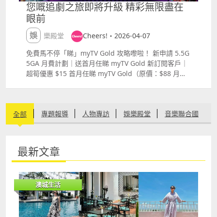
您嘅追劇之旅即將升級 精彩無限盡在
眼前
娛樂殿堂
Cheers!・2026-04-07
免費馬不停「睇」myTV Gold 攻略嚟啦！ 新申請 5.5G
5GA 月費計劃｜送首月任睇 myTV Gold 新訂閱客戶｜
超筍優惠 $15 首月任睇 myTV Gold（原價：$88 月）
現有「馬不停睇 myTV SUPER」客戶｜自動免費升級
myTV Gold，無額外收費 每月完成 3 次簽到，下個月
即可免費續睇 myTV Gold 超強勢功能 超過 70 條直
專題報導
人物專訪
娛樂殿堂
音樂聯合國
全部
播，tvN、PopC、LoveNature4K、Nickelodeon 等國
外熱播頻道，大人細路都啱睇 TVB 重頭劇搶先睇，亞
洲新劇、經典神劇同世界各地電影全解鎖 4K 超高清直
文化創意
生活在我城
有機健康
愛情婚嫁
播，視覺震撼升級 超人氣劇必睇 獨家搶先睇最新港劇
最新文章
《正義女神》｜視后佘詩曼領銜主演，內地熱播破 1.4
節慶盛事
環保自然
其他
億，氣勢如虹 華語劇 《奔赴星辰的我們》｜青春奇幻
高甜，治癒感滿滿 韓劇 《法官李漢英》｜法庭對決全
澳城生活
程高能，劇情反轉連場 日劇 《孤獨的美食家 美食特別
篇》｜尋訪地道滋味，細味日常 立即訂閱：
httpss.ctm.net5eS8m 下載 Home Media App
httpss.ctm.net1K9Tq