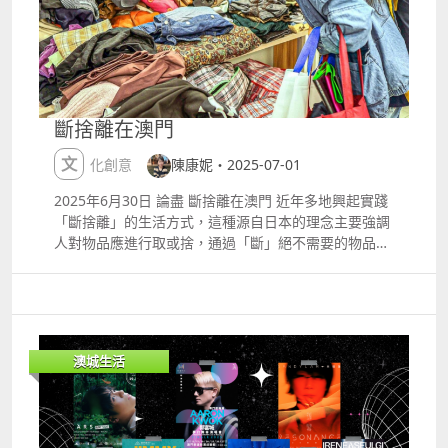
斷捨離在澳門
文化創意
陳康妮・2025-07-01
2025年6月30日 論盡 斷捨離在澳門 近年多地興起實踐
「斷捨離」的生活方式，這種源自日本的理念主要強調
人對物品應進行取或捨，通過「斷」絕不需要的物品、
「捨去」多餘的物品和「離」或擺脫對物品的依賴，簡
化生活。 本地教育家陳康妮（Connie）創立澳門斷捨
離學會，推廣「斷捨離」理念，她相信種子已經在澳播
下，正在慢慢發芽成長。 市民在斷捨離學會會址挑選適
合物品。 今年上半年學會推出不少活動。在三月，每周
澳城生活
三晚有一小時定期回收活動，旨在鼓勵市民將不需要的
物品轉化為他人所需的資源，實現共享，提升生活品質
及推動社會可持續發展。收集物品包括全新或輕微使用
的衣物、未過期的非易腐食品、嬰兒尿布、推車、長者