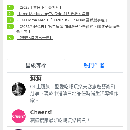
httpswww.icm.gov.momicaf2cnevent4533 葡萄牙月
mentianchantearsmysightsoloconcerttour2025ma
圓劇團《寶寶貝多芬》感官互動劇場 輕柔的《月光
【2025年春日下午茶系列】
cau 林憶蓮《迴響 Resonance》2025 巡迴演唱會澳
曲》旋律，帶領BB們進入光影與音符的奇妙國度，音樂
Home Media x myTV Gold $15 激抵入場費
門站 華語樂壇天后林憶蓮經典與新歌交織，歌聲動人，
啟蒙從此開始。 詳情：
CTM Home Media「Blacknut / OnePlay 雲遊戲專區 」
舞台震撼。日期：7月1920日、2627日地點：威尼斯人
httpswww.icm.gov.momicaf2cnevent4535 韓國筆刷
【2025暑假必去】第二屆澳門國際兒童藝術節，讓孩子玩轉藝
綜藝館詳情：
劇團《波力波拉》光影劇場 動畫投影搭配現場樂隊，
術世界！
httpshk.venetianmacao.comentertainmentsandyla
讓睡房牆壁瞬間變成奇幻樂園，關燈後的大冒險，孩子
【澳門5月演出合集】
m2025.html Kenny G Forever in Love with Macao
們絕對愛不釋手。 詳情：
爵士大師Kenny G帶來浪漫爵士音樂會，柔美旋律陪伴
httpswww.icm.gov.momicaf2cnevent4531 科學探索
夏夜，享受輕鬆愉悅時光。日期：7月19日地點： 「澳
親子劇《宇宙的奧秘‧宇航員的一天》 沉浸式太空互動
門百老匯」ndash;百老匯舞台詳情：
體驗，帶孩子穿梭星際，探索浩瀚宇宙。 詳情：
星級專欄
熱門作者
httpswww.broadwaymacau.com.mozhhanteventke
httpswww.icm.gov.momicaf2cnevent4530 跨越世代
nnygforeverlovemacao 澳門中樂團202425樂季閉
的《迪士尼魔法盒子》 一場充滿魔法與奇幻的互動
蘇蘇
幕音樂會《紫氣東來》 融合古典與現代中樂元素，展現
劇，帶領孩子進入魔法世界，激發無限想像力和創
中樂獨特魅力與創新。日期：7月26日地點：澳門文化
意。 詳情：
OL上班族，酷愛吃喝玩樂美容旅遊藝術和
中心綜合劇院詳情：
httpswww.icm.gov.momicaf2cnevent4532 超過100
分享。現於中港澳三地兼任時尚生活專欄作
httpswww.macauticket.comTicketWeb2023progra
班工作坊，讓孩子動手玩出創意！ 藝術節不只是看表
家。
mmeP055058ticketSection=20250726 2025 KIM
演，還有超過35項、逾100班工作坊，涵蓋音樂、戲
JAE JOONG ASIA TOUR CONCERT BEAUTY IN
劇、繪畫、舞蹈等多元藝術形式，讓孩子親身參與，玩
Cheers!
CHAOS IN MACAU 韓國人氣歌手金在中攜全新巡演主
出創意與自信。 親子藝術體驗營 爸媽和孩子一起動手
積極搜羅最新吃喝玩樂資訊！
題「BEAUTY IN CHAOS」再度降臨澳門，帶來震撼現
做，增進感情又能發揮創意。 詳情：
場演出。日期：7月26日地點： 「澳門百老匯」ndash;
httpswww.icm.gov.momicaf2cnevent4569 星星魔