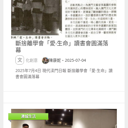
httpswww.artyzen.comschotelsgrandcoloaneresor
不同地點任你選擇！自駕的朋友可以留意澳門漁人碼頭
好。活動伊始，賓客們便踏入由巴賽隆納皇家品牌
t 電郵： info.glm@artyzenhotels.com
的停車安排哦！ 路線一關閘口岸 harr; 澳門漁人碼頭
Natura Bisseacute; 打造的 ldquo;純淨空氣泡泡艙
路線二中區羅保博士街（近澳門廣場） harr; 澳門漁人
rdquo;。在 99.99% 純淨無污染的空氣中，身心得到深
碼頭 路線三六家綜合度假休閒企業（上葡京、永利皇
層淨化與重設，疲憊與壓力一掃而空，彷彿卸下了生活
宮、美獅美高梅、新濠影滙、威尼斯人酒店及澳門銀
的重擔，以全新的姿態開啟這場療愈之旅。Natura
河） rarr; 氹仔中央公園 rarr; 澳門漁人碼頭澳門漁人
Bisseacute; 自 1979 年在巴賽隆納創立以來，一直是
碼頭 rarr; 氹仔中央公園 rarr; 六家綜合度假休閒企業
西班牙高端護膚的代表，其產品將科學配方與奢華體驗
斷捨離學會「愛‧生命」讀書會圓滿落
（澳門銀河、威尼斯人酒店、新濠影滙、美獅美高梅、
完美融合，深受皇室貴族與明星名流喜愛，此次打造的
幕
永利皇宮及上葡京）穿梭巴士服務時間日期：2025年7
泡泡艙，更是為活動增添了一份高端與專業。 筆者體驗
月11日至20日時間：週一至五：1530至2230；週六及
巴賽隆納皇家品牌 Natura Bisseacute; 打造的 ldquo;
文化創意
陳康妮・2025-07-04
日：1500至2330班次：各路線每30分鐘一班今個夏
純淨空氣泡泡艙rdquo;。 隨後，在 ldquo;量思rdquo;
天，世界美食匯聚澳門，共同感受澳門國際美食嘉年華
創辦人金蕉老師的引領下，賓客們逐一登上浮床，體驗
2025年7月4日 現代渎門日報 斷捨離學會「愛‧生命」讀
的狂歡吧！ 活動詳情 2025澳門國際美食之都嘉年華活
ldquo;漂浮頌缽音療rdquo;。漂浮在水面之上，鳥鳴風
書會圓滿落幕
動日期：7月11至20日活動時間：週一至五：1530至
聲輕拂耳畔，水波溫柔流動，頌缽發出的和諧聲波縈繞
2200；週六及日：1500至2300 地點：澳門漁人碼頭
四周，整個世界彷彿都安靜下來。賓客們沉浸在這和諧
羅馬廣場及勵駿大道更多資訊：
的聲波與靜心音訊之中，在平和安穩的氛圍裡，身心逐
httpswww.macaotourism.gov.mozhhantarticleeven
漸達到平衡，在安寧中重獲身心的活力，與自我、自然
tsgastronomyfest2025圖片來源：明報澳門旅遊局澳
進行了一場深度對話。 活動結束後，澳門四季酒店的貼
門銀河
心服務更是讓人倍感開懷。清爽解暑的特色飲品搭配健
澳城生活
康低脂的牛油果茶點，綿密清甜，沁涼舒暢，為這場療
愈之旅畫上了完美的句號。每一口美食，都承載著酒店