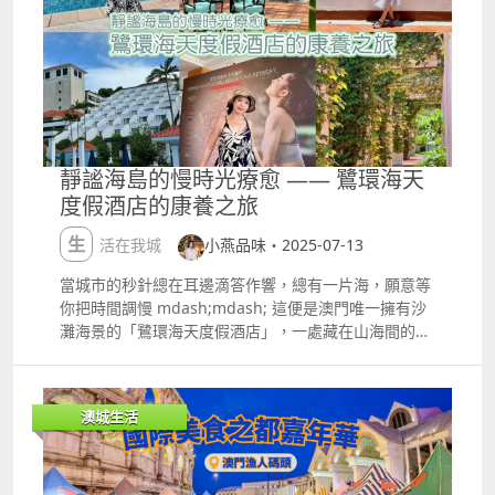
靜謐海島的慢時光療愈 —— 鷺環海天
度假酒店的康養之旅
生活在我城
小燕品味・2025-07-13
當城市的秒針總在耳邊滴答作響，總有一片海，願意等
你把時間調慢 mdash;mdash; 這便是澳門唯一擁有沙
灘海景的「鷺環海天度假酒店」，一處藏在山海間的康
養淨土。 坐落在路環島東南端的它，左擁青山，右抱黑
沙灘。推開房間露台門，藍天與碧海在眼前鋪成無邊畫
卷，腳下細軟的黑色沙粒是大自然的獨特饋贈；漫步園
澳城生活
林，青草與泥土的芬芳纏繞鼻尖，海浪拍岸與鳥鳴啾啾
組成天然白噪音。在這裡，度假從不是刻意的「放鬆任
務」，而是讓身心自然而然地沉入自然懷抱，與海島的
寧靜共振。更妙的是，它與繁華保持著恰好的距離