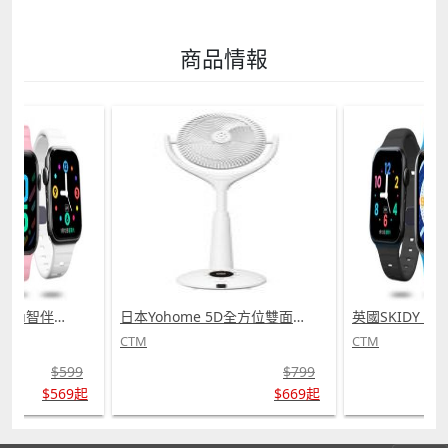
商品情報
英國SKIDY SmartEdu智伴高清流暢五重定位遠控180°旋攝雙向視頻海外適配兒童智能手錶PRO (需訂貨)
日本Yohome 5D全方位雙面雙葉對流淨化智能語音伸縮循環扇 PRO (需訂貨)
CTM
CTM
$599
$799
$569起
$669起