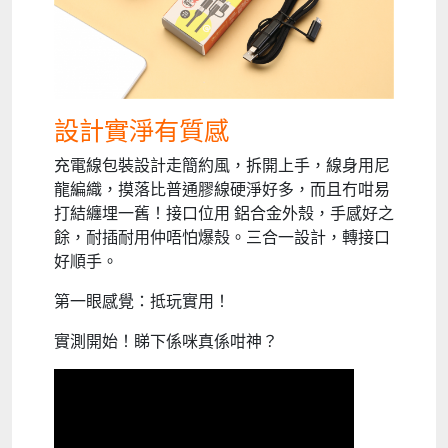
設計實淨有質感
充電線包裝設計走簡約風，拆開上手，線身用尼
龍編織，摸落比普通膠線硬淨好多，而且冇咁易
打結纏埋一舊！接口位用 鋁合金外殼，手感好之
餘，耐插耐用仲唔怕爆殼。三合一設計，轉接口
好順手。
第一眼感覺：抵玩實用！
實測開始！睇下係咪真係咁神？