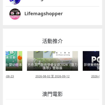
Lifemagshopper
活動推介
活動-嬰幼繪本
方舟澳門藝術學會呈獻2026《藝力
菲律賓亮點文
轉
匯聚》雙聯展
覽會
2026-08-23
2026-08-02 至 2026-09-12
2026-07-2
澳門電影