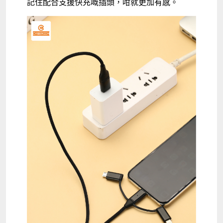
記住配合支援快充嘅插頭，咁就更加有感。