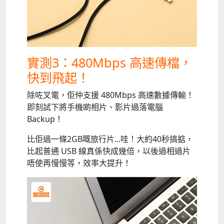
實測3：480Mbps 高速傳檔，
快到飛起！
除咗叉電，佢仲支援 480Mbps 高速數據傳輸！
即刻試下將手機啲相片、影片過落電腦
Backup！
比佢過一條2GB嘅旅行片...哇！大約40秒搞掂，
比起普通 USB 線真係快成幾倍，以後過相過片
唔使再慢慢等，效率大提升！