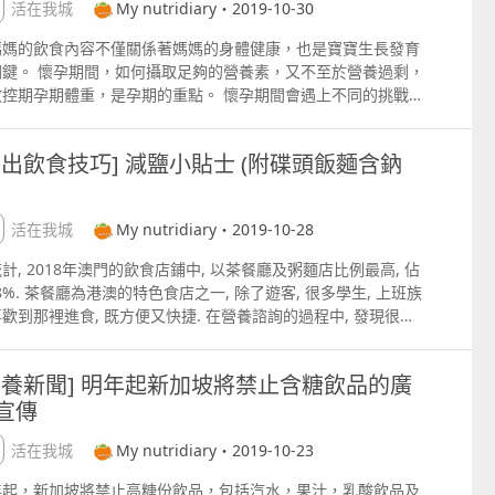
時都會連皮吃，因此，即使不用油烹調，所攝入的脂肪含量都很
受支出，我們只可每天吃足夠的鈣質，以確保不會動用銀行的存
生活在我城
My nutridiary・2019-10-30
每隻約80克的雞翼含脂肪12.8克，即2.5茶匙油，佔每日建議
。若銀行的存款被支出得多，我們很容易會患上骨質疏鬆症哦！
肪攝取上限的21%，飽和脂肪即佔每日建議脂肪攝取上限的
媽媽的飲食內容不僅關係著媽媽的身體健康，也是寶寶生長發育
鈣的方式：食物補充及鈣片 提提你，不是吃了就算，我們還要注
8%；雞腳雖然沒有很多肉，但其脂肪含量也很高，其脂肪含量佔
關鍵。 懷孕期間，如何攝取足夠的營養素，又不至於營養過剩，
吸收率哦。一般植物含有植酸，草酸，纖維素等影響鈣質吸收的
熱量的61%。 雞脾含脂量的高低視乎連不連皮吃，如果連皮吃，
效控期孕期體重，是孕期的重點。 懷孕期間會遇上不同的挑戰，
子，因此，植物性的鈣質會比較難吸收， 補鈣小貼士： 乳糖不
隻的脂肪含量比去皮相差約4茶匙的油量；雞胸肉通常不會連皮
吐，疲倦，排便困難，肥胖，妊娠高血糖及高血壓都是媽媽們比
症者可選擇經發酵的奶類製品，如芝士或乳酪。奶類製品儘量選
因此其脂肪含量及熱量都不高。 吃雞小貼士： 1. 去皮進食，
關注的重點，為了自己及寶寶的健康，一套正確的，個人化的飲
低脂或脫脂。 大部分鈣質儲存於骨骼中，我們可以多選擇連骨吃
外出飲食技巧] 減鹽小貼士 (附碟頭飯麵含鈉
少至少12的脂肪攝取量。 2. 選擇白切雞，鹽水雞，熱量會比
計劃是必需的。 懷孕期間，六大營養素缺一不可，以下為簡要的
魚類，如小魚乾，沙甸魚等。 避免與朱古力，菠菜，士多啤梨等
雞，炸子雞或滷水雞低得多。 3. 可配會蔬菜及五穀類 如白
出懷孕三階段必需必重視的關鍵營養素： 懷孕第一期： 葉酸：
含草酸的食物同食。 進食鈣質豐富的食物時可與富含維他命Ｃ的
，藜麥等 一起進食，比較容易有飽足感，與單單只吃雞相比，所
寶神經管發育的關鍵元素，也是造血的營養素，可藉由攝取每天
物同食，可增加鈣質吸收。 鈣片可選擇睡前服用，以減少食物中
生活在我城
My nutridiary・2019-10-28
的脂肪來得少很多。 4. 不喜歡吃牛肉或豬肉，但又想吸收較
2碗深綠色蔬菜逹到建議量。 鋅：使媽媽減低疲倦感，也可提升
有影響鈣質吸收的營養素，也有助舒眠。 選擇鈣片時，除了留意
鐵質的話，可以選擇吃雞脾肉，雞脾肉的肌紅蛋白較多，屬於紅
媽的免疫力，減少感冒。蠔及海鮮為鋅的食物來源。 懷孕第二
量的多少外，更需要留意成份表上所使用 quot;鈣的種類
計, 2018年澳門的飲食店鋪中, 以茶餐廳及粥麵店比例最高, 佔
 更多營養資訊可讚好FB專頁
： 蛋白質：優質低脂的蛋白質可以提供胎兒生長發育所需，也不
ot;，單單鈣質含量高不等於吸收得好哦！ 如有需要建議先諮詢
.8%. 茶餐廳為港澳的特色食店之一, 除了遊客, 很多學生, 上班族
pswww.facebook.commynutrinotes 或wechat
於使媽媽長胖，還可以為產後的乳汁分泌作好儲備。每日240克
師。 高鈣食譜：
歡到那裡進食, 既方便又快捷. 在營養諮詢的過程中, 發現很多
nutrinotes 預約諮詢
類或魚類即可逹到全日的優質蛋白質攝取量。 維生素B群：有助
pslifemag.cyberctm.comzh_TWblogmynutridiary8778%E7
體重上升的原因只是由於身體水腫, 是名符其實的 quot;水腫性
善孕吐，預防貪血及憂鬱的症狀，也有助於提高身陳代謝。建議
7%9F%E9%A4%8A%E9%AB%98%E9%88%A3%E9%A3%9F%
quot;, 只要注意日常作息, 控制鈉質鹽份的攝取, 便很容易
孕期可增加全穀類的攝取，以逹到穩定血糖，改善便秘及提供維
%AD%9C 讚好FB專頁：
營養新聞] 明年起新加坡將禁止含糖飲品的廣
ot;瘦quot; 下來, 同時也能更有效地控制血壓. 營養師找了茶餐
素B 群。 鈣質：懷孕期間，鈣質的吸收是一般人的兩倍，除了預
pswww.facebook.commynutrinotes
宣傳
見的8款碟頭飯麵的含鈉量給大家參考 世界衛生組織建議, 成
媽媽骨質疏鬆外，也可促進寶寶骨骼及牙齒的發展。 懷孕第三
日鈉質建議攝取上限為2000毫克, 如果大家都是外食族的話,
： 維生素A：協助寶寶視網膜發育，減少孕媽媽皮膚乾燥的現
生活在我城
My nutridiary・2019-10-23
考下以 quot;減鹽quot; 小貼士 1. 選擇以新鮮食材作烹調的菜
。 維生素C：可以協助鐵質的吸收，增強抵抗力。維生素C有怕
 減少選擇含加工食品的菜色, 如餐蛋飯, 沙丹雞扒飯等. 2. 避免
的特點，建議富含維生素C的食物不宜過分加熱哦 鐵質：懷孕第
年起，新加坡將禁止高糖份飲品，包括汽水，果汁，乳酸飲品及