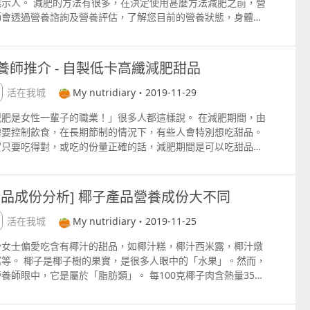
態示人。 減肥的方法有很多，在決定使用甚麼方法減肥之前，營
上限攝取量為每日2000毫克，攝取過量可能會導致腹瀉、腸胃不
，以逹到更好的熱量控制。 更多資訊請讚好FB專頁
師會透過營養諮詢及營養評估，了解您目前的營養狀態，身體狀
、甚至增加腎結石的風險。 更多營養資訊可讚好FB專頁
pswww.facebook.commynutrinotes
或生活習慣等等，再根據您的身體情況及生活習慣制訂合適的，
pswww.facebook.commynutrinotes
人化的體重控制計劃，以逹到健康調理，疾病控制及體重控制的
的。 市面上有很多減肥餐單，但不是對於每個人都是可行的。標
養師推介 - 自製低卡高纖減肥甜品
快速享瘦的餐單，若使用不當，有機會會影響未來的身體健康，
可能有較高的復胖率。因為每個人的熱量需求，運動量，身體狀
生活在我城
My nutridiary・2019-11-29
，生活習慣及肥胖的種類都不一樣。找出適合自己，并能夠持續
減肥是女性一輩子的職業！」很多人都這樣說。 在減肥期間，由
行，使之成為自己生活一部分的餐單，才是您的首選。 營養師提
需要控制飲食，在長期節制的情況下，有些人會特別想吃甜品。
：1. 建議進行體重控制前先諮詢您的營養師您所選擇的方案是
實只要吃得對，或吃的份量正確的話，減肥期間是可以吃甜品
合您。2. 減肥期間應攝取足夠熱量，節食減少熱量攝取 不是
，營養師絕對不建議在減肥期間節食哦！ 自製低卡高纖甜品
好的選擇。3. 減肥期間不應只執著於體重的變化，應時刻留意
ash;蜂蜜檸檬愛玉凍 10人份 愛玉凍與澳門地區經常吃的冰粉質
體成分的變化，清楚自己所減少的是水份，脂肪還是肌肉。 更多
相若，但它們是不同的果實。愛玉是台灣特有的藤本植物，它的
養相關資訊及營養諮詢可讚好FB專頁
食品成份分析] 椰子產品營養成份大不同
實為隱花果，在厚厚的果皮下藏有上萬朵小花。粘性的物質為植
pswww.facebook.commynutrinotes
膠，是一種可溶性膳食纖維，因此愛玉子是一種高纖食品，對減
生活在我城
My nutridiary・2019-11-25
有很大的幫助。這裏小小的一碗已經有一個中型蘋果的纖維！ 愛
少女士偏愛吃含有椰汁的甜品，如椰汁糕，椰汁西米露，椰汁燉
小故事 從前，有一個人常從大陸到台灣嘉義採買土產，運往大陸
窩等。 椰子是椰子樹的果實，是很多人眼中的「水果」。然而，
生意。一天，他經過後大埔，因為天熱、口渴，於是到山澗溪邊
養師眼中，它是屬於「脂肪類」。 每100克椰子肉含熱量354
水。突然他看到水面好像結了冰一樣，他很好奇，就將它嚐了一
卡，其中脂肪含量非常高，佔總熱量的85%。椰子也是很少數富
，覺得好清涼、好舒服，心想天氣這麼熱，這裡怎麼有這樣冰涼
飽和脂肪的植物，其飽和脂肪佔總脂肪含量的89% 一般建議非素
東西呢？看看水上，樹上掉落的果實，零零落落散布，將它拿