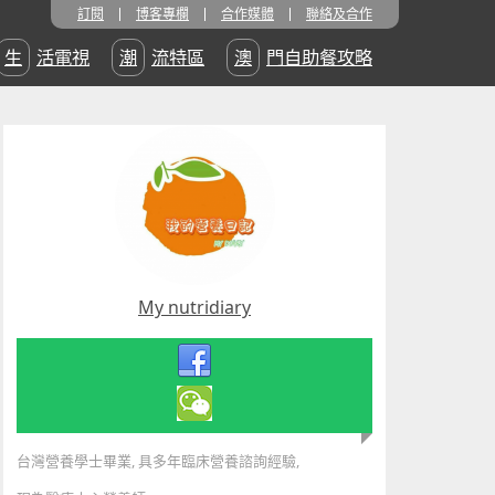
訂閱
博客專欄
合作媒體
聯絡及合作
生活電視
潮流特區
澳門自助餐攻略
My nutridiary
台灣營養學士畢業, 具多年臨床營養諮詢經驗,