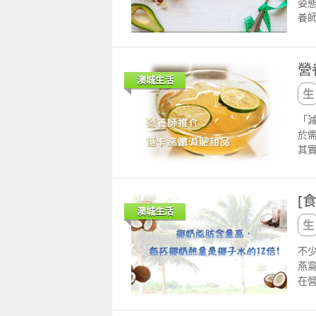
姿
的
算量
養
適
htt
況
htt
個
目
營
榜
澳城生活
及
況
「
進
於
提您
其
否適
的
您最
md
身
地
營
[
果
htt
澳城生活
物
肥
不
玉
燕
做
在營
飲
大
下
含
的