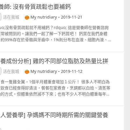
者，其食用油可選擇富含不飽和脂肪的植物油為佳。 我們來看看
，輕輕揉一揉就有果膠滲出，因此他發現，就是這果子造出來的
養師: 沒有骨質疏鬆也要補鈣
椰子產品的營養成分： 椰子汁／椰奶 coconut milk 為椰子果
涼，好東西不拿不行，於是拾起一些回家，在家中用水搓洗後，
加水攪拌而成，因此脂肪含量高。每100毫升的椰奶所含是熱量
下子就成凍了，加一些糖，風味真好。好事傳千里，於是採擷的
生活在我城
My nutridiary・2019-11-21
不多等於1碗飯，是椰子水的12倍，其脂肪含量約等於5茶匙油。
日漸增多，販售在廣東、福建等地，深受大家的喜愛。因為他有
quo;沒有骨質疏鬆就不用補鈣？rdquo; 這是營養師在營養諮詢
油 coconut oil 富含飽和脂肪酸，因其脂肪多為中鏈脂肪酸
個女兒叫愛玉，她把這個凍凍拿出去售賣，吃到的人都說好，因
經常被問到的。讓我們一起了解一下鈣質吧！ 鈣質在我們身體
T oil，不需經膽汁及胰液消化便可直接由人體吸收，適合患肝
吃過的人就叫它為愛玉凍。 更多營養相關資訊可讚好FB專頁
，約99%存在於骨骼與牙齒中，1%則分布在血液、細胞內液、
胰疾病之人士食用。若一般健康成年人，建議應根據其不同的情
pswww.facebook.commynutrinotes
肉及組織中，並在身體中扮演了很重要的角色： 有助於維持骨骼
，如飲食習慣，食物種類等，決定食用椰子油的合適與否。 椰子
牙齒正常發育及健康。 維持正常的凝血功能。 有助於肌肉與心
coconut water 為未成熟的椰子 ndash; 椰青的汁液，熱量和脂
的正常收縮及放鬆。 穩定神經，幫助入睡，提升睡眠品質。 減
含量非常低，但電解質如鈉，鉀，鎂豐富，糖分不高，適合減肥
營養成份分析] 雞的不同部位脂肪及熱量比拼
骨質流失，降低骨折發生率。 幫助調控血脂異常，降低心血管疾
士在體重控制期間做運動時補充，以補充從汗液中流失之電解
險。 有助於體重管理 脂肪的代謝是需要鈣質參與的 舒緩經前
 更多資料可讚好FB專頁
生活在我城
My nutridiary・2019-11-12
群 預防抽筋、肌肉拉傷 有效預防高血壓，預防動脈硬化 當體
pswww.facebook.commynutrinotes
日食一隻雞全翼，1個半月體重會增加１公斤！ 很多人不明白為
血鈣充足時，鈣質會儲存於我們的骨骼中；當血鈣濃度下降時，
麼飲食已經食得好清淡，餐餐在家煮食，烹調都以白烚、清蒸等
便會從骨骼中 quot;釋放quot; 出來，以供身體正常運作所
油的方式，但體重依然減不下來；也有不少人不明白體重每年上
。 身體骨骼的骨質大約在30歲會達到最高峰，之後骨質逐漸減
的原因。 在營養諮詢的過程中，會發現不少人每年的體重上升主
，尤其在女性停經後，骨質減少的速度會加快。如果骨質流失過
由於長期的生活及飲食習慣所累積的，只要改變這些習慣，其實
，使得原本緻密的骨骼形成許多孔隙，呈現中空疏鬆的現象，就
很輕易就會降下來，你依然可以不時 「Happy Hour」一下
謂的「骨質疏鬆症」。 補鈣的原因 1. 30歲前，可為 quot;骨
女人營養學] 孕媽媽不同時期所需的關鍵營養
！ 最容易使體重不自然上升的飲食陷阱，是不少人在家或出外都
行quot; 補充多點存款，以供將來 quot;退休quot; 之用。 2.
歡吃的雞翼，以及經常用來煲老火湯的雞腳！ 由於大部份人吃雞
歲 quot;退休quot; 後，quot;骨骼銀行quot; 不再接受存款，只