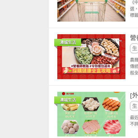
《
選
標
時，
師眼
求
營
品
澳城生活
無
求
農
哦。
傳
般
子
含
於5
[
食
澳城生活
總熱
炒
最
意
不
適
上
瓜