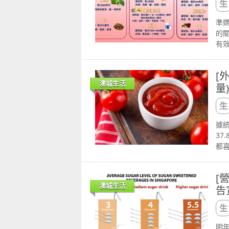
翼
接
高，
款
脂
準
補
1
的
意
總
有
因
每
孕
耐
吃，
較
擇
[
可減
食
的
澳城生活
量)
豉油
列
富
飯
寶
食
攝取
1
含
多
媽
鈣含
據統
肉哦
期
qu
37
htt
致
營養
都喜
my
肉
htt
人士
改
%8
肥胖
在
E8
[
qu
生
htt
澳城生活
告
廳常
防
日每
期
可參
象
色,
熱
明