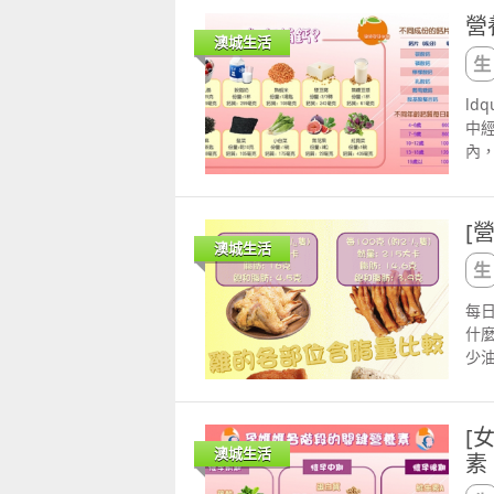
食
起
營
不同
冰
澳城生活
肉
一
差
人
ld
椰子
一
中
MC
此
內
膽
htt
肌
況
與
水 
臟
肪
[
緩
人
澳城生活
病風
質。
症後
htt
每
內
什
鈣質
少
需
升
少
要
多
體重
是所
[
哦
骼銀
澳城生活
素
喜
30