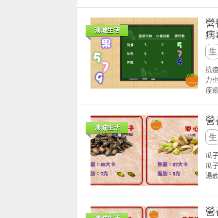
都屬
面
營
或
澳城生活
病
抗
力
痊
前
植
營
何
澳城生活
蔬果
則：
天4
瓜
量計
瓜子
（1
湯
要
烹
子
製
吃
此
營
元
較