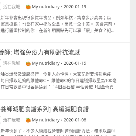
及抗癌都大有功效。 更多資訊可讚好FB專頁
拜年期間需要邊吃邊聊天，建議在吃瓜子前先把自己想吃的份量
生活在我城
My nutridiary・2020-01-19
pswww.facebook.commynutrinotes
出來，吃完即止，以減少多吃的風險。 更多資訊可讚好FB專頁
逢新年都會出現很多賀年食品，例如年糕，寓意步步高昇；瓜
pswww.facebook.commynutrinotes
，寓意搲銀；也會在家中擺放全盒，寓意十全十美。 美食當前，
在進行體重控制的你，在新年期間點先可以享「瘦」美食？記住
師給你的小貼士啦！ 每款糕點以1件50克 約1副撲克牌大小 計
，以煎年糕的熱量最高，2件約等於1碗飯的熱量。 以糖份來比
，馬蹄糕及年糕在製作過來中會加入砂糖或片糖，因此糖份較
養師: 增強免疫力有助對抗流感
，每件約含2粒方糖的量。 芋頭糕及蘿蔔糕在製作過程中雖然沒
加糖，但會加入蝦米，蠟肉等而使其含鈉量高，每件的含鈉量約
生活在我城
My nutridiary・2020-01-15
日建議量的13%。 營養師教你進食小貼士： 建議食用前先了
近肺炎爆發及流感盛行，令到人心惶惶，大家記得要增強免疫
其換算量。糕點屬於五穀類，因此，食用時，應以其取代米飯，
每日攝取足夠的維他命C。 維他命C的每日建議攝取量為100毫
條等主食，即以一件蘿蔔取代14碗白飯的量。糕點的建議每次食
在日常飲食中很容易逹到： 14個番石榴 半個黃椒 1個金奇異
量為兩件。 以蒸代替煎，減少油脂及熱量攝取。如真的想有香口
1個中型橙 13個中型木瓜 20粒車厘茄 就可以滿足全中所需，平
味道，可改用易潔鑊煎煮，減少用油量。 可以自製糕點。如製作
做足準備，增加免疫力，就有足夠的能力對抗病毒及細菌！ 吸煙
蔔糕時，以冬菇，乾瑤柱等少鈉味鮮的食材代替蝦米，蠟肉等高
士或已經患感冒人士，身體所消耗的維生素C會比正常人多，應
食材，減少糕點的含鈉量。 因應自己的自身情況選擇合適的糕
營養師減肥食譜系列] 高纖減肥食譜
多攝取。近年也有多份研究指出，每天攝取200毫克或以上的維
。馬蹄糕及年糕含有大量砂糖，且年糕用糯米粉製作而成，升糖
C，能更有效縮短感冒時間逹50%。 營養師提提大家：市面的
數高，關注血糖的人士需注意；芋頭糕及蘿蔔糕含鈉量高，關注
生活在我城
My nutridiary・2020-01-08
素C補充劑劑量高，4001000毫克，身體不能完全吸收，多餘
壓的人士需注意攝取量，并可在其他食物的烹調上減少用鹽；至
新年快到了，不少人紛紛找營養師詢問減肥方法，務求以最fit
會被排出體外造成浪費，建議可分兩段時間分開服用。維生素C
體重控制人士，建議選擇用蒸的烹調方式煮食，并留意糕點的換