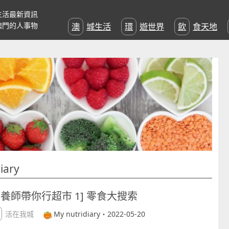
生活最新資訊
澳門的人事物
澳城生活
環遊世界
飲食天地
iary
營養師帶你行超市 1] 零食大搜索
生活在我城
My nutridiary・2022-05-20