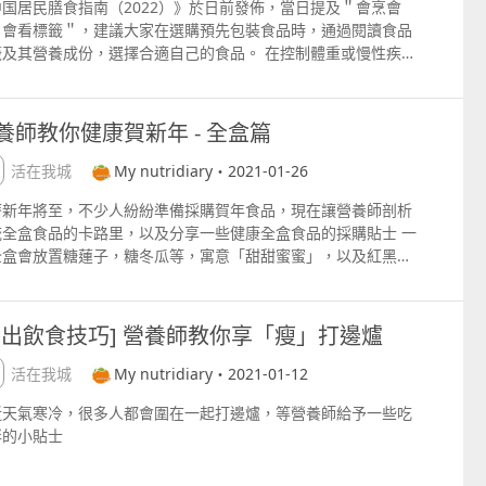
中国居民膳食指南（2022）》於日前發佈，當日提及＂會烹會
，會看標籤＂，建議大家在選購預先包裝食品時，通過閱讀食品
籤及其營養成份，選擇合適自己的食品。 在控制體重或慢性疾病
很多人認為＂不吃quot;，＂吃少一點quot; 是最好。而在營養
中，＂吃得正確quot; 比較重要。我們可因應自己的營養需
，生活及飲食習慣為自己訂製個人化的飲食模式，適當選擇食
養師教你健康賀新年 - 全盒篇
，可讓我們更健康快樂哦。 這次營養師逛了不同超市，選了幾款
糖，無鹽，無油，無添加劑的零食給大家參考，可根據自己的需
生活在我城
My nutridiary・2021-01-26
去取代各類型食品： 已為會員們計算好換算量，可自行代入餐單
曆新年將至，不少人紛紛準備採購賀年食品，現在讓營養師剖析
 FB 我的營養日記 微信 mynutrinotes
統全盒食品的卡路里，以及分享一些健康全盒食品的採購貼士 一
全盒會放置糖蓮子，糖冬瓜等，寓意「甜甜蜜蜜」，以及紅黑瓜
，寓意「搲銀」，以下為傳統全盒食品的卡路里： 傳統「八甜」
有較高糖份，世界衞生組織建議，成人每日的游離糖攝取量應少
0克，更理想為少於25克。一件「八甜」食品含有510克糖，過
外出飲食技巧] 營養師教你享「瘦」打邊爐
過量易導致肥胖。 瓜子的脂肪含量豐富，屬於脂肪類，其脂肪佔
量的70%以上，每湯匙的瓜子約等於1茶匙食用油。 黑瓜子在
生活在我城
My nutridiary・2021-01-12
製過程中會添加醬油或調味料，鈉質含量較高，高血壓人士應注
近天氣寒冷，很多人都會圍在一起打邊爐，等營養師給予一些吃
；紅瓜子在製作時會添加礦物油，使其有光澤，易引致腸胃不
胖的小貼士
。 除了傳統食品外，若想吃得更健康，可用「取代法」，於全盒
加上低糖無糖，無鹽的食品： 可用原味南瓜子，葵瓜子取代紅黑
子，減少攝取過量鹽份及礦物油。需注意的是，所有瓜子及堅果