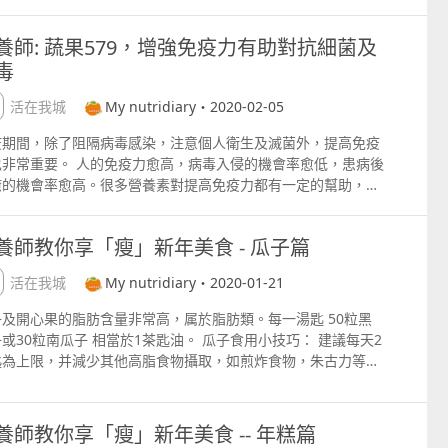
於脂肪類，建議每日以２湯匙 即２份脂肪 為限。 「八甜」方
，可以無糖糖果或無添加糖的水果乾代替。 有關食材的購買地點
養師: 蔬果579，增強免疫力有助對抗細菌及
更多的營養諮詢可瀏覽FB網頁。
毒
生活在我城
My nutridiary・2020-02-05
疫期間，除了阻隔病毒感染，注意個人衛生及滅菌外，提高免疫
也非常重要。 人的免疫力愈高，病毒入侵的機會率愈低，患病後
癒的機會率愈高。很多營養素對提高免疫力都有一定的幫助，除
篇文章提及的增加維他命Ｃ的攝取外，維生素A，維生素D，很多
化素例如蒜素等，都有助增強免疫力。那麼，實際上我們應該如
養師教你享「瘦」新年美食 - 瓜子篇
獲得這些營養素呢？其實方法很簡單。 要達到提高免疫力，每天
彩虹579很重要，每天三蔬二果已經不夠了哦！ 蔬果579原
生活在我城
My nutridiary・2020-01-21
 1. 12歲以下兒童：每天3份蔬菜，2份水果。2. 成年女性：每
份蔬菜，3份水果。3. 成年男性：每天5份蔬菜，4份水果。 份
子及開心果的脂肪含量非常高，属於脂肪類。每一湯匙 50粒黑
算：1份蔬菜＝煮熟後半碗1份水果＝1女性拳頭大小或34碗
或30粒南瓜子 相當於1茶匙油。 瓜子食用小技巧： 建議每天2
碗等於300毫升的飯碗） 彩虹蔬果原則： 不同顏色的蔬果也需
匙為上限，并減少其他高脂食物攝取，如煎炸食物，朱古力等，
攝取，如紅色的蕃茄，黃色的芒果，綠色的的菜心，紫色的茄
調方式可以少油為主，如清蒸，上湯等。 黑瓜子大多經過人工炒
，白色的雪耳等，因為不同顏色的蔬果會有不同的功效，不應只
，額外的醬油或調味料添加會使其鈉含量增加，影響血壓。因
某一種顏色。 天然食物含有多種不同的營養素，比營養補充品多
，選擇一些經天然烘焙及沒有加鹽的瓜子，如南瓜子和葵花子比
養師教你享「瘦」新年美食 -- 年糕篇
化得多，堅持每天彩虹蔬果579的飲食原則，對提升免疫力，抗
健康適宜。 盡量避免邊吃瓜子邊看電視，以免不知不覺多吃了。