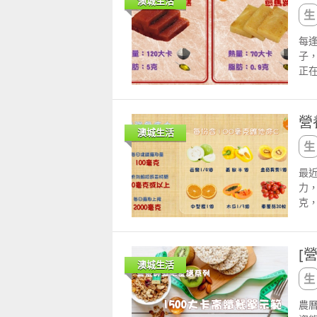
澳城生活
氧化
若
htt
分
每
htt
子
正
營養
算
較
營
高
澳城生活
有
佔每
最
解
力，
麵
克，
用
果 
的
日
蘿
人
鈉
[
更
點
澳城生活
生素
指
維生
血
農曆
的
於