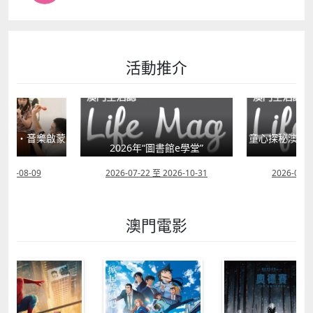
活動推介
星語・音樂啟蒙
童心探秘澳門的
”
2026年“圖書館e學堂”
移
2026-08-09
2026-07-22 至 2026-10-31
2026-07-1
澳門電影