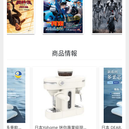
商品情報
日本Yohome 迷你專業級現磨鮮萃奶泡3合1半自動家庭意式咖啡機 (需訂貨)
日本 DEAR.MIN 雲感多重軟芯柔托緩壓Peace柔眠枕 (需訂貨)