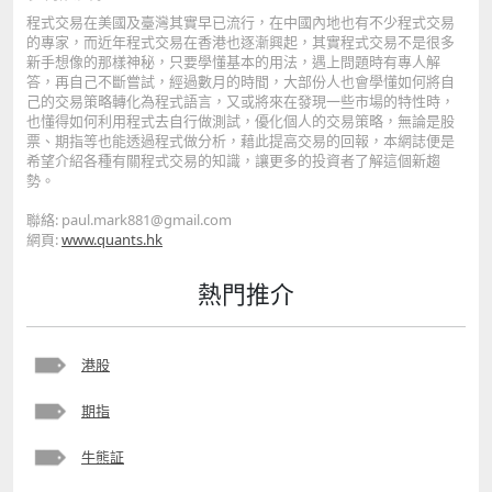
程式交易在美國及臺灣其實早已流行，在中國內地也有不少程式交易
的專家，而近年程式交易在香港也逐漸興起，其實程式交易不是很多
新手想像的那樣神秘，只要學懂基本的用法，遇上問題時有專人解
答，再自己不斷嘗試，經過數月的時間，大部份人也會學懂如何將自
己的交易策略轉化為程式語言，又或將來在發現一些市場的特性時，
也懂得如何利用程式去自行做測試，優化個人的交易策略，無論是股
票、期指等也能透過程式做分析，藉此提高交易的回報，本網誌便是
希望介紹各種有關程式交易的知識，讓更多的投資者了解這個新趨
勢。
聯絡: paul.mark881@gmail.com
網頁:
www.quants.hk
熱門推介
港股
期指
牛熊証