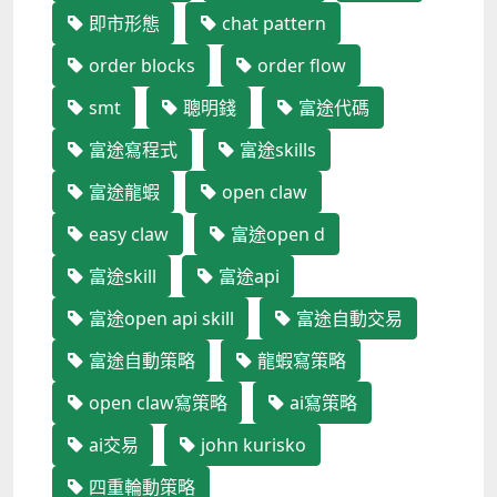
即市形態
chat pattern
order blocks
order flow
smt
聰明錢
富途代碼
富途寫程式
富途skills
富途龍蝦
open claw
easy claw
富途open d
富途skill
富途api
富途open api skill
富途自動交易
富途自動策略
龍蝦寫策略
open claw寫策略
ai寫策略
ai交易
john kurisko
四重輪動策略