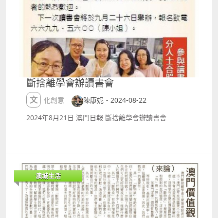
政」 從東京引進的正宗天婦羅技藝，總廚野口武則精選
演唱會 澳門站 日期及時間：2024年9月7日（星期六）
當季最佳食材，每週分五次從日本進口，確保每一道天
晚上800 地點：「澳門百老匯」ndash;百老匯舞台 門
婦羅都鮮美非凡。在傳統榻榻米坐席或私人貴賓廳中，
票價錢 澳門幣港幣： $1,280 $980 $780 $580 $380 詳
你可以一邊品嚐，一邊欣賞澳門美景。 詳情及預訂：
情：
httpswww.altiramacau.comtcdiningTenmasa#All
httpswww.broadwaymacau.com.mozhhanteventvi
「金滿御苑」 川湘渝菜以其獨特的辣味聞名全球，但在
ctorwongseeyoutoday2024concerttourmacau
這裡，其魅力遠超辛辣。搭配精選的山珍海味和季節蔬
10CM ｜2024 Asia tour in Macau 日期及時間：2024
果，每道菜都精心調配辛麻、咸鮮、酸爽、甘香，呈現
年9月15日（星期日）下午600 地點：「澳門百老匯
斷捨離學會辦讀書會
多層次的味覺享受。從清爽的涼菜到濃郁的熱葷，再到
trade;」 百老匯 門票價錢 澳門幣港幣： $1,180 $980
滋養的湯品，每一口都是對味覺的極致挑战，讓人回味
$880 $580 $480 詳情：
文化創意
陳康妮・2024-08-22
無窮。 詳情及預訂：
httpswww.broadwaymacau.com.mozhhantevent20
httpswww.cityofdreamsmacau.comtcdinechineseji
2410cmasiatourmacau aespa ｜ 2024 aespa LIVE
2024年8月21日 澳門日報 斷捨離學會辦讀書會
nmanpavilion 9月8日「童夢天地」，盡情放電！ 當日
TOUR SYNK PARALLEL LINE in MACAU 日期及時間：
搶購「童夢天地」親子套票，小童成人兩小時
2024年9月21至22日（星期六、日）晚上730、下午
mdash;mdash;只需澳門幣$88（原價$180）！在星
600 地點：新濠影滙綜藝館 門票價錢 澳門幣： $1,899
夢、電玩、創意、探索四大主題區中，設有巨型滑梯和
$1,399 $899 詳情：
扭蛋機等各式玩樂設施，孩子們可以盡情玩耍和探索。
httpswww.studiocitymacau.comtcoffer2024aespali
澳城生活
門票有效期為2024年9月08日至10月31日。 再提提大
vetoursynkparallellineinmacau 李克勤 ｜ 我們的交
家，9月8號當日去港澳首間杜比影院睇戲即送小食套
響樂演唱會 日期及時間：2024年9月21至22日（星期
餐，立即約埋朋友或另一半去影滙戲院，體驗頂級影音
六、日）晚上800、晚上700 地點：倫敦人綜藝館 門票
享受！ 免費註冊加入「新濠風尚」會員，享受更多精彩
價錢 澳門幣港幣： $1,680 $1,380 $980 $580 詳情：