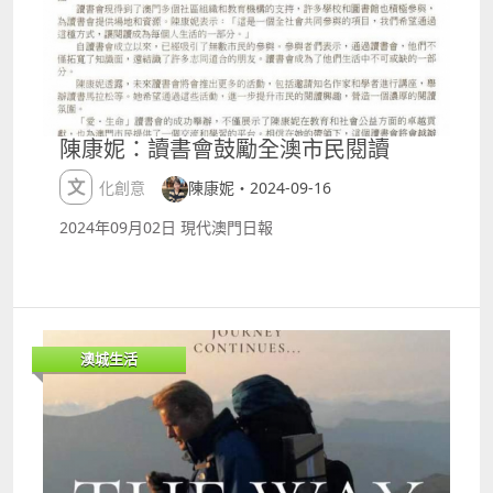
超級放大街區慶典rdquo;為主題，以未來小熊為主角嘅
冒險故事以及巨型物件打卡點佈置街區，逢星期六、日
設有市集攤位及親子工作坊等！ 日期：9月28日至10月
27日 地點：關前正街、關前後街、果欄街及俊秀里 第
十一屆「獅王爭霸國際賽2024mdash;美高梅盃」 來自
13個國家和地區嘅南獅勁旅將於10月5日及6日喺媽閣
陳康妮：讀書會鼓勵全澳市民閱讀
廟前地競逐獅王寶座，大家可以去現場感受中外交融嘅
醒獅文化！除咗獅王爭霸國際賽，10月2至6日更有「美
文化創意
陳康妮・2024-09-16
高梅獅藝工作坊」：大頭佛遊記、出色功夫鞋工作坊、
畫出獅鼓工作坊！ 獅王爭霸國際賽2024 賽事 日期：10
2024年09月02日 現代澳門日報
月5至6日 地點：媽閣廟前地 美高梅獅藝工作坊 日期：
10月2至6日 地點：海事工房2號 第十屆澳門工展會 第
十屆澳門工展會將於2024年10月3日10月6日在澳門漁
人碼頭會議展覽中心舉行，今屆展會設有澳門工業綜合
館、澳門M嘜品牌企業區、時尚產品區、美食區、食品
澳城生活
區、金融區、電器及家品區、保健及嬰兒用品區同親子
DIY區，可以同屋企人一齊去睇下有咩荀野！ 日期：10
月3至6日 地點：澳門漁人碼頭會議展覽中心 第七屆澳
門花燈節 第七屆澳門花燈節於即日起至10月31日舉
辦，攜手來自紐約布魯克林嘅先鋒藝術家兼設計師
Jason Naylor共同打造「先鋒登月」沉浸式藝術展覽，