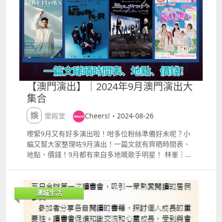
芝蓮一星粵菜廳）地址：新濠鋒11樓，餐廳大樓天政
的歡樂時光，有效期至10月底！趁呢個機會Bookmark
（福布斯五星天婦羅御膳）地址：新濠鋒11樓，餐廳大
買定飛，一齊「童」放電啦，除此之外，當日去港澳首
樓 季風地址 新濠鋒3樓，餐廳大樓以上餐廳營業時間：
間杜比影院睇戲即送小食套餐，立即約埋朋友或另一半
1200 1500, 1800 2200，天政逢星期三休息預約服務
去影滙戲院，體驗頂級影音享受！ 每月8號會員專屬福
853 2886 8868 五星享受享受完煙花同美食梗係要嘆返
利豐富多樣，節省更多，享受更多！下面一齊跟住小編
晚，新濠鋒嘅住宿同水療都係福布斯五星，仲要全部都
睇下啦！ 65折米芝蓮及精選餐廳推介 「玥龍軒」 融合
係海景房，有冇試過海景早餐呢？再加埋五星級SPA，
傳統與現代的米芝蓮一星粵菜餐廳。精選尊貴食材，如
咁就係prefect weekend 啦！小編私心推薦Signature
頂級鮑魚、燕窩、鵝肝金錢雞、芙蓉花雕蒸法國藍龍蝦
【澳門演出】｜2024年9月澳門演出大
呢個玉石能量護理，可用玉石改善經絡，啱曬舒緩平時
等，保證讓味蕾享受一場華麗盛宴。 詳情及預訂：
集合
緊繃工作嘅肌肉。 「澄」水療：
httpswww.studiocitymacau.comtcdiningpearldrag
httpswww.altiramacau.comtcspaaltiraspa#All 想知
on 「帝影樓」 「帝影樓」屢獲《米芝蓮港澳指南》一
娛樂殿堂
Cheers!・2024-08-26
更多詳情，就快啲上新濠鋒官網或者直接聯絡餐廳預約
星評級，由廚藝精湛的主廚帶領才華橫溢的烹飪團隊，
服務啦！
每道菜都蘊含創新精神。餐廳擁有私人包廂和半開放式
嚟緊9月又有好多演出啦！咁多位粉絲準備好未呢？小
座位，窗外是澳門繁華天際線，營造出極致的用餐氛
編又幫大家整理咗9月演出！一篇文就有齊晒時間表、
圍。 詳情及預訂：
地點、價錢！9月都有來自多地嘅歌手明星！ 林峯｜
httpswww.altiramacau.comtcdiningYing#All 「瀛
《LOVE FLOWS 林峯澳門演唱會》 日期及時間：2024
菊」 環球時令食材直送，展現極致的日式料理。獨具匠
年9月7至8日 amp; 13至15日（星期五、六 晚上
心的廚師團隊專精於壽司吧、鐵板燒和爐端燒，提供極
800）、（星期日 晚上700） 地點：倫敦人綜藝館 門票
澳城生活
具視覺和味覺享受的餐飲體驗，並有季節限定的厨師發
價錢 澳門幣港幣： $1680 $1380 $980 $680 詳情：
辦套餐，讓你品嚐新鮮海鮮和頂級和牛。 詳情及預訂：
httpshk.londonermacao.commacaueventsshowslin
httpswww.studiocitymacau.comtcdiningkiku 「天
feng2024.html 品冠 ｜《不如我們今天見》世界巡迴