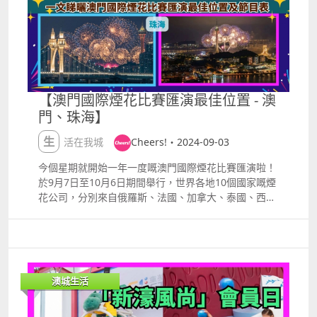
任何一個字，就可以享受殿堂餐廳8折優惠。如果你集
表演及抽獎，大家可以係呢個「小村莊」裡遊遍全世
齊曬6個字母或3個中文字，比如你很幸運地叫做「新濠
界。 日期：9月26日至10月2日 時間：週一至週五下午
鋒」，仲可以免費食一餐！推廣期由2024年9月1日至
4時至晚上10時；週六及週日下午1時至晚上8時 地點：
10月31日。 條款及細則適用。 以您之名‧鋒饗金秋：
塔石廣場 票價：免費入場 5.火樹銀光之煙花織夢 澳門
httpss.ctm.net7wBra 「濠」賞會員日做「新濠風尚」
首個與國際煙花匯演聯動的劇本殺活動。劇本以民國時
會員，每月8號，65折濠嘆多間星級米芝蓮殿堂食府及
期的澳門為背景，玩家在過程中可穿上民國風情的服
名廚時令美饌（包括提到的3間餐廳）！ 記得鎖定每月
【澳門國際煙花比賽匯演最佳位置 - 澳
飾，並與朋友們一起探索一段被隱藏起來的澳門歷史。
8號，一齊嚟濠食、濠玩、濠享受！ 菜品介紹 鋒饗煙花
門、珠海】
日期：9月7、14、21日（9月7日場次因天氣不確定性
盛薈澳門國際煙花比賽將喺9月14、21號同埋10月1、6
原因將延期舉行） 時間：下午6時 地點：南灣．雅文湖
號舉行，好多人都好期待！喺呢啲日子，你可以到新濠
生活在我城
Cheers!・2024-09-03
畔 票價：MOP200（購票：
鋒食煙花晚餐，揀你鍾意嘅菜，喺落地玻璃前邊食邊欣
docs.qq.comformpageDUkxMcWhGTWpiZHdq#fill
賞煙花，美食加美景，真心正！ 鋒饗煙花盛薈：
今個星期就開始一年一度嘅澳門國際煙花比賽匯演啦！
） 大家有興趣可以去睇呢啲活動！感受澳門嘅活力！
httpss.ctm.net8c3sV 煙花晚餐美食推介 米芝蓮一星
於9月7日至10月6日期間舉行，世界各地10個國家嘅煙
「帝影樓」：由大廚特製嘅20年陳花雕熟醉拆海奄蟹和
花公司，分別來自俄羅斯、法國、加拿大、泰國、西班
招牌脆皮椰香乳鴿，再加上一系列精緻嘅粵菜。 福布斯
牙、菲律賓、中國、意大利、日本和葡萄牙！到時又可
五星日本御膳「天政」：總廚野口武則先生精心烹調嘅
以約屋企人同friend去睇煙花啦！所以小編整理咗睇煙
梭子蟹和魚子配菊花鰹魚醋啫喱，及各種日本空運時令
花嘅最佳位置！ 今年旅遊局官方推介嘅5個觀賞最佳位
魚鮮製成嘅天婦羅同和食御膳。 意式海鮮扒房奧羅拉：
置： 澳門孫逸仙大馬路觀音蓮花苑至觀音像海濱休憩區
有機麵粉秘制嘅蟹肉帶子意式雲吞同烤牛柳，以及意大
澳門科學館海堤 沙格斯大馬路 （澳門文華東方酒店
澳城生活
利皮埃蒙特朗格榛子製成嘅雪糕。 中秋美食特輯 喜饌
側） 南灣・雅文湖畔 氹仔海洋大馬路 而且今年嘅
華月‧鋒慶團圓9月15至22日，新濠鋒特別準備咗豐富嘅
ldquo;火樹銀花rdquo;嘉年華將於旅遊塔旁舉辦！每個
中秋美食餐單，經典菜色包括帝影樓嘅蔥油狀元雞同清
比賽日當天下午5時至晚上11時，活動集美食、表演及