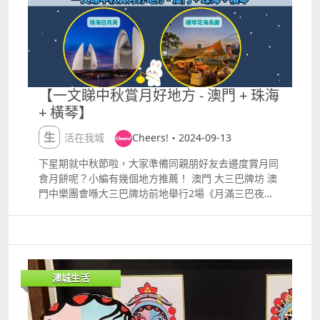
己人生故事的答案？本週 #家庭電影院 播出 朝聖之
路：聖雅各 快點這裡： httpspse.is4lmt2a 與 #金獎
視帝 #馬丁辛 一起走朝聖之路915 日 下午3點 請鎖定
有線電視、MOD 15台 《GOOD TV》APP#優質電影 就
在 #GOODTV 影劇樂小教室：「聖雅各之路」
（#CaminodeSantiago）之主要路線在西班牙境內，
【一文睇中秋賞月好地方 - 澳門 + 珠海
因此俗稱「西班牙朝聖之路」，英文稱為
+ 橫琴】
#TheWayofSaintJames，係指由歐洲各地出發，行至
西班牙加利西亞自治區首府聖地牙哥（Santiago de
生活在我城
Cheers!・2024-09-13
Compostela）之朝聖路線，終點為聖地牙哥大教堂，
相傳使徒聖雅各之遺骨存放於此。
下星期就中秋節啦，大家準備同親朋好友去邊度賞月同
食月餅呢？小編有幾個地方推薦！ 澳門 大三巴牌坊 澳
門中樂團會喺大三巴牌坊前地舉行2場《月滿三巴夜
2024》中秋音樂會，中樂團將演奏多首經久不衰嘅傳統
曲目，而且免費觀看！活動日期及時間：2024年9月17
日8pm及9pm YOHO金銀島名勝世界酒店南灣湖畔跑
步徑 今年嘅金銀島名勝世界酒店南灣湖畔跑步徑設置咗
中秋節日燈飾，可以賞月之餘仲可以打卡影相，感受中
澳城生活
秋夜嘅氛圍！ 婆仔屋 去婆仔屋文創空間，參加由澳門
文化體舉辦嘅中秋園遊晚會，現場有多款特色傳統小
吃，入場人士更有機會獲贈傳統兔仔燈籠，一齊感受中