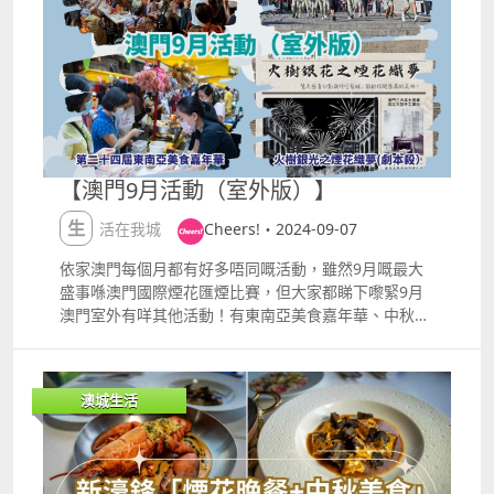
權、國家一級演員彭慶華、廣東省曲藝家協會副主席朱
振華、澳門文化推廣大使鄧華超、澳門著名粵劇編導鄧
奕生
【澳門9月活動（室外版）】
生活在我城
Cheers!・2024-09-07
依家澳門每個月都有好多唔同嘅活動，雖然9月嘅最大
盛事喺澳門國際煙花匯煙比賽，但大家都睇下嚟緊9月
澳門室外有咩其他活動！有東南亞美食嘉年華、中秋園
遊晚會、世界旅遊日托盤比賽、世界旅遊同樂日等等喺
室外舉辦嘅活動！ 1. 中秋園遊晚會2024・慶祝國慶七
十五周年及澳門回歸祖國二十五周年 中秋園遊晚會設有
澳城生活
多款特色傳統小吃，共度中秋佳節。入場人士更有機會
獲贈別緻傳統兔仔燈籠，以弘揚中國傳統文化及慶祝中
秋佳節。 日期：9月17日 時間：下午6時30分至晚上9
時 地點：婆仔屋文創空間庭院空間 票價：兔費入場 2.