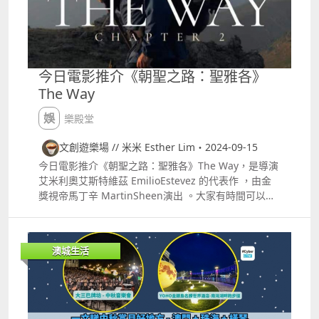
實現塗鴉藝術與人工智能技術（AI）共融，於澳門壹號
廣塲室內及海濱長廊亮相四組大型互動藝術裝置！大家
可以去行海濱再打卡！ 日期：即日至10月31日 地點：
澳門壹號廣塲海濱長廊、澳門壹號廣塲地面層 國慶免費
開放 如果想去帶小朋友去博物館參觀，澳門大賽車博物
今日電影推介《朝聖之路：聖雅各》
館喺10月1日免費參觀、澳門博物館10月12日免費開
The Way
放、澳門科學館10月1日展覽中心免費入場、天文館
（每場球幕節目首30位澳門居民觀眾免費入場）！ 澳
娛樂殿堂
門大賽車博物館喺10月1日免費參觀 澳門博物館10月12
日免費開放 澳門科學館10月1日展覽中心免費入場、天
文創遊樂場 // 米米 Esther Lim・2024-09-15
文館（每場球幕節目首30位澳門居民觀眾免費入場）
今日電影推介《朝聖之路：聖雅各》The Way，是導演
澳門國慶當日都有「澳門國際煙花比賽匯演」同「2024
艾米利奧艾斯特維茲 EmilioEstevez 的代表作 ，由金
澳人齊賀國慶世界步行日歡樂跑」，如果仲有其他好去
獎視帝馬丁辛 MartinSheen演出 。大家有時間可以欣
處推介，大家都可以留言分享！
賞這電影當時令很多人着迷，並展開朝聖之旅。 湯姆 #
馬丁辛 #MartinSheen 飾 遠赴歐陸為要處理獨子丹尼
爾#艾米利奧艾斯特維茲 #EmilioEstevez 飾的後事，
澳城生活
到了當地才知道丹尼爾是在西班牙朝聖之路意外喪生，
湯姆悲慟之餘，毅然決然踏上兒子未完的旅程。在旅途
中，在旅途中，湯姆遇到了來自阿姆斯特丹的尤斯特；
加拿大人莎拉；愛爾蘭旅遊作家傑克；來自世界各地的
他們，因著不同的理由踏上朝聖之路，他們能否找到自