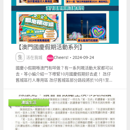
返澳門舞台。本次演唱會以精心編排的歌單與舞台視覺
設計，帶領觀眾走進她的音樂世界。 日期：2026年7月
4日 地點：威尼斯人綜藝館 詳情：
httpshk.venetianmacao.comentertainmentrainieya
ng2026.html 攬佬澳門個人演唱會 2026 備受樂迷關注
的獨特男聲，將於7月上旬帶來一場具個人風格的流行
音樂夜。 日期：2026年7月4日 地點：澳門百老匯 詳
【澳門國慶假期活動系列】
情：
httpswww.broadwaymacau.com.mozhhanteventsk
生活在我城
Cheers!・2024-09-24
aiisyourgodexclusivesoloshowmacau 2026 芒果醬
Mango Jump《心跳保衛戰
國慶小假期喺澳門有咩做？有一系列嘅活動大家都可以
去，等小編介紹一下嚟緊10月國慶假期好去處！ 氹仔
舊城區行人專用區 氹仔舊城區部分路段將於10月1至7
日國慶假期期間中午12時至晚上7時設為臨時行人專用
區，臨時行人專用區實施期間，喺區內嘅不同地點增設
打卡裝置、互動遊戲及表演；同時，旅遊局將安排澳門
澳城生活
旅遊吉祥物ldquo;麥麥rdquo;，及組織國風愛好者喺區
內與公眾互動、拍照打卡！ 日期：10月1至7日 地點：
氹仔舊城區 2024年爛鬼樓巡禮 「2024年爛鬼樓巡禮」
於9月28日至10月27日期間喺關前正街、關前後街、果
欄街及俊秀里一帶舉行。為期一個月的活動將以ldquo;