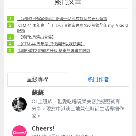
熱門文章
httpshk.londonermacao.commacaueventsshowsde
arjane2024.html I.M（任昌均）｜ I.M WORLD
TOUR 2024 Off The Beat IN MACAU 日期及時間：
【只限3日婚宴優惠】新濠一站式成就您的夢幻婚禮
2024年9月29日（星期日）晚上800 地點：「澳門百老
CTM 44 周年慶 「自己人」#獨家專享 $30 解鎖全年 myTV Gold
服務
匯」ndash;百老匯舞台 門票價錢 澳門幣港幣： $988
$788 $588 詳情：
【澳門5月演出合集】
httpswww.broadwaymacau.com.mozhhanteventim
【CTM 44 周年慶 您快樂所以我快樂】
beatworldtour2024macau 各位粉絲記得留意演出時
您嘅追劇之旅即將升級 精彩無限盡在眼前
間同地點啦～
星級專欄
熱門作者
蘇蘇
OL上班族，酷愛吃喝玩樂美容旅遊藝術和
分享。現於中港澳三地兼任時尚生活專欄作
家。
Cheers!