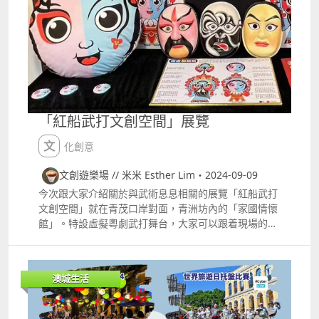
秋！ 南灣‧雅文湖畔 南灣湖年年都好多人去嘅賞月地
方，好多家長會帶埋小朋友去玩燈籠賞月，可以話係必
去嘅賞月地方！ 澳門科學館海堤 澳門科學館海堤都係
一個大熱賞月地方之一，一邊吹住海風一邊賞月，真係
一個唔錯嘅選擇！ 觀音像海濱休憩區 食完晚飯同屋企
人去氹仔海濱休憩區散步，仲有兒童遊樂區比小朋友放
電，再一齊賞月，好啱一家人去！ 珠海 日月貝 中秋節
夜晚喺珠海嘅日月貝賞月都係一個大熱嘅地方，吹吹海
「紅船武打文創空間」展覽
風抬頭賞月，真係夠晒浪漫～ 珠海前山河濱公園 前山
河旁邊有個前山河濱公園，喺珠海賞月必去之地，有寬
文化創意
敞嘅廣場，亦有舒適嘅水邊露台，望住白石橋嘅夜景，
喺中秋夜欣賞迷人嘅月色，別有一番風味！ 橫琴 花海
文創遊樂場 // 米米 Esther Lim・2024-09-09
長廊 橫琴嘅花海長廊喺近年大熱嘅地方，仲有得露營燒
今次跟大家介紹關於與武術息息相關的展覽「紅船武打
烤添，一家人中秋夜一邊燒烤一邊賞月都好滿足！露營
文創空間」就在青茂口岸對面，青洲坊內的「家國情懷
燒烤服務可於網上預訂 橫琴天沐河賽艇公園 今年嘅天
館」。特設虛擬粵劇武打舞台，大家可以跟着現場的粵
沐河賽艇公園會舉行ldquo;琴澳家宴rdquo;中秋活動！
劇畫作，展示武打動作。還有紅船木人樁，讓大家近距
於9月15日起至一連 3天舉行中秋歡慶活動，涵蓋文藝
離接觸「詠春」 展覽「紅船武打文創空間」日期：
表演、市集美食、無人機表演、遊園露營、時光囊等多
79259 時間：上午十時至下午七時逢星期一閉館 地
個環節，大家可以去參與！ 如果大家有其他中秋賞月好
澳城生活
點：澳門青洲大馬路青怡大廈第二座地下D舖「家國情
地方推介都可以留言比小編知！
懷館」 作品提供 梧州市粵劇臉譜傳承人張福偉、深圳
羅湖區粵劇臉譜傳承人彭芳粵劇名家 國家一級演員彭熾