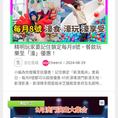
蒸澳門龍脷，天政嘅鯛魚刺身同鰻魚天婦羅石鍋飯，奧
遊戲於一身！ 除左澳門，仲可以去珠海同橫琴觀賞煙
羅拉嘅米蘭雞扒同彩虹藜麥沙律。小編個人就鍾意帝影
花： 珠海：加林山 、十字門片區 横琴：横琴金融島、
樓嘅蒸龍脷同天政嘅鯛魚刺身，一家大細聚餐，影相一
橫琴大橋 第32屆澳門國際煙花比賽匯演 時間：2024年
流，節日氛圍level up！提提大家，中秋佳節10樓平台
9月14, 15, 21日及10月1, 6日（晚上9時及9時40分）
仲特設有金秋裝置，供大家食飽飽打卡留念。 夏日推薦
節目表 2024年9月14日星期六：2100 加拿大、2140
餐單 鋒盛夏日美饌中秋將至，但天氣仲係好熱？帝影樓
泰國 2024年9月15日星期日： 2100 俄羅斯、2140 法
推出左適合熱天食嘅清爽菜品，如八寶冬瓜盅清甜鮮
國 2024年9月21日星期六：2100 西班牙、2140 菲律
香，解暑正！天政亦準備咗波士頓龍蝦天婦羅，酥脆得
賓 2024年10月1日星期二：2100 中國 、2140 意大利
精明玩家要記住鎖定每月8號，餐飲玩
嚟唔油膩。岩曬夏天無咩胃口又想食好野嘅你。詳情：
2024年10月6日星期日：2100 日本、2140 葡萄牙 大
樂至「濠」優惠！
httpss.ctm.net8usyi 海鮮推薦 如果你係海鮮迷，一定
家快啲mark實日子早啲去你地最想去嘅位置睇啦！
要試「季風」推出嘅豪華養生海鮮火鍋套餐，包括玫瑰
生活在我城
Cheers!・2024-08-29
龍蝦、大連鮑魚、大青斑、蘇格蘭聖子皇等，諗起已經
心花怒放，4人套餐1,388元，每人平均300幾，物超所
小編為你搜羅至抵優惠！記住鎖定「新濠風尚」會員
值！ 奧羅拉餐廳仲有品蠔優惠，當造生蠔買6送1，再
日，每月8號都可以超值優惠 65折濠嘆澳門新濠天地、
加送1杯香檳，唔好錯過啦！所有折扣優惠不適用於此
新濠影滙、新濠鋒多間星級米芝蓮殿堂食府及名廚時令
推廣「奧羅拉」品蠔：
美饌，包括米芝蓮一星級餐廳「玥龍軒」、「帝影
httpswww.altiramacau.comtcofferthetasteofoyster
樓」，「金滿御苑」川湘渝美味、「瀛菊」日式和風料
「季風」海鮮火鍋套餐：
理、即點即製頂級天婦羅料理「天政」，通通都有65折
澳城生活
httpswww.altiramacau.comtcspecialoffersmonsoo
優惠，即刻約齊朋友仔一齊食餐好！ 另外，不容錯過的
nseafoodhotpotsetmenus 餐廳詳情 奧羅拉（海景意
9月8日限定優惠：「童夢天地」親子套票2人同行，只
式海鮮扒房）地址：新濠鋒10樓，餐廳大樓帝影樓（米
需澳門幣$88（原價$180），大人小朋友可共享2小時