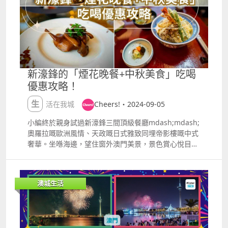
第二十四屆東南亞美食嘉年華 舉辦多年嘅東南亞美食嘉
年華於今年再度帶來多個地區嘅好滋味！嘉年華活動除
美食外，仲有文藝晚會及圖片展，用味覺感受東南亞特
色之餘，同時享受一場視覺盛宴。 日期：9月26至29日
圖片展 時間：上午10時至晚上10時 地點：嘉路米耶圓
形地（三盞燈圓形地） 文藝晚會 時間：晚上8時至10時
地點：嘉路米耶圓形地（三盞燈圓形地） 美食街市集
新濠鋒的「煙花晚餐+中秋美食」吃喝
時間：9月28日、29日下午2時至晚上10時 地點：光復
優惠攻略！
街 票價：免費入場 3. 2024世界旅遊日托盤比賽 為慶祝
澳門特別行政區成立25周年及一年一度嘅全球性旅遊盛
生活在我城
Cheers!・2024-09-05
事「世界旅遊日」，旅遊局繼續舉辦「托盤比賽」，今
年更增設「吉祥物歡樂跑」。澳門多間酒店同餐廳嘅員
小編終於親身試過新濠鋒三間頂級餐廳mdash;mdash;
工搖身一變成為托盤比賽嘅參賽者，手持載著一瓶「澳
奧羅拉嘅歐洲風情、天政嘅日式雅致同埋帝影樓嘅中式
門啤酒」托盤，極力保持平衡之餘仲要以最快速度由大
奢華。坐喺海邊，望住窗外澳門美景，景色賞心悅目，
三巴牌坊出發；歡樂跑參賽者以澳品薈為起點，兩項賽
而且啲菜色真係一流！呢幾間餐廳特別為煙花季推出
事嘅終點同樣為議事亭前地，過程刺激同時充滿樂趣！
「煙花晚餐」菜單，到咗每年睇煙花嘅日子，你可以同
日期：9月27日 托盤比賽 地點：大三巴耶穌會廣場（起
家人愛人邊嘆美食邊欣賞世界級煙花，加上福布斯五星
澳城生活
點） rarr; 議事亭前地 吉祥物歡樂跑 地點：澳品薈（板
住宿同水療，週末行程get xi; ✿＞◡❛ 下面等我帶大家
樟堂玫瑰聖母堂旁，起點） rarr; 議事亭前地 時間：下
一齊睇下3間餐廳最近有咩吸引嘅優惠同招牌菜啦！ 近
午1時至5時50分 票價：免費觀賞 4. 2024奇妙小村莊之
期優惠 以您之名 bull;鋒饗金秋｜新濠鋒請你食飯如果
世界旅遊同樂日 為期一週嘅活動設有本地文創攤位、攤
你身份證（姓名）入面有「新濠鋒」或者「ALTIRA」
位遊戲、充氣裝置及迪士尼商品限定店，另外更有舞台