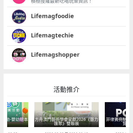
積極搜羅最新吃喝玩樂資訊！
Lifemagfoodie
Lifemagtechie
Lifemagshopper
活動推介
活動-嬰幼繪本
方舟澳門藝術學會呈獻2026《藝力
菲律賓亮點文
轉
匯聚》雙聯展
覽會