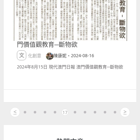
優惠！每個月 8 號就有大把着數等緊你，會員更可於其
httpshk.londonermacao.commacaueventsshowsha
他日子享受各式禮遇，例如餐廳9折優惠、演唱會優先
ckenlee2024.html LingOrm ｜ LingOrm 1st Fan
購票、購物特別優惠等，一齊鎖定「新濠風尚」濠食、
Meeting in Macau 日期及時間：2024年9月21日（星
濠玩、濠享受！ 會員註冊連結： httpss.ctm.netAFcjn
期六）下午600 地點：「澳門百老匯trade;」 百老匯舞
童夢天地購票連結：httpss.ctm.netN1br9
台 門票價錢 澳門幣港幣： $1,888 $1,488 $988 詳情：
httpswww.broadwaymacau.com.mozhhanteventlin
gorm1sfanmeetingmacau DaouOffroad ｜ Century
門價值觀教育─斷物欲
of Love DaouOffroad 2024 Fan Meeting in Macau
日期及時間：2024年9月21日（星期六）下午200 地
文化創意
陳康妮・2024-08-16
點：澳門旅遊塔4樓 門票價錢 澳門幣人民幣： $1,688
$988 詳情：
2024年8月15日 現代澳門日報 澳門價值觀教育─斷物欲
httpswww.macauticket.comTicketWeb2023progra
mmeP055094 Red Velvet ｜ 2024 Red Velvet
FANCON TOUR in MACAU 日期及時間：2024年9月
28至29日 晚上730、下午600 地點：新濠影滙綜藝館
門票價錢 澳門幣： $1,899 $1,799 $1,399 $799 詳
情：
<
>
17
httpswww.studiocitymacau.comtcoffer2024redvelv
etfancontourinmacau Dear Jane ｜Dear Jane Live
at The Londoner 日期及時間：2024年9月28至29日
晚上800、晚上700 地點：倫敦人綜藝館 門票價錢 澳門
幣港幣： $1,388 $1,088 $788 $588 詳情：