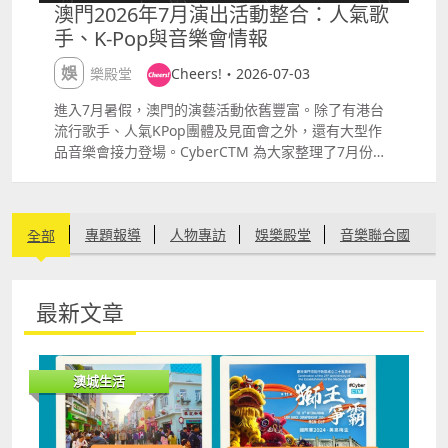
澳門2026年7月演出活動整合：人氣歌
手、K-Pop與音樂會情報
娛樂殿堂
Cheers!・2026-07-03
進入7月暑假，澳門的演藝活動依舊豐富。除了有港台
流行歌手、人氣KPop團體及見面會之外，還有大型作
品音樂會接力登場。CyberCTM 為大家整理了7月份的
演出陣容，記住提早計劃行程啊！ ANSON LO
quot;KINGDOMquot; LIVE TOUR 2026 MACAO
Anson Lo 帶同全新個人巡迴演唱會登陸澳門，帶來標
專題報導
人物專訪
娛樂殿堂
音樂聯合國
全部
誌性的勁歌熱舞舞台，神徒們不容錯過。 日期：2026
年7月3日 4日 地點：倫敦人綜藝館 詳情：
httpshk.londonermacao.commacaueventsshowsan
文化創意
生活在我城
有機健康
愛情婚嫁
sonlo2026.html 《湯令山 心零王子》澳門站 香港
最新文章
Ramp;B 創作歌手Gareth.T 湯令山於銀河綜藝館開
節慶盛事
環保自然
其他
唱，為樂迷現場帶來充滿個人特色的當代節奏藍調與深
情作品。 日期：2026年7月3日 5日 地點：銀河綜藝館
澳城生活
詳情：
httpswww.galaxymacau.comzhhantoffersentertain
mentgarethtprincenothingmacau 楊丞琳《房間裡
的大象》世界巡迴演唱會 澳門站 楊丞琳以全新主題重