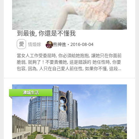
到最後, 你還是不懂我
愛情婚嫁
熊神進・2016-08-04
當女人工作受委屈時, 你必須給她抱抱, 讓她只在你面前
脆弱, 就夠了！不要責備她, 這是錯誤的 她任性時, 你要
包容, 因為, 人只在自己愛人前任性, 如果你不懂, 這段情
就乏味........ 節錄 熊神進 ldquo;男女相處技巧rdquo;
講座。 如有任何問題，歡迎聯絡： 林小姐
13726267799晚8時後 熊神進：澳門 85366618785
澳城生活
Facebook 熊神進澳門風水師 公共微信
macaumasterxiong 淘寶風水法器店：
httpmacauhung.taobao.com