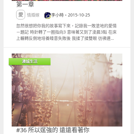
上熟讀那些電影分析不然我的臉子都快要丟到大西洋去
第一章
了電影完場後才七時多我期待這場約會的後續卻在看見
你冷淡的面色後放棄「怎麼了？不好看嗎？」我怯生生
愛情婚嫁
李小時・2015-10-25
地問你心不在焉地應了聲車廂內的沉默讓我很難過於是
我開始把我從網上看的分析如數家珍地向你說我希望你
忽然很想把你我的故事寫下來，記錄我一敗塗地的愛情
不會從我故作輕快的聲調中找出我半點緊張的情緒現在
－題記 時針轉了一圈指向3 意味著又到了淩晨3點 在床
想來很可笑一直以自己為中心的你又怎會突然如此細心
上輾轉反側地培養睡意失敗後 我揉了揉雙眼 彷彿連睡
你的細心從來不是給我的我知道只是裝作不知道而已
意都一併揉走 時針踏前了一步 放棄了在床上垂死掙扎
「這套戲，我本身是打算約她去看的。」喔是嗎對後備
還是起來做點甚麼吧 坐在客廳裏的我覺得很冷 才意識
如此坦白這樣好嗎你難道覺得我不會難過嗎還是我就算
到穿得有點單薄 又懶得回去房裏穿衣 要是你在 一定會
澳城生活
難過你亦覺得沒所謂我很生氣生氣得快要哭了但我卻咬
說我活該吧 你總是對我很嚴厲 而我又偏偏犯賤得很 不
實了牙關倔強的不把淚流出來我怕你會看出我的狼狽我
發一言地讓你罵得徹底 也許這樣 是我惟一的用處吧 我
更怕的是你看出我的軟弱後仍然無動如衷我在心裏問了
想 噢 看來我想得太遠了 手指已經冷得有點僵硬 不過這
一百遍為甚麼要喜歡這麼殘忍的你
樣也好 這樣便不會慣性的拿起電話傳簡訊給你 然後在
成功發出後後悔得要命 在明天的早晨更不用裝著發錯了
簡訊 我受夠了我的裝模作樣 於是我為自己泡了一杯咖
啡 想像對美食很挑剔的你 會怎樣嫌棄三合一即溶咖啡
的口感 是不是還會嘲弄一句 「深宵還泡咖啡 活該失眠
你的腦子總是有病...」 嗯 沒病也怎麼會對你這麼死心
塌地呢 這是我一直沒有說出口的反駁 整個客廳飄著咖
啡香 口感甚麼也不重要吧 重要的是 它正好温暖著我的
#36 所以逞強的 遠遠看著你
雙手 我的心房 也恰好的讓我的手上有東西拿著 打消了