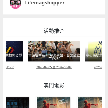
Lifemagshopper
活動推介
星語・音樂啟蒙
童心探秘澳門的“中國第一”系列──
童心探秘澳門的
”
現代燈塔
移
2026-08-09
2026-07-04 至 2026-08-01
2026-07-1
澳門電影