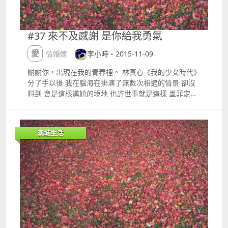
#37 來不及感謝 是你給我勇氣
愛情婚嫁
李小時・2015-11-09
謝謝你，出現在我的青春裡。 林真心《我的少女時代》
分了手以後 我在腦海在排演了無數次相遇的情景 卻沒
料到 會是這樣尷尬的境地 也許世事就是這樣 墨菲定律
得很 再遇見你的時候 我頂著一頭亂髮 油光滿面的我剛
從超市結帳 提著一大袋東西十分狼狽 然後我不期然的
抬頭 與你錯愕的雙眼對望 我知道 你認出了我 想起來奇
澳城生活
怪 你我分開了十年都不曾相遇 緣份真是很奇妙 我應該
高興 十年後的我還能讓你認出來 沒有被你拋諸腦後 在
記憶裏腐化 你是伴著有身孕的... 嗯 我想是妻子吧 沒有
刻意打聽你的近況 朋友亦體貼沒有多說 我想應該是你
的妻子吧 有種柔情似水的感覺 而伴在身側的你 一副小
心翼翼的模樣 讓我驚訝不已 原來 當年討厭婚姻的你 還
是不免俗套地步入了你當年所說的「陷阱」 而且 看起
來相當樂在其中 果然年輕的氣話不能盡信 愛上你的時
候還不懂感情 離別了才覺得刻骨銘心 近來看了《我的