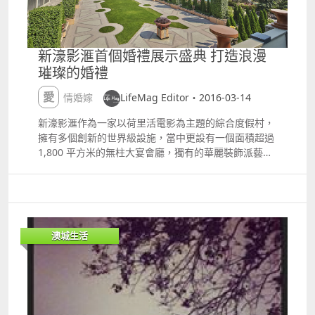
新濠影滙首個婚禮展示盛典 打造浪漫
璀璨的婚禮
愛情婚嫁
LifeMag Editor・2016-03-14
新濠影滙作為一家以荷里活電影為主題的綜合度假村，
擁有多個創新的世界級設施，當中更設有一個面積超過
1,800 平方米的無柱大宴會廳，獨有的華麗裝飾派藝術
建築風格、典雅的法式庭園以及一眾瑰麗堂皇的場景，
為準新人打造浪漫璀璨的理想婚禮，讓他們化身成為矚
目巨星。 新濠影滙將於3月11至13日星期五至星期日
一連三天舉行首個婚禮盛典，讓一眾準新人親身感受在
新濠影滙締造夢幻婚禮之美，中式婚宴菜譜每席只需澳
澳城生活
門幣12,888元起。現誠邀準新人及大眾蒞臨參觀，入場
費用全免，更設有免費泊車。參觀人士即場預訂中西式
婚宴酒席或雞尾酒宴會更可尊享高達85折折扣，以及一
系列只此三天的獨家精彩禮遇！ 新濠影滙婚禮盛典除展
示中西式宴會擺設之外，更提供連串表演及現場展示活
動，包括新娘化妝及髮型設計展示、婚紗展示、美酒及