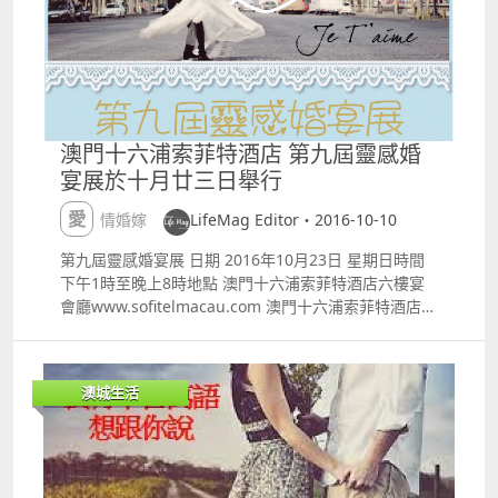
澳門十六浦索菲特酒店 第九屆靈感婚
宴展於十月廿三日舉行
愛情婚嫁
LifeMag Editor・2016-10-10
第九屆靈感婚宴展 日期 2016年10月23日 星期日時間
下午1時至晚上8時地點 澳門十六浦索菲特酒店六樓宴
會廳www.sofitelmacau.com 澳門十六浦索菲特酒店呈
獻「第九屆靈感婚宴展」！本屆婚宴展與眾多知名品牌
聯手預備富豐節目，當中包括 middot; 日本婚戒專門品
牌IPrimo講解如何揀選最合適的婚戒 middot; Dream
澳城生活
House專業化妝師示範姐妹妝 middot; 專業花藝師教授
新娘花球工作坊 除了以上活動外，即場確定婚宴可獲八
五折優惠以及更多額外禮遇，包括婚宴當晚住宿、雙人
海風餐廳自助午餐、免開瓶費等。 更設有驚喜大抽獎，
獎品豐富，萬勿錯過 關於澳門索菲特酒店婚宴 締造完