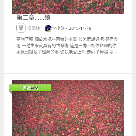
第二章……續
愛情婚嫁
李小時・2015-11-18
聽說了嗎 關於水瓶座固執的本質 該怎麼說好呢 是宿命
吧 一種生來就具有的致命傷 這是一向不相信命理的你
永遠沒辦法了理解的事 偏執地愛上你 走向了極端 朋友
說這是犯賤 是一種藏在骨子裏的M 我想也是 既然找不
到愛上你的理由 這個也不錯 橫竪水瓶座容易走向極端
命理有時候好用得很 把所有不能理釋的事安上一個堂而
皇之的理由 其實這樣也好 愛到不愛了就好
澳城生活