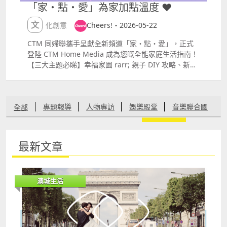
「家・點・愛」為家加點溫度 ❤
文化創意
Cheers!・2026-05-22
CTM 同婦聯攜手呈獻全新頻道「家・點・愛」，正式
登陸 CTM Home Media 成為您嘅全能家庭生活指南！
【三大主題必睇】幸福家園 rarr; 親子 DIY 攻略、新手
爸媽嬰幼兒護理，陪您同寶貝一齊成長 社區家園 rarr;
公共服務、最新社區動態同會員優惠，智慧生活一手掌
握！身心靈充電站 rarr; 實用減壓技巧、健康管理講
專題報導
人物專訪
娛樂殿堂
音樂聯合國
全部
座，為生活注入滿滿正能量 【婦聯會員限時專屬福利】
全澳獨有光纖 360deg; 超級 WiFi，包搞掂全屋上網，
讓您安坐家中，輕鬆解鎖全方位資訊！優惠價：$298
文化創意
生活在我城
有機健康
愛情婚嫁
1Gbps（原價：$580）WiFi 7 全屋覆蓋：包 1 2 專屬
最新文章
設備組合（原價：$7,000）星級服務：免安裝費、專人
節慶盛事
環保自然
其他
特快上門、24 小時支援服務加碼送：6 個月 myTV
Gold（原價：$528）或以 $120 優惠價加購 Home
澳城生活
Media 電視盒子（連 6 個月 myTV Gold）（原價：
$1,408）查詢快線：8891 5377 另外，手機都可以免費
下載 CTM Home Media App，配合埋 CTM 5.5G 5GA
極速網絡，隨時隨地睇到精彩內容！立即下載：
httpss.ctm.netrilQk