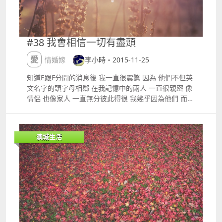
情的玫瑰花色，包裝紙採用顏色鮮豔及大膽的圖案，用
重疊多變的包裝來突顯不同色系玫瑰的嬌美，打破常
規，令設計豐富及多姿彩。 迷人的愛 澳門幣699元 用
玫瑰搭配小碎花組合製成的小清新花袋 迷人的愛 姿色
#38 我會相信一切有盡頭
的愛 澳門幣1,399元 選用了兩種反差色系的玫瑰所製作
的花束 姿色的愛 此外，為滿足客人的不同要求，花藝
愛情婚嫁
李小時・2015-11-25
師可度身訂造各式設計，大小的花束，配以布製綢帶，
更顯高雅姿態。即日起，除了獨特的荷蘭玫瑰，還可於
知道E跟F分開的消息後 我一直很震驚 因為 他們不但英
該酒店大堂專櫃挑選各式鮮花，精美的情人節蛋糕及朱
文名字的頭字母相鄰 在我記憶中的兩人 一直很親密 像
古力。
情侶 也像家人 一直無分彼此得很 我幾乎因為他們 而再
次相信愛情 然而 他們卻分開了 朋友都說 我看起來 似
乎比他們還要難過 從Facebook近期更新的狀態來看 分
開已經不是短期內發生的事 他們似乎都另有伴侶 雖不
澳城生活
清楚為甚麼他們會分開 但總想嘆一口氣 那種感覺很難
過 原來 無論曾經多麼親密的兩人 分開了 就這樣了 原
來 很容易 原來 人與人之間的緣份真的很奇妙 說斷就可
以斷得一乾二淨 正如 我一直懷疑 究竟怎麼樣的關係 才
永遠不會失去的呢 所以我一直害怕 與人有太深入的牽
絆 一旦依賴或習慣了對方 無論最後發展如何 一想到要
失去便受不了 果然 七情六慾太深的後果 是執著隨身 紅
豆 曲：柳重言 詞：林夕 唱：王菲）