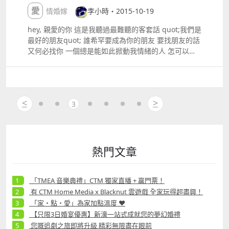
不要臉的簡訊 免卻明天 我早已預測得到的 難堪
愛情婚嫁
李小時・2015-10-19
hey, 親愛的你 這是我聽過最難聽的客套話 quot;我們是
最好的朋友quot; 誰希罕要成為你的朋友 要找朋友的話
又何必找你 一個總是能如此掀動我情緒的人 怎可以只
是朋友 你的眼睛不會說謊 至少把你的喜怒哀樂當作理
論研究的我 儘管你把場面話說得這麼漂亮 我知道 你是
在拒絕我 我不能 也不願意跟你做朋友 就像破裂過的玻
璃球一樣 怎樣收復 裂縫都會存在 我承認我很小家子氣
<
>
3
但高傲的自尊叫我逐漸疏遠你 說我逞強也好 幼稚也罷
但, 親愛的 曾經在身後熱烘烘地貼著你冷屁股的我 如何
若無其事的看著你呢 我以為我的演技會很好 只少能無
所謂的在你身邊 扮演著好朋友的角色 等著機會乘虛而
入 但你我心底早已明白 若是喜歡 又怎會捨得讓你等待
熱門文章
我想我不會愛你 詞／曲：呂康惟 唱：田馥甄）
「TMEA 音樂典禮」CTM 獨家直播 + 贏門票！
有 CTM Home Media x Blacknut 雲遊戲 全家玩得超盡興！
「家・點・愛」為家加點溫度 ❤
【只限3日婚宴優惠】新濠一站式成就您的夢幻婚禮
您嘅追劇之旅即將升級 精彩無限盡在眼前