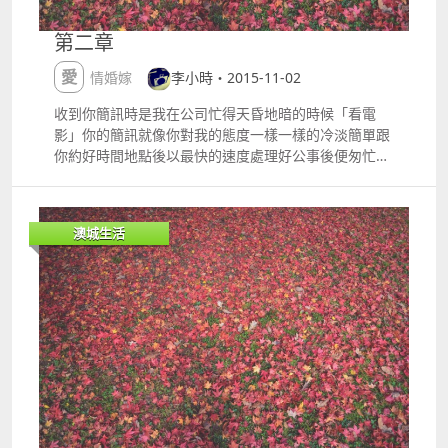
少女時代》 把主題曲的歌詞背得有點爛熟 那兩句歌詞
讓我想起了你 從前年少無知 把感情談得七零八落 把心
第二章
傷得千瘡百孔後 卻懷念起最初的傻勁及單純 當時的你
最初的我 笑得很無憂無慮 感嘆 嗯 感嘆我們當初的不懂
愛情婚嫁
李小時・2015-11-02
珍惜 感嘆我們當初的輕易放棄 在很久以後我才發現 有
些東西錯過了 便是一輩子 還好 你過得很幸福 這樣就好
收到你簡訊時是我在公司忙得天昏地暗的時候「看電
遇見你的註定 她會有多幸運 我能想像 因為 我一直都想
影」你的簡訊就像你對我的態度一樣一樣的冷淡簡單跟
親口跟你說聲 我當初來不及對你說的 感謝 （小幸運
你約好時間地點後以最快的速度處理好公事後便匆忙回
詞：徐世珍、吳輝福 曲：Jerry C 唱：田馥甄）
家整理儀容怎能讓你看到油頭粉臉的我發現自己是原來
是個見色忘公的人換上了剛買的洋裝化上淡妝噴了你上
次出差時買回來給我的香水典雅的花香味與我其實不搭
澳城生活
我從來就不是個優雅的人成熟的香水味讓我像小孩穿上
大人的衣服般滑稽可惜你從來不在意正如你其實早已忘
了這瓶當作人情的伴手禮只有我像個傻瓜一樣放在心上
不時為此沾沾自喜「等你很久了！」你說眉頭皺得讓我
以為做了甚麼傷天害理的事我並沒有遲到甚至還早了十
五分鐘到達也許你的準時的定義與我的有些距離「對不
起！」我說我不懂為甚麼要為一些不是我的過錯而道歉
也許是因為息事寧人不想把你我珍貴的相處畫面蒙受不
白之冤在電影院暗燈的時候我很緊張心跳甚至快得讓我
暈眩坐在你身邊的我沒有辦法專心的看幸好我早就在網