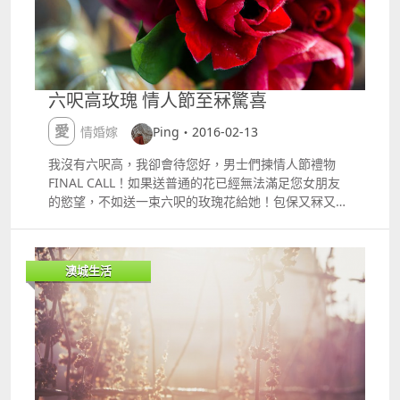
之星」門票 登記及查詢，可致電853 8865 6791或電郵
回憶來襲外我甚麼感覺也沒有沒有恨沒有愛沒有痛原來
至salesenquiry@melcocrown.com聯絡銷售團隊。
恨到極致是遺忘原來你我之間就只剩下回憶了我該為放
下了你這個年代久遠的前男友而快樂嗎 想對你傷害我的
一切，說聲謝謝..謝謝.. 謝謝..謝謝..再遇見。
六呎高玫瑰 情人節至冧驚喜
愛情婚嫁
Ping・2016-02-13
我沒有六呎高，我卻會待您好，男士們揀情人節禮物
FINAL CALL！如果送普通的花已經無法滿足您女朋友
的慾望，不如送一束六呎的玫瑰花給她！包保又冧又驚
喜！ 盛放的愛 澳門幣19,999元 以層鋪方式將不同顏色
的玫瑰層層插放，最高可達1.8米 這束如此高的玫瑰花
名為「盛放的愛」，是由澳門君悅酒店花藝師悉心加
澳城生活
造，引進荷蘭庭園玫瑰，以層鋪方式將不同顏色的玫瑰
層層插放，高度更由你自由決定，最高更可達1.8米，
分分鐘仲高過你女朋友！看見這束荷蘭庭園玫瑰朵朵神
形豐滿、豔麗綻放，係女人都心花怒放！連價錢都非常
好意頭，一束澳門幣19,999元，長長久久。 束花仲高
過身高五呎多的記者，絕無花假！ 如果覺得這束玫瑰太
浮誇，亦可以選擇其他設計、大小的花束，選擇您倆愛