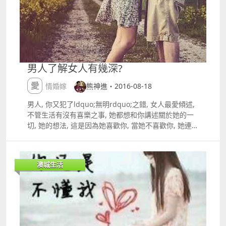
美一刻，讓索菲特酒店為您成就美事 獨特的五星級法式
建築風格、文化及服務，融合濃厚的澳葡特色，成就一
場瑰麗的難忘回憶。 獨特的堤畔露天景緻，飽覽夕陽河
岸醉人美景，連接著雅緻宴會廳，無論是舉行別具情調
的雞尾酒派對或是典雅隆重的囍宴，將是您們幸福回憶
的舞台。 我們婚宴策劃員的無微不至，讓您充分體驗法
男人了解女人有幾深?
式接待藝術。由籌劃婚宴的準備工作到安排宴會上的每
個細節，我們都一絲不苟，確保每件事都隨您的夢想一
愛情婚嫁
熊神進・2016-08-18
一實現。 中式囍宴每席由澳門幣8,688起，查詢 8861
7112 H6480SL5@sofitel.com
男人, 你又犯了ldquo;無明rdquo;之錯, 女人最愛傾述,
不管生活有沒有喜樂之事, 她都想和你講述關於她的一
切, 她的想法, 這是因為她喜歡你, 當她不喜歡你, 她連半
句家常便飯也不會跟你說, 男人很多時被女人冷落都不
知道真正原因........ 節錄 熊神進 ldquo;男女相處技巧
rdquo;講座。
澳城生活