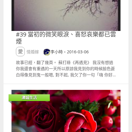
佳餚試食、婚禮策劃師講座、豎琴演奏及弦樂四重奏
等，還有送出多份豐富獎品的每小時幸運大抽獎。婚禮
套餐提供完善及多元化的配套，細心殷勤的婚宴策劃團
隊及得獎名廚將與您緊密合作，因應所選之主題度身訂
造最合適的活動，致力為每對新人締造甜蜜難忘的回
#39 當初的微笑眼淚、喜怒哀樂都已雲
憶。 此外，現凡於2016年3月20日或之前確定婚宴套
煙
餐，更可獲最高澳門幣8,000元的現金回贈及供6人免費
試菜。中銀信用卡客戶凡於現場預繳訂金更亦尊享新濠
愛情婚嫁
李小時・2016-03-06
影滙酒店住宿一晚及二人水療體驗之甜蜜禮遇，萬勿錯
過。 新濠影滙提供逾 4,000 平方米、配置靈活的室內
故事已經，翻了幾頁。 蘇打綠《再遇見》 我沒有想過
活動空間，適合會議及活動策劃人舉辦各式各樣的活
你我還會有重遇的一天所以原諒我見到你的時候臉色蒼
動，由私人宴會以至國際會議，客人均能因應所選之主
白得像見到鬼一般嗯, 對不起, 我欠了你一句「嗨 你好
題度身訂造最合適的活動配套。新濠影滙的大宴會廳可
嗎」你沒有多大的改變還是像以前一樣而我, 儘管外表
舉辦為 1,600 人而設的宴會及容納超過 1,900 人的酒
變了很多我還是我那個膽小鬼的我 忽然之間，你經歷
會。此大宴會廳亦可配置成最多三個獨立宴會廳。新濠
的、我經歷的所有謊言，當初的我的退讓，你的虧欠都
澳城生活
影滙亦設有八個獨立會議廳可供會議及休息之用，並設
不起眼。 曾經, 你的名字是禁忌身邊的共同朋友自你離
有寬敞的接待區域。多間會議廳均設有私人室外露天平
開後沒有一個人告訴我你後來怎樣了也許是因為你我之
台，供賓客享用午餐及茶歇。 「新濠影滙婚禮盛典」詳
間那段年少輕狂的愛戀太過像電視劇情無論再怎樣提起
情 日期：2016年3月11至13日時間：晚上6時至9時
也荒唐得讓人忍俊不已 Hey, 你知道嗎我其實恨過你恨
（星期五）／中午12時至晚上8時（星期六、日）地
你的一走了之恨你的不負責任也恨自己傻得這樣徹底我
點：新濠影滙三樓大宴會廳預先登記出席可獲贈「影滙
一直以為我還恨著你但當我看到你的時候我才發現除了