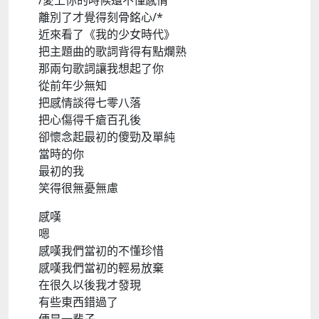
/愛上你的時候還不懂感情
離別了才覺得刻骨銘心/*
近來看了《我的少女時代》
把主題曲的歌詞背得有點爛熟
那兩句歌詞讓我想起了你
從前年少無知
把感情談得七零八落
把心傷得千瘡百孔後
卻懷念起最初的傻勁及單純
當時的你
最初的我
笑得很無憂無慮
感嘆
嗯
感嘆我們當初的不懂珍惜
感嘆我們當初的輕易放棄
在很久以後我才發現
有些東西錯過了