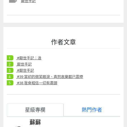
厭世手記
作者文章
#厭世手記：浪
厭世手記
#厭世手記
#39 當初的微笑眼淚、喜怒哀樂都已雲煙
#38 我會相信一切有盡頭
星級專欄
熱門作者
蘇蘇