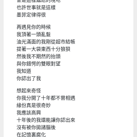
會是這樣尷尬的境地
也許世事就是這樣
墨菲定律得很
再遇見你的時候
我頂著一頭亂髮
油光滿面的我剛從超市結帳
提著一大袋東西十分狼狽
然後我不期然的抬頭
與你錯愕的雙眼對望
我知道
你認出了我
想起來奇怪
你我分開了十年都不曾相遇
緣份真是很奇妙
我應該高興
十年後的我還能讓你認出來
沒有被你拋諸腦後
在記憶裏腐化