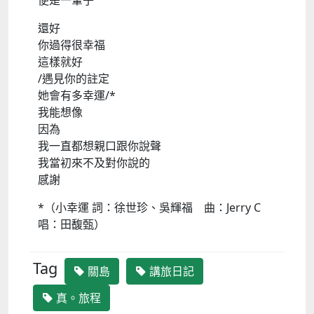
便是一輩子
還好
你過得很幸福
這樣就好
/遇見你的註定
她會有多幸運/*
我能想像
因為
我一直都想親口跟你說聲
我當初來不及對你說的
感謝
*（小幸運 詞：徐世珍、吳輝福 曲：Jerry C
唱：田馥甄）
Tag
關島
講旅日記
真。旅程