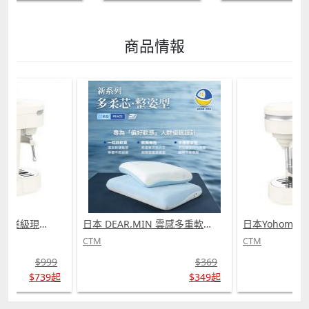
商品情報
日本Yohome 迷你專業級現磨鮮萃奶泡3合1半自動家庭意式咖啡機 (需訂貨)
日本 DEAR.MIN 雲感多重軟芯柔托緩壓Peace柔眠枕 (需訂貨)
CTM
CTM
$999
$369
$739起
$349起