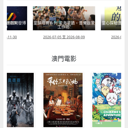
動（遊戲開發博
童韻培育系列“星海星語・音樂啟蒙
童心探秘澳門的
畫節）
工作坊”
現
2026-11-30
2026-07-05 至 2026-08-09
2026-07-0
澳門電影