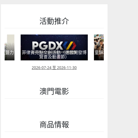
活動推介
戲開發博
童韻培育系列“星海星語・音樂啟蒙
童心探秘澳門的“中國第
工作坊”
現代燈塔
30
2026-07-05 至 2026-08-09
2026-07-04 至 202
澳門電影
商品情報