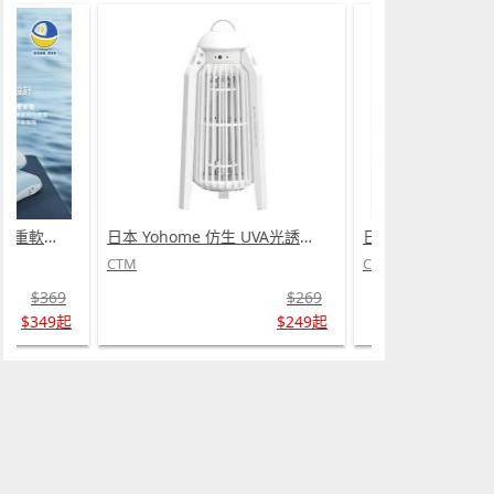
日本 DEAR.MIN 雲感多重軟芯柔托緩壓Peace柔眠枕 (需訂貨)
日本 Yohome 仿生 UVA光誘電觸滅可放掛立有線無線兩用光感滅蚊機 PRO 2.0 (需訂貨)
CTM
CTM
$369
$269
$349起
$249起