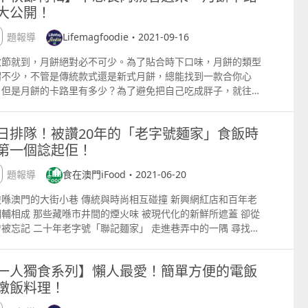
嚐啦！ 圖片來源：金沙閣 金沙閣 地址：澳門金沙酒店三樓 電
，睇下佢哋搞邊科？ END 「AHA亞哈啟圓bull;金源國際廣
，打開有很濃的海鮮味，烏黑小巧，靠造型就能輕易出圈 剛入口
深刻尊重。Navarra通過烹飪所作的真誠敘述重新定義了菲律
大公開！
持以祖傳秘方古法手工製作，陪伴我們長大的牛油糕、蟲仔餅，
入口，同時無縫對接城軌珠海站A進站口，簡直係通關捷徑！
853 8118 8822 除了金沙閣，澳門金沙和金沙度假區旗下的
 導航攻略 86K1114K10 在濠江路口橫琴新家園站下車 步行
些微甜，酥酥脆脆空口食都唔覺鹹，似係墨魚口味的蝦片，一個
菜，向其歷史致敬之餘，亦一起邁向未來。 呈獻隱藏菜式：紫米
魅力middot;口岸城」A區為通關小夥伴們準備一系列超抵折扣
承載住一代又一代人的記憶。 圖文 胖農夫的奶茶 攝影 嚕嚕米
醉江南」、「巴黎軒」、「御蓮宮」、「北方鳴苑」及「淮揚曉
600米即可到達 本期作者 圖文 得得 攝影 COISINI
一個根本停唔落口！ 回購指數：★★★★★ 網購關鍵詞：墨魚
 乾辣椒, 雲南黑松露 Heirloom Purple Rie Champorado,
專題報導
Lifemagfoodie・2021-09-16
利活動，大家跟住為食妹的步伐，吃喝玩樂一站式珠海行，正式
」也提供大閘蟹精美菜式，各間餐廳的菜單詳情請繼續拉下去
片、辦公室零食 松尾糯米糍夾心巧克力 豆乳味糯米糍夾心巧克
ed Chillies, Yunnan Black Truffle 澳門悦榕庄現代泰式料理餐
！ 京品佳／／／sushi 通關途中竟然都有日料店！京品佳超扎
所有菜式供應期至11月30日。 醉江南 把上海、江蘇和浙江地
，將三大網紅元素融合一起，裡面有獨立包裝，適合和身邊的朋
秋節就到，月餅絕對必不可少。為了貼合時下口味，月餅的類型
尚坊」行政總廚Jan Ruangnukulkit 曾榮獲米芝蓮一星、「全
厚切三文魚，各類迴轉壽司，鮮味十足的日式美味，快啲接受日
獨有的正宗江南風味呈現在大閘蟹上，並帶來海鹽堂焗大閘蟹、
一起分享！ 濃郁豆乳香，搭配Q彈糯米糍，絲滑巧克力外層緊緊
謂不少，不管是傳統款式還是新式月餅，總能找到一款合你心
十大餐廳」的泰國廚師Jan Ruangnukulkit接受法國廚藝訓練
味暴擊！你ready好未？ 一個人食都可以超豐富，豪華單人餐
湯芙蓉蒸大閘蟹、意大利水牛乳酪焗大閘蟹鬥等。 菜單如下：
裹內餡，美味呼之欲出！ 回購指數：★★★★★ 網購關鍵詞：
，但是月餅的卡路里有多少？為了避免把自己吃成胖子，就往下
身，卻熱愛泰菜的創作自由，現任澳門悦榕庄坊餐廳行政總廚。
飽你的大食胃！同朋友仔兩個人來幫襯，都可以揀歡樂2人餐，
上截圖來源：澳門金沙度假區 醉江南 地址：澳門威尼斯人一樓
乳巧克力、糯米糍夾心巧克力 客唻美蟹棒 韓國國民零食蟹棒，
！ 雙黃蓮蓉月餅 ＝ 426卡路里 一個傳統的雙黃蓮蓉月餅熱量
經在米芝蓮二星的Le Normandie餐廳、名廚David
度過二人時光！ 尚蚝牛水煎肉／／／BBQ 唔駛用油煎的
：853 8118 8822 巴黎軒 位於巴黎鐵塔內的「巴黎軒」會推
裝紅紅火火傳達著辣味警告！嗜辣的吃貨們唔好錯過喇！ 韓國各
多！一個等於四碗飯，每天最多只吃14就已經是熱量極限了！
ompson創立的Nahm，以及美國多家著名餐廳工作。尚坊的菜
quo;水煎肉rdquo;你試過未？用銅盤煎煮，搭配醬汁淥煮，齋用
日排隊！被讚20年的「老字號麵家」食飯時
清蒸大閘蟹配鎮江香醋及薑茶、蟹粉燴花膠及韭香蟹肉凍配意大
綜藝都推薦的蟹棒，可即食、做壽司、打邊爐、關東煮等多種食
來源：美心月餅 奶黃月餅 ＝ 382卡路里 現在不少人都喜歡奶
以現代泰菜精萃為核心，呈現出突顯泰國多元文化色彩的豐富地
醬ldquo;水rdquo;，就可以食到清爽與噴香並存的煎肉啦！
黑醋魚籽等限定菜式。 菜單如下： 截圖來源：澳門金沙度假區
第一個諗起佢！
，鮮嫩飽滿，味道鮮美！ 回購指數：★★★★ 網購關鍵詞：韓
月餅，很容易不小心就吃多了。但是奶黃月餅有忌廉、煉奶、椰
味。 呈獻隱藏菜式：帶子, 醋栗, 泰國香草, 魚子醬, 檳榔葉
鍋模式與烤肉模式兩者自由切換，浸完醬汁再作煎烤，肉被烤得
軒 地址：澳門巴黎人六樓 電話：853 8118 8822 御蓮宮 「御
網紅零食、蟹肉棒 霸蠻豬油拌粉 無論係熬夜加班亦或通宵追
和奶黃等材料，脂肪含量超高！ 圖片來源：美心月餅 冰皮月餅
ng Scallops Gooseberries, Thai Herbs, Caviar on Betel
亮發脆，肉香撲鼻。慢慢送入口中，肉片在齒縫間的愉悅環繞不
專題報導
食在澳門iFood・2021-06-20
宮」推出「秋季．蟹宴」菜式，當中包括有期間限定的大閘蟹粉
，都一定少不了一份熱騰騰的宵夜，霸蠻豬油拌粉一人食亦要很
351卡路里 冰皮月餅由於表皮由糯米粉製成，脂肪含量相對不
af 星際酒店、澳門銀河、澳門百老匯的行政糕點主廚任樂軒，
 真點心／／／Zhen Dim Sum 來自澳門的本土品牌真點心，
子炒鮮奶、大閘蟹粉百花釀花膠、大閘蟹鮮蝦酥餅等，還有清蒸
究！ 湖南米粉，一嗦入魂，代表老長沙風味的豬油拌粉，麻、
，但是仍然加入大量糖粉，而每款冰皮月餅的卡路里都略有不
017北美洲法芙娜C3巧克力廚師大賽」銀獎 對糕點的熱愛，帶
口岸城都有超人氣的一席之地！無論係過關返工，定係去珠海玩
梭喺澳門的大街小巷 傳統與時尚相互碰撞 新興網紅店和百年老
蟹配薑配及20年花雕手剁肉餅蒸大閘蟹。 菜單如下： 截圖來
、鮮、香，柔軟筋道有彈性，絲毫唔輸外賣堂食！ 回購指數：
，建議選擇較低脂的綠荳餡冰皮月餅。 圖片來源：大班月餅 雪
出生的任樂軒走遍世界。曾在巴黎L'Ecole Lenocirc;tre和東京
，都可以一探究竟，歎餐茶先 經典樽仔奶茶、咖啡匠心獨具，鮮
輔相成 那些藏喺市井間的煙火味 被現代化的新鮮所遮蓋 卻從
澳門金沙度假區 御蓮宮 地址：澳門巴黎人三樓 電話：853
★★★★ 網購關鍵詞：霸蠻米粉、豬油拌粉
餅 ＝ 251卡路里 很多人都覺得雪糕一定胖，但其實雪糕月餅
Ecole Valrhona等知名學府受訓，並在米芝蓮星級餐廳香港
可口；酥皮焗叉燒包誠意呈現，外表脆香、內裡熱辣現在仲可搶
被忘記 二十年老字號「聯記麵家」 走進巷弄中的一隅 尋找真
18 8822 北方鳴苑 匯聚山東、北京及內蒙古的中國北方名菜，
BENAamp;CHANG繽紛特調 食咗咁多零食，也該口渴了吧，飲
對其他月餅反而熱量不高，但如果選擇朱古力、果仁等的配料，
Atelier de Joel Robuchon、加州Madera及北京、矽谷、台北、
香濃幼滑的醇厚咖啡同奶茶，連同招牌酥皮叉燒包套餐，用地道
的生活風景 ▼ 不算敞亮的店內藏不住的係食物飄出來的誘人香
供多款大閘蟹菜餚，也提供清蒸大閘蟹配鎮江香醋及薑茶，令人
為食妹繽紛特調解解渴吧 利賓納負責味道的豐富，CHANG蘇
亦會再上升，還是淺嘗即可！ 圖片來源：Hauml;agenDazs
敦等多地的知名餐廳任職，，練就他各式各樣精湛的糕點製作技
味俘獲你心，ldquo;真rdquo;係執到寶啦！ 翠華餐廳／／／
，絡繹不絕的街坊食客係聯記麵家源源不斷的生命力。 二十年日
難忘。 菜單如下： 截圖來源：澳門金沙度假區 北方鳴苑 地
水負責口感的層次，果香夾雜綿密的氣泡讓你清爽帶勁，全方位
2017年，他更在北美洲榮獲法芙娜C3巧克力廚師大賽銀獎。
一人獨食系列】懶人最愛！簡單方便的電飯
ui Wah 從澳門過到珠海，冇諗到咁快就喺口岸城聞到熟悉的港
一日喺悶熱的後廚中勞作，倘若唔係熱愛和堅持，又怎能喺歲月
澳門倫敦人一樓 電話：853 8118 8822 淮揚曉宴 除了傳統菜
冰爽刺激！ 回購指數：★★★★★ 網購關鍵詞：黑加侖飲品、
天，他是澳門銀河娛樂集團的行政糕點主廚，負責管理星際酒
茶記味道！就算只係路過，都會俾翠華的蛋撻味吸引！ 每日新鮮
燉飯料理！
大浪淘沙中屹立不倒呢？ 雲吞麵氤氳著的縷縷鮮味，桑寄生蛋茶
「清蒸大閘蟹」，還有用二十年花雕熟醉大閘蟹，化平淡為神
口蘇打水 晃動可樂 色彩鮮艷的包裝最能吸引顏控的吃貨，蜜桃
、澳門銀河、澳門百老匯的所有糕點藝術創作。 呈獻隱藏菜式：
爐的招牌奶油豬，奶香四溢，脆軟噴香，係翠華的熱銷產品，用
入心扉的味道，讓人眷戀難忘，承載著無數記憶與情感的聯記麵
很特別的味道。 菜單如下： 截圖來源：澳門金沙度假區 淮揚
和藍莓味的可樂，偏好新奇口味的朋友仔可以一試 絢麗的包裝，
人, 巨峰葡萄, 黑醋栗 Oriental Beauty Tea, Kyoho Grape,