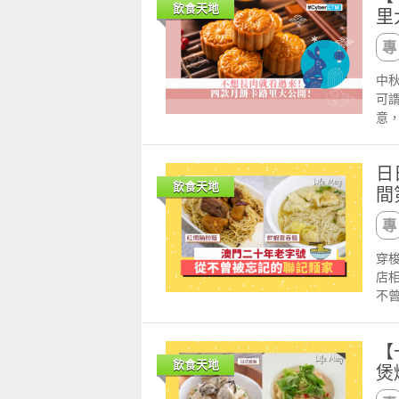
去品
場」
片
統的
飲食天地
里
堅
出
話：
場」
帶
賓
「來
「
接
甜粥,
福
宴
脆
Dri
啟程
看，
力
中
廳「
實
區
友
可
球五
料鮮
蟹
包
意
出
養
以
豆
看吧
她曾
愉快
電話
包
爆
Th
ld
日
出
大
圖片
式
秘製
飲食天地
利
間
法
黃
區口
火
巴黎
國
奶
Mia
金
蓮
劇
＝ 
Le
絕。
帶
講
多
「2
喺
穿
大閘
辣
同
香港
樂
店相
源：
★
糕月
L'
滑
不曾
81
RI
相
L'
購
實
提
翻杯
熱量
倫
港澳
氣
一試
打
巧。
【
Ts
復
址：
都
今
飲食天地
澳
煲
的
式
進
店
出
甜
奇，
味
東方美