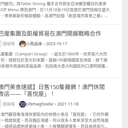
門銀河」與Tatler Dining 攜手合作把全亞洲備受矚目的美食
Off Menu 帶到澳門，於11月18及19日首度於澳門悦榕庄盛大
行，帶來嶄新的餐飲體驗，為澳門這個「創意城市美食之都」增
一盛事。 Off Menu自2019年於香港開辦以來，足跡遍佈國際
都市如上海、台北及吉隆坡，匯聚了超過50位獲得《米芝蓮指
巴厘集團及凱權貿易在澳門開展戰略合作
》、《黑珍珠餐廳指南》、《全球五十大餐廳》、《全球五十大
》等榮譽的名廚及調酒師聚首一堂。 今次Tatler Off Menu於
專題報導
小燕品味・2023-10-17
布斯五星酒店澳門悦榕庄2樓悦濤廊圓滿成功舉行，池畔區域熱
情洋溢，猶如置身世外桃園, 適逢天公造美, 讓賓客盡情享受這
厘集團（Campari Group），誕生於1860年，世界第六大烈
級美食盛宴。而12位國際星廚及調酒師於現場大顯身手, 使出
公司，總部位於意大利米蘭，遠銷190餘個國家及地區，旗下擁
身解數, 為美食愛好者呈獻獨家「隱藏菜式」，每一道精緻的菜
50多個中高端和高端品牌，包括兩大意大利國民利口酒阿佩羅
突顯多元飲食文化, 亦彰顯名廚們的巧手廚藝, 令人驚喜不絶。
erol與金巴利（Campari）；以及多個著名烈酒品牌如藍天伏特
廚們與賓客近距離互動，介紹菜品特色，帶來獨特的星級美食體
SKYY Vodka）、格蘭冠（The Glen Grant）、野火雞（Wild
。除了精彩美食時刻，現場還有獲獎調酒師以無限創意及匠人精
rkey）及百事吉干邑（Bisquit amp; Dubouche Cognac）等。
澳門美食速遞】日售150隻雞髀！澳門休閒
配雞尾酒，讓賓客一邊觀賞亞洲知名DJ及樂隊現場表演, 極盡
前金巴厘集團及凱權貿易正式宣佈在澳門開展戰略合作，並於澳
食店——「喜悅屋」！
之餘, 並可實時觀看「第70屆澳門格蘭披治大賽車」直播盛
銀河紅伶舉行了啟動儀式，品味多款由品牌大使以經典利口酒金
感受高漲熱鬧的氛圍, 令精彩的盛事體驗錦上添花。 本次
利及阿佩羅調配的雞尾酒，以及格蘭冠單一麥芽威士忌，體驗品
專題報導
Lifemagfoodie・2021-11-18
tler Off Menu共有十二星廚強強聯手，呈獻環球精萃及本地風
的多元化與玩味！ 金巴厘集團及凱權貿易負責人祝酒 當晚澳門
 台中主理米芝蓮三星新加坡料理餐廳「JL Studio」主廚林恬
紅伶化身為金巴厘派對，金巴厘品牌大使Delphine Kong及客
於澳門觀音像海濱休憩區內的休閒小食店「喜悅屋」，它的外觀
 來自新加坡的林恬耀，自小在父親經營的煮炒店成長，為他的廚
酒師Jenny親手設計及調配多款以｢金巴厘集團｣產品為基酒的
似一間度假屋，而且臨近海邊，所以很多人會來享受大自然海風
之路奠定基礎。代表廚藝學校和新加坡贏得世界青年廚師大獎
色雞尾酒，讓賓客盡情享受微醺時光，當中我最喜歡的就是經典
餘，順道品嚐地道美味小食。小食種類選擇多，而且味道吸引，