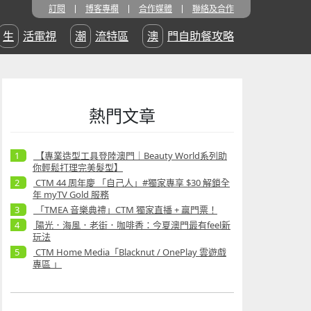
訂閱
博客專欄
合作媒體
聯絡及合作
生活電視
潮流特區
澳門自助餐攻略
熱門文章
【專業造型工具登陸澳門｜Beauty World系列助
你輕鬆打理完美髮型】
CTM 44 周年慶 「自己人」#獨家專享 $30 解鎖全
年 myTV Gold 服務
「TMEA 音樂典禮」CTM 獨家直播 + 贏門票！
陽光．海風．老街．咖啡香：今夏澳門最有feel新
玩法
CTM Home Media「Blacknut / OnePlay 雲遊戲
專區 」