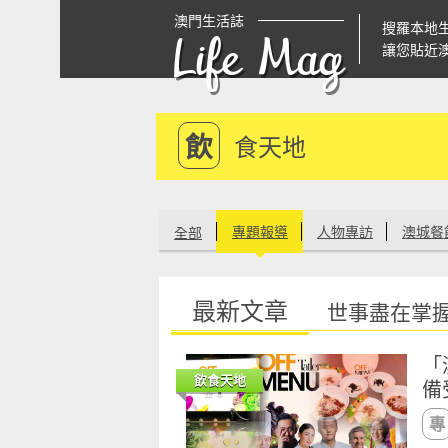
澳門生活誌
搜羅本地
Life Mag
讓您貼近
飲
食天地
專題報導
人物專訪
澳城餐
全部
最新文章
世事盡在掌
「
飲食天地
備