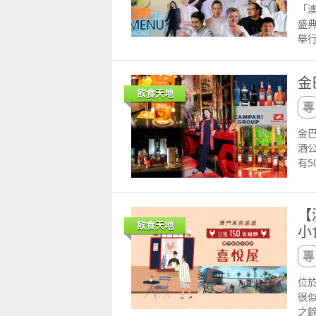
「澳
盛典
舉
添另
大
金
南
飲食天地
酒吧
福
帶風
金巴
場星
酒
渾
有
式既
Ap
星
加（
驗
Tu
【
神調
早
飲食天地
小
視聽
門
況，
巴
Ta
牌
味：
銀河
位
耀
席調
很
藝
特
之