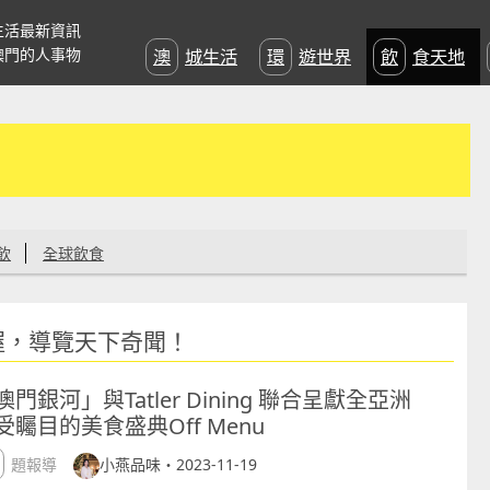
生活最新資訊
澳門的人事物
澳城生活
環遊世界
飲食天地
飲
全球飲食
握，導覽天下奇聞！
澳門銀河」與Tatler Dining 聯合呈獻全亞洲
受矚目的美食盛典Off Menu
專題報導
小燕品味・2023-11-19