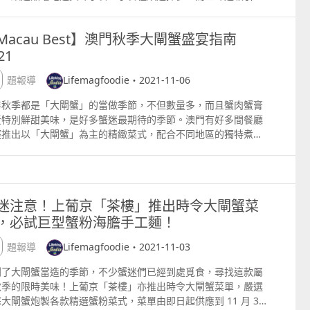
他先後到The French Laundry、Per Se、 Geranium和
羅橙光（Aperol Spritz）及尼格罗尼（Negroni）。 阿佩羅
曾經創下一日賣出150隻雞髀的紀錄，快來看招牌小食推介啦！
ma等世界級廚房歷練。2017年，他在台中市創立JL Studio，成
（Aperol Spritz），全球 Top10最受歡迎的雞尾酒，以充滿陽
牌炸雞髀套餐 每份 36 元 即叫即做的炸雞髀套餐包括一
第一家海外現代新加坡菜餐廳。 呈獻隱藏菜式：茭白筍，聖女蕃
Macau Best】澳門秋季大閘蟹盛宴指南
息的橙色阿佩羅調配。Aperol這個名字來源於法語單詞
炸雞脾和一杯梳打。炸雞髀的外皮金黃香脆，散發邪惡的誘惑香
綢乳酪 Water Bamboo, Cherry Tomato, Stracciatella 連
21
eritif，也就是開胃酒的意思。1919年由巴比耶里Barbieri 家族
，而且肉質鮮嫩多肉汁，更曾經創下一日內售賣150隻雞髀的驕
７年獲得米芝蓮二星殊榮的澳門星際酒店的頂尖湘川菜食府「風
大利北部城巿帕多瓦Padova創立，自此便廣受世界歡迎。而
成績！配搭清新爽甜的梳打，令人更加無法抗拒。 雲石花紋蛋糕
居」行政中餐總廚陳植強 資深主廚陳植強，在高級中菜領域擁有
專題報導
Lifemagfoodie・2021-11-06
意大利，無論在餐廳酒館，又或是在沙灘泳池旁，又或路邊茶
 130 元 蛋糕口感鬆軟，味道香濃，原來是混合法國材料來
過25年的經驗。秉持川湘菜傳統之餘，陳植強亦通過獨特的烹飪
，到處都可見到阿佩羅橙光的踪影！ 其實調制阿佩羅橙光的步驟
。不但回頭率非常高，而且是使用減糖配方，好味又健康。因為
年秋季都是「大閘蟹」的當做季節，不但數量多，而且蟹肉蟹膏
巧推陳出新，創造出獨一無二的辣勁和風味，使風味居成為澳門
相當簡單，在放入香橙片和冰塊的杯子裡，把阿佩羅與意大利
糕是每日新鮮手工製作，所以想食就記得提早一天預訂啦！ 無添
繪本
方舟澳門藝術學會呈獻2026《藝力
菲律賓亮點文創活動（遊
黃特別鮮甜美味，是好多蟹迷最期待的季節。澳門有好多間餐廳
聚頂級湘川美饌的聖地。 呈獻隱藏菜式：珍饈黑豚肉釀遼參
osecco氣泡酒以1：1的比例調和，最後加入少量蘇打水，便混成
粒果香磅蛋糕（香橙及香蕉味） 每條 110 元 由磅蛋糕散發出
匯聚》雙聯展
覽會及動畫節）
經推出以「大閘蟹」為主的精緻菜式，配合不同地區的獨特煮
ised Sea Cucumber Stuffed with Minced Kurobuta Pork 香
色澤明亮橙色，口感清爽且帶有氣泡感的雞尾酒。以清新怡人的
的天然水果芳香味，有甜橙味和香蕉味選擇。蛋糕入口柔軟綿
，炮製出意想不到的美味菜式，快來看更多大閘蟹菜式推薦啦！
米芝蓮二星「天龍軒」總廚劉秉雷 天龍軒主廚劉秉雷被譽為香港
2026-08-02 至 2026-09-12
2026-07-24 至 2026-11-
本和柑橘香氣為主調，就如人生般，甘甜中略帶苦澀，平衡中富
，無添加，特別受小朋友歡迎。和鮮榨蘋果汁配搭就成為天生一
即日起至11
頂尖的粵菜大廚之一。鑽研中菜超過36年，這位中國廚藝專家曾
層次，顏值與口味皆宜。且酒精度只有11度，極受女士們的喜
最美味的下午茶。每日新鮮製作，想食就記得提早一日預訂啦！
30日，上葡京「茶樓」推出最矚目的「巨型蟹粉海膽手工麵」，
北京、上海、香港、廣州、迪拜和倫敦掌廚。他將創新與傳統烹
 內格羅尼（Negroni），也是來自意大利的雞尾酒，經典配方
味磅蛋糕 ▲香蕉味磅蛋糕 脆卜卜雞蛋仔 每份 23 元 香噴噴
要用日本海膽及足六兩重的大閘蟹新鮮製作，每日只限量供應五
方法和技巧結合，並在本地文化和環境中獲得靈感，呈現出最高
金巴利、甜味美思和金酒等份調製而成，最後用一片橙皮作裝
雞蛋仔現場即叫即做，外脆內軟，口感豐富而且層次鮮明，有原
迷注意！上葡京「茶樓」推出時令大閘蟹菜
，非常矜貴。除此之外，還有迷你大閘蟹金瓜盅、蟹粉江南百花
的正宗粵菜。 呈獻隱藏菜式：海鮮焗椰皇 Baked Baby
這款雞尾酒的來源據說是由意大利伯爵卡米洛middot;尼格羅
朱古力味選擇，再加一杯果汁就更滿足。 喜悅屋 Joyous
，必試巨型蟹粉海膽手工麵！
翼、手工蟹粉灌湯包等精選巧手菜式，保證能夠滿足蟹迷挑剔的
onut with Seafood 澳門意大利餐廳8 frac12; Otto e Mezzo
ount Camillo Negroni 於1919至1920年在佛羅倫斯創造的。
use 地址：澳門皇朝觀音像海濱休憩區售賣亭（往科學館方向行
。 圖片來源：茶樓 茶樓 地址：澳門上葡京一樓 聯絡電話：
MBANA米芝蓮星級行政總廚Riccardo La Perna Riccardo來自
時他為了紀念最後一次旅行，所以用金酒代替蘇打水，以此來加
遊樂場尾段） 電話：6300 6380／6687 9957 營業時間： 星
專題報導
Lifemagfoodie・2021-11-03
3 8881 1320 更多大閘蟹菜式介紹：蟹迷注意！上葡京「茶樓」
大利西西里，曾在多位米芝蓮星級大廚的指導下琢磨技藝。擁有
mericano雞尾酒，最後大家都以他的名字命名這杯享譽世界的
至五 早上 700 至下午 600 星期六、日及公眾假期 上午 900
時令大閘蟹菜單，必試巨型蟹粉海膽手工麵！ 8餐廳 大獲好評
蓮一星的殊榮，Riccardo帶領非凡的烹飪團隊，秉承提供最正
格羅尼雞尾酒。 內格羅尼雞尾酒簡約而平衡，縱使入口時略帶苦
上 800 想了解更多詳情，請掃描下圖二維碼 想知更多資訊？
到了大閘蟹當造的季節，不少蟹迷們已經到處覓食，尋找這款屬
精緻點心「鮮蟹粉小籠包」！ 位於新葡京酒店的「8餐廳」選用
意大利美食的理念，以多元化菜式和最頂尖食材，呈現地中海和
辣，最終湧現一絲回甘，頗有ldquo;苦盡甘來rdquo;之意，讓
澳門好幫手」幫到你！ 點擊：喜悅屋
秋季的限時美味！上葡京「茶樓」亦推出時令大閘蟹菜單，嚴選
州陽澄湖大閘蟹來炮製多款點心及佳餚，而巧手點心「鮮蟹粉小
里烹飪文化的豐富色彩。 呈獻隱藏菜式：燉牛肩肉, 薯蓉, 蕪
回味！金巴利苦味利口酒誕生於1860年，經酒精和水浸泡香草及
大閘蟹炮製各款精選蟹粉菜式，菜單由即日起供應到 11 月 30
包」更備受好評。除了點心了得之外，大廚還帶來清燩蟹粉獅子
 乾蕃茄 Braised Beef Shoulders, Whipped Potatoes, Cime