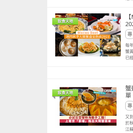
後，
阿佩
更
No
橙光
宇宙最強招
為
【
光氣
隻
茄，絲
飲食天地
20
Ap
氣
續
在意
人
味
在
每條
超
座
做
每
技
也
蛋
童心探秘澳門的“中國第一”系列──
嬰幼兒親子閱讀推廣活動-嬰幼
蟹
匯
Pr
加粒
西式大學
氹氹轉
已
Bra
了
來
法
港
2026-07-11 至 2026-08-08
2026-07-11 至 2026-08-23
草
滑
茶樓 每日只出五份！必試巨型蟹粉海膽燴手工麵！ 由
最
有
對
月
在
愛。
▲甜橙
主
飪
由
的
蟹
份
水準
飾。
味和
飲食天地
單
雞
Coc
尼C
Ho
胃口
BO
當
走，
85
意
強A
期一
推出
米芝
內
至晚
又
的
宗
味辛
「
於
蘇
西西
人
江蘇
籠
菁葉,