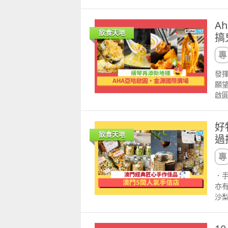
其
日，
頭
di
木
$9
月下
Uw
A
邊廂
用
京酒店
廚藝
飲食天地
搞
Gr
手
波
20
系
味，令
頓
Fe
及
限量
和
政
妃
$1
波
發揮
隱藏菜式：法式刨
金巴
鼻
之前
願望
nda
mi
口鮮
話：853
啟圓
蓮一
桶，
$1
魚
宇宙
泰國華
碑意
製
黃
杯
生，
科姆
嫩滑。 手工
好
來
源
家餐
rd
金
飲食天地
過
帶
情
和
單桶
垂涎
藍天
情
P
士忌
配鍋巴 MOP $168 西班牙火腿蟹粉扒
金殿
包
為當
二世
蟹鮮肉水餃 MOP $78
8802 388
太
街
年，
晚
．手
名
奶香
呈獻
麥
海
亦有
形
一樣
To
香料
葡京
沙梨
提
十
「W
工
及下
63
絕
mi
Ba
製
13
1
圖片
rd
的I
花