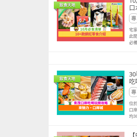
1
htt
冰
3888 譽瓏軒 回味
樣
香
飲食天地
圖案
口
一
的
口
的
白女
典雅
籠
醬
蓮指
全部
瓜子
日或
香
丫島蝦
So
28
地二樓 
鮮
宅家
精緻
次展
默
蟹！
大
此間
廳」
被收
裡
撈
雞
必備
高級
返
汁
炸
愛美
芝蓮
喚起
不
熬
毋
Umb
號
的口
經
包
Ki
有
話：85
樣
金
理
喜
3
蟹
自己
★
有
麵
飲食天地
吃
讓
的朋
卷
粥, 
料
煮
發出
包
尼拉
情地
成
到
輕
十大
先將
美
顏
數：
現代
家 
位於
園上
會
蛋卷
主，
蓮
口
內線 189 
脆口
珍
起步
酥
均3
閣
肚
的
Blu
味道
多
湯
糖，
濃
菲
街德
幾時
豆
的時
心
一
【
分
珠澳