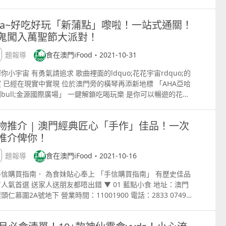
他芳香植物和水果而成，呈紅色色澤和微苦口感，分別有金巴利
想知有甚麼好吃？快往下看吧！ 巨型蟹粉海膽燴手工麵 MOP
、鮮蟹粉焗大蝦皇、鮮蟹粉蒸星斑件精心炮製菜式。供應期至11
 Rapa, Dried Tomato 香港掌舵一星法國菜餐廳「珀翠」總廚
桶傳說系列精選波本過桶版及金巴利內格羅尼經典雞尾酒。 另一
98 這份「巨型蟹粉海膽燴手工麵 」一上場就足夠架勢，一碗麵
旬，想試就要快啦！ 圖片來源：8餐廳 8餐廳 地址：澳門新葡
e Opocensky 在德國的學徒經歷，開展了Uwe Opocensky的
ha~好吃好玩「新蒲點」嚟啦！一站式通關！
，金巴厘集團經理Alfred建議賓客除了品味格蘭冠The Glen
上最少八隻足六两重的大閘蟹，還有半板日本海膽，誠意十足！
二樓 聯絡電話：853 8803 7788 淳 配搭新鮮的「蟹粉豆腐
事業。他過後在倫敦參加Anton Mosimann的訓練計畫，並在
鬼闖入萬聖節大派對！
ant各款單一麥芽威士忌的風格外，還必須品味格蘭冠限量單桶
工麵條爽滑彈牙，一吃下去滿嘴都是豐富的蟹黃和海膽特有的鮮
士頓龍蝦」！ 雖然「淳」只推出一道大閘蟹菜式「蟹粉豆腐波士
04至2006年期間，遷到香港擔任深灣遊艇會行政總廚，並在
列的2006年份威士忌，香氣是清脆的青蘋果，清香的檸檬皮，以
人回味無窮。每份手工麵足夠 8 10 人享用，但是每天只有
龍蝦」，不過味道卻帶來無比震憾感！這道菜式是把矜貴的蟹黃
rran Adriagrave;的El Bulli體驗六個月後，擔任香港知名酒店行
專題報導
食在澳門iFood・2021-10-31
新鮮的薑花的香氣；口感是甜美的提拉米蘇，黑巧克力，以及太
五分，如果想吃務必提前預約！ 迷你大閘蟹金瓜盅 MOP
柔軟的豆腐融合，豆腐吸收蟹黃的精華，然後再加入肉質鮮嫩的
總廚九年。這位德國主廚如今是港島珀翠餐廳的行政總廚。 呈獻
糖的柔和；尾韻是牛奶巧克力、新鮮奶油的餘韻，讓人沉醉。 與
68 使用雞、鴨和豬骨熬製八小時以上的高湯，聞上去香味撲
士頓龍蝦，口味挑剔的您一定會很滿意，有興趣不妨11月30日或
你小宇宙 有勇氣請追求 歌曲裡面的ldquo;花花宇宙rdquo;的
冰 肝, 法邊豆, 脆包粒, 榛子 French Ice Kacang
厘集團經理Alfred合影 這是由格蘭冠的釀酒大師鄧尼斯
。湯羹由絲絲蟹肉和南瓜蓉慢火煮成，再放在小南瓜內燉煮，入
去訂座啦！ 圖片來源：淳 淳 地址：澳門美獅美高梅地舖 電
 已經在現實中實現 位於澳門旁的橫琴再添新地標 「AHA亞哈
sh; Foie Gras, French Beans, Croutons, Hazelnut 曼谷米芝
ddot;瑪律科姆 Dennis Malcolm OBE親自遴選了少數優質酒
甜而又有嫩滑蟹肉，一流之作！ 蟹粉江南百花雞翼 MOP
 8802 3888 金殿堂 突破傳統！暖心又暖胃的「蟹粉獅頭
bull;金源國際廣場」 一鍵解鎖吃喝玩樂 是你可以暢遊的花花
星餐廳「POTONG」掌舵人Pam Pichaya Soontornyanakij
用以陳釀ldquo;2006rdquo; 年份威士忌來致敬這一具有里程
38 對比平時傳統的蝦滑釀雞翼，這次是以蟹粉混入墨魚膠滑釀
球炒鮮奶」！ 位於澳門美高梅的「金殿堂」把色香味俱全的蟹
！ AHA CAFE 進入AHA宇宙的第一站，肯定入到AHA CAFE歎
裔廚師Pichaya quot;Pamquot; Soontornyanakij在曼谷出
義的年份。經此後近16年的歲月沉澱，經鄧尼斯middot;瑪律
，放入雞翼再炸香，一咬下去雞翼外皮十分香脆，而內餡則非常
，結合來自北海道的鮮奶和獅頭魚，以突破傳統的烹炒手法，帶
醒神啡先啦！清爽斎啡、濃郁奶啡，現調現沖，激醒你的靈魂 來
曾在紐約JeanGeorges餐廳受訓六年。返回家鄉開設她的第一
親自品鑒後，其中的極少部分ldquo;馥郁雅致、渾然天成
蟹粉灌湯包 MOP $68 人手擀出的輕薄外皮，一舀下去
CTM
物推介 | 澳門經典匠心「手作」佳品！一次
暖心又暖胃的「蟹粉獅頭魚球炒鮮奶」，口感柔和鮮甜，而且還
於澳門的咖啡風味，帶俾你無限創意與驚喜。閒坐於充滿澳門風
廳The Table後，Pam成為第一位同時獲得米芝蓮指南的一星
quo;的酒桶被冠以格蘭冠ldquo;單桶系列rdquo;。 格蘭冠限量
黃色的蟹粉湯汁馬上四涌，滾熱的鮮香蟹黃湯汁鮮香無比，令人
推介俾你！
來花蟹魚湯雲南米線、青胡椒三蔥煎焗海膏蟹、蟹粉牛油果酥炸
的環境裡，一邊飲啡，一邊睇畫報，不如影翻張靚相，享受小資
年度最佳新餐廳獎，也是獲此殊榮的最年輕女性廚師。在今天，
系列的2006年份威士忌 格蘭冠今年還推出了70年單一麥芽威
三尺！每個灌湯包只需 MOP $68，性價比極高！ 大閘蟹黃醬
使蝦等新穎菜式，這些菜式只供應至11月30日。 圖片來源：
調啦 馬交太子茶餐廳 一個菠蘿油、一份靚叉燒，似乎就可以承
am擔任泰國烹飪節目的烹飪顧問，經常在電視節目亮相，令她成
Glen Grant Devotion，限量7瓶，紀念已故英國女王伊莉莎白
菠菜苗 MOP $128 生拆大閘
專題報導
食在澳門iFood・2021-10-16
堂 金殿堂 地址：澳門美高梅金殿貴賓大堂地下 電話：853
我一個中午的快樂！在橫琴都食得到的澳門地道茶記，就係馬交
地最具名氣的廚師之一。她的餐廳Potong位於家族在曼谷唐人
（每一瓶象徵女王在位的10年）。70年威士忌蒸餾於1953
 即日起至 11 月 30 日，上葡京「茶樓」還有
8 蜀道 以川菜方式炮製出冷盤「四川醉蟹」！ 以川菜聞
子茶餐廳啦！ 甜中帶香的叉燒滑蛋飯飽腹感滿滿，芝士雞扒撈麵
的五層高歷史建築中，是今天泰國首都最炙手可熱的餐廳之一。
使用Oloroso雪莉酒桶的法國橡木桶熟成，聞起來帶有濃郁的
市優惠，只要持有效的澳門居民身份證在餐廳消費，除巨型蟹粉
信購買指南． 為食妹貼心奉上 「手信購買指南」 有歷史佳品
的「蜀道」用五糧液和黃酒，把來自珠江三角洲的水蟹，以冷盤
味十足ldquo;他，來自澳門rdquo;由slogan到菜式出品，每
隱藏菜式：小鱗犬牙南極魚, 泰式蝦醬, 魚子醬 Patagonian
芽糖、成熟蜜桃和蜂蜜的香氣，品飲起來則是乾果、葡萄乾、乾
膽燴手工麵外，所有大閘蟹菜式及單點菜餚均可獲八折優惠。 上
人氣首選 送家人送朋友都唔出錯 ▼ 01 藍點小食 地址：澳門
式炮製出獨特菜式「四川醉蟹」，酒香非常濃郁，把蟹肉的美味
都係ldquo;原廠設置rdquo;，保留曬澳門地道風味！ 莆田．
othfish, Kapi Sauce, Caviar 香港主理米芝蓮一星新加坡菜餐廳
和一絲橡木的味道。 Glen Grant Devotion珍品均裝在一個手
「茶樓」 地址：上葡京一樓 時間：上午 11 時至下午 3 時，
頭仁慕圍2A號地下 營業時間：11001900 電話：2833 0749／
升至極致。除此之外，還推出老壇泡薑年糕蟹、蟹粉青糰、天府
三風味 想食正宗的莆田媽祖宴菜，唔使去到福建都食得到！莆田
hey」的年輕主廚Barry Quek 廚藝事業帶領新加坡藉廚師
吹制的醒酒器中，並放置在一座以酒廠花園中的一顆榆樹為原料
午 5 時至晚上 10 時 30 分 逢星期 一休息 電話：853 8881
81 0338 出門旅遊，選購手信佳品成為最大煩惱？每日新鮮熬製
代雙椒珍寶等川味菜式。想品嚐就要在11月30日或之前去訂位。
ddot;十三風味的出品，係舌尖上的ldquo;非物質文化遺產
rry Quek走遍世界各地，曾先後在新加坡的Les Amis、比利時
作而成的木雕內，外邊框上刻有女王喜愛的山谷百合及蘇格蘭國
20 詳情：
8個鐘的藍點手作檸檬膏彰顯你的心意！ 手作檸檬膏只有加入老
來源：蜀道 蜀道 地址：澳門美獅美高梅地舖 電話：853 8802
quo;，食到就執到寶啦！ 由主菜到小食，由餐具到茶水，每一
n De Wulf、以及澳洲Attica等著名餐廳工作。在2021年，他在
薊花。每個醒酒器還配有一個銀色蓋子，蓋子上刻有不同的花卉