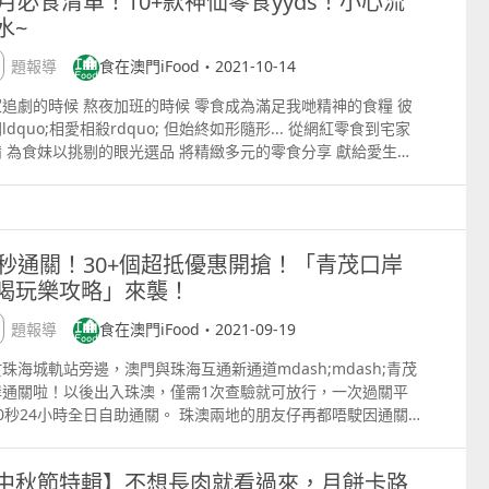
0月必食清單！10+款神仙零食yyds！小心流
pswww.grandlisboapalace.comtcrestaurantsnbarschalou
糖同檸檬熬製，完全純天然冇添加其他成分，熬製18個小時，每
無窮的清蒸大閘蟹！ 「譽瓏軒」把重達 260 克
都充滿爆棚的儀式感！睇得又食得 福建燴飯用似飯香、似粥綿的
港開設自己的現代新加坡餐廳Whey，旋即獲得美食家和評論家
。 據悉，Decanter Number One（瓶蓋上刻有ldquo;伊莉莎
水~
啖都能讓你嚐到用心的味道。 兩款心意禮盒裝，送禮得體，精緻
大閘蟹清蒸，以經典上海菜式呈現。當中包括有以蟹粉做成的小
感征服你的味蕾！三色豆再添菌菇碎等佐料提鮮，海鮮味十足的
肯定。餐廳在正式開業後僅八個月，即獲得2022年香港澳門米芝
王玫瑰rdquo;）在今年蘇富比拍賣會上售出，拍賣所得受益將
的中式設計和獨立罐裝，寓意美滿，情深義重！ 02 時香花生
包、白玉羹、蔥油餅等。想回味上海的地道風味，就是在11月15
汁浸潤飯粒，啖啖回味 外脆內嫩的金沙鮑魚、紫菜海蠣酥，酥脆
南的一星榮譽。 呈獻隱藏菜式：咖喱叻沙蒟蒻飯, 八爪魚, 南
專題報導
食在澳門iFood・2021-10-14
捐贈給蘇格蘭皇家林業協會（Royal Scottish Forestry
 地址：澳門皇子街28號地下 營業時間：09301900 電話：
之前訂位品嚐。 圖片來源：譽瓏軒 譽瓏軒 地址：澳門新濠天
濃，盡享莆田菜的精髓！百秒黃花魚、高湯娃娃菜，清甜多汁，
乾 Patagonian Toothfish, Kapi Sauce, Caviar 深圳的創新
ciety），剩餘六瓶則於10月在特定市場發售。近日香港隆重首
922572 岑老先生係時香瓜子嘅第二代傳人，幾十年如一日，默
電話：853 8868 2822 滿堂彩 可自選不同烹法來煮大閘
味十足！ 甘比韓式廚房 韓國料理以特別的菜式與口感收穫咗一
追劇的時候 熬夜加班的時候 零食成為滿足我哋精神的食糧 彼
料理餐廳「ENSUE」 行政副主廚吳夢林, 「2023亞洲五十大餐
示了Decanter Number 3的水仙花瓶（Daffodil Bottle），已
守護住哩度，花生瓜子從選料到入貨都經由岑老先生之手。 櫥窗
 由即日起至11月15日，滿堂彩推出一品金瓜蟹肉凍、蟹黃鮮
批忠實粉絲！如果你來到呢度，想食到地道的泡菜、冷麵、炸
ldquo;相愛相殺rdquo; 但始終如形隨形... 從網紅零食到宅家
第31名 深圳Ensue餐廳行政副主廚吳夢林，是區內最受觸目的
藏家高價投得。 Glen Grant Devotion
的花生瓜子按分類整齊擺放，琳瑯滿目，每一樣都係喺超市買唔
麵、秋季一鍋鮮等單點大閘蟹菜式，不過最大特色是客人可選原
、烤肉，就大步行入甘比韓式廚房啦！ 作為店內鎮店之寶，雙色
 為食妹以挑剔的眼光選品 將精緻多元的零食分享 獻給愛生活
餐飲年輕廚師之一。 吳夢林的職業生涯始于Jonay Armas的米
的美味。 時香花生瓜子嘅包裝至今都冇變過，經典紅白標籤瞬間
原味的清蒸、鑊氣十足的薑蔥爆炒、湖南香辣或鹹蛋黃金爆炒等
雞用兩種口味，雙管齊下，對你進行爆脆香噴的味蕾攻擊！慢火
食的你 ▼ GEMEZ乾脆面 GEMEZ乾脆麵係為食妹心中的地位
二星餐廳The Principal，接著她在Tom Aikens的The Pawn、
迷失嘅味覺記憶。 03 喜臨門麵家 地址：新馬路十月初五街38
同方法，來烹煮多蟹膏的公蟹或多蟹黃的母蟹，以迎合不同客人
製的人參雞湯，誠意用料，飲完湯後仲可以食埋隻雞！一舉兩得
庸置疑！聞著麥香濃郁，食落爽辣酥脆，麵餅乾脆唔粘牙！ 一大
erto Bombana的Beefbar以及Bjorn Frantzen的Frantzen's
（近黃枝記總店） 澳門手信除咗大街小巷隨處可見的手信店，仲
味。 圖片來源：滿堂彩 滿堂彩 地址：澳門君悅酒店一樓 電
典的韓式小食紫菜肉鬆卷、冷麵、泡菜、燒五花肉、石鍋拌飯，
裡有三小包，有兩種味道，香辣味和烤雞風味，波浪狀麵餅條條
tchen等餐廳積累豐富經驗。在Ensue，她負責制定富加州特色
藏喺邊邊角角，裝潢簡單的小店，卻有著深藏不露的手工工藝。
3 8868 1930 梓園上海菜館 套餐抵食！「陳年花雕大閘
樣都令人垂涎欲滴！韓式美味總能讓你在享受美食的同時，鍛煉
黃，咔嚓咔嚓脆，每次要食夠3包先過足嘴癮！ 回購指數：
念的功能表，結合中國的食材、傳統和烹飪技巧，利用最入時的
臨門麵家，麵餅係每日現做人手盤麵，手起手落，招牌全蛋蝦子
0秒通關！30+個超抵優惠開搶！「青茂口岸
」完美展現鮮美！ 梓園上海菜館推出金秋「蟹」逅大閘蟹套餐，
的動手能力我都想俾自己一個like 尚鼎撈辣上火鍋 鐘意食辣嘢
★★★★ 網購關鍵詞：印尼網紅零食、小雞乾脆麵 菲可納椰子
機食材，以簡約手法呈現其天然風味。 呈獻隱藏菜式：水牛奶
食落爽韌彈牙。 蝦子喺一年之中最熱的時節，將蝦卵取出加入香
喝玩樂攻略」來襲！
食客一次過品嚐一皇一后大閘蟹，而且主打「陳年花雕大閘蟹」
友仔們請注意！尚鼎撈middot;辣上火鍋，將用地道辣味向你
 另一款印尼出品的網紅零食，椰子黨必買的菲可納椰子卷，撕開
鵝肝, 米脆 Buffalo Milk Congee, Foie Gras, Rice Tostada 馬
蒸熟曬乾再烘香，顏色深紅，搭配麵條，咬落微微彈口。 老闆熱
法考究，大廚用上等陳年花雕、薑、醋、花椒及其他配料烹而
邀請函請你帶著512G的胃口，大搖大擺入嚟打邊爐！ 除咗辣
裝就聞到椰子香撲鼻而來！ 椰子脆卷表層撒上黑芝麻，口感酥脆
著名餐廳「Toyo Eatery」主廚Jordy Navarra, 「2023亞洲五
教我：ldquo;麵餅做法冇特別手藝，就係用實打實的食材，事
專題報導
食在澳門iFood・2021-09-19
，材料的火喉和時間一定要掌握得當才可完美展現大閘蟹的鮮
上頭的紅油鍋底，仲有超級佛系的養生豬肚雞鍋底，充滿維C養
薄，黑芝麻粒增香唔少，可惜一包量唔多，唔夠過癮！ 回購指
餐廳」第41名 「2023菲律賓最佳餐廳」 Jordy Navarra作為
味道融入麵條，落水一滾味道全部出曬來。rdquo; 04 晃記餅
。供應數量有限，想試就要趁早。 圖片來源：梓園上海菜館 梓
的蕃茄湯底等等，你想揀咩鍋底都得！ 鮮切的牛腱肉落咗鍋都唔
★★★★ 網購關鍵詞：印尼風味、椰子味脆卷 YA！KISS雅吻
菲律賓餐廳Toyo Eatery和烘焙店Panaderya Toyo的主廚兼東
地址：澳門氹仔官也街 營業時間：8302100 連續兩年獲得米芝
珠海城軌站旁邊，澳門與珠海互通新通道mdash;mdash;青茂
海菜館 地址：澳門皇都酒店二樓 聯絡電話：853 2855 2222
縮水，片片厚薄均勻，紋理分明！精選肥牛肉搭配紅油鍋底，爽
 喺零食貨架上以絕對的口味優勢ldquo;博出位rdquo;，波霸
是運用當地食材烹調心愛食物的表表者。Navarra的烹飪事業
推薦的「晃記餅家」，咬一啖就可以品嚐到傳統的澳門味 核桃
岸通關啦！以後出入珠澳，僅需1次查驗就可放行，一次過關平
金沙閣 清淡健康之選的「蟹肉蟹粉扒豆苗」！ 「金沙
感，欲罷不能！ 仲有新鮮鴨血向你發射愛心biubiubiu大刀毛
奶和楊枝甘露的口味輕易擊中為食妹的少女心 波霸珍奶味有細小
較遲，但他曾在各大世界知名廚房受訓，包括Heston
、蝦米卷都係招牌，純手工製作無添加任何防腐劑，真摯淳樸的
0秒24小時全日自助通關。 珠澳兩地的朋友仔再都唔駛因通關
」推出一系列「金秋蟹宴」菜式，包括有紫蘇蒸原隻大閘蟹、高
啖啖滿足，仙氣裊裊，一次過滿足曬你食辣同食肉的慾望！ 不給
珍珠夾心，楊枝甘露亦有明顯的水果香味，口感酥脆，味道香
menthal的Fat Duck和Alvin Leung的Bo Innovation；最終對
令我懷念至極！ 05 金燕西洋牛油糕葡式食品 地址：澳門龍蒿
人而煩憂，青茂口岸日夜聯動通關、暢行無阻！澳門的朋友仔想
蟹粉燕窩羹、蟹粉燴白玉、蟹肉蟹粉扒豆苗等，而「蟹肉蟹粉扒
就搗亂！ 萬聖節的神秘氣息悄悄傳來，又到調皮搗蛋搞party
，大人小朋友都適宜！ 回購指數：★★★★★ 網購關鍵詞：夾
律賓米飯熱菜的眷戀，促使他回到家鄉。自2016年起，他的餐廳
泰大廈105號地下 傳統的葡式小食整齊排放喺貨架上，品種十
嚟珠海，就幾時嚟！全面實現ldquo;通關自由rdquo;！ 來往
苗」更加是清淡之選。想一試大閘蟹菜式就要在11月30日或之前
候啦！今個萬聖節，不如來「AHA亞哈啟圓bull;金源國際廣
蛋卷、網紅兒童零食 櫻木良品墨魚脆片 追劇必備零食墨魚脆
直屢獲殊榮，展示一份呈現菜式的獨到眼光，以及對本地烹飪傳
中秋節特輯】不想長肉就看過來，月餅卡路
豐富。一個世紀過去，燕姐照足師祖親筆記錄的食譜製作糕點。
的朋友仔，可通過「來魅力middot;口岸城」A區直達青茂口岸