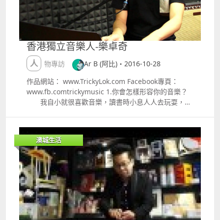
眾的反應？ 2.what kind of reactions,feed back,or
response would you want the most from your
audience I wouldn't expect any reaction from the
audience but their attention. Only a breathtaking
香港獨立音樂人-樂卓奇
performance can connect the performer amp;
audience despite the far distance between the
人物專訪
Ar B (阿比)・2016-10-28
stage and the auditorium. The moment we shared
is what I cherish. 我不會太注意到觀眾任何的反應,只
作品網站： www.TrickyLok.com Facebook專頁：
要有另人驚喜觸動到人,就算聽眾和舞台之間的距離是很
www.fb.comtrickymusic 1.你會怎樣形容你的音樂？
遠也一樣,這些時刻都是很珍貴。 3你對自己的音樂目標
我自小就很喜歡音樂，讀書時小息人人去玩耍，我
是什麼？ 3.what's your goal in music In the near
卻跑到禮堂對著鋼琴亂彈。長大後開始有能力，便買了
future, I hope give it a shot in writing up songs,
一台電子琴回家自學。而且多得互聯網的資訊發展愈趨
probably with a number of friends. And I wish to
發達，除了彈琴，我還學懂了基本的樂理和創作，以及
澳城生活
sing more songs from other song writers since
逐步接觸到混音製作方面的範疇，慢慢便開始了製作獨
being a singer is my dream since I was small. I
立音樂。 我對生活中所發生的大小事情都十分敏
won't give up music 在不久將來,我希望寫一些歌曲,
感，哪怕是喝著一杯水﹑一塊樹葉跌在地上，甚至只是
大概會關於友情,和也希望能夠唱到其他音樂人的作品,
一陣風吹過，都可以令我產生無限的聯想，成為寫歌的
這是我很小時候還未成為歌手時已經希望的事,我不會放
素材。如果要形容我的音樂，我會說是把這些突如其來
棄音樂！ 推介三首最喜歡的歌曲 1. 圓謊
的想法轉化成音樂呈現出來的一種表達。 在創作的
httpswww.youtube.comsharedci=E3X6ZUWEBjw
角度，我自覺是有著靈感上的優勢的，不過在製作上就
2.Listen
十分吃力。初期的時候，只是把作品放到影片網站或社