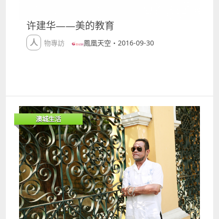
詞，暗地裡有著關連呢！ httpsyoutu.beptVBqqvY_RY
2I Know Places Taylor Swift 並沒有什麼意義深長的原
许建华——美的教育
因，純粹是我覺得很好聽，哈哈（好啦我承認其實是
Taylor 的小粉絲）。除了 Taylor Swift 之外，Lady
人物專訪
鳳凰天空・2016-09-30
Gaga 也是啟發我甚多的一位外國歌手。
httpswww.youtube.comwatchv=leIw8gfBTtw 3志願
樂卓奇 始終要支持一下自己吧！這是我2016年3月的派
台單曲。在我的作品當中，雖然它不是成績最好的一
首，但卻是我最喜愛的，也最能代表我音樂上的路。同
時，這首歌亦是我為了現今香港的社會狀況而寫的一首
歌。希望大家能用心去了解一下這首歌真正的訊息。
澳城生活
httpsyoutu.bepRiAng14pMA