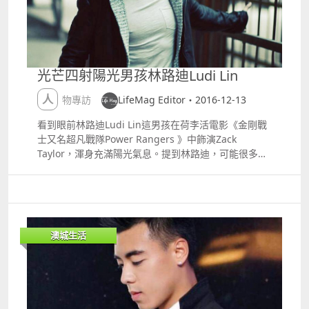
番，這一席話，我們獲益良多呢 岑老師用詞出色在港澳
難，拳擊Boxing又名西洋拳，是一項兩位選手使用拳頭
劇界人人都知曉，但其實他是一個既親切又風趣的人，
進行攻擊與防禦的體育運動，關於拳擊最經典電影就是
你們又知道嗎？ 有機會和岑老師坐下來聊聊天，當然要
由史泰龍主演的Rocky系列。拳擊其實是強壯心肺及全
把握機會為大家謀福利跟他做一個小訪問與大家分享一
身的運動；有時間去拳舍看看了解一下；你一定會愛上
下啦 岑老師認為音樂是人與人之間其中一種溝通的方
這項運動吧。 體適能等訓練 經營不忘推廣 拳舍除了平
光芒四射陽光男孩林路迪Ludi Lin
式，蘇蘇當然絕對認同。作為香港首屈一指兼產量最高
時教授運動課程，早前還舉辦了粵、港、澳及二岸四地
的音樂劇作詞人，對於那些高質素作品創作靈感的來
的青少年慈善比賽；透過報名比賽和觀看比賽收益捐助
人物專訪
LifeMag Editor・2016-12-13
源，岑老師表示大多是來自四方八面人們的生活細節，
內地山區人士，張偉坦言冀透過比賽；進一步提高拳擊
還有這一期流行的事物，而且他也十分留意別人說話的
普及性，並藉比賽推廣本澳拳擊選手站上國際舞台上機
看到眼前林路迪Ludi Lin這男孩在荷李活電影《金剛戰
內容和方式，再把資訊過濾，將有用的點子暫存在腦海
會。張偉和其弟張龍兩兄弟難得熱愛同一拳擊運動、兩
士又名超凡戰隊Power Rangers 》中飾演Zack
中，待有需要時拿出來用，從這一點看來，老師一定是
人同樣出賽奪獎；最令人鼓舞張偉是國際拳聯AIBA的2
Taylor，渾身充滿陽光氣息。提到林路迪，可能很多人
一位井井有條的人。 原來岑老師最初是沒想過要當音樂
星教練，而張龍比哥哥高一級是3星教練。 早前慈善比
印象就是《捉妖記》飾演功夫了得的風天師；林路迪在
創作人的，他曾擔任劇團台前幕後不同的工作崗位，但
賽 張偉張龍同是AIBA教練 在舒適拳舍裡，大家練習拳
廈門福州市出生，之後他到過香港生活，而學習生活卻
嚐不到滿足感，後來在機緣巧合下，開始創作歌詞同時
擊 後記 看到兩位對熱愛拳擊的青年人默默耕耘，然後
在澳大利亞的悉尼、墨爾本和柏斯渡過。 電影海上花、
發現找到了新的樂趣，靈感源源不絕，那時他終於知道
奪過獎項，再苦心經營和推廣運動；實為難得。筆者相
文綺華局長和林路廸等人 林路迪與電影前輩靳夢麗
作詞才是他應該要走的方向，之後就一直寫到現在。除
信青年人只要有正確道德思維；用運動強身健體也可提
Anna和盧燕女士 林路迪媽媽雖曾是歌唱家，而Ludi他
澳城生活
了音樂劇，流行曲和電影主題曲插曲顯然也難不到他，
升自身素質。
很喜歡演藝人，但媽媽不贊成Ludi選擇卻希望他成為醫
看他曾在金馬像、金像獎等大型頒獎典禮獲獎就知道他
生，Ludi唯有一邊上醫科一邊上表演科目。並不斷參與
是多才多藝的。 究竟要如何才可以寫一首讓觀眾有深刻
影視表演來增值。路迪他還說每一天都在學習，從新認
記憶的作品呢 原來作詞除了要押韻外，更重要是用字淺
識自己；人生才會有意思。 大隻仔型男林路迪 超凡戰
白，觀眾明白歌詞內容，就容易琅琅上口了。竟然是這
隊中造型 林路迪希望荷李活電影帶進中國內地，也希望