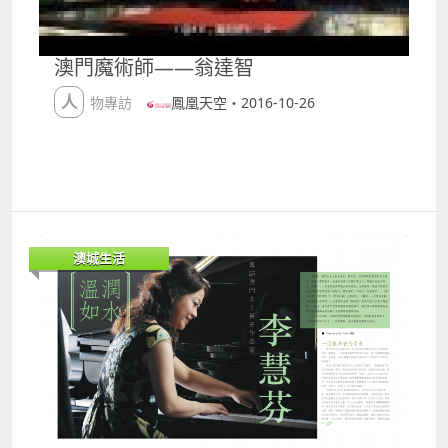
httpswww.youtube.comsharedci=v3G46qaNZ3I
交平台還比較容易，但隨著我的歌曲開始有幸出版及派
3.Make you feel my love
台，作品的質素要求便會一下子提高許多。零成本能力
httpswww.youtube.comsharedci=4OoD3iDNOk 照
的我，只能在十分有限的預算﹑器材﹑環境之下，自己
澳門魔術師——翁達智
片經由dawn本人Facebook提供
一人在家中完成我的作品。猶幸的，是自己在設計﹑剪
片及網頁製作各方面都有一點知識，利用這些技術去進
人物專訪
鳳凰天空・2016-10-26
行自我宣傳就可以省下很多成本。就是憑著手上擁有的
這些，我在音樂路上一直走到現在。 2.你最期待觀眾的
反應？ 也許換個角度看是一種幸福，因為我的成長
過程有著不少辛酸和傷痛，直到近年才終於過上比較安
穩的生活。幸福在於這種人生讓我賺到一份堅強的態
度，因此我最希望就是能夠利用自己的經歷，對其他正
在經歷黑暗或失去方向的人作出鼓勵，為他們帶來正面
澳城生活
的影響。 除此之外，我亦喜歡把一些生活或社會上
值得留意的事情表達出來，令大家對於自己或周遭的一
切事物可以關注更多。例如反思現今社會的打壓及批判
風氣﹑又或者需要記起身邊愛自己的人等等。 聽眾
方面，我始終是一個正常人，當然也喜歡被欣賞或稱
讚。但是比起讚賞，作為一個音樂創作人，我認為可以
把以上所說，這些「音樂真正的作用」發揮出來，才是
最值得高興的。所以每當有人告訴我因為我的音樂而令
他有所改變，我都會因此而得到非常大的動力！ 3.你對