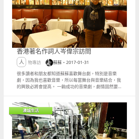
「生而倜儻，慷慨尚義」緣故對沈志亮泛起注意，她特
場優先服務：httpss.ctm.netuODqp電話：853 6504
意將1839年林則徐巡閱澳門禁菸的一段寫進《鏡海魂》
7538電郵：enquiries@altiramacau.com
中，讓更多不同地方的人、認識和體現澳門，歷史劇借
古喻今。冀《鏡》成為城市名片，發揮最大效應。穆欣
欣認為要對澳門負責，需擔起澳門本土文化推廣，因推
廣文化不能斷層，讓下一代人了解自己文化和傳統。
《鏡海魂》劇照 《鏡》講述1849年總督亞馬勒為了侵
占整個澳門，在龍田村毀田地及踏平祖墳，激起龍田村
香港著名作詞人岑偉宗訪問
民眾怒；而沈志亮當年20歲岀頭的小伙子冒起，將自己
幸福將來放棄，來完成大業。用京劇表現《鏡海魂》並
人物專訪
蘇蘇・2017-01-31
用歷史人物犧牲，才帶出今日得來不易的和平氣息，京
劇的大氣、輝煌及翻觔斗正好配合到《鏡》內大器、舞
很多讀者和朋友都知道蘇蘇喜歡舞台劇，特別是音樂
醉龍等歷史題材即合適器皿才載得起 。 天地良心沈志
劇，因為我也喜歡音樂，所以每當舞台與音樂結合，我
亮 《鏡》在澳門公映前，所有參與台前幕後的人都非常
的興致必將會提高。 一齣成功的音樂劇，劇情固然要吸
緊張和重視；到《鏡》表演完成，大家終於放下心頭大
引，但音樂也是一個非常重要的元素，它可以讓觀眾留
石，穆對本澳觀衆反應感到欣喜，尤以當時《鏡》表演
下更深刻的印象。在香港的音樂劇大致分為兩種，一種
完畢，竟有位婆婆握著她手哭著，良久說了一句天地良
是根據劇本尋找適合的流行曲配合，另一種就是邀請專
澳城生活
心。穆很感激澳基會給予她這《鏡》表演，因慶祝回歸
業人士為劇本創作專屬歌曲，創作包括就是作曲與作
15週年的重大項目；穆也感謝每位參予《鏡》的人士，
詞，這兩項工作真的一點也不容易啊 蘇蘇是寫作人，也
各人盡心盡力達最完美地步。藝術無疆界《鏡海魂》在
酷愛粵語音樂劇，當然也看了不少，一直以來，十分崇
本澳、內地和海外都得到認同並且擁有更廣泛的觀眾基
拜一位老師的作詞功力，他的文筆字字珠璣，他對文字
礎。 《鏡海魂》劇照 當《鏡海魂》遇上音樂 今年《鏡
的運用，對字詞的執著，蘇蘇深感敬佩！ 他是誰 他就