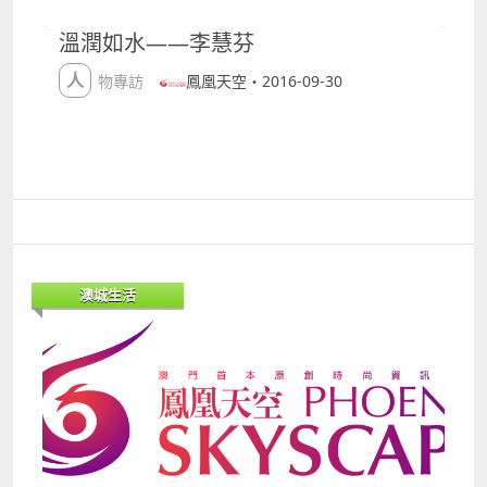
自己的音樂目標？未來動向 我沒有什麼大目標，對
我來說，可以像現在般有能力去寫歌和製作就已經很滿
溫潤如水——李慧芬
足了。接下來我正計劃會一連跟幾位不同的音樂人
crossover 造一些改編 cover 甚至合作寫歌，同時自己
人物專訪
鳳凰天空・2016-09-30
亦會繼續製作新歌。其實 2015 年底剛剛完成了自己的
首張 EP 專輯，這張專輯為我帶來很多音樂上的際遇，
亦學到很多東西，目前還在消化當中。待我整頓過後，
可能會再更認真地製作下一張正式的作品專輯吧，不過
目前仍未有任何確實的想法。要說短期目標的話，最近
我反而需要專注在自己的工作上，始終做音樂亦要靠穩
定的收入才能維持下去，而且我一直是自己一個人生
活，沒有任何人可以依賴，真是正所謂「手停口停」
呢，哈哈。 4.你對澳門的認識？ 很喜歡到澳門遊
澳城生活
玩，洗費和所花時間不用太多就可以感覺像去了另一個
城市旅行一樣，只可惜近年生活太忙，已經有好幾年沒
有過去了。以前去一定會吃大三巴附近的一檔金錢餅，
現在說起仍然很想念，有空的話一定會再去跟那邊的所
有美食通通重聚一遍！ 推介三首喜愛的歌曲 1Fly
AwayF.I.R. 飛兒樂團 這首歌在我小時候，一直支撐到
我長大成人。每當感到難過或迷失，我都會記起這首歌
﹑告訴自己將來一定可以飛得很高。後來到我正式開始
做音樂時，我有幾首作品也跟「飛」或者這首歌的歌