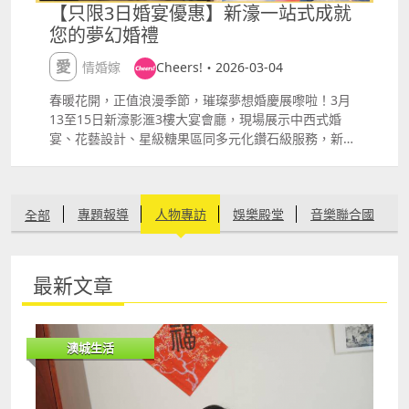
【只限3日婚宴優惠】新濠一站式成就
您的夢幻婚禮
愛情婚嫁
Cheers!・2026-03-04
春暖花開，正值浪漫季節，璀璨夢想婚慶展嚟啦！3月
13至15日新濠影滙3樓大宴會廳，現場展示中西式婚
宴、花藝設計、星級糖果區同多元化鑽石級服務，新娘
化妝、婚禮攝影、大妗姐及證婚服務一網打盡！一站式
統籌由星級名廚到無柱宴會廳，每個細節都精心打造，
現場預訂可享高達85折優惠專屬禮遇，準新人千萬唔好
專題報導
人物專訪
娛樂殿堂
音樂聯合國
全部
錯過呀～ 新濠影滙夢幻婚禮 新濠影滙擁有1,800平方米
無柱式超大宴會廳，輕鬆容納最多80圍中式婚宴酒席，
空間靈活多變，無論是奢華盛宴或簡約婚禮皆能完美呈
文化創意
生活在我城
有機健康
愛情婚嫁
現。配合寬敞的私人迎賓區，新人可隨心打造專屬主題
最新文章
佈置，與賓客在精緻美景下共譜難忘回憶 可以用澳門地
節慶盛事
環保自然
其他
標「8字形摩天輪」為婚照背景，與摯友親朋拍攝獨家
花絮，讓「影滙之星」見證愛情軌跡， 更可走進摩天輪
澳城生活
艙內取景，浪漫滿分！ 戶外法式庭園最多容納200人，
寬闊綠茵草坪配輕歐式造景，適合證婚儀式、雞尾酒會
或西式婚宴，IG打卡位勁多，可以想像到新人出場時浪
漫到全場尖叫！3月 13至 15日即場預訂，尊享以下禮