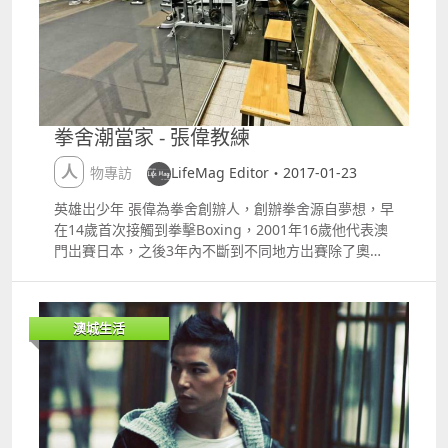
海魂》將在5月3日的澳門藝術節與音樂一起表現在觀衆
是香港著名作詞人岑偉宗老師是也。 岑老師主力創作音
眼前，有著完全新穎，筆者在此祝願《鏡海魂》再度掀
樂劇及舞台劇，詞作亦散見於電影、電視及流行曲。曾
起新的漣漪。
榮獲台灣電影金馬獎最佳電影原創歌曲獎、香港電影金
像獎最佳原創電影歌曲獎、香港CASH金帆音樂獎最佳
正統音樂獎、亦曾兩奪香港舞台劇獎最佳創作音樂獎。
他除了是音樂劇及舞台劇填詞界的代表人物，也是少數
拳舍潮當家 - 張偉教練
同時涉足正統、流行、銀幕、舞台界別的專業填詞人，
無論是粵語抑或普通話歌詞都有相當的水準。 他曾替多
人物專訪
LifeMag Editor・2017-01-23
齣香港和澳門的著名音樂劇舞台劇譜上歌詞，包括lt;頂
頭搥gt;、lt;大殉情gt;、lt;杜老誌gt;、lt;一屋寶貝gt;、
英雄岀少年 張偉為拳舍創辦人，創辦拳舍源自夢想，早
lt;我要高八度gt;、lt;仲夏夜之夢gt;、lt;巴打修女騷一
在14歲首次接觸到拳擊Boxing，2001年16歲他代表澳
Showgt;、lt;仙樂飄飄處處聞gt;等等，最近蘇蘇發現原
門岀賽日本，之後3年內不斷到不同地方岀賽除了奧
來一些迪士尼電影粵語主題曲的歌詞也是出自他的手
運；看到自己不足之處後，用了近10年儲夢想。2013
筆，很厲害耶 近年他更先後出版了《音樂劇場．事筆宜
年用了近一年時間裝修了在黑沙環區工廈內近五千呎的
詞》、《半步詞mdash;mdash;由音樂劇到跨媒界的填
拳舍；張偉這位拳舍創辦人2014年就做個全職當家、行
澳城生活
詞進路》兩書，後者深入淺出，儼如歌詞教材一樣，果
政人和教練也是他一人包辦。 張偉帶領青年人比賽並獲
然是專業的。 早前蘇蘇應邀往香港大會堂欣賞演戲家族
獎 經營之路 張偉本身是熱愛生活、熱愛運動、拳舍裝
的音樂劇lt;仲夏夜之夢gt;，入場前有幸碰上岑老師，得
修是估你唔到；工業大廈除了拳擊運動設備，還有體適
知原來岑老師認識小妹時，真是驚喜萬分，更相約出來
能器材和女士們最愛Yoga課室；旺中帶靜還有小休息區
跟他和師母碰碰面聊聊天，同行的還有香港舞台劇演員
有盆栽hellip;.由於是私人經營，自負盈虧，經營遇上困
導演黃嘉威，我們當然要好好的跟老師和岑師母學習一
難不少；除了學生和資金不足；拳擊Boxing推廣也較困