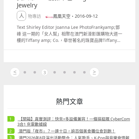
迷於武術的他不僅在武術課上勤勉認真，課 後也絲毫不
Jewelry
懈怠的進行鞏固，進步神速。時 間在堅持和專注中總是
飛流而去，一眨眼賈 瑞升入初中，在經過一番考慮之
人物專訪
鳳凰天空・2016-09-12
後，他放棄 了市重點中學，選擇加入開封市武術隊 , 更
是 在此期間在此期間獲得河南省武術錦標賽的 男子全
Text Shirley Editor Joanna Lee PhotoFrankyamp;鄧
能冠軍。耀眼的成績讓賈瑞順利的在 二零零一年加入到
峰 這一期的「女人幫」相聚在澳門新濠影匯購物大道一
河南省武術隊，同時不負 眾望的奪得河南省第九屆運動
樓的Tiffany amp; Co.，舉世著名的珠寶品牌Tiffany
會長拳的冠軍。 對於賈瑞而言，那時的時光總是純粹而
amp; Co 創立於於1837年，自成立初遂已成為時尚的
幸福， 雖然艱苦，但卻充實而飽滿。冬三九夏三伏，
指向標，以獨一無二的手工質感和理念，將璀璨珠寶首
最熱最冷的時候也依舊堅持訓練，和隊友們 一起揮灑汗
飾的魅力展現淋漓。作為美國殿堂級設計名門的Tiffany
水，收穫夢想，結交了一群一輩 子的好朋友。 二零零
擁有一套與眾不同的價值觀－品質、工藝、美感與原創
<
>
四年，十七歲的賈瑞通過國家武 術管理中心與澳門方面
3
性。今天，在Tiffany amp; Co，女人幫的嘉賓們又會
的交流項目，以外援 的身份加入了澳門武術隊，身負眾
與珠寶擦出怎樣的火花呢？ 「嘉賓記事」 ： 何翠琪
人的期望 活躍在全新的武術平臺。然而來到澳門之後，
（Carina Ho）： 由二零零五年至二零一四年期間，何
賈瑞第一次參加國際賽事就遭遇滑鐵盧，失 利過後，他
翠琪在數間博企任職開發、市場推廣宣傳及活動的統籌
全身心的投入訓練，對外界的一 切干擾充耳不聞，只為
規劃。一四年尾轉投人力資源範疇，任企業事務及宣傳
熱門文章
等待時機一雪前恥。 功夫不忘有心人，二零零五年，在
總監，致力為公司品牌作推廣。現職聚賢亞洲企業事務
第四屆東 亞奧運會上，出乎所有人意料的賈瑞以黑馬
及宣傳總監，早前為星魅亞洲活動管理及娛樂服務專業
之姿在男子長拳項目的比賽中戰勝中國內地 的選手，一
公司打造新形象，推出市場。除此之外，她亦協助管理
【開箱】真實測評：快充+多設備兼容！一條搞掂嘅 CyberCom
舉奪冠。在澳門一戰成名，賈瑞 也正式開啟了在國際體
3合1 充電數據線
數間飲食及娛樂場所的業務推廣。 作為一個時尚辣媽，
壇的十年輝煌。零六 年，第一次參加多哈亞運會，他憑
澳門版「夜市」？一連十日，逾百個美食攤位食到飽！
同時亦是個擁有事業心的女強人，何翠琪不僅要照顧兩
藉三個項 目的出色發揮，奪得澳門代表團唯一一塊銀
子，安排其生活起居，確保他們健康快樂的成長，亦要
澳門2026年8月演出活動整合：人氣歌手、K-Pop與音樂會情報