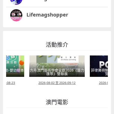
他而言，能在運動生涯中取得優異的 成績，除了自己的
舞蹈學校舞蹈導師的她，同時師從梅派傳人李玉芙，是
努力之外，亦與特區、中聯 辦給的支持分不開，他想將
澳門梅派第一人。 由於母親是舞蹈老師，梁劍丹從小就
這份幸運傳遞下 去，通過自己的平臺，盡可能的幫助熱
和舞蹈結下不解之緣，僅中學二年級就為學校一千人的
Lifemagshopper
愛武術 的澳門青少年走出去，讓更多人認識、瞭解他
開幕式創編部分的舞蹈片段。考入北京舞蹈學院後，更
們的夢想。除了開辦學堂以外，賈瑞亦在各種 範疇、以
是接連代表澳門參賽，榮獲多個舞蹈獎項。隨著時間的
各種方式去推廣武術文化。他多次以 演講人的身份在學
流逝，舞蹈已經融入了她的生命裡，每一個動作都象徵
校以及政府和社會團體組織 的講座活動中宣揚武術的文
著人生的起舞，向眾人展示她的一段段人生經歷。 她在
化魅力，給澳門學 子和市民帶去武術的光彩。而身為世
談話期間微微翹起的眉梢，不經意間流露的柔態，在鏡
活動推介
界冠軍的 他，亦加入世界冠軍聯合會，和國內體育明星
頭前婀娜的姿態，都再一次提醒我她不僅是一名舞者也
們一起善用體育明星的效應，積極參與社會 公益活動 ,
是京劇演員。始於清代乾隆時期，身為中國五大戲曲劇
用體育的正能量和愛心為世界做點 事，用公益的形式推
種之一的京劇，毫無疑問是中國傳統文化代表之一，是
廣中國武術。 迎接新挑戰 進入影視圈 近年來，退役體
中國人眼中的國粹。和眾多深深著迷於京劇內涵的少年
育明星進入娛樂圈，在 電影、電視劇、綜藝中嶄露頭
人相同，梁劍丹亦從小喜歡京劇，小時候的她不時會做
活動-嬰幼繪本
方舟澳門藝術學會呈獻2026《藝力
菲律賓亮點文
角，活躍在大 眾面前的例子數不勝數，他們將體育風采
一些模仿，然而苦於澳門沒有專業的京劇老師，京劇夢
轉
匯聚》雙聯展
覽會
用 另一種形式延續下去，將體育精神帶入觀眾 的視
想只能暫時擱淺。直到在北京求學期間，梁劍丹才第一
野。受人熟知的跳水王子田亮在二零零 七年退役之後則
次接觸到系統的京劇訓練，在機緣巧合下成為了著名梅
2026-08-23
2026-08-02 至 2026-09-12
2026-07-2
轉戰娛樂圈，參加了電影《不 再讓你孤單》、《跑出一
派大師李玉芙的正式弟子，mdash;mdash;拜師學藝，
片天》，電視劇《王 的女人》、《牛郎織女》等影視作
完成京劇夢。舞者、編舞老師、學校藝術總監、梅派傳
品的拍攝， 更是憑藉在綜藝《爸爸去哪兒》中的可愛奶
人，每一個稱呼都對她的舞蹈生涯做瞭解釋，她亦全心
澳門電影
爸形象收穫了眾人的喜愛，成為綜藝界的寵 兒。而同是
全意的詮釋著人生的每一個角色，用專業和善意幫助別
奧運冠軍的體操戰將李小鵬在斬 獲十六個體操世界冠軍
人同時完美自己。 張穎思Annie Cheong： 從事過會