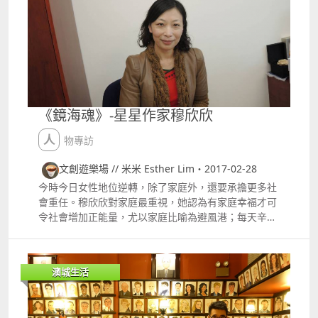
遇： 中式婚宴酒席高達85折優惠 席間精選紅酒無限暢
飲 星級糖果區 「嘉宴」澳門幣 1,000餐飲現金券 新濠
影滙水上樂園標準門票2張 免費升級房間至巨星滙行政
套房及享2份房內早餐（需餐飲消費滿澳門幣
300,000） 額外3小時豪華禮車服務（需餐飲消費滿澳
門幣 300,000） 免費6位試菜（需餐飲消費滿澳門幣
250,000） 有關條款及細則適用。 新濠鋒海天盛宴 想
《鏡海魂》-星星作家穆欣欣
望住海景搞婚宴，就唔可以錯過新濠鋒17樓全層海景無
柱宴會廳，全落地玻璃180度飽覽澳門海天一色。12席
人物專訪
豪華酒席容納到150位賓客，仲有兩間多功能室，可以
用嚟做新娘房、賓客休息區，甚至麻雀房，兄弟團可以
文創遊樂場 // 米米 Esther Lim・2017-02-28
開枱熱場，長輩又可以歎住茶等開席，實用貼心。米芝
今時今日女性地位逆轉，除了家庭外，還要承擔更多社
林一星「帝影樓」福布斯五星「天政」「奧羅拉」炮製
會重任。穆欣欣對家庭最重視，她認為有家庭幸福才可
婚宴，星級大廚手勢，美味保證！3月 13至 15日即場
令社會增加正能量，尤以家庭比喻為避風港；每天辛勤
預訂，尊享以下禮遇： 9折預訂中 西式婚宴酒席 新人
工作後，回家感覺始終最溫暖，溫暖家庭是正能量，以
享婚宴當晚免費入住澳門海景客房一晚及房內早餐2份
家為後盾得到保護增加力量；在社會要應付繁重工作也
（需餐飲消費滿澳門幣 80,000） 免費六位試菜（需餐
綽綽有餘。現今女性婚姻並不像以前，嫁到個好丈夫是
飲消費滿澳門幣 150,000） 席間無限暢飲汽水及啤酒
澳城生活
上天恩賜，對家庭重視就必會有社會承擔呢。 穆欣欣認
星級糖果區 有關條款及細則適用。 璀璨夢想婚慶展 時
為家庭是正能量 《鏡海魂》情義結 《鏡》的誕生源自
間：3月 13日：1700 ndash; 20003月 14至 15日：
20多前《香山縣誌》有「沈志亮傳」。穆最初就是因
1300 ndash; 2000地點：新濠影滙3樓大宴會廳預約現