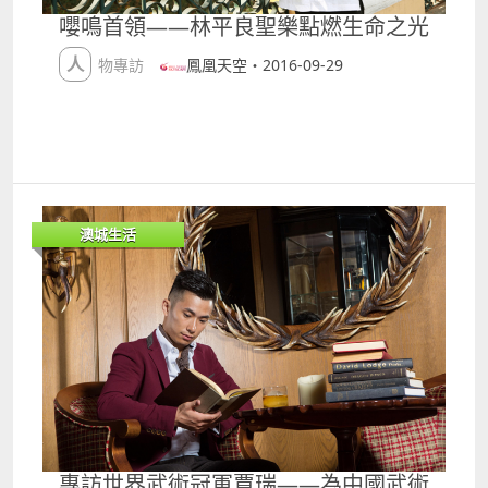
嚶鳴首領——林平良聖樂點燃生命之光
人物專訪
鳳凰天空・2016-09-29
澳城生活
專訪世界武術冠軍賈瑞——為中國武術