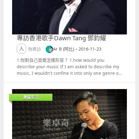
樣，蘇蘇一直以為，如果要觀眾記得，就要寫一些特別
中國內地電影帶到全球。電影是一種文創藝術；中西交
的詞彙才能留下深刻記憶呢，受教了。 岑老師相信世上
流也是需要吧。 Ludi直言很喜歡澳門舊城區，因在舊
沒有懷才不遇，如果真的沒有遇上，那就可能是你把才
城區也能感受到小城的不同故事。他直言自己是幸運
能用在錯的地方了。 在整個訪問中，岑老師十分謙虛，
兒，也感恩在演藝得到很多人幫助，在此充心祝福這陽
他不時回應『過獎了』、『謝謝你』，又一實例告訴蘇
光男孩演藝事業更上一層樓。 林路迪接受林燕芬訪問
蘇，真正有成就的人就越表現得謙和厚道。 最後，很想
林燕芬供稿
專訪香港歌手Dawn Tang 鄧鈞耀
跟大家分享其中一首岑老師的作品，在早前欣賞了音樂
劇lt;仲夏夜之夢gt;後，蘇蘇很喜歡劇中最後的一首歌曲
人物專訪
Ar B (阿比)・2016-11-23
『仲夏夜未完』，粵語歌詞寫得太好了，寓意智慧人
1.你對自己音樂怎樣形容？ 1.how would you
生，要緊記，所以蘇蘇將歌詞背熟了。 痴痴眾生 像尋
describe your music If I am asked to describe my
夢追風逐雲 抬望眼或俯瞰 留在裏邊再醉生 一雙眼睛 覓
music, I wouldn't confine it into only one genre of
尋在天邊遠近 最後也許得到 無非虛空半頁塵 當 跟錯幾
music but the types that can express my emotions
多腳印 變 一鋪心癮 再 妄想借人光陰 追 一些永不可發
and feeling at the time i am singing or playing it.
生 貪 不會得的答允 信 裝飾口脗 癡夢半生算可愛還是
Telling stories is one of the magics in music
可憫 都祝福大家得覺 好瞓 有興趣的朋友，可以去
澳城生活
performing and I wish to tell my stories to the
YOUTUBE 欣賞原唱者演繹
audience through expressing my feelings and
httpswww.youtube.comwatchv=HyP6zyJJa0w
singing from the bottom of my heart. 如果要講我的
音樂,我覺得不會限制於某一種類型的表現方式,我的情
緒和感覺亦會在我演繹時表達出來。能夠以講故事的方
式唱出來是一種魔法,我希望講我的故事同時,聽眾會在
我表達中感覺到我是由心底裡唱出來的。 2.你最期待觀