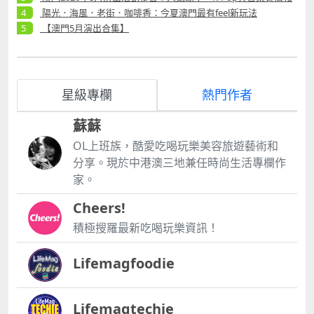
牌。零七年，賈瑞在棍術項目中戰勝 100 多 名來自世
兼顧處理好事業上的起伏發展。時間對於她而言並不是
陽光．海風．老街．咖啡香：今夏澳門最有feel新玩法
界各地的能手，奪得自己的第一個 世界錦標賽金牌。零
難題，亦未在她的容顏上留下痕跡，反而更增一份韻味
【澳門5月演出合集】
八年，他被澳門選為北 京奧運會火炬手，同年參加奧運
和成熟，這份魅力來自於她從未停止創新的生活閱歷，
會武術比賽， 取得銀牌。而在大家最為熟知的廣州亞運
亦來源於她對生活永遠的熱情和追求。 談到在聚賢亞洲
會 上，他首次打破澳門特區參加亞運會二十年 以來零
的這份工作，她坦言起初是受到朋友的邀請，在她的職
金牌的境況，為澳門人奪得一塊寶貴 的金牌。二零一三
業生涯中，從最初在澳門永利市場部的文職工作，到之
星級專欄
熱門作者
年，賈瑞攀上武術生涯的 高峰，親獲澳門特區政府頒發
後的公關工作，何翠琪學會了如何做市場推廣，亦對人
的銀蓮花榮譽 勳章，得到意義非凡的榮譽與褒獎。 宣
際關係的處理有自己的哲學，在積累了人脈的同時亦得
蘇蘇
佈退役 投身武術文化推廣 在二零一四年仁川亞運會
到了用時間打拼下來的無價經驗。一四年，需要時間照
中，正值高峰 的賈瑞卻宣佈了驚人的消息，在完成這場
顧孩子的何翠琪辭去已有的高層工作，準備做一名全職
OL上班族，酷愛吃喝玩樂美容旅遊藝術和
代 表澳門參加的第五十場國際賽事之後，他決 心結束
媽媽，但在這時，她的朋友給她帶來另一個有建設性的
分享。現於中港澳三地兼任時尚生活專欄作
二十二年的武術運動員生涯，力求人 生全新的挑戰。
意見，希望她任職聚賢亞洲企業事務及宣傳的總監，這
家。
ldquo;即使離開了武術的競技前 線，無法縱向的為武
份工作可以靈活處理時間，讓何翠琪在不影響照顧孩子
壇再添佳績，我依舊可 以活躍於武術的後臺，橫向推廣
的同時，亦可兼顧事業。何翠琪考慮之後欣然接受，亦
Cheers!
武術文化， 為澳門本地的武術愛好者創造更好的環境。
未辜負好友的重任，做得有聲有色。 梁劍丹（Natalia
積極搜羅最新吃喝玩樂資訊！
rdquo; 一方面他選擇持續進修，在澳門修讀文化產 業
K.J.Leong）： 現任中國空軍藍天幼兒藝術團藝術指
管理及武術的碩士雙學位，進行自我增值。 另一方面，
導、中華民族文化促進會舞蹈藝術委員會委員（全
他開始組建自己的團隊並開辦相 關的武術課程，包括青
Lifemagfoodie
國）、中華少年舞團副團長（全國）、澳門少兒藝術團
少年武術入門的培養 以及成年人的養身健康課堂等，希
團長兼藝術總監，梁劍丹亦是澳門培正中學舞蹈編導。
望能與有 識之士通過專業能力，培養更多的武術教練
曾任中華兒童文化藝術促進會蒲公英（澳門）兒童文化
員和學子，授人以漁，讓更多人一起去推廣 武術。 對
Lifemagtechie
中心副主任和澳門特別行政區政府文化局澳門演藝學院