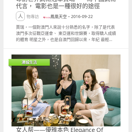
代言， 電影也是一種很好的途徑
人物專訪
鳳凰天空・2016-09-22
賈瑞，一個對澳門人來說十分熟悉的名字，除了是代表
澳門多次征戰亞運會、 東亞運和世錦賽，取得驕人成績
的體育 明星之外，也是自澳門回歸以來，年紀 最輕的
銀蓮花榮譽勛章的獲得者。這次 鳳凰天空的小編也借機
專訪到這位風采 迷人的世界武術冠軍，聽他講述自己的
武術生涯，亦向大家揭開這位體育明星 退役後的別樣人
澳城生活
生。卸下了武術明星的 光環，賈瑞考慮投身影視界，用
別樣的 形式推廣武術文化。 自小習武天份高 年少有成
勇奪冠 河南開封，小賈瑞正屏息坐在電視機前， 目不
轉睛的盯著畫面中的動畫人物，一邊看 還一邊筆劃，好
似與妖精搏鬥的人是自己。 而在一旁將一切目睹的賈瑞
父母若有所思， 決定為孩子的興趣加把火，隔天小賈瑞
就拜 入了當地武術老師的名下，正式開啟了學武 之
路，小賈瑞對此亦是興奮非常，那時的他 眼中，習了武
術就能像孫悟空一樣，擁有金 剛之軀、三頭六臂，變成
世界上最厲害的人。 一定的天賦和熱情，再加上每日固
定的練武 時間，使他漸漸打牢了了基本功。而愈加癡
女人帮——優雅本色 Elegance Of