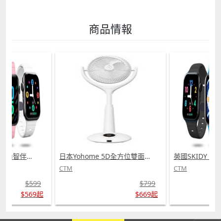
頭銜之後，於二零一 零年正式退役，隨後憑藉綜藝節目
計、財務、地產、婚禮策劃方面的工作的張穎思現任澳
《爸爸回 來了》走入眾人的視野，而在挑戰類節目《極
門黎氏建築行政總監，主要負責處理公司人事關係、考
速前進》中的出色表現更讓人再一次見識到 奧運冠軍的
察選用的建築環保材料等。 靈動的雙眸，深邃的眼瞼，
商品情報
風采，強勁的體魄、不服輸不放 棄的精神都給觀眾留下
巴掌大的小臉，張穎思的微笑讓我的呼吸都有些停頓，
深刻的印象。 澳門的武術教育還未構成一個產業鏈，對
淺藍色的碎花連衣裙搭配上精緻的白色外套，專業中帶
待 武術，家長和小朋友多半抱有玩樂的心態， 而不會
著女人特有的嬌柔姿態，盡顯清純又不露俗套，談話間
將其作為一種未來職業的選擇，這跟 澳門武術教學質量
帶有的理解和善意也讓我們的交流更為順暢。 大學畢業
的參差不齊有關係，而他 想要改變這一現狀：ldquo;
後的張穎思最初走進的是金融行業，先後在會計和財務
我希望通過線下與移 動互聯網的結合，將武術課程整體
公司上班，這兩項工作皆需要對賬目專心且細心，這也
的水平提 高，讓想學武術的孩子能更直接的學到更專
讓她養成了對精確性的敏感和嚴格，並從做事的風格上
業、優質的內容，同時減少家長對武術的誤 區，給澳門
為她的人生打下第一層基石。在隨後的幾年裏，張穎思
的青少年一個學武術的希望。 而談及此，同為體育明星
轉戰地產和婚禮策劃行業，起初不善言辭的她也在和客
的賈瑞也頗 為贊同：ldquo;我覺得挺好的，運動員退
戶不斷的交流和溝通中得到改善，面對客人的需求，她
役之後 的生活一直都是大家的關注點，而體育運動 員
很快能夠做到專業而優質。後兩份工作無疑為她的短板
在退役之後主動的去尋找機會、去搭建平 臺，去做一些
打了遮瑕，讓她掌握交流的藝術。機會總是留給有準備
其他方面的嘗試，是一個非常 有正能量的事，因為你敢
日本Yohome 5D全方位雙面雙葉對流淨化智能語音伸縮循環扇 PRO (需訂貨)
英國SKIDY SmartEdu智伴高清流暢五重定位遠控180°旋攝雙向視頻海外適配兒童智能手錶PRO (需訂貨)
的人，幾年的磨礪讓張穎思在各個行業都積累了一定的
於拋下從前的光環、 敢於從零開始，這個行為本身就是
人脈和經驗，獲得了澳門黎氏建築的行政總監的職位。
CTM
CTM
很勇敢的 事。rdquo;賈瑞本身的外形條件很好，在還
那麼對於珠寶首飾，她們有哪些偏愛和秘密呢？ 下面一
$799
$599
未退 役之前就曾被人建議投身影視界，而退役後 的賈
一揭曉答案？ 平時喜歡帶哪些珠寶首飾？ Annie：
$669起
$569起
瑞表示只要有機會，自己會去嘗試：ldquo;運 動員就
Tiffany、香奈兒的珠寶首飾我很喜歡。 Natalia：
是需要敢於嘗試、創新和突破自己， 我樂於去接受新的
Tiffany、Chaumet的設計很獨特，Tiffany 鑰匙系列我
挑戰，再加上本身這能從 另外一個範疇去幫助我現在的
很喜歡，Chaumet的十字手鐲優雅而奪目。 Carina：