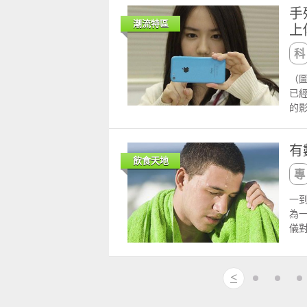
手
個投
說
潮流特區
上
一般
氣
是
易
量
贅
同。
肉
（圖
主
化
已
能
太
的
慣C
虛
亮，
水,
經
的
用
跪
有
拍
水
夠
飲食天地
只
因為
術
的就
3.
法。
式
一
兩
路
的
為
可能
鞋
果
儀
飲
而
要！
原
醫
在
地
易
最近
常
支
汗
的水
元氣
<
好
性
日
的
器
男
試
提