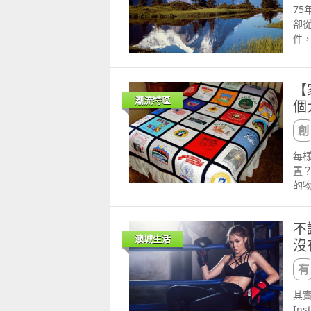
找
7
局
保
作者
卻
承
門
件
麼
自
缺。 
以
一
年，
錢
Bu
一
【
Du
潮流特區
交
個
是一
修
蹤
比
著
予
小女
每
有
但
置
母
的
者所
床
大
不
了
澳城生活
沒
得大
邊
好
著
其
好
In