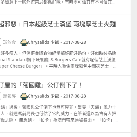
，多留意下一啲外遊禁忌都係好嘅，有時寧可信其有不可信其無
，令我們可以更快速地瘦下來。 免疫系統增強，不易生病 就連
話豪邁，望一望身旁的記者說：「（澳門）的士佬都有好人！」
，一陣時運時「拿」野返來慘啦。 去遺蹟要小心 去旅遊少不免
鏡的名模Miranda Kerr亦曾指出，忙碌的她因為即使每天起
「天鴿」吹襲翌日，威哥就自發義載，別人在澳門街頭兜客，他
參觀古舊嘅建築物同遺蹟，不過呢類古老地方多年黎積聚咗好多
至出門只有15分鐘時間，早上都一定要喝檸檬暖水，平衡pH
在街頭查看有沒有需要幫忙的人，尤其是抬水抬物資的義工。
能量，本身時運唔高或者精神唔好嘅人去到，好可能就會受到影
，幫助增強免疫系統等。沒錯，比起早上喝咖啡，喝水反而是更
超邪惡﹞日本超級芝士漢堡 兩塊厚芝士夾麵
我喺澳門出世澳門長大，而家澳門好似俾人侵略咁，我只係盡一
。 勿帶回外遊物品 出到去旅行，你可能係某啲景點到見到啲好
身體功能的最好催化劑（延伸閱讀）。充分的水可以維持肝和腎
之力。」以他所知，與他同樣義載的澳門的士司機有約8名，大
趣嘅野，於是隨手執起當拎個紀念品番屋企，但呢啲野可能來歷
良好運作，亦可以幫器官從清除毒素，維持身體健康。 加強心臟
都是自發而為。 親見權貴清理街道做騷 現時澳門打風後垃圾圍
明並充斥住負能量，帶番屋企即係引狼入室。 少出夜街 七月時
康 多喝水亦可以防止血液增厚，降低血壓，亦降低心臟病發作的
全球飲食
Chrysalids 少爺・2017-08-28
，令人擔心爆發傳染病，自言有潔癖的他亦去幫手清理街道，洗
好就少去啲夜街同夜欄人靜嘅地方，因為個啲地方好容易會積聚
險。有些人晚飯後仲會有吃甜的慾望，好像是食糖水或是喝杯朱
滿手酸臭，但也不及當地權貴令人反胃，「我剛才清理時，見到
氣，如果你運勢唔夠強或者人數少嘅話，隨時就會頂唔住中招。
本好多瘦人，但係佢哋嘅食物經常都好肥好過份。好似時裝品牌
力才感滿足。而如果在睡前一小時前喝水，可以使心臟更容易將
個乜總（權貴），條仆街喺度抽水，呢啲人唔知乜心態，好X無
相開閃光燈 去旅行更係要影相，不過係夜晚影相就建議開閃燈
urnal Standard旗下嘅餐廳J.S.Burgers Cafe就有呢個芝士漢堡
鮮的含氧血液送到器官，亦可防止心臟病發作或中風。《The
，戴一戴手套就行嚟影張相就走。」他說知道許多公務員也有幫
，避免影到啲唔應該影到嘅野，咁就比較安全啲。 唔好掛鈴噹
uper Cheese Burger」。平時人哋係兩塊麵包中間夾芝士，佢
erican Journal of Epidemiology》亦曾發布一個長達6年的相
清潔街道，昨日解放軍來救災他也很高興很感激，但對於澳門政
時掛個鈴噹係袋，一路行一路有噹噹聲係幾得意嘅，但到咗七月
兩塊芝士嚟夾一塊麵包，再細心睇吓塊camembert芝士，真
研究，指出每天喝超過五杯水的人比一天喝不到兩杯水的人少
近日的「作為」，他就滔滔不絕怒批。 威哥怒批澳門政府失職。
免啦，因為據講呢啲聲好易會吸引到「朋友」架。 切勿四圍小便
厚過塊麵包！中間仲有啲車打芝士溶溶哋咁漏出嚟，睇見都覺得
%的心臟病發作機率呢！ 記錄喝水狀況的手機應用程式Daily
若勤攝） 救災不公平 酒店賭場獲優待 「點解當日（颱風吹
仔屋的「葡國雞」公仔倒下了！
外地有時人有三急諗住快快手就地解決，但七月期間「朋友」盛
好味、好邪惡。不過據講每日都好快俾人買走，而且係期間限
ter。 如何可以多喝水？ 想幫助自己喝水，最好就是把水樽放
）咁大風天文台仲係掛3號？因為大家9點要返工，好多博企要員
，隨意小便除咗唔衛生之外，仲好唔尊重當地添喎。 以上文章及
想食都唔易。 J.S. Burgers Cafeacute; 新宿店地址：東京都
當眼的位置，好像公司的桌上，家中的沙發旁等，好樣自己習慣
返工，所以政府配合，好多（澳門）人都係咁諗。」 他說賭場密
專題報導
Chrysalids 少爺・2017-08-28
片均轉載自網路，所有版權歸原作者所有 原文地址：
区新宿417 3F營業時間：星期一至五11am ndash; 1030pm
手就拿水喝。不喜歡淡而無味的水，放一些檸檬片亦可以加點清
的路氹新城一帶，災後清理得特別好，相反台山北區等平民區，
pshktravelnow.yahoo.com
六：1030am1030pm星期日及公眾假期：1030am930pm網
酸味，令清水也更易入口。另外，我們都可以使用一些喝水提示
天鴿」過後，葡國雞公仔倒下也無可厚非，畢竟「天鴿」風力十
圾多得人也行不到；而在重災區下環，這幾天停電停水，烏燈黑
httpsbaycrews.jpstoredetail0601 以上文章及圖片均轉載自
機app（如Daily Water），幫助我們記錄和觀察每天的飲水習
驚人，就連馮前局長也低估了它的威力。在筆者還以為會有人把
，但十六浦某酒店卻燈飾明亮。他認為災後救援明顯不公。「我
，所有版權歸原作者所有 原文地址：httpgameover.com.hk
。 但喝得愈多水就代表健康嗎？這也不一定。喝水的份量亦要根
修復之際， 無想到，「帕卡」為澳門帶來連場暴雨。 「帕卡」
與別不同，你地香港仲好。」他說對於香港媒體來澳感到高興，
體重與身體機能而定，喝水也要量力而為，建議可諮詢家庭醫生
開澳門後，葡國雞公仔已經被切開成兩大件，連同廢棄的斷樹枝
香港媒體報道較真，澳門媒體則常常「幫政府做事」，可信度成
指引。 以上文章及圖片均轉載自網路，所有版權歸原作者所有
葉擺放在一起，等待送去堆填區或焚化爐。 回想起從前，所有旅
。 澳門市面仍然滿佈垃圾，情況惡劣。（資料圖片） 部份港網