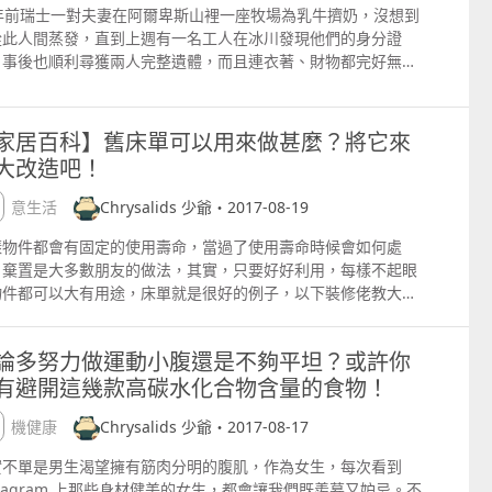
要幫助的澳門人。 以上文章及圖片均轉載自網路，所有版權歸原
5年前瑞士一對夫妻在阿爾卑斯山裡一座牧場為乳牛擠奶，沒想到
局長不要以為每次出來隨隨便便道句歉就可以解決問題， 而是要
險或全保，否則車輛被洪水浸過後，多數都不能夠再用； 3）澳
所有 原文地址：httpswww.hk01.com
從此人間蒸發，直到上週有一名工人在冰川發現他們的身分證
擔責任，吸取失敗的教訓，告訴澳門巿民知道，你們未來會在甚
的確會有人發災難財，一百蚊一個飯盒；亦有熱心街坊免費提供
，事後也順利尋獲兩人完整遺體，而且連衣著、財物都完好無
地方加以改進， 從而令到澳門巿民將來不用再受斷水斷電之苦。
來水及飯盒，如水博士、熱窩和蕃茄屋； 4）的士司機繼續維持
copy; 由 Sanlih Etelevision Co., LTD 提供 ▲夫妻失蹤75
上圖片均取自網絡，圖片版權全歸拍攝者所有。
貫作風，開天殺價；想在颱風下搭免費的士或和平常一樣的價
遺體終於在冰川中被尋獲。（圖／翻攝自International
？想下就好，根本無可能會發生； 5）自己屋外外牆玻璃和招牌
siness Times UK） 綜合外媒報導，丈夫馬塞林（Marcelin
定要做好防風措施，否則累己累人； 6）消防人員、醫護人員、
家居百科】舊床單可以用來做甚麼？將它來
moulin）是一名鞋匠，而妻子弗蘭辛（Francine Dumoulin）
通警、治安警察、清潔人員、記者、電訊維修員、自來水公司維
大改造吧！
位老師，他們育有7個孩子，不料1942年在阿爾卑斯山突然失
員和電力公司維修員十分值得全澳巿民的愛戴和支持，因為他們
，直到75年後遺體才被警方尋獲，兩人完整保存在冰川中，身穿
任何人付出的都要比想象的多好多，希望大家見到他們時都會給
創意生活
Chrysalids 少爺・2017-08-19
二戰時期的衣服，而且財物也完好無損。 消息一出，讓他們的最
支持和鼓勵。 以上部分圖片取自網絡，該圖片版權全歸拍攝者所
兒烏德里（UdryDumoulin）覺得欣慰，儘管她已高齡79歲，
樣物件都會有固定的使用壽命，當過了使用壽命時候會如何處
。
她強調「我們一生都在尋找他們，從沒放棄」，如今終於能替父
？棄置是大多數朋友的做法，其實，只要好好利用，每樣不起眼
舉行一場喪禮。 以上文章及圖片均轉載自網路，所有版權歸原作
物件都可以大有用途，床單就是很好的例子，以下裝修佬教大家
有 原文地址：httpwww.msn.com
單的另類用途及做法。 先準備好剪刀、針線，將床單裁剪成合適
小，用衫鈕，亦能當作裝飾物縫上去，一個舊床單收納袋就完成
論多努力做運動小腹還是不夠平坦？或許你
，亂七八糟的遙控器和各種雜物，瞬間解決淩亂，恢復整潔，縫
有避開這幾款高碳水化合物含量的食物！
的話，還可以專門做雜物收納 。 枱墊 將床單裁剪成相同的六
形，在內部塞入同樣大小的硬紙板，然後七個一組疊在一起縫
有機健康
Chrysalids 少爺・2017-08-17
，根據自己的喜好來把它們拼起來，想要長一點的話，也可以接
往下拼，各種花色瞬間增強特色。 靠墊 純棉的床單不僅透氣性
實不單是男生渴望擁有筋肉分明的腹肌，作為女生，每次看到
，手感也舒適柔軟，將有花紋的床單做成靠墊，往睡房、客廳放
stagram 上那些身材健美的女生，都會讓我們既羨慕又妒忌。不