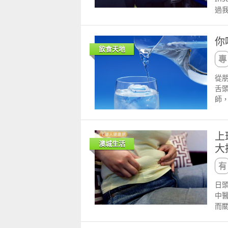
幾
過
椅
尤其
器
必
打
你
減肥
掛
飲食天地
克脂
網路
人
燒烤
從
話
舌
是
師，
內代
喝水
果
於維
sm
澤
上
多
一出
澳城生活
大
原文地
中
好
等
本條
日
水
中
多
而
詳
加
的
族