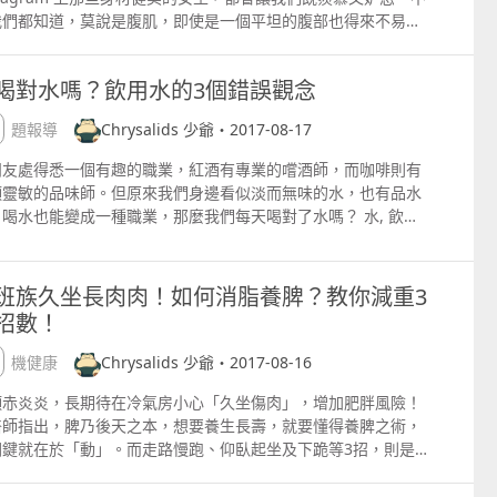
個瞬間就能提升整個家居藝術氣息。 吊椅 文藝小清新必備的吊
我們都知道，莫說是腹肌，即使是一個平坦的腹部也得來不易，
，用家裡的舊床單就能可以做出來，先準備好繩、掛鉤和打孔
是當我們年紀漸漸接近 30 歲，身體的新陳代謝開始減慢，就
，再將床單裁剪成梯形然後縫成雙層，兩側留出穿繩的洞口，用
須要學懂避開這幾種碳水化合物！ 白麵包 白麵包可以說是一種
孔器在房頂上固定好掛鉤一定要非常牢固，最後將繩穿過床單和
喝對水嗎？飲用水的3個錯誤觀念
陷阱，因為看似平淡的白麵包，其實一片就有 79 卡路里、1
鉤一張文藝氣息滿滿的吊椅就完成 。 以上文章及圖片均轉載自
肪和 15 克碳水化合物，絕對不是減肥人士適用。 燒烤醬 很多
，所有版權歸原作者所有 原文地址：httpyesnews.com
專題報導
Chrysalids 少爺・2017-08-17
都喜歡在醃肉、整三明治或漢堡時加入燒烤醬，但原來一茶匙的
醬經已有 7 克碳水化合物再加 6 克糖。假如下次想要醬汁的
朋友處得悉一個有趣的職業，紅酒有專業的嚐酒師，而咖啡則有
，可以選擇用橄欖油加入芥末、檸檬汁和香料代替。 果汁 生果
頭靈敏的品味師。但原來我們身邊看似淡而無味的水，也有品水
減肥的絕佳選擇？或許你要再考慮一下，雖然許多人都愛用果汁
喝水也能變成一種職業，那麼我們每天喝對了水嗎？ 水, 飲水,
替正餐，但其實市面上許多果汁和 smoothies，都含有過多的
, 健康飲品, 飲用水 人體含有80%的水分。補充水分能夠有助
糖和碳水化合物，絕對不是健康之選。假如真的要飲用果汁或
持皮膚的健康。角質層若維持1030%的水分，皮膚會顯得有光
oothie 的話，可以選擇較低碳水化合物含量的黑莓、紅莓和士
和水潤。但當皮膚耗損10%的水分時，爆拆和乾裂等問題就會一
班族久坐長肉肉！如何消脂養脾？教你減重3
啤梨。 以上文章及圖片均轉載自網路，所有版權歸原作者所有
現，甚至引發乾燥性皮炎。 水, 飲水, 喝水, 健康飲品, 飲用水
招數！
址：httpspopbee.tumblr.com
藥學巨著《本草綱目》提到：「藥補不如食補，食補不如水補。
水是百藥之王。」水的分類林林總總，有井泉水、流水、河水
有機健康
Chrysalids 少爺・2017-08-16
，喝甚麽樣的水對人最有好處呢？事實上水的潔淨是飲用水最基
件。 水, 飲水, 喝水, 健康飲品, 飲用水 香港水務署確保香港食
頭赤炎炎，長期待在冷氣房小心「久坐傷肉」，增加肥胖風險！
供應的品質安全，而由於水經過大廈的水缸、水道、水管等，或
醫師指出，脾乃後天之本，想要養生長壽，就要懂得養脾之術，
或少會有一些雜質，所以建議大家精明地選擇一個適合的濾水器
關鍵就在於「動」。而走路慢跑、仰臥起坐及下跪等3招，則是
情可參看較早前消委會的濾水器測試報告。最近剛剛搬屋，新居
強脾胃元氣、伸展胃經及消除贅肉的良方妙藥。 酷暑炎熱，上班
廚房我也特意花了數千元買了一個濾水器。雖然貴了點，但是這
久坐不動，不僅傷脾更易引起肥胖。 中醫師吳明珠指出，俗語