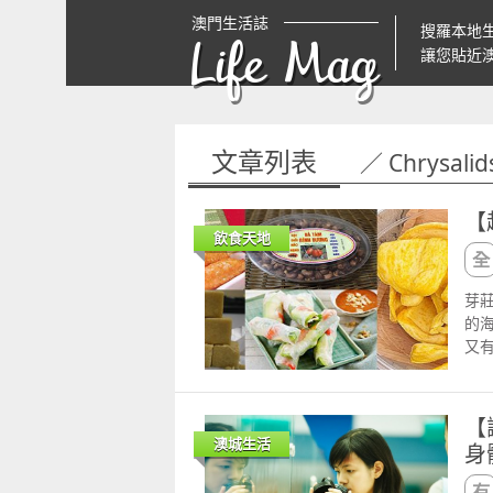
澳門生活誌
搜羅本地
Life Mag
讓您貼近
文章列表
／ Chrysali
【
飲食天地
芽
的
又
腰
閒
混
【
包
澳城生活
身體
及
街