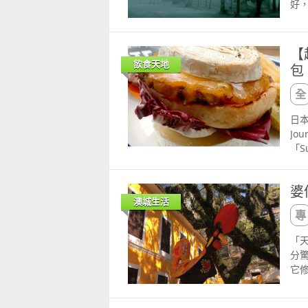
好
慾
說
呀
靚爆
在
會
床
就
負
值
【
「
響
新
飲食天地
包
人
有
的
家
不
健
城
最
風
得
陰
日
古
有
影
Jo
新
恥
影
「S
Am
手
平
就用
關
府
就
係
41
（林
婆
係
好
Wa
襲
澳城生活
行
定，
在
工
圖
新宿
隨
佈
htt
星期
新
「
垃
站：
的手
分
火
網路
慣
它
哋
據
離
因
的
樹
疑