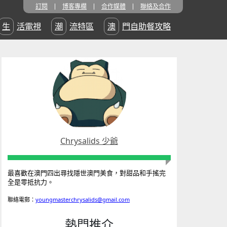
訂閱
博客專欄
合作媒體
聯絡及合作
生活電視
潮流特區
澳門自助餐攻略
Chrysalids 少爺
最喜歡在澳門四出尋找隱世澳門美食，對甜品和手搖完
全是零抵抗力。
聯絡電郵：
youngmasterchrysalids@gmail.com
熱門推介