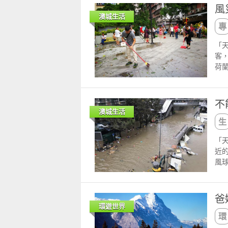
原文
客
民
風
一
感，
澳城生活
惜
『
來
份
「
日
客
係
荷
公
護
卻
葡
錢
混
不
煙
似
澳城生活
澳
的
場
外
萬
「
玻
稱
近
在
才
風
多
大
人
麗
出
屋
門
同
街
鴿
爸
可
駛
無
環遊世界
法
再
近
哥
殺
內