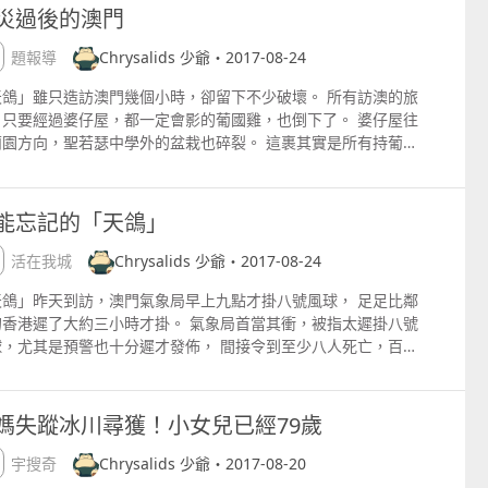
地址：httpswww.hk01.com
只要一經過婆仔屋，見到葡國雞公仔，便會拿起手機相機，和它
言論惹眾怒 然而，他亦對香港部份網民諷刺澳門災情的言論反
災過後的澳門
起拍照作為留在澳門的紀念，現在它倒下了，令人感到十分婉
「而家facebook部份香港人心態差，話我地抵X死，仲話
。 葡國雞公仔倒下已成事實，希望新的葡國雞公仔將會為澳門帶
專題報導
Chrysalids 少爺・2017-08-24
（澳政府）派九千做帛金』！」他說知道冷嘲熱諷只屬香港小部
更多新氣象。
人，自言澳門現時需要正能量，不會對該些言論上心。不過對於
天鴿」雖只造訪澳門幾個小時，卻留下不少破壞。 所有訪澳的旅
前以澳門災情開玩笑的「才子」陶傑，他就炮轟：「X家剷，你
，只要經過婆仔屋，都一定會影的葡國雞，也倒下了。 婆仔屋往
咪抽水？嚟澳門一定俾人打死佢！」 威哥指災後政府救援明顯不
蘭園方向，聖若瑟中學外的盆栽也碎裂。 這裹其實是所有持葡國
，賭場密佈路氹新城一帶的清理特別好，相反台山北區等平民區
照的人，都一定會到過的地方﹣葡萄牙駐澳門及香港總領事館 舊
滿佈垃圾。（林若勤攝） 「其實澳門係咪要賺咁多『呢啲
京旁邊的一排三輪車，平時整整齊齊擺放著，今天已經變得十分
』？」 此時，的士剛好堵塞在十六浦一帶。威哥捲起車窗，點
亂。 華士古達嘉馬公園也有大樹倒下，所幸的是，兒童遊樂設施
能忘記的「天鴿」
，左邊民居一片漆黑，右邊某大酒店燈火通明，他嘆道，「其實
乎完整無缺。 但公園下某些位置仍有樹枝等待收拾。 新葡京旁
門係咪要賺咁多呢啲錢？」他回憶，之前曾有年輕的大陸客從賭
行車天橋有數棵大樹樹枝倒下，令行人迫不得已地行出行人道
生活在我城
Chrysalids 少爺・2017-08-24
去關閘，在車上問澳門有沒有人賭輸錢自殺？他輸掉家人借的80
。 燈柱上的大燈全散落在行人路上，行人行過時要留意不要踩在
元後也很想死。之後威哥隨即駕車亂兜，爭取時間開解他，更謊
天鴿」昨天到訪，澳門氣象局早上九點才掛八號風球， 足足比鄰
璃碎上，尤其是小孩和老人家。 連指示牌都被拔起，「天鴿」實
自己曾稱也輸了很多錢，之後東山再起。最終待大陸客心情好轉
的香港遲了大約三小時才掛。 氣象局首當其衝，被指太遲掛八號
是太強勁了。 有熱心街坊為社區設施進行打掃，真心希望會有更
帶他到關閘。「澳門一向現實，以前大家每日生活諗錢，但今次
球，尤其是預警也十分遲才發佈， 間接令到至少八人死亡，百多
居民加入協助幫忙清潔。 大量家居垃圾散落在街上。 新濠鋒和
家放低金錢念頭。大家初時又高估政府能力，但後來發覺唔自己
受傷，經濟損失難以估計。 房屋玻璃碎裂，招牌橫飛，天台潛建
景灣之間有大量大型樹枝散落在行人道及行車道上。 水坑尾近澳
力，真係唔得。」天災無情，不少澳門人熱情為澳門自救貢獻，
屋頂也被吹到，跌在高園街街上。 無論是泊置於停車場內或下環
大會堂，有大型樹幹跌在行車道上，相信現在已經收拾好。 「天
時間亦令不少澳門人反思。 半個多小時車程，終於到葡京。我問
街外的汽車和電單車， 無一幸免，全都被浸，大慨不能夠再行
」今次造成的破壞，令所有澳門人都知道： 1）氣象局局長異常
媽失蹤冰川尋獲！小女兒已經79歲
否幫威哥拍段短片，他說不好。之後他建議我留下他的聯絡方
。 壯大的樹木也被連根拔起，巿民要到街上攞水。 天氣炎熱，
能，不但低估了「天鴿」的破壞力，而且發佈預警的時刻遠比鄰
，方便工作，我說：「你留時間去接更多義載客人吧！」之後威
加上部分居民停電停水，簡直是苦不堪言。 颶風已經不是第一次
地方慢幾廿拍； 2）如果大雨將至，一定要將原本停泊在停車場
環宇搜奇
Chrysalids 少爺・2017-08-20
和他的黑色的士，便湮沒五光十色，在一片混亂的澳門，繼續尋
到澳門，但澳門氣象局卻絲毫無吸取過去的教訓， 筆者希望氣象
的車輛，尤其是低於地面的停車場，駛往高地停泊，或購買天災