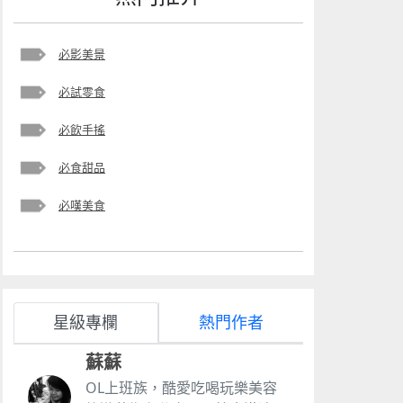
必影美景
必試零食
必飲手搖
必食甜品
必嘆美食
星級專欄
熱門作者
蘇蘇
OL上班族，酷愛吃喝玩樂美容