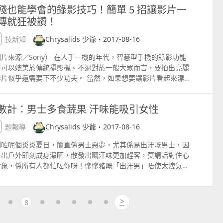
殘也能學會的錄影技巧！簡單 5 招讓影片一
資我認為是值得的。 水, 飲水, 喝水, 健康飲品, 飲用水 此外，
，「久視傷血，久坐傷肉」。而久坐不動更容易傷脾，尤其脾血
傳就狂被讚！
人都會對飲用水有些錯誤的概念： 1. 每日8杯水「8杯水」只
不足，容易無法消化，如果坐著不動，或是躺著，長時間不僅容
一個概念。水的來源包括飲用水、湯、果汁及食物中的水分含
胖，同時更能讓肚子與下半身，以及屁股大腿等部位，產生脂肪
科技新知
Chrysalids 少爺・2017-08-16
。每個人所需的水量會因應體質、年齡、氣候、地域等因素而不
肉。 久坐傷肉 勿忘養脾健胃 傳統中醫認為「久坐傷肉」，傷
 水, 飲水, 喝水, 健康飲品, 飲用水 在中醫的角度，人體的脾胃
其實傷的是脾。如同「久坐傷脾」，因為久坐缺乏運動，脾的運
片來源／Sony） 在人手ㄧ機的年代，智慧型手機的錄影功能
要負責輸送水液及營養物質到身體不同部分，包括皮膚。脾胃功
功能就弱。因脾主運化，如果運化不好，容易造成脾虛或脾濕氣
經可以媲美於傳統攝影機。不過對於一般大眾而言，要拍出亮麗
弱的人，經常會覺得喝很多水都不夠而變成一種強迫性的喝水習
重，逐漸感覺到沒口味，飯也吃不香，甚至「暗耗元氣」導致脾
影片似乎還需要下不少功夫。 當然，如果想要讓影片看起來漂
ompulsive drinking。因此保持脾胃的運作正常是最要緊的。
誘發肥胖。 除了多活動之外，「下跪減肥法」其實也是在刺激胃
可以選擇花一大筆錢來購買 4K 畫質的手機。不過在攝影大師
 飲水, 喝水, 健康飲品, 飲用水 2. 使用電熱水瓶 一般我是不主張
，達到養脾健胃的效果，這是古人的養生方法之一。尤其在飯後
手裡，就算是價格便宜的手機，只要方法用對，一樣可以將影片
電熱水瓶的。有不少研究顯示，水在不斷的煮沸翻煲時，會出現
著，讓血液往胃裡流，促進消化與吸收，脾胃受刺激時，自然能
數計：男士多食蔬果 汗味能吸引女性
的很有質感，這邊就跟各位分享五個用手機錄影的小技巧，相信
老化的現象，同時會釋放有害物質。同時隔夜的水最好不要喝，
運化養分，排掉脂肪，達到減肥、消除贅肉的效果。 消脂養脾
要用對方法，人人都可以拍出精美的影片。 1）想拍得美？拍橫
放久的水容易會滋生細菌。 水, 飲水, 喝水, 健康飲品, 飲用水
 減重3妙招 走路慢跑能加強脾胃元氣，輕鬆省力是減重好方
專題報導
Chrysalids 少爺・2017-08-16
對了！ （圖片來源／Phone Arena） 如果影片不使用橫的方
 喝偏鹼的水有助健康剛於這個問題我翻查了幾本的書籍及徵詢了
 《妙招1／走路慢跑：加強脾胃元氣》 中醫師吳明珠指出，走
拍攝，當把影片放在電腦或是電視上瀏覽時，影片兩側會有黑色
到咗呢個炎炎夏日，簡直係男士惡夢，尤其係易出汗嘅男士，因
位資深醫生的意見，答案是人體的pH值是在一個恆定的狀態，不
時全身重量有一半是由腳趾頭在承受，腳趾頭得用力的抓地、抓
黑條，這樣會影響欣賞的品質，除非使用者本來就是要拍這樣效
一出戶外即刻成身濕晒，散發出嘅汗味更加趕客，莫講話對住心
喝一些飲品或吃一些食物便能改變。 水, 飲水, 喝水, 健康飲品,
底，一會抓緊一會放鬆，就刺激到五臟六腑的經絡，是一項溫和
的影片，否則應該極力避免用直立的方式拍攝。 2）腳架超重
對象，係所有人都怕咗你呀！慘慘豬嘅「出汗男」唔使太洩氣，
用水 我們的肺臟及腎臟有足夠能力能維持身體的酸鹼平衡，只有
有效果的養脾運動。 從經絡上來看，脾經起於大拇指內側，胃經
沒有的話自製一個吧！ （圖片來源／Phone Arena） 顯然
來有方法解救！ 根據澳洲最近一項研究，原來男士多食蔬果，可
學上的某些藥是要透過調節尿液的pH值來減輕腎石生成的情況。
第2趾與第3趾之間，對脾胃有幫助的內庭穴，也在這個位置，經
，用手抓著拍攝影片絕對不比放置著拍攝來的佳（除非你的手機
令身體吸收更多胡蘿蔔素，對汗味嘅味體更好，而女士對於呢種
我在市面上買了不同類型的瓶裝水作研究。一般在pH值77.5間
做與腳趾頭相關的活動，脾胃二經都得到刺激，能夠加強脾胃的
援錄影的光學防手震），這時利用相機腳架來補助手機絕對是對
味更加係覺得吸引！當然，相反食更多碳水化合物例如多飯嘅男
口感最好。 水, 飲水, 喝水, 健康飲品, 飲用水 這段學習茶道的
。 《妙招2／仰臥起坐：加速血液循環》 仰臥起坐能刺激此處
>
8
的選擇！當然，如果財力允許的話，還可以購買一個「三軸穩定
，散發嘅汗味就非常難頂喇。不過我知大家實知易行難，尤其係
子裏，深深感受到「八分之茶遇水十分，茶亦十分；八分之水，
血管與經絡，加速血液循環，對於生理病也有預防效果。（圖片
」，這樣就可以保證手持拍攝的品質。不過如果不想要多花這一
性，要食咁多菜，點肯吖！所以研究有講到除咗蔬果之外，食
茶十分，茶只八分」的說法。無論是否泡茶，質量好的水除了有
供／時報出版） 中醫師吳明珠指出，脾經經過腹部，天天做仰臥