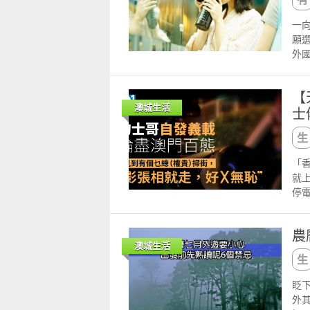
彈
綠
一
可
願
菠
外國
浊
喝約
以
效
【
htt
也
澳城生活
士
30
Ell
造
體帶
「
過
就
的時
停
學
趕
其
時
易集
農
府
mal
澳城生活
襲
卡路
正
們
港
眨
取
8
外
體
三