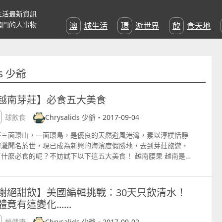
生活最新資訊
澳門的人事物
澳城生活
環遊世界
飲食天地
ds 少爺
越南芽莊】必食五大美食
全球飲食
Chrysalids 少爺・2017-09-04
莊三面環山，一面環島，是優良的天然避風港灣，素以淳樸恬靜
海灘聞名於世，現已成為新興的海濱度假勝地，去到芽莊旅遊，
有什麼必食的呢？不妨試下以下這五大美食！ 越南腰果 越南是
果的出口大國，它出產的腰果仁大味美，營養豐富，是很好的休
小吃，也是不錯的菜肴原料。 越南甘蔗蝦 把蝦仁搗碎成泥狀，
合番薯粉，包裹於去皮甘蔗上，油炸成金黃色。食用時用春捲皮
謝絕甜飲】美國編輯挑戰：30天只飲清水！
裹剝下的蝦肉、紫蘇、生菜、九層塔、韭菜、白蘿蔔絲、花生粉
竟有這變化......
醬油，口感甜辣。 越南春卷 越南的春捲也是著名的小吃，隨便
邊小攤的春捲也能叫人回味悠長，春捲皮用米粉做成，柔軟而有
有機健康
Chrysalids 少爺・2017-09-02