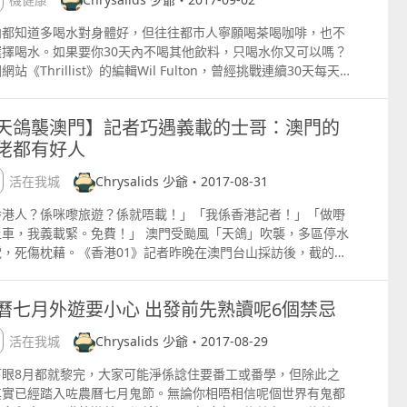
性，沾了魚露來吃，則更惹味，酸、辣、鮮俱齊。 越南綠豆糕
豆糕口感細膩，入口即化，是小孩子的最愛零食之一，不僅香甜
向都知道多喝水對身體好，但往往都市人寧願喝茶喝咖啡，也不
口，清熱解毒而且能夠解饞解餓，是老少皆宜的首選食品。 越南
選擇喝水。如果要你30天內不喝其他飲料，只喝水你又可以嗎？
萝蜜干（芭蕉干） 采用樹菠萝精制而成，味清香甘甜，香而不
網站《Thrillist》的編輯Wil Fulton，曾經挑戰連續30天每天
、甜而不腻，入口爽脆，嚼一口感觉清甜、再嚼一口香气四溢。
3.78公升的水，再看看身體的變化。除了出現皮膚變好等預期
上文章及圖片均轉載自網路，所有版權歸原作者所有 原文地址：
果之外，他更指出每天堅持喝水的日子變得精神抖擻、睡眠質素
天鴿襲澳門】記者巧遇義載的士哥：澳門的
pshktravelnow.yahoo.com
變好等等。一天內喝這麼多水，我們未必承受得到。但如果可以
佬都有好人
天內堅持不喝其他飲料只喝水，身體的確會出現變化！ （Ivory
a@Pinterest、rachelandyoga@blogspot） 大腦夠氧氣：創
生活在我城
Chrysalids 少爺・2017-08-31
力提升、易集中 《繼承者們》劇照 多飲水不只令物理層面的身
來改變，而且可以改善我們的精神狀況。好像Wil Fulton指經
香港人？係咪嚟旅遊？係就唔載！」「我係香港記者！」「做嘢
2星期喝水的挑戰後，覺得不喝咖啡也精力充沛，就連傍晚跑步
上車，我義載緊。免費！」 澳門受颱風「天鴿」吹襲，多區停水
候亦覺得速度變快了。而Frontiers系列期刊一關於人類神經科
電，死傷枕藉。《香港01》記者昨晚在澳門台山採訪後，截的士
的文章中指出，因為大腦需要大量氧氣才能有效運行，而水就是
往葡京一帶工作，巧遇義載的士司機威哥。 短短路程塞了半小
中的重要來源之一，所以多喝水的我們可以提升腦效能，好像更
，卻傾聽了澳門小市民災後心聲，道盡澳門百態。除怒轟澳門政
中、敏銳、加強創造力等。 可以幫助減重 （pureboba@IG、
曆七月外遊要小心 出發前先熟讀呢6個禁忌
不堪，威哥亦說小部分香港人令人反感。 澳門受颱風「天鴿」吹
lionnue@IG） 一杯Strarbucks Green Tea Latte Venti含320
後，土生土長的威哥即時發起義載，免費接送需要幫助的災民及
里，而一杯700毫升的台式珍珠奶則有約442卡路里。如果我
生活在我城
Chrysalids 少爺・2017-08-29
在搬運物資的義工。（林若勤攝） 早在「天鴿」吹襲首天，《香
戒掉這些甜飲，以清水代替，的確可以為我們減少很多糖份的攝
01》的同事到澳門採訪，一抵步在關閘，的士司機已向記者開出
下眼8月都就黎完，大家可能淨係諗住要番工或番學，但除此之
量。而多喝清水亦可以幫身體器官清除有害的毒素和廢物，令身
00元天價。事件令人震驚但不意外，因為澳門的士司機宰客與大
其實已經踏入咗農曆七月鬼節。無論你相唔相信呢個世界有鬼都
變「乾淨」。而我們在餐前喝水，亦可以增加飽腹感，減低食
巴一樣遠近馳名。對此，架著眼鏡，年約40多歲、義載的威哥，