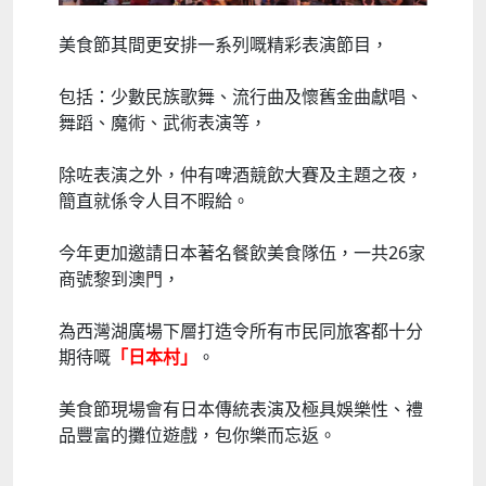
美食節其間更安排一系列嘅精彩表演節目，
包括：少數民族歌舞、流行曲及懷舊金曲獻唱、
舞蹈、魔術、武術表演等，
除咗表演之外，仲有啤酒競飲大賽及主題之夜，
簡直就係令人目不暇給。
今年更加邀請日本著名餐飲美食隊伍，一共26家
商號黎到澳門，
為西灣湖廣場下層打造令所有巿民同旅客都十分
期待嘅
「日本村」
。
美食節現場會有日本傳統表演及極具娛樂性、禮
品豐富的攤位遊戲，包你樂而忘返。