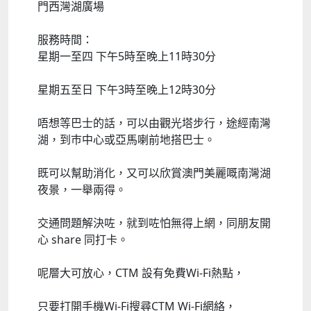
門西灣湖廣場
服務時間：
星期一至四 下午5時至晚上11時30分
星期五至日 下午3時至晚上12時30分
唔想等巴士的話，可以由觀光塔步行，途經南灣
湖，到巿中心或亞馬喇前地搭巴士。
既可以幫助消化，又可以欣賞澳門美麗嘅南灣湖
夜景，一舉兩得。
交通問題解決咗，就到咗怕無得上網，同朋友開
心 share 同打卡。
呢層大可放心，CTM 設有免費Wi-Fi熱點，
只要打開手機Wi-Fi搜尋CTM Wi-Fi網絡，