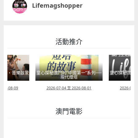
Lifemagshopper
活動推介
星語・音樂啟蒙
童心探秘澳門的“中國第一”系列──
童心探秘澳門的
”
現代燈塔
移
2026-08-09
2026-07-04 至 2026-08-01
2026-07-1
澳門電影