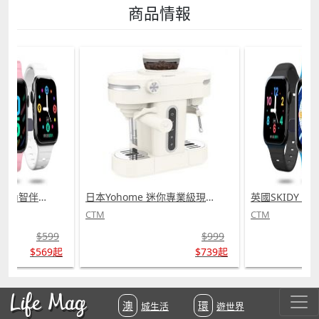
商品情報
英國SKIDY SmartEdu智伴高清流暢五重定位遠控180°旋攝雙向視頻海外適配兒童智能手錶PRO (需訂貨)
日本Yohome 迷你專業級現磨鮮萃奶泡3合1半自動家庭意式咖啡機 (需訂貨)
CTM
CTM
$599
$999
$569起
$739起
Life Mag
澳城生活
環遊世界