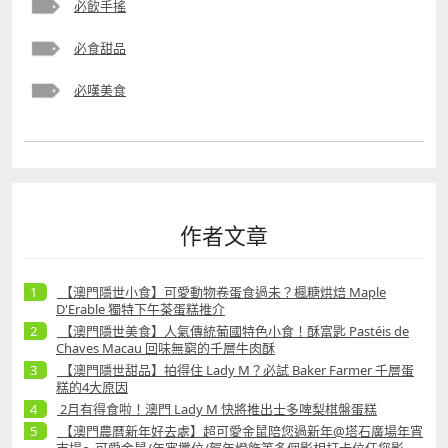
必飲手搖
必食甜品
必嘆美食
作者文章
【澳門隱世小食】可愛動物卷蛋食過未？楓糖烘焙 Maple
D'Erable 獨特下午茶蛋糕推介
【澳門隱世美食】人氣傳統葡國特色小食！酥富匙 Pastéis de
Chaves Macau 回味無窮的千層牛肉酥
【澳門隱世甜品】拍得住 Lady M？必試 Baker Farmer 千層蛋
糕的4大原因
2月有得食啦！澳門 Lady M 快將推出士多啤梨棋盤蛋糕
【澳門農曆新年好去處】超可愛金鼠陪您過新年@塔石廣場年宵