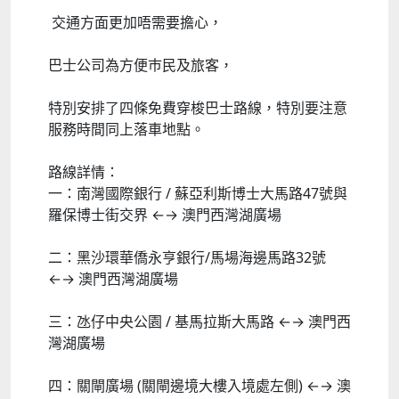
交通方面更加唔需要擔心，
巴士公司為方便巿民及旅客，
特別安排了四條免費穿梭巴士路線，特別要注意
服務時間同上落車地點。
路線詳情：
一：南灣國際銀行 / 蘇亞利斯博士大馬路47號與
羅保博士街交界 ←→ 澳門西灣湖廣場
二：黑沙環華僑永亨銀行/馬場海邊馬路32號
←→ 澳門西灣湖廣場
三：氹仔中央公園 / 基馬拉斯大馬路 ←→ 澳門西
灣湖廣場
四：關閘廣場 (關閘邊境大樓入境處左側) ←→ 澳