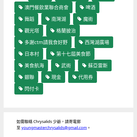
澳門餐飲業聯合商會
啤酒
舞蹈
南灣湖
魔術
觀光塔
格蘭披治
多謝ctm請我食好野
西灣湖廣場
日本村
第十七屆美食節
美食航海
武術
蘇亞雷斯
銀聯
現金
代用券
閃付卡
如需聯絡 Chrysalids 少爺，請寄電郵
至
youngmasterchrysalids@gmail.com
。