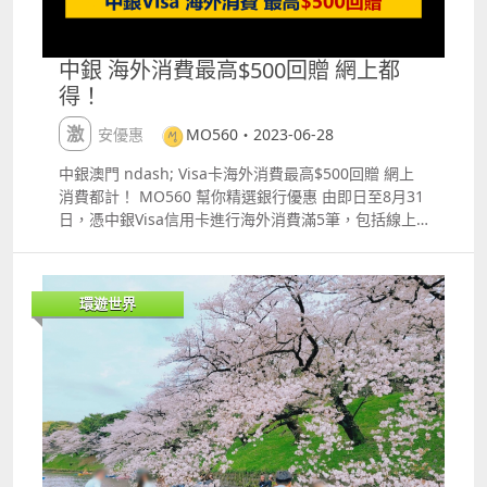
開日，人流眾多，公園內要實施單向人流管制。 ​
中銀 海外消費最高$500回贈 網上都
得！
激安優惠
MO560・2023-06-28
中銀澳門 ndash; Visa卡海外消費最高$500回贈 網上
消費都計！ MO560 幫你精選銀行優惠 由即日至8月31
日，憑中銀Visa信用卡進行海外消費滿5筆，包括線上
消費及線下消費，消費滿$10000即享$300現金回贈，
滿$20000即享$500現金回贈！今次活動只限中銀Visa
卡，不包括澳門及中國內地的消費，澳門元及人民幣不
環遊世界
計算在內。回贈於消費滿額後翌月入賬至消費當月使用
次數最多的中銀Visa信用卡內。 每人每月可獲回贈1
次，即係6月至8月每個月各賺一次都可以！不過要留意
每個月係獨立計算，而且每月最少簽5筆，不可以2個月
合併計算。而今次活動網上消費都計，即係訂酒店或者
旅行產品都得！例如Agoda, Hotels.com, Trip.com,
Expedia, Klook。網上簽不夠門檻亦可以帶去旅行再簽
夠數。 緊貼最新最潮澳門信用卡、飛行里數、旅遊資