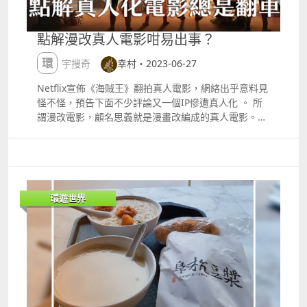
ヶ淵護城河」 整條千鳥ヶ淵護城河長約700米，兩邊都
種滿櫻花樹，是日本的賞櫻名點！！ ​ ​ 船隻有分兩種：
一種是用手划槳的划船；一種是用腳踩的腳踏船（踩鴨
點解漫改真人電影咁易出事？
仔） 如果想拍照的話，當然首推划船；但如果怕曬的話
就可以選擇腳踏船 乘船期：每年３月１日～１１月３０
環宇搜奇
幸村・2023-06-27
日 （請留意Twitter公佈） 逢週一閉館。如果星期一是
假期，則改為星期二。 營業時間：1000 1700 ，售票
Netflix宣佈《海賊王》翻拍真人電影，網絡出乎意料見
提前 30 分鐘結束。 如遇下雨或強風，可能會中止營業
怪不怪，預告下面不少評論又一個IP慘遭真人化 。 所
強烈建議去划船之前先到「千鳥ヶ淵ボート場」的
謂漫改電影，顧名思義就是漫畫改編成的真人電影。日
Twitter 看一下，它們會定時公佈當天的售票情況，會
本作為動漫大國，自然不愁改編電影的題材，製作人與
不會下雨不開門等資訊，都是及時更新！
其花錢冒險投資新的電影，不如將現有的漫畫IP真人
httpstwitter.comchidori_boat 划船：800円 30分鐘；
化。 動漫作品本身己經有粉絲票房的基本盤，其次節省
1600円 60分鐘 腳踏船：800円 30分鐘 ​ ​ 本來以為連同
編劇的成本，動漫改編電影的數量就如同雨後春筍一樣
前幾天的遊客都擠到今天來會排很久，結果才排了１５
野蠻增長。 劇本、對白一應俱全，買了版權稍為修改就
環遊世界
分鐘就可以拿到時段籌！！ 我們１０：０５排到拿籌的
可以開拍。 不過俗語有話：最危險的地方就是最安全的
位置，工作人員表示最快可以拿到１０：３０～１１：
地方，反過來說，最安全也意味著最危險。 粉絲不是一
００時段的籌！但因為今天都趕著出門來排隊，早餐都
群容易討好的觀眾，只要選角，劇情或情懷其中一環稍
還沒吃，所以我們就拿了１１：００～１１：３０的籌
有不慎，隨時就演變成翻車現場，拍得太過粉絲向，大
可以先慢慢吃個早餐再回來！！ ​ 只要按照籌上的時段
眾又難以接受，無法產生共鳴，重點是導演能否取得平
內回來就可以了 ​ ​ 走回剛剛排隊人龍尾端的出入口，走
衡點。 更重要的是現實無法還原漫畫的誇張的表達，包
到對面附近就有間便利店，悠悠閒閒的在裡面吃了個早
括漫畫中的角色濃厚的中二個性和特色，用力過猛就無
餐。 １１點就回到千鳥ヶ淵划船碼頭處，這次不用再跟
比尷尬，有時不得不佩服演員們居然能夠不笑場，當然