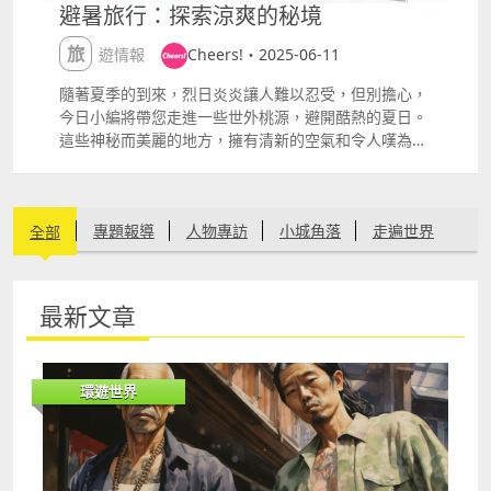
避暑旅行：探索涼爽的秘境
旅遊情報
Cheers!・2025-06-11
隨著夏季的到來，烈日炎炎讓人難以忍受，但別擔心，
今日小編將帶您走進一些世外桃源，避開酷熱的夏日。
這些神秘而美麗的地方，擁有清新的空氣和令人嘆為觀
止的自然風光，讓您在炎炎夏日中找到一片寧靜的樂
土。這些目的地不僅能讓您逃離酷暑，更能為您帶來心
靈的洗禮和身心的放鬆。 四川 四姑娘山及臥龍自然保
專題報導
人物專訪
小城角落
走遍世界
全部
護區 四姑娘山是個適合全家出遊的好地方，擁有壯麗的
自然景觀和豐富的戶外活動。 清涼指數：13度適合進
行各種戶外活動 海子溝簡介：這裡有美麗的高山湖泊和
環宇搜奇
旅遊情報
激安優惠
草甸，適合家庭徒步。建議：步道平緩，非常適合小孩
最新文章
和年長者，還可以帶上野餐，享受大自然。 大峰徒步路
線簡介：提供不同難度的徒步路線，適合家庭一起挑
戰。建議：選擇較短的路線，保持親子活動的樂趣。 小
環遊世界
金川簡介：這是一個迷人的小鎮，適合全家遊覽和拍
照。建議：可以品嚐當地特色小吃，並探索周圍的草
原。 臥龍自然保護區臥龍自然保護區是國家級第三大自
然保護區。四川省面積最大、自然條件最複雜、稀有動
植物最多的自然保護區。保護區橫跨臥龍、耿達兩鄉，