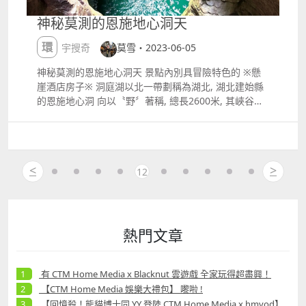
隧道rdquo; 。 ​
神秘莫測的恩施地心洞天
環宇搜奇
莫雪・2023-06-05
神秘莫測的恩施地心洞天 景點內別具冒險特色的 ※懸
崖酒店房子※ 洞庭湖以北一帶劃稱為湖北, 湖北建始縣
的恩施地心洞 向以〝野〞著稱, 總長2600米, 其峽谷幽
深、神秘莫測, 懸崖則深切、再加之氣勢磅礡, 有流泉飛
瀑、更有水環繞, 非常悅目賞心。地縫幽深, 美不勝收。
而恩施地心穀景區， 正正位於神秘北緯30度中心, 民間
亦有些不解的傳說, 令其添上一份神秘色彩。 另外, 215
<
>
12
萬年前的「建始直立人遺址」 亦在此發現， 挑戰著世
界非洲人類起源的學說；擁有6000年輝煌歷史的中華文
明 「巴鹽古道」，被《中國國家地理》譽為中國第五大
古道， 完整地保留著先秦以來「巴蜀咽喉」最純原生態
風貌。 九寨歸來不看水、地心歸來不看穀, 便是民間對
熱門文章
其評論。 恩施地心洞天是國家4A級旅景區, 也是恩施峽
谷戶外運動拓展的 重要基地沿途景點分別有巴岩洞、步
步驚心、雲之巔、 壁掛天梯... 等等 令人驚喜, 一進景
有 CTM Home Media x Blacknut 雲遊戲 全家玩得超盡興！
區, 便被一間間、一排排座位立於懸崖上, 掩映在茂密樹
【CTM Home Media 娛樂大禮包】 嚟啦 !
林叢中懸崖木屋酒店所吸引眼球, 第一次見到如此特別
【回憶殺！熊貓博士同 YY 登陸 CTM Home Media x hmvod】