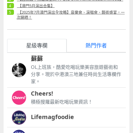
又別具冒險特色的懸崖酒店房子。 酒店腳下便是鳥兒也
【澳門5月演出合集】
難度的懸崖, 對面是草木茂盛的絕壁了, 真想體驗一下,
【2025年7月澳門演出全攻略】音樂會、演唱會、藝術盛宴，一
可惜我們的住宿及和行程已定, 留下再遊的藉口了哈 鬼
次睇晒！
斧神工的恩施地心谷屬珍奇高山喀斯特岩溶嶂谷地貌,
景區到處可見2.5億年前三疊紀逐漸而成的嶂谷地質。
其內擁有充足的負氧離子，原生態的旅遊環境，讓人心
曠神怡， 越往地心洞天走, 越感寒氣涼快, 相信這裡的
星級專欄
熱門作者
夏天, 會是一個避暑勝地。 一路上的恩施地心穀的棧道
作, 長長蜿蜒地心洞下， 可謂是一路是風景，時而是
蘇蘇
ldquo;龍抬頭rdquo; 巧趣樹木， 時而又是一幅rdquo;
巨猿頭像rdquo; 地質石流， 一步一景的美麗風光將我
OL上班族，酷愛吃喝玩樂美容旅遊藝術和
們領至形狀如一顆愛心， 一池水的洗心潭, 又是一個打
分享。現於中港澳三地兼任時尚生活專欄作
卡的美景之一, 大自然的神來之筆勾畫出來的石門之心
家。
ndash;洗心潭, 確是涼氣撲面, 沁人心脾, 令人愉悅。 地
心谷門票TIPS 成人票：120人 優待票：75人 地心谷景
Cheers!
區開放時間：8：0015：30 地址：湖北省恩施土家族苗
積極搜羅最新吃喝玩樂資訊！
族自治州建始县高坪镇G318 #神農架山腳的 ※ 大九湖
濕地公園 ※# #廣東名山 ※龍川霍山※# 其它文章, 詳情
Lifemagfoodie
請點擊澳門科學館「蒸氣誌電子月刊」 內之「近代中國
科學家事蹟及其精神」
httpswww.msc.org.mozhflipbook55STEAMISSUE 本