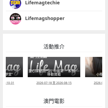
Lifemagtechie
篇文章、相片版權屬作者所有，經由版權持有人授權
CyberCTM.com發表。 聯絡及邀約
irene801802@hotmail.com
Lifemagshopper
活動推介
童心探秘澳門的“中國第一”系列──
書館e學堂”
移動寶籍
小眼晴
2026-10-31
2026-07-18 至 2026-08-15
2026-07-1
澳門電影