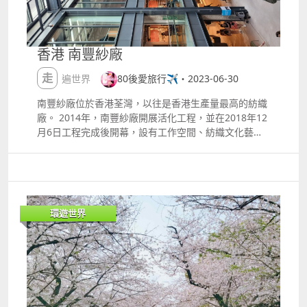
但日本的工務員不只難考，還要非得從名牌大學畢業，
其中還要看讀哪個學科。 以外務省或大藏省為例，歷史
學畢業不要，經濟學畢業也不要，幾乎只收東大法學部
的畢業生，為什麼只要法學部的學生？ 因為法學部本身
香港 南豐紗廠
已經有法律的知識基礎，而且比一般學科有更需要死記
硬背，換言之需要的是不折不扣的考試機器。 既然是考
走遍世界
80後愛旅行✈️・2023-06-30
政府工需要精英，那麼法學部的碩士或博士生會不會特
別有優勢？ 答案是不會，只因政府工只要求大學畢業，
南豐紗廠位於香港荃灣，以往是香港生產量最高的紡織
讀到碩士或博士只會給上級眼高手低的印象，對於升職
廠。 2014年，南豐紗廠開展活化工程，並在2018年12
一點幫助都沒有。 終歸咎於日本政府工體系的升職條件
月6日工程完成後開幕，設有工作空間、紡織文化藝術
並不是能力，而是論資排輩講，在日本打工文化中是一
中心、零售樓面與休憩空間。 活化工程中，紗廠過去的
個難以逾越的鴻溝，因此年輕人多數對政府工興致缺
部分特色及設計，並加入了玻璃幕牆。
缺。 在經濟學和社會學的角度來說，公務員行業並不生
產物資，也不會像服務行業這樣帶來收益，工作不會為
GDP增長帶來貢獻，年青人都熱衷考政府工的話，社會
環遊世界
只會窒息創意，發展停滯不前。 前提是有充足的工作崗
位，人擅其才，才是讓所有人都獲幸福的方法。