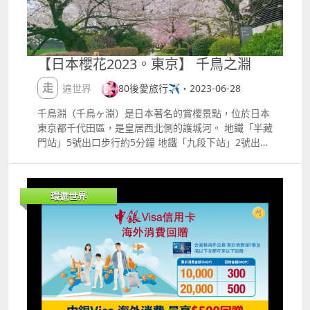
【日本櫻花2023。東京】 千鳥之淵
走遍世界
80後愛旅行✈️・2023-06-28
千鳥淵（千鳥ヶ淵）是日本著名的賞櫻景點，位於日本
東京都千代田區，是皇居西北側的護城河。 地鐵「半藏
門站」5號出口步行約5分鐘 地鐵「九段下站」2號出口
步行約3分鐘 本來一早出門就打算第一時間衝去划船的
碼頭排隊的，結果還是走錯方向，走到了千鳥ヶ淵公園
的另一段，但也是因為走錯了，才可以看到這個沒什麼
環遊世界
人的公園，可以看到很美的櫻花風景 ​ 早上９１０沒什
麼人的公園真的很舒服 ​ ​ 划船完畢後繼續在千鳥ケ淵公
園內走動，整個公園內種了滿滿的染井吉野櫻，任何一
個角度都能被櫻花包圍住，人流絡繹不絕。 ​ 從另一個
角度看到剛剛划船的護城河，會看到划到最遠的地方也
有一棵延伸到河面的櫻花。 如果前面那棵櫻花樹實在太
多人在拍照的話，不妨撐到最遠處，這裡人相對少很
多。 ​ 最後走到靠近靖國神社一側的出口。 ​ 正直櫻花滿