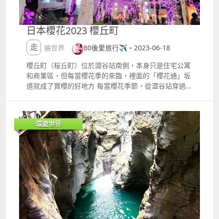
會錯過！
日本櫻花2023 櫻丘町
走遍世界
80後愛旅行✈️・2023-06-18
櫻丘町（桜丘町）位於澀谷站南側，本身只是住宅公寓
和商業區，但每當櫻花季的來臨，裡面的「櫻花通」坂
道就成了賞櫻的好地方 每當櫻花季節，從澀谷站穿過人
行天橋，跟著人潮走，就會見到一條兩旁種滿櫻花樹的
「櫻花通」坂道！ ​ ​ 櫻丘町 櫻花通這個名字改得非常
好，是兩旁長滿櫻花的一個小山丘。 由於櫻丘町 櫻花
環遊世界
通本身是一條可以行車的車道，所以要拍照打卡的話必
須注意車輛 ​ 每當有車輛駛過，照亮夜櫻的燈光都會熄
滅。 ​ 如果不一定要拍到紅燈籠的話，建議可以走到更
高的地方，相對人會少很多，可以隨意的拍照。 ​ 2023
年東京的櫻花比往年都開得早，而我剛好就在提早了的
櫻花盛開時候來到了日本，每天都能看到櫻花放題，真
的很幸福！ 風一吹，櫻花四飄散落一地，是個少少的櫻
吹雪效果 ​ 櫻丘町的斜坡地形可以隨意拍出好看的照
片，在不同的位置，成排的櫻花樹看起來像ldquo;櫻花