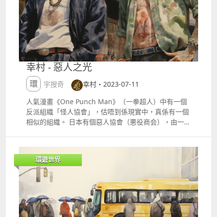
總面積20萬公頃。主要保護西南高山林區自然生態系及
大熊貓等稀有動物。 活動建議 親子徒步：選擇簡單的
徒步路線，讓孩子們在大自然中探索。攝影比賽：鼓勵
孩子們拍攝他們喜歡的風景，增強觀察力。野餐時光：
在草地上野餐，享受家庭時光。 美食推薦 藏式火鍋：
犛牛骨熬的湯營養豐富，配有當地特有的犛牛肉，藏香
幸村 - 惡人之光
豬肉片等，加上野山菌和各種素菜煮在一起，配上各種
藥材，讓您充分的感受高原不同的風味。 老臘肉炒木
環宇搜奇
幸村・2023-07-11
耳：用四姑娘山的風乾老臘肉加入新鮮木耳一起小炒，
別具風味。 牦牛肉：風乾犛牛肉是精選鮮藏區犛牛肉，
人氣漫畫《One Punch Man》（一拳超人）中有一個
其肉質酥鬆 旅遊小貼士 安全第一：注意孩子的安全，
反派組織「怪人協會」，估唔到係現實中，真係有一個
選擇適合的活動和路線。 高海拔適應：提前幾天適應高
相似的組織。 日本有個惡人協會（悪役商会），由一班
海拔，避免高原反應。 攜帶必需品：防曬霜、飲用水、
專演惡人的專業戶，所組成的專飾演嘍囉或惡人（惡
輕便雨具和足夠的零食。 720全景虛擬導覽：
役）工會。 呢個咁特別既工會，今年岩岩踏入40週
https720.geeker.com.cnrestindexNewview.actionid
年，由一開始只有12位創會成員，但到40年後的今日也
環遊世界
=65979 貴州貴陽 貴州貴陽是一個擁有豐富自然景觀和
只有總共70個位成員，因為會入會條件非常嚴格，而且
深厚文化底蘊的城市。 清涼指數：涼爽，適合避暑
要進入呢個邪惡的殿堂，係東洋演藝界惡人界的至高榮
2125度 花溪公園簡介：這是一個結合了自然美景和人
耀。 睇返入會簡介，基本要求係曾經係在演藝生涯中，
造景觀的大型公園。建議：適合散步、野餐，還可以欣
無論電影或電視劇，累計殺死2千人同被殺7百次，即係
賞到花溪河的美麗風光。 青岩古鎮簡介：保存完好的古
話好似羅樂林咁一晚死三次，都要差唔多一年先達到呢
鎮，充滿了明清時期的建築風格。建議：可以品嚐當地
個目標，仲要殺2千人，簡直匪而所思。 香港影壇四大