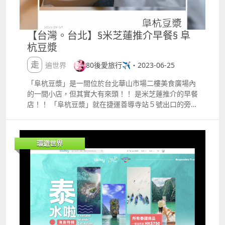
著隊伍排長龍，而是拿著籌走到最右邊（靠河道的一
可能已經NG過無數次。 《鋼之鍊金術師》、《進擊的
旁），把籌給工作人員確認時間就可以進場了！ ​ ​ ​ ​ ​ 來
巨人》等不計其數的作品翻車，動漫真人電影可以說多
到碼頭旁邊就可以買票，在這裡選定你想玩哪一種玩，
數命途多舛。 世事無絕對，佼佼者也不是沒有，《今際
【台灣。台北】§米芝蓮推介早餐§ 阜
在工作人員協助下買票。 ​ 想要邊划船邊拍照的話，當
之國的闖關者》（第一季），《浪客劍心》可以說是漫
杭豆漿
然選擇60分鐘才夠！收據上會顯示返還船的時間，票據
改真人電影的教科書級作品。導演準確拿捏到原著本身
在划船結束後要歸還。 ​ 划船其實也不難，之前在日本
的世界觀、以及掌握粉絲對角色的感情寄託，可見導演
走遍世界
80後愛旅行✈️・2023-06-25
也划過好幾次。但櫻花季期間河道上船隻較多，要注意
本身也是漫畫的粉絲。 可惜優秀的真人化電影太少，對
不要夾到手。 在河道中間有一棵比較大而且靠近水面的
粉絲來說，不要把喜愛的作品真人化，已經是對原著最
「阜杭豆漿」是一間位於台北華山市場二樓美食廣場內
櫻花樹，大家都會集中停在這裡拍照。櫻花從陸地一直
大的尊重，有點像《金閣寺》，美好的事物應該長存心
的一間小店，但其實大有來頭！！ 是米芝蓮推介的早餐
延伸至河面，伸手可及。 ​ 護城河長約700米，兩邊都種
中，而不是壓榨最後一點價值。
店！！ 「阜杭豆漿」就在捷運善導寺站５號出口的旁邊
滿櫻花樹，確實是個賞櫻的好地方！ 雖然划船需要預留
早餐店清晨0530就開門，據說中午1230關門但是只要
多點時間，但能夠從另一個角度欣賞櫻花，絕對值得一
東西賣完就會提早關門， 看了很多網友都說要清晨５點
來！ ​
就來排隊，要不就是早上８點前就要到， 因為前一晚剛
環遊世界
下飛機，確實不想一大早起來，所以我就反其道而行，
當天早上1130才到善導寺站 本著吃到就吃，賣還就走
的心態 結果我從捷運站上來，還在排啊！！有希望
了！！ 排了不到半個小時就來到２樓了 「阜杭豆漿」
始終是在美食廣場內，為了排隊不影響到別人，還有專
門的示意圖。 台北華山市場的美食廣場，目測80％的
客人都是在吃「阜杭豆漿」。 餐牌 「阜杭豆漿」的動
線是先點飲料 rarr; 再點吃的 rarr; 最後結帳 記得要預