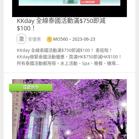
先想好要吃什麼，排到的時候直接點餐，不要到時候再
想，這樣會阻礙後面的人啊！ 冰豆漿、鹹豆漿、厚餅夾
蛋、焦糖甜餅 「鹹豆漿」NTD 40 「鹹豆漿」是這裡的
KKday 全線泰國活動滿$750即減
必點之選！雖然在台灣住過四年，但其實我也沒嚐過鹹
$100！
豆漿 鹹豆漿吃起來很像豆花，但是鹹的，再配上油條一
起吃，口感更好！ 「冰豆漿」NTD 30 「冰豆漿」相對
激安優惠
MO560・2023-06-23
沒什麼特別，但也是蠻滑的，也不會很甜。 「厚餅夾
蛋」NTD 50 外皮有點略厚，比較韌，喜歡韌韌口感的
KKday 全線泰國活動滿$750即減$100！ 泰抵啦！
朋友推薦這個！ 但如果給我再選一次的話我會點薄餅夾
KKday做緊泰國活動優惠，買滿HK$750即減HK$100！
蛋，口感應該會比較鬆脆，比較適合我。 「焦糖甜餅」
所有泰國活動都用得，水上活動、Spa、晚餐、機場接
NTD 30 這個不是必點的甜餅反而是我覺得是最好吃
送、一日遊通通都得！每人仲可以用2次，記得去指定
的！！裡面的焦糖不會過甜但味道很濃郁！！到現在都
網站攞優惠碼先。 優惠碼限6月30日前預訂，活動要喺
很回味！！ 阜杭豆漿 阜杭豆漿：台北中正區忠孝東路
8月31日前使用，記得要將賬號設定香港地區先用得。
環遊世界
一段108號2樓28號 （華山市場２樓） 886 2 2392
KKday指定網站攞優惠碼：bit.ly56023061 即刻Save
2175 05301230 週一休息 台北捷運善導寺站5號出口
低呢個QR Code！而家買又得，之後買又得！ 緊貼最
httpsguide.michelin.comtwzh_TWtaipeiregiontaip
新最潮澳門信用卡、飛行里數、旅遊資訊，記得讚好
eirestaurantfuhangsoymilk
MO560的Facebook！ 喜歡小編的文章嗎？比個Like支
持我啦 Facebook MO560Instagram
mo560_travelWebsite httpsmotravel.info 想追蹤澳
門信用卡、飛行里數、旅遊資訊？記得將MO560嘅追
蹤設定調整為「最愛」！打開埋「帖子通知」就保證唔