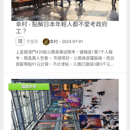
邊品嚐蒙古傳統美食，大口咀嚼手把肉與香甜酸奶 蒙古
脫鞋，已經算係突破了次元。 第二是車箱裏大聲喧嘩說
餡餅：距今已經有300多年的歷史了，是一種傳統的麵
話，呢個相信大家都略有耳聞，日本搭車的確無人會大
食。漢族有句俗語quot;好吃不如餃子quot;，蒙族有句
聲打電話，並不出奇。 反而第三位「耳機大聲漏出聲
常話「好吃不如餡餅」 蒙古奶茶：在牧區，人們習慣於
音」，這就有點吹毛求疵，唔少人坐車就聽歌煲劇，估
幸村 - 點解日本年輕人都不愛考政府
quot;一日三餐茶，一頓飯quot;。每日清晨，主婦的第
唔到發出了丁點聲音也構成了對其他人的騷擾。 還有一
工？
一件事就是先煮一鍋鹹奶茶，供全家整天享用。 旅遊小
項特別的迷惑行為，就是女性在車箱裏化妝，想不到也
貼士 體驗草原文化： 參加當地的那達慕（草原運動
榜上有名，難道畫個眼線也騷擾到人嗎？百思之下，唯
環宇搜奇
幸村・2023-07-01
會）或蒙古包住宿，能讓你更深入地了解蒙古族的傳統
有諗到塗指甲油最合邏輯，令天拿水味充斥車箱，確係
文化和生活方式。你可以品嚐到正宗的蒙古奶茶和烤全
頗令人迷惑。 老老實實，小弟咁大過還未見過有人會係
上星期澳門430點公務員筆試開考，據稱達1萬7千人報
羊 欣賞自然風光： 內蒙古擁有壯觀的自然風景，如呼
巴士上塗指甲油，其實公共交通不影響到人只是很基本
考，簡直萬人空巷。 市道唔好，公務員是鐵飯碗，而且
倫貝爾大草原、額爾古納河等。建議安排時間進行徒步
的公德。如果下次有調查採訪最讓人討厭的乘搭電車行
按薪俸點91元計算，不計津貼，入職已穩袋3萬9千元，
或騎馬旅行，享受壯麗的日出和日落景色 注意天氣變
為，我會提議不要帶榴槤馬介休上車。
不用供樓的話，已經生活得相當體面。 澳門的公務員薪
化： 內蒙古的天氣變化較大，特別是夏季早晚溫差
金在全球排名非常高，因為賭業和旅遊業的主要稅收，
大。建議攜帶適合的衣物，包括輕便的外套和防曬用
澳門政府有足夠的財政資源支付較高的的公務員薪金，
品，以應對不同的氣候條件 照片來源： Trip.Com 新华
環遊世界
高收入更加令年輕人對政府工更趨之若鶩。 而日本的政
网四姑娘山風景名勝區管理局 贵州旅游在线 gt;gt; 人
府工人工有幾高？和澳門相比只可以說不是同一個層
在旅途內蒙古旅遊｜蒙古包晚宴
次。 翻查了2019日本總務省人事課的數據，日本政府
工打工仔的平均年齡約43歲，平均月薪為44.7萬日元，
折合約澳門2萬5千元左右，這個數字已包括基本工資及
獎金。 老實講，2萬5千月薪澳門一個中層的賭場員工
或的士司機都不難揾到。 雖然全世界的工務員都難考，