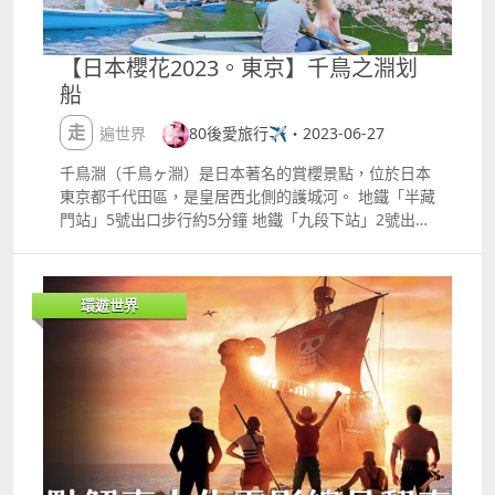
訊，記得讚好MO560的Facebook！ 如想查看更多詳
情，請到MO560的網站查看。 優惠詳情優惠內容：
Visa海外消費最高$500回贈優惠日期：即日起至8月31
【日本櫻花2023。東京】千鳥之淵划
日消費門檻：消費$10000享$300回贈回贈上限：消費
船
$20000享$500回贈登記網址：無需登記注意事項：需
要消費滿5筆、每個月獨立計算、不包括澳門及中國內
走遍世界
80後愛旅行✈️・2023-06-27
地的消費 喜歡小編的文章嗎？比個Like支持我啦
Facebook MO560Instagram mo560_travelWebsite
千鳥淵（千鳥ヶ淵）是日本著名的賞櫻景點，位於日本
httpsmotravel.info 想追蹤澳門信用卡、飛行里數、旅
東京都千代田區，是皇居西北側的護城河。 地鐵「半藏
遊資訊？記得將MO560嘅追蹤設定調整為「最愛」！
門站」5號出口步行約5分鐘 地鐵「九段下站」2號出口
打開埋「帖子通知」就保證唔會錯過！
步行約3分鐘 如果是想划船的，建議在「半藏門站」下
車，往公園方向步行約５、６分鐘就會看到租船的地
方。 ​ 因為來的時間正是櫻花盛放期，所以從地鐵「半
環遊世界
藏門站」5號出口出來就能看到指示牌。 ​ 到千鳥ヶ淵護
城河划船的這一邊～ ​ 一踏進千鳥ヶ淵就看到人龍了！
大家對於東京的櫻花季人流應該不陌生了吧，所以我特
意選了星期一才來。 也幸好選了這一天，因為前幾天東
京一直下大雨，直到今天才停雨還有陽光， 排隊的時候
聽到後面的旅客說他們已經連續來了３天，前幾天都因
為下雨所以划船都停開， 今天真是Lucky Day ​ 排隊的
時候可以好好欣賞這日本最著名的賞櫻景點之一 「千鳥