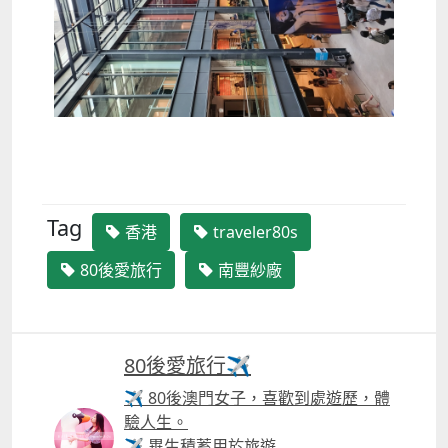
Tag
香港
traveler80s
80後愛旅行
南豐紗廠
80後愛旅行✈️
✈ 80後澳門女子，喜歡到處遊歷，體
驗人生。
✈ 畢生積蓄用於旅遊