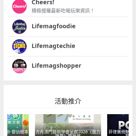
Cheers!
積極搜羅最新吃喝玩樂資訊！
Lifemagfoodie
Lifemagtechie
Lifemagshopper
活動推介
活動-嬰幼繪本
方舟澳門藝術學會呈獻2026《藝力
菲律賓亮點文
轉
匯聚》雙聯展
覽會