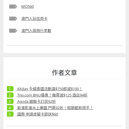
MO560
澳門人玩信用卡
澳門人與飛行里數
作者文章
KKday 全線泰國活動滿$750即減$100！
Trip.com BNU優惠！機票減$125 酒店94折
Agoda 銀聯卡訂房92折
新濠影滙水上樂園 門票92折！假期都有得平！
國際 申請虛擬卡即送$60