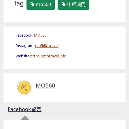
Tag
mo560
中銀澳門
Facebook:
MO560
Instagram:
mo560_travel
Website:
https://motravel.info
MO560
Facebook留言