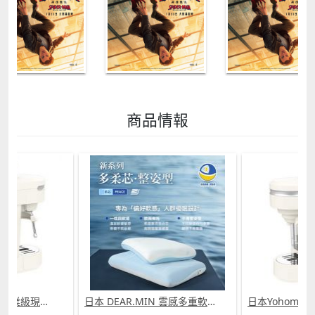
商品情報
日本Yohome 迷你專業級現磨鮮萃奶泡3合1半自動家庭意式咖啡機 (需訂貨)
日本 DEAR.MIN 雲感多重軟芯柔托緩壓Peace柔眠枕 (需訂貨)