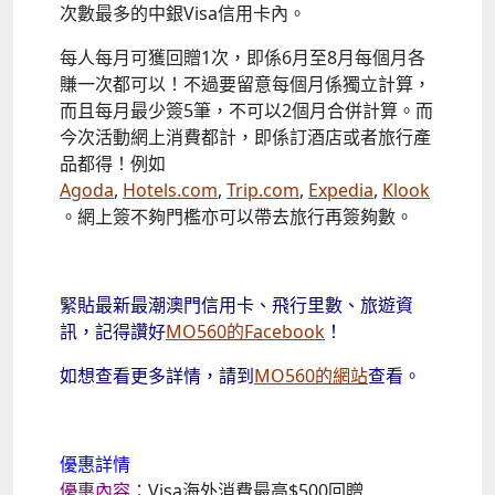
次數最多的中銀Visa信用卡內。
每人每月可獲回贈1次，即係6月至8月每個月各
賺一次都可以！不過要留意每個月係獨立計算，
而且每月最少簽5筆，不可以2個月合併計算。而
今次活動網上消費都計，即係訂酒店或者旅行產
品都得！例如
Agoda
,
Hotels.com
,
Trip.com
,
Expedia
,
Klook
。網上簽不夠門檻亦可以帶去旅行再簽夠數。
緊貼最新最潮澳門信用卡、飛行里數、旅遊資
訊，記得讚好
MO560的Facebook
！
如想查看更多詳情，請到
MO560的網站
查看。
優惠詳情
優惠內容：
Visa海外消費最高$500回贈