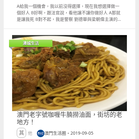
攜帶未完稅香煙或煙草類制品、販運走私食材活動、還
A給我一個機會，我以前沒得選擇，現在我想選擇做一
是其他涉及走私物品等等違法進出口活動，都可透過海
個好人 B好啊，跟法官說，看他讓不讓你做好人 A那就
關熱線28965001向海關舉報。 04哪類行李暫不予放行
是讓我死 B對不起，我是警察 劉德華與梁朝偉主演的無
1、旅客不能當場繳納進境物品稅款的； 2、進出境的
間道粉了很多人，這部經典的電影，一直深受大家喜
物品屬於許可證件管理的范圍，但旅客不能當場提交
愛。 ldquo;無間道rdquo;，雖然我們看電影的時候會
的； 3、進出境的物品超出自用合理數量，按規定應當
提起，但在現實中亦有無間道，只不過是藏得比較深而
辦理貨物報關手續或其他海關手續，其尚未辦理的；
澳城生活
已。 本澳司警上演無間道 紙終究藏不住火，本澳就有
4、對進出境物品的屬性、內容存疑，需要由有關主管
那麼一名首席刑偵人員，涉嫌收受高利貸集團利益，利
部門進行認定、鑒定、驗核的； 5、按規定暫不予以放
用職務之便，多次查閱司警內部警務、案件等機密資
行的其他行李物品。 05旅客切記 入境旅客須根據實際
料。 涉及罪名 該名司警涉及受賄作不法行為、違反保
情況選擇紅綠通道（申報通道或無需申報通道）； 若旅
密、不當獲取、使用或提供計算機數據資料及黑社會罪
客攜帶現金及或無記名可轉讓票據折合澳門幣12萬或以
等多項罪名，黑白兩道通吃，堪比無間道了。 今年6
上，或攜有受管制物品時，必須選擇紅色通道進行報
月，司警偵破一宗潘姓刑偵人員被黑社會操控的犯罪案
關。 千辛萬苦准備好了一切 到了關口就變成了一無所
件。 經司警進一步調查後，才發現案中有案。 2017年
有 您說，這麼辛苦不但沒有錢 反而還倒貼了進去是為
10月至今年5月，該名首席刑偵人員至少23次利用職務
了什麼 該類案件已經發生過多次 無論是腰纏腿纏、嬰
之便，向潘某披露內部警務及案件機密，資料大部份與
兒車、 還是私家車等等 都無法逃過X光機的檢測 大
相關高利貸集團的案件有關。 本月5號，司警采取拘捕
澳門老字號咖喱牛腩撈油面，街坊的老
家，還是切勿以身試法了 素材來源：力報、澳門海關、
行動，陳某被捕後承認收受免費飲食及夜場飲酒消遣等
網絡 圖片來源：力報、澳門海關、表情包 如有侵權，
地方！
作為利益犯案，司警正進一步調查有否收受金錢等方面
請聯系我們刪除 版權屬於原作者 編輯撰寫：小嚕
利益。 被捕男子姓陳，36歲，2008年入職，為一名首
其他
澳門生活圈・2019-09-05
席刑偵人員；司警現以觸犯受賄作不法行為、違反保