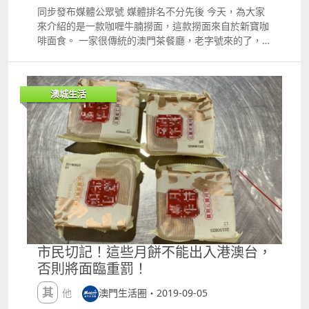
密、不當獲取、使用或提供計算機數據資料及黑社會罪
同步發布媒體公眾號 媒體排名不分先後 今天，為大家
等多項罪名，將嫌疑人及案件移送檢察院處理。 昨日，
來介紹的是一款咖喱牛腩撈面，這款撈面來自於新寶咖
該局已對涉案的刑事偵查員開立紀律程序卷宗，依法調
啡面食。 一家很傳統的澳門茶餐廳，老字號來的了，做
查有關違紀違規行為，目前正在預審階段。 同時，司警
著熟悉的街坊生意，而這一款咖喱牛腩撈油面也賺足了
局領導層已實時責成轄下各部門加強對人員的監督，並
街坊口碑。 這款咖喱牛腩撈油面牛腩不會用咖喱塊，而
要求各員工必須注意個人操守及行為，遵法守紀，以避
是用咖喱粉，裏面包含丁香、桂皮、辣椒粉以及玉竹等
澳城生活
免同類事件再次發生。 嚴懲，必定是逃不了的 知法犯
是10種材料，做出來的咖喱牛腩面味道真是一絕。 這
法，罪加一等 遵法守紀這四個字 想必早就忘了 今年6
款食材的面條方面粗幼合適，富有嚼勁，非常推薦大家
月 就已有ldquo;黑警rdquo;破壞法紀 成為黑勢力的犯
去吃。 而且撈面做得非常爽滑，完全沒有要糊在一起的
罪保護傘 從匡扶正義變成幕後黑手 相關事件 今年2
現象。在附近的朋友可以直接過去店鋪嘗試。而其他小
月，司警瓦解一個由黑社會操控的貴利集團，拘捕主腦
夥伴可以通過憶條街進行外賣訂單哦 歡迎來到ldquo;
及骨幹成員在內的71人，估計運作已3年，涉案金額逾1
憶條街rdquo;訂單詳情 想要嘗試的朋友 可以通過憶條
億元，不法收益超過3,200萬港元。 司警經向一名本地
街進行外賣訂單 或者到店鋪自取 店鋪地址 澳門筷子基
骨幹成員查問，發現有司警人員涉嫌向貴利集團泄露司
和樂坊一街26號宏豐大廈地下
警行動訊息。 該名司警人員疑十多次向黑社會操控的貴
利集團通風報信，泄露ldquo;掃場rdquo;的時間和地
點，協助對方逃避當局偵查。 最終，該名司警人員在上
市民切記！這些月餅不能出入港澳台，
班時被捕，但拒絕配合調查，司警搜出多部手提電話及
否則將面臨重罰！
平板計算機等。 被捕ldquo;黑司警rdquo;姓潘，36
歲，本地人，於08年入職，任職司警局刑偵人員。 經
其他
澳門生活圈・2019-09-05
調查，司警懷疑潘某自去年10月至本年1月，透過手機