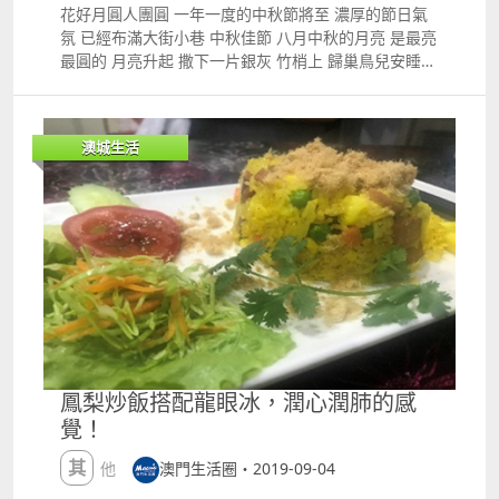
通訊軟件向該名骨幹通風報信，先後13次泄露掃場行動
花好月圓人團圓 一年一度的中秋節將至 濃厚的節日氣
的時間地點等，以逃避當局偵查。 司警表示，泄密的內
氛 已經布滿大街小巷 中秋佳節 八月中秋的月亮 是最亮
容不涉及正在調查的案件資料。潘某已被控違反保密罪
最圓的 月亮升起 撒下一片銀灰 竹梢上 歸巢鳥兒安睡
及公務員袒護他人罪，移送檢察院偵辦。 嫌犯觸犯澳門
傳統節日的中秋節象征著 人月兩團圓 每到中秋節，一
法律： 1、第6 97 M號法律第二條ldquo;黑社會的罪
家人團圓 齊齊進餐，共賞月圓之時 便是一家人開開心
rdquo;第二條第二款（參加或支持黑社會）； 2、刑法
心地吃月餅 喝著茶，聊會天 或者搓上十二圈 不過話說
典第332條ldquo;公務員袒護他人rdquo;； 3、刑法典
澳城生活
回來 每到傳統節日時 市民就會上街掃貨 送禮也成為了
第348條ldquo;違反保密rdquo;。 除了以上這2宗事件
市民的習慣性 所以臨近中秋 過關送禮亦需謹慎 市民切
外，還曾有2名治安警出入境管制廳警員被捕，涉嫌收
記 郵寄、攜帶月餅進出境有著諸多限制，拱北海關提醒
取十多萬賄款，為逾期遝碼仔ldquo;買關rdquo;事件等
注意勿違反相關規定。 不少市民都喜歡吃的這些月餅，
等。 司警重申 局方一直高度重視人員的紀律操守，並
如：帕爾瑪火腿月餅、肉松餡月餅、小龍蝦月餅、燕窩
強調執法時絕不偏袒任何人，對於任何違法違紀情況，
月餅等。 但該類月餅，在攜帶或郵寄入境時一律都會被
定必秉公辦理，絕不姑息。當局已依法調查有關違紀違
扣查。 相關規定 據《中華人民共和國禁止攜帶、郵寄
規行為。 白裏有黑，黑裏有白 也許只是冰山一角 但邪
進境的動植物及其產品名錄》規定： （生或熟）肉類
不勝正 亦是多年的道理 正義也許會遲到，但從不缺席
（含髒器類）及其制品，水生動物產品，燕窩，新鮮水
素材來源：力報、網絡 圖片來源：力報、電影表情包
果、蔬菜均禁止攜帶、郵寄進境。 為什麼不能攜帶？
如有侵權，請聯系我們刪除 版權屬於原作者 編輯撰
因為含有該些成分的月餅存在攜帶禽流感、口蹄疫及其
鳳梨炒飯搭配龍眼冰，潤心潤肺的感
寫：小嚕
他檢疫性疫病疫情傳播的風險，會給我國農、林、牧、
覺！
漁業生產和人體健康帶來危害，切勿將含有檢疫風險的
月餅攜帶、郵寄入境。 對於違法攜帶入境的此類月餅，
其他
澳門生活圈・2019-09-04
海關將對其作退回或銷毀處理。 海關呼籲市民 若想向