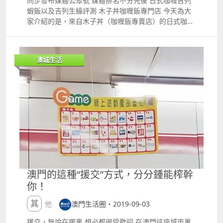
同步發布媒體公眾號 媒體排名不分先後 日式咖喱吉列
澳門遊玩的旅客們 記得帶齊行李箱 找齊家人朋友 准備
筋的合約，關某以1,061,100元買了240噸鋼筋，隨後，
蝦飯以及吉列生蠔評測 木子丼咖喱飯專門店 今天為大
出發 素材來源：日報、海關、網絡 圖片來源：攝圖
關某就填寫了一張支票，以作付款。 然而，當事主去銀
家介紹的是，來自木子丼（咖喱飯專賣店）的日式咖喱
網、網絡、表情包 如有侵權，請聯系我們刪除 版權屬
行兌現時，卻未能兌換，於是追問了關某支票的事情。
吉列蝦飯和吉列生蠔。 該店面的規模主要做的是外賣生
於原作者 編輯撰寫：小嚕
關某就坦誠對事主稱，需要點時間去籌錢，等籌到錢馬
意，並沒有堂食位置，只能是通過憶條街外賣帶走。 但
上歸還。 不久後，關某歸還了27萬元，剩餘的791,100
是，也因為如此，店家也把食物的售價壓了下來，沒有
澳城生活
元卻遲遲未還。 今年2月，關某再開出2張分別38萬
我們平常想象當中的日式料理那么貴，店鋪位置顯著，
3,900元及40萬7,200元的支票還款。事主到銀行兌現
就在雅廉訪聖心（公交站）。 接下來，我們來看看今天
時，同樣ldquo;彈票rdquo;。 之後，事主已經是忍無
的主角，日式咖喱吉列蝦飯和吉列生蠔。 打開後，就能
可忍，向司警報案追究。 事至本月2號上午，司警傳召
看到依次蘸上澱粉、雞蛋、面包糠，放入中溫滾油中炸
關某到司警局調查，關某供認因周轉不靈沒有錢，故多
至金黃色，瀝幹油上碟的吉列蝦和吉列生蠔。 吉列蝦搭
次開空頭支票拖延還款。 什麼是彈票？ 意思是還未有
配著新鮮口味的日式咖喱，吉列生蠔搭配的是傳統的沙
預留足夠金額在其支票賬戶，即賬戶餘額不夠支付支票
律醬。 這樣的日式咖喱吉列蝦飯和吉列生蠔你絕對不想
金額，導致支付失敗。 工程款拖欠是常有之事 但不要
錯過。 如果想要嘗試這款美食，可以通過憶條街搜索木
拿誠信開玩笑 開空頭支票忽悠別人 就是在斷了自己的
子丼，外賣或者下單去店自取。 想要嘗試的朋友 可以
財路 地產商也不例外 有地產公司涉加重詐騙案押後再
通過憶條街進行外賣訂單 或者到店鋪自取 店鋪地址 澳
審 在市場上，相信不少人士都是信任一些比較有信譽度
門雅廉訪大馬路111B德運大廈地下B座
澳門的這種“援交”方式，分分鍾能榨幹
的公司，無論辦事還是合作，信譽度高的公司，還是會
你！
有著一些肯定的優點。 然而，這間公司就靠著公司的聲
譽良好，去吸引客人存入巨款，然後公司以ldquo;保本
其他
澳門生活圈・2019-09-03
rdquo;、高息rdquo;為由作為回報。 曾有地產公司涉
以高息招徠客人存款過千萬元，但不料，客人在兌換利
援交，無論在哪裏 想必都很受歡迎 在澳門這座城市裏