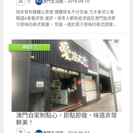
其他
澳門生活圈・2019-09-10
同步發布媒體公眾號 媒體排名不分先後 力卡泰式小食
精選A套餐評測 或許，很多人都有追求過在澳門追求原
汁原味的泰式餐廳。 但是，過於原汁原味的泰式總覺得
會讓吃飯氛圍變得隆重，那麼有沒有一家泰式餐廳可以
讓人輕輕松松的體會正宗的泰餐呢？ 我想力卡泰式小食
可以滿足你。 另外，還有就是今天要介紹的精選A套
澳城生活
餐，裏面包含著海南雞燒豬頸肉飯，一杯泰式奶茶，還
有一份椰汁大菜糕。 首先是正餐，正宗的海南雞加上燒
豬頸肉。雙拼的這樣具有澳門茶餐廳特色的不僅讓你享
受到了兩種泰式飯的滋味。而且還特別實惠。 這麼一個
精選A套餐還附贈了一杯醇香的泰式奶茶和一碗椰汁大
菜糕，再加上店裏面還有其他精選套餐，非常值得大家
去嘗試，朋友們可以通過憶條街進行外賣訂單或者到店
家自取。 歡迎來到ldquo;憶條街rdquo;訂單詳情 想要
嘗試的朋友 可以通過憶條街進行外賣訂單 或者到店鋪
自取 店鋪地址 澳門菜園湧邊街304號濠江花園第二座地
下。
澳門自家制點心，即點即做，味道非常
鮮美！
其他
澳門生活圈・2019-09-07