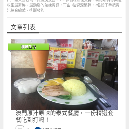
收集最新鮮、最勁爆的熱辣資訊，再由3位資深編輯，2名段子手把資
訊綜合編輯、排版發佈
文章列表
澳城生活
澳門原汁原味的泰式餐廳，一份精選套
餐吃到打嗝！