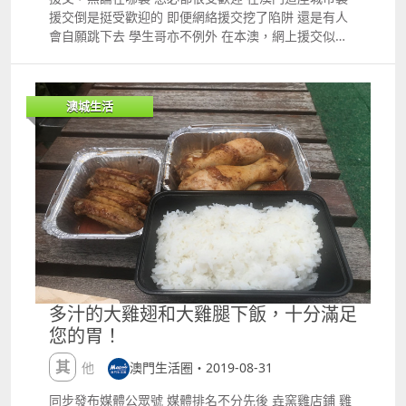
息支票時，卻遭銀行ldquo;彈票rdquo;。 由於該司負
援交倒是挺受歡迎的 即便網絡援交挖了陷阱 還是有人
責人及其餘4名被告均缺席庭審。合議庭聽取部分事主
會自願跳下去 學生哥亦不例外 在本澳，網上援交似乎
講述事發經過後，案件押後再審。 5名被告分別姓劉、
越來越頻繁，但援交的詐騙案亦隨之而來，無奈各類男
葉、林、劉、盧，均缺席；涉多項空頭支票、加重詐騙
士總愛犯著同樣的錯誤... 近日，點數卡援交騙案持續發
以及犯罪集團。 據了解， 在15年6月份的時候，有事主
生，墮入陷阱不僅是一般青年男子，更有學生墮入援交
與涉案公司簽訂商業投資協議書，由於涉案公司的聲譽
澳城生活
騙局。 本月2號，司警再接一名大學生再墮ldquo;點數
良好，部分事主都相信其有足夠能力退回本金。 當中，
卡rdquo;騙局案件。 大學生墮援交陷阱 據悉，在上月
有人士出資50萬元，1年內的利息約為16%，公司會先
23號，該名20歲的本澳大學生在網上認識一名女子，交
開出12張利息和1張本金的支票給該人士； 金額分別為
往數日後，女子聲稱可提供ldquo;性服務rdquo;。 事
7,000元和50萬元，要求每月兌換一張利息支票，直到
至29號， 2人相約在黑沙環馬路某單位進行性交易。不
兌換第12張後才可兌換本金支票。 剛開始的時候，該
過，ldquo;性服務rdquo;的前提就是，要求該名大學生
名人士到銀行兌換利息的支票時，都可以成功兌換，但
去買點數卡。 交易當日，女子要求大學生前往便利店購
2個月後再兌換另外的利息支票時，卻被銀行ldquo;彈
買500元點數卡作為ldquo;肉金rdquo;。 色字頭上一把
票rdquo;，連本金亦無法退回。 而另一名事主同樣先
刀，該名大學生就按照要求去做。 該名大學生按指示入
支付公司220萬元本金，當中每月的利息約39,600元，
錢買卡後，將點數卡序列號和密碼拍照傳給對方，豈料
但取了5個的利息後，其餘的利息及本金均未能提取。
其後分別收到2名自稱是該名女子ldquo;上司rdquo;的
多汁的大雞翅和大雞腿下飯，十分滿足
據悉，案中有70多名受害人，存款金額由50萬元至過千
來電，以不同借口要求事主再購買多張點數卡作ldquo;
您的胃！
萬元不等，存入本金款項超過3,000萬元。 支票小知識
保證金rdquo;。 大學生便繼續按指示去做，前後一共
支票、本票、彙票統稱為票據 均以支付款項為目的 其
購買價值45,500元的點數卡後； 結果，被騙去45,500
其他
澳門生活圈・2019-08-31
中支票最為常見 01、 支票是由發票人簽署向銀行發出
元澳門幣後才知道陷入騙局，隨後報警求助，司警已接
的無條件書面命令，要求銀行實時支付一定金額的款項
手調查案件，暫未有人被捕。 身為一名大學生 連最基
同步發布媒體公眾號 媒體排名不分先後 垚窯雞店鋪 雞