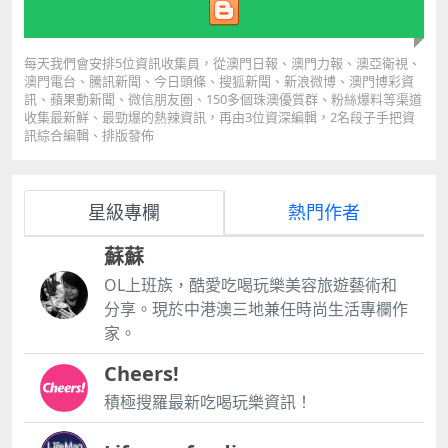
個驚人的要求，她希望爸爸代筆去信澳門行政長官，批
准她ldquo;安樂死。rdquo; 不過，劉女士在父母的勸
說下，以及自己放不下對兒子的思念，最終打消尋死的
每天我們會安排5位資訊收集員，從澳門日報、澳門力報、澳亞衛視、
念頭。 家庭暴力 能給對方造成終生的傷害 面對的是每
澳門電台、騰訊新聞、今日頭條、搜狐新聞、新浪微博、澳門博彩資
訊、蘋果動新聞、微信朋友圈、150多個珠澳優質群、粉絲爆料等渠道
天活在陰影裏的生活... 據統計，2019年1至6月，共有
收集最新鮮、最勁爆的熱辣資訊，再由3位資深編輯，2名段子手把資
26宗家庭暴力個案，當中涉及： 家庭配偶個案16宗、
訊綜合編輯、排版發佈
兒童7宗、長者1宗、 家庭成員2宗。 自2016年起，
《家暴法》正式生效，至今將近3年，據法律規定，社
工局須制訂審視法律執行情況的報告。 據了解，局方已
在本月中完成報告初稿，目前正收集各部門單位的意見
星級專欄
熱門作者
及反饋，爭取今年10月份完成《家暴法》最終報告工
作。 家暴，造成的陰影 是永遠都無法抹去 很多事情都
蘇蘇
是我們無法控制的 一旦火遮眼 剩下的就是餘生的後悔
OL上班族，酷愛吃喝玩樂美容旅遊藝術和
請停止家暴行為 無論走到最後哪一步 我們都曾是一家
分享。現於中港澳三地兼任時尚生活專欄作
人 素材來源：新浪微博、珠海公安、力報、網絡 圖片
家。
來源：新浪微博、力報、攝圖網、表情包 如有侵權，請
聯系我們刪除 版權屬於原作者 編輯撰寫：小嚕
Cheers!
積極搜羅最新吃喝玩樂資訊！