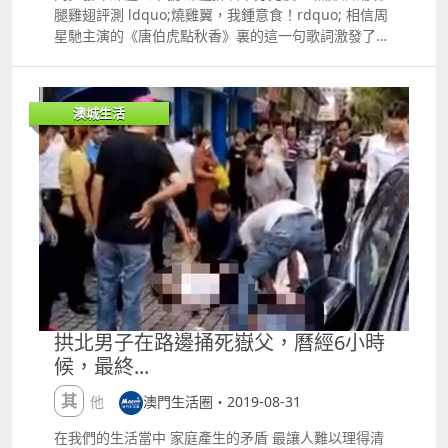
予特定人或其指定人或持票人。 支票票面一般具有出票
本的理智都失去了？ 色字當頭，別被鬼迷心竅了 好好
腿雞翅評測 ldquo;燒雞翼，我鍾意食！rdquo; 相信周
日期、付款銀行名稱、出票人簽字、金額、抬頭人等訊
讀書 畢竟家裏的錢亦來之不易 話說回來 這已經是第二
星馳主演的《唐伯虎點秋香》裏的這一句歌詞激發了很
息。 除現金支票，出票人為防支票遺失被冒領，可在支
宗的援交案件了 第一次墮入援交騙局的卻是 一名14歲
多人想去吃一份美味雞翅的欲望。 在我們的心中，不僅
票左上角畫2條平行線或在支票左上角蓋上： ldquo;不
的本澳中學生 在未成年學生的教育裏 好的不學，壞的
僅是雞翅，雞腿也是我們許多人的心頭之好。 而今天，
得轉讓NOT TRANSFERABLErdquo; ldquo;不得流通
樣樣齊全 中學生墮騙局，被母親揭破 事件發生於7月20
為大家介紹的就是，來自垚窯雞的雞翅和雞腿。 店家全
NOT NEGOTIABLErdquo; ldquo;限入抬頭人賬
澳城生活
號，該名14歲中學生亦是在網上認識一名女子後，對方
部食品為了效率提前制作完成並采用錫紙包裝，而這也
ACCOUNT PAYEE ONLYrdquo; 這些統稱為劃線支票，
聲稱可提供ldquo;性服務rdquo;，隨後2人相約見面，
是垚窯雞的一個加分項，用的錫紙包裝可以達到一定時
意味著這張支票不得提取現金，只能存入抬頭人的賬
學生按照對方要求，購買1,068元點數卡支付ldquo;肉
間的保溫。 接下來 就是這份美食的真正面目 最普通的
戶。 02、 支票退票的原因，主要分為抬頭人名與存入
金rdquo;。 當日下午近2點，該名14歲中學生接獲一名
制作方法，給你最簡單的快樂。大份且非常實惠的雞翅
賬戶戶名不一致、賬戶餘額不足、金額及日期書寫有
男子來電，要求支付1.3萬保證金，學生為了與對象見
和雞腿。 有原味，當歸，麻辣3種口味的選擇。 超大雞
誤、出票人簽字不符及支票已被止付或掛失等。 03、
面，就答應了繼續買卡，但付款後再無消息。 其後，該
腿 這樣多肉的雞腿和雞翅是絕對的物超所值，並且服務
支票到賬的時間。一般情況下，存入本地發出同一銀行
名學生再接到一名說普通話男子的來電，要求支付2.5
員態度禮貌，辦事效率很高。 垚窯雞的定價並不貴，很
的支票可實時到賬，若存入的是本地其他銀行支票，需
萬元保證金開設VIP賬戶，方便交易完成後退還保證
值得大家去嘗試一下。 歡迎來到ldquo;憶條街rdquo;
時約2個工作天才到賬。 為免收到空頭支票，不少商戶
金，中學生再按要求買卡並向對方提供資料。 最終，該
訂單詳情 想要嘗試的朋友 可以通過憶條街進行外賣訂
在進行大額商品交易時，為保障自己的利益，只收取本
名學生苦等一個多月，毫無音訊... 直至8月28號晚上約
單 或者到店鋪自取 店鋪地址 澳門菜園路218號百利新
票。 因為本票在開出時銀行已扣除相應款項，減少因餘
7點，該名學生母親發現他有點不對勁，神色慌張。 最
邨地下Z鋪
拱北男子在路邊捅死嶽父，曆經6小時
額不足而被退票的風險。 04、 在支票的有效期方面，
終，還是被母親揭發並報警求助。 據澳門《刑法典》規
據澳門《商法典》規定，支票應見票即付（包括未到期
候，最終...
定： 與14歲以上，未滿16歲的男女發生性行為，可最
支票）；或在支票出票日起計15年內可照付票款。 一
高判4年監禁。 唉，還是太年輕了 希望這次的教訓 能
其他
澳門生活圈・2019-08-31
張白紙 能填上上億的數額 講誠信的人自然能讓客戶百
教會該名學生某些知識吧 此外，繼包括學生在內的多名
分百放心 然而，碰上了沒有誠信可言的 就等同於將錢
本地男子中招後，司警最新再接獲3宗同類騙案，3名熱
在我們的生活當中 家庭產生的矛盾 最讓人難以理得清
投進了大海 所以，投資風險大 下手需謹慎，擺在眼前