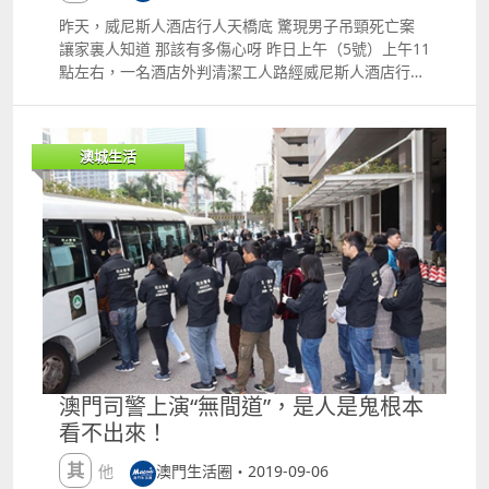
罷了 另外，走私手機亦都成為了 海關日常事件 連日
昨天，威尼斯人酒店行人天橋底 驚現男子吊頸死亡案
來，關員再破3宗走私手機案 共扣查174部舊智能電話
讓家裏人知道 那該有多傷心呀 昨日上午（5號）上午11
03難逃X光機的檢測 8月29號下午，駐守外港碼頭的關
點左右，一名酒店外判清潔工人路經威尼斯人酒店行人
員對一名由香港乘船入境澳門的女性旅客進行檢查，透
天橋底時，發現機房門是打開的，就上前查看一下； 誰
過X光機檢測發現其背包內藏有可疑物品，經檢查後證
料，卻發現一名男子在一個活動鐵架上用2條黑色搭棚
實為舊智能電話，共54部，總值約港幣5萬元。 另外2
用的塑膠帶上吊。 隨後，清潔工人隨即通知酒店保安
宗個案發生於29號晚上及31號下午，關員在港珠澳大橋
澳城生活
部，再由保安部致電報警求助。 消防及警員到場後證實
澳門口岸分別截查一女一男形跡可疑的入境旅客。 透過
事主已死亡，其後交由司警接手調查，暫列屍體發現案
亳米波人體安檢系統檢測顯示，疑人身上藏有可疑物
處理，正待進一步調查。 經司警初步證實，死者姓曹，
品，經進一步檢查，證實2人身上分別綁纏50部及70部
男性，年約27歲的內地居民。現時，司警已交調查科繼
舊智能電話。 其中，一案的女性涉案人承認協助他人偷
續跟進，屍體有待法醫進行檢驗。 年紀輕輕，究竟因何
運物品入境本澳，物品價值不詳，而另案的男性涉案人
事想不開？ 想必大家亦一直帶著猜疑 事出何因 還待司
則聲稱，貨物價值約港幣70,000元。 該3宗走私舊智能
警進一步調查後再作公布 素材來源：力報、網絡 圖片
電話案，共1男2女涉案，均為香港居民，3人使用綠色
來源：力報、攝圖網、表情包 如有侵權，請聯系我們刪
通道無需申報通道過關及未能出示有效申報文件。現已
除 版權屬於原作者 編輯撰寫：小嚕
依法作出起訴。 據《對外貿易法》作出起訴，一經判
罰，可科處澳門幣1,000元至50,000元罰款，而被查獲
澳門司警上演“無間道”，是人是鬼根本
的貨物亦會宣告歸澳門特別行政區所有。 海關提醒，攜
看不出來！
帶物品進出本澳受《對外貿易法》規管，如攜有受規管
物品入境澳門時，必須使用紅色通道過關及主動向海關
其他
澳門生活圈・2019-09-06
申報，以免觸犯法律。 海關提醒 任何人士若發現有人