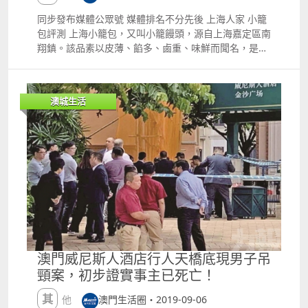
海關執法力度亦會加大，將會密切注意有關情況，並部
署打擊行動，以堵截非法食材流入本澳。 另外，還有一
同步發布媒體公眾號 媒體排名不分先後 上海人家 小籠
些走私香煙的 這些更是知法犯法的 每個人都知道香煙
包評測 上海小籠包，又叫小籠饅頭，源自上海嘉定區南
出入境是受限的 但某些人士為了錢 真的不惜一切代價
翔鎮。該品素以皮薄、餡多、鹵重、味鮮而聞名，是深
02關口截獲6宗走私煙草 同樣在本月4號，駐守港珠澳
受國內外顧客喜愛的傳統風味小吃之一。 那么如果你想
大橋口岸及澳門國際機場的海關人員先後查獲6宗旅客
要在澳門吃到一款正宗的上海小籠包，我會推薦上海人
偷運香煙入境個案，總數共69,400支。 據悉，在4號晚
家的。 據老板娘的介紹，她是當年新葡京的第一批上海
澳城生活
上，港珠澳大橋口岸海關先後在2名由香港乘坐金巴抵
來的員工，所做的是很正宗的餡料，是用夾心腿肉做成
澳的香港旅客行李中，分別查獲未經申報香煙9,000支
肉醬，不加蔥、蒜，僅撒少許薑末和肉皮凍、鹽、醬
及7,000支。 當日晚上，澳門國際機場海關亦在4名乘
油、糖和水調制而成。 小籠包的皮是用不發酵的精面粉
坐同班客機由上海飛抵本澳的內地旅客行李中，查獲未
做成的，蒸熟後的小籠包，小巧玲瓏，形似寶塔，呈半
經申報香煙，4人攜帶數量由11,000支至14,800支不
透明狀，晶瑩透黃，一咬一包湯，滿口生津，滋味鮮
等。 海關在該6宗案件中，共查獲69,400支未經申報香
美。 如果朋友們在吃的時候，還可以以薑絲、香醋，配
煙，涉及稅款逾100,000萬澳門元。 涉案共3男3女，年
上一碗蛋絲湯，其味更佳。 這籠小籠包的特點是皮薄，
齡介乎29至56歲；現時已被依法起訴。 由於涉案6名旅
餡大，汁多，味美，形美，而且加上店鋪裝修風格極具
客均未能出示有效報關文件，海關已根據《對外貿易
上海味道。 而且老板娘的服務很好，價格非常親民，很
法》對涉案人作出起訴，一經判罰，可被科處5,000元
推薦各位去上海人家嘗試一下正宗上海菜。 歡迎來到
至100,000澳門元罰款，被查獲的貨物亦會宣告歸澳門
ldquo;憶條街rdquo;訂單詳情 想要嘗試的朋友 可以通
澳門威尼斯人酒店行人天橋底現男子吊
特別行政區所有。 據相關規定，入境澳門可攜帶供個人
過憶條街進行外賣訂單 或者到店鋪自取 店鋪地址 澳門
頸案，初步證實事主已死亡！
自用的香煙數量為每人19支。 有句老話說得好 偷雞不
黑沙環東北大馬路225227號海濱花園第四座地下C鋪
成蝕把米 不該做的事卻依然去做 踏踏實實地去拼自己
其他
澳門生活圈・2019-09-06
那叫富貴險中求 淨幹違法之事的 都是在犯罪邊緣試探