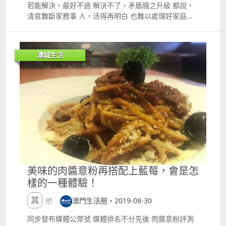
血男子亦是被所謂女網友欺騙可提供ldquo;性服務
若能解決，最好不過 解決不了，矛盾隨之升級 都說，
的 不一定就是真實的 素材來源：日報、網絡 圖片來
rdquo;後，眼都不眨一下，就到便利店購買點數卡過數
清官難斷家務事 人，活得再明白 也難以處理好家庭摩
源：力報、攝圖網、表情包 如有侵權，請聯系我們刪除
肉金。 最終的結局，同樣是到警局報案求助。 對此，
擦中的對與錯 因為家家都有一本難念的經 但最終 讓糾
版權屬於原作者 編輯撰寫：小嚕
不排除會有更多男士被騙，畢竟，臣服於這方面的男
紛升級為暴力的話 實在是太可怕了！ 早前，本澳鄰近
士，還是占有多數，剩下的就看這個坑有多少人跳了。
地區珠海夏灣，一名男子因家庭矛盾做出了極端舉動，
上半年罪案數據 此外，保安司公布上半年罪案數據，整
澳城生活
竟持刀捅傷了自己的妻子和嶽父，妻子深受重傷，而嶽
體犯罪活動呈下降趨勢，從去年同期的7,100多宗，下
父則是搶救無效死亡。 現時，該名男子已被警方拘捕，
降至今年的6,900多宗，降幅約2.8%。 其中，侵犯人身
至於案情還需進一步調查。 本月29號下午，珠海的朋
罪、侵犯財產罪、妨害社會生活罪、妨害本地區罪均錄
友圈以及分享群裏面廣泛流傳一則視頻，廣東珠海拱北
得下降，未納入其他組別的罪案則上升至590多宗。 去
夏灣新村發生一起凶殺案。 據現場目擊者稱，凶手持刀
年的暴力犯罪案：290多宗 今年的暴力犯罪案：320多
追趕受害者長達一條街。 2名傷者（1男1女）倒地，身
宗 禁錮、強奸、殺人均有上升 縱火、傷人、販毒等均
上流下了大量血跡；經警方初步調查，捅人者是受傷女
有下降 強奸從去年上半年的13宗上升至今年的23宗，
子饒某的丈夫，死亡男子是饒某的父親。 該男子持刀將
其中有11宗受害人為本澳居民，多數都是透過聊天軟件
其妻子及嶽父捅傷，該男子作案後逃離現場。 8月29號
認識； 其餘受害人為非本澳居民，多數在娛樂場或周邊
下午3點左右，醫院接到一名被捅傷者，60歲，持刀者
認識。 暴力以及強奸行為 都占了上升空間 這些犯罪已
一刀捅到心髒致命，現場已經沒有心跳。 醫生心肺複蘇
美味的肉醬意粉再搭配上藍莓，會是怎
經違反了 人類道德底線 對於此犯罪人士 需要做的是在
恢複心跳，到醫院後做完CT檢查再次停止心跳，經搶
樣的一種體驗！
牢裏面壁思過 素材來源：力報、微博、網絡 圖片來
救，無效死亡。 本月29號晚上，珠海公安發布通報：
源：網絡截圖、北京日報、微博、人民日報、表情包 如
今天下午3點20分左右，在拱北夏灣華平路路邊，一名
其他
澳門生活圈・2019-08-30
有侵權，請聯系我們刪除 版權屬於原作者 編輯撰寫：
男子持刀將其妻子及嶽父捅傷，該男子作案後逃離現
小嚕
場。經警方初步調查，捅人者周某，是受傷女子饒某的
同步發布媒體公眾號 媒體排名不分先後 肉醬意粉評測