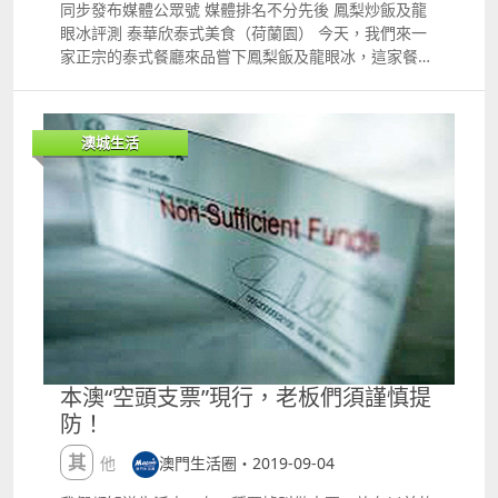
親朋好友寄送月餅，一定要事先詳細了解目的地國家或
同步發布媒體公眾號 媒體排名不分先後 鳳梨炒飯及龍
地區對攜帶、郵寄物的檢疫要求，以避免不必要的麻
眼冰評測 泰華欣泰式美食（荷蘭園） 今天，我們來一
煩。 那到底哪些月餅能出入境 哪些不能呢？ 終究還要
家正宗的泰式餐廳來品嘗下鳳梨飯及龍眼冰，這家餐廳
看你的月餅是什麼餡 切記：勿含肉類以及海鮮 國外明
的名字叫泰華欣泰式美食（荷蘭園）。 為什么說正宗
令禁止 目前，為防范疫病輸入，國外已有34個國家和
呢？ 因為這家店的店員大多數是泰國人，而我相信本地
地區明令禁止郵寄月餅入境，包括： 德國、法國、丹
人會知道如何為顧客獻上原汁原味的泰式美食。 這款泰
澳城生活
麥、西班牙、比利時、匈牙利、瑞典、瑞士、俄羅斯、
華欣泰式美食就在水坑尾街附近，適合遊客購物完進去
捷克、愛沙尼亞、墨西哥、巴西、烏拉圭、哥倫比亞、
品嘗美食，也適合大家通過憶條街進行外賣點單。現在
韓國、泰國、新加坡、菲律賓、卡塔爾、印度、印尼、
讓我們來看看鳳梨炒飯先。 鳳梨炒飯是將帶皮鳳梨縱
緬甸、沙特阿拉伯、剛果、赤道幾內亞、尼日利亞、查
切，用勺子將鳳梨肉取出，切成小丁，與米飯、火腿、
德、喀麥隆、布隆迪、加蓬、埃塞俄比亞、蘇丹、利比
雞蛋、新鮮蔬菜等一起在油鍋中翻炒，炒好的米飯即可
亞。 身在海外的市民們 相信很想念家裏的月餅了吧 月
食用。 這款炒飯具有酸甜可口，營養豐富的特點，而且
餅除了是傳統習俗的代表之外 還示意了團圓的感覺 但
泰華欣泰式美食還別具新意的加入了肉松來提升口感。
心有餘而力不足 部分國家對攜帶、郵寄月餅入境 采取
接著，該店的這款鳳梨炒飯搭配龍眼冰簡直是潤心潤
了限制措施 國外限制措施 如澳大利亞、英國、加拿
肺。如果單點這么一款龍眼冰的話或許你會覺得這只是
大、馬來西亞等國都禁止含有蛋黃和肉類的月餅郵寄入
一杯普通的水果茶。 但是搭配上鳳梨炒飯後，您就會覺
境，且澳大利亞規定寄往本國的月餅要注明為節日禮
得特色的所在，很是推薦。而且老板娘對顧客也非常熱
本澳“空頭支票”現行，老板們須謹慎提
物。 ◆禁止果仁和果幹餡的月餅郵寄入境； ◆新西蘭
情。 歡迎來到ldquo;憶條街rdquo;訂單詳情 想要嘗試
防！
規定禁止含蛋黃和蜂蜜餡的月餅郵寄入境； ◆日本、
的朋友 可以通過憶條街進行外賣訂單 或者到店鋪自取
泰國和越南還對數量進行限制等等。 不管是想郵寄月餅
店鋪地址 澳門荷蘭園二馬路5號D地下
其他
澳門生活圈・2019-09-04
出入境，又或是購買並攜帶月餅出入境，最好都是先了
解前往的目的地國家或地區對月餅攜帶的相關政策和規