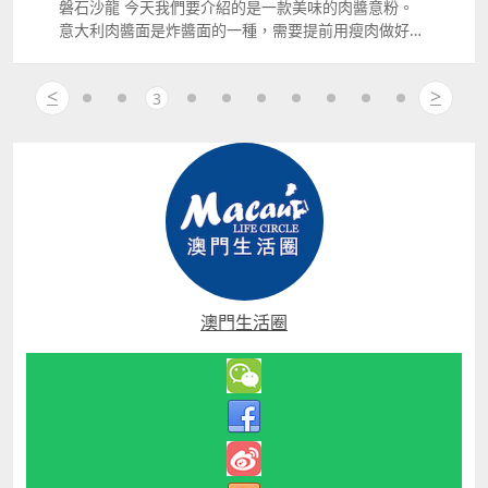
丈夫，死亡男子是饒某的父親，案件涉及家庭矛盾引
磐石沙龍 今天我們要介紹的是一款美味的肉醬意粉。
發。 案發6小時後（即當晚9點左右），珠海警方在清
意大利肉醬面是炸醬面的一種，需要提前用瘦肉做好
遠市將疑凶周某（男，35歲，湖南常德人）緝捕歸案。
醬，伴著煮熟的面一起食用，再搭配上店家做的調料，
同日晚上9點45分，珠海警方多部門協同作戰，由刑警
酸爽有勁。 這家店的肉醬意面用了大量的肉醬，再搭配
<
>
支隊、拱北刑偵大隊及相關警種組成的追捕組，在清遠
上了藍莓的點綴，做出了一份精致的肉醬意面，看上去
3
警方的協助下； 最終，在清遠市清城區將駕車逃離珠海
與星級酒店餐廳裏的樣式大同小異。 意面有著特色的嚼
的命案嫌疑人周某（男，35歲，湖南常德人）抓獲。
勁，讓人很是享受這般感覺，再搭上配料和藍莓，用上
目前，案件正在進一步調查中。 世上最最棘手的就是
叉子轉幾圈，再放入口中嚼起來。 閉上眼睛，慢慢享受
家庭裏的瑣事和矛盾沖突 因為家庭矛盾大都是些陳芝麻
這份肉醬意粉的美味。 想要嘗試這一款肉醬意面的可以
爛穀子的事，頭緒紛繁 公說公有理，婆說婆有理 提起
到磐石沙龍，店鋪在提督紅街市（公交站）附近，店鋪
來便是事，放下來就沒事 局外人很難弄明白，理得清
服務員很少，但是服務到位。 店鋪方便裝修精美，幹淨
本澳多宗家暴事件亦是頻頻發生 家暴，真的能讓人喪失
衛生，給人一種舒服，安寧的感覺。 歡迎來到ldquo;
理智 造成後悔的局面 誰也挽救不了... 還記得去年7月
憶條街rdquo;訂單詳情 想要嘗試的朋友 可以通過憶條
12號那晚嗎？ 本澳一名劉姓女子與丈夫因離婚問題爭
街進行外賣訂單 或者到店鋪自取 店鋪地址 澳門沙梨頭
澳門生活圈
吵，詎料遭到丈夫用滾油及通渠水淋潑，頭部、臉部及
海邊大馬路384號地下及閣仔B座
身體45%以上皮膚被灼傷； 在山頂醫院昏迷13天後才
醒過來，先後接受10多次手術，雙目失明、右手臂殘
廢、嘴巴肌肉大面積萎縮至無法正常進食，完全喪失工
作和行動能力，起居飲食需別人從旁照料。 劉女士每天
要穿上壓力衣、接受藥物治療，亦未能正常進食，不能
獨自走動，因雙眼已完全失去視力，去廁所也要人攙
扶，生活艱苦； 而在香港就醫時，劉女士曾一度提出一