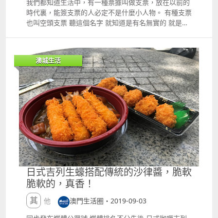
我們都知道生活中，有一種票據叫做支票，放在以前的
定，不然違法並被沒收，就等於白費力氣了。 各市民一
時代裏，能簽支票的人必定不是什麼小人物。 有種支票
定要嚴格遵守 國家出入境法律規定 切勿以身試法 下面
也叫空頭支票 聽這個名字 就知道是有名無實的 就是取
就是相關的例子 多名旅客到台被罰 台灣為防非法豬
不到錢的支票 那給到你手裏的是什麼呢？ 鬧半天原來
瘟，早已實施含豬肉食品禁入境；但不少人士都不為意
是一張毫無用處的白紙 空頭支票 空頭支票：是指支票
部分中秋月餅是含豬肉內餡的，因此遭到罰款。 連日
持有人請求付款時，出票人在付款人處實有的可供合法
來，有多名旅客因從中國內地到台灣時，帶了內餡含豬
澳城生活
支配的存款不足以支付票據金額的支票。 票據法規定
肉成份的月餅入境卻未申報，違反動物傳染病防治條
支票出票人所簽發的支票金額不得超過其在付款人處實
例，各被罰款20萬元新台幣約5萬澳門元。 9月1號，台
有的存款金額，即不得簽發空頭支票； 這就要求出票人
北關稽查組在桃園國際機場分別查獲台灣3名旅客，各
自出票日起至支付完畢止，保證其在付款人處的存款賬
帶淨重分別為14公斤、0.75公斤及2.04公斤的月餅，內
戶中有足以支付支票金額的資金。 對於簽發空頭支票騙
餡都含有中國內地的豬肉，3個人分搭不同的航班。 稽
取財物的，要依法追究刑事責任。 做生意的 都會出現
查組人員表示，自從修法把最高罰款調高到100萬元
空頭支票的狀況 簽支票時 那種感覺就像是一家人 隨
後，裁罰金額大幅提高，最新月餅個案一罰就是20萬元
後，轉眼就消失了... 男東主瘋狂開空頭支票 近日，本
新台幣。 然而，另一宗發生在本月4號，一名中國籍田
澳某建築公司男東主涉嫌多次開空頭支票，借以拖延歸
姓旅客攜帶4個豬肉餡月餅入境遭罰款20萬元新台幣。
還向另一家建築公司購買鋼筋的貨款。 最終，該名東主
這些活生生的例子 就是在告誡市民 切勿以身試法 盡量
被司警拘捕，經司警局調查後，該名東主供認因周轉不
日式吉列生蠔搭配傳統的沙律醬，脆軟
先去了解相關規定 方可去攜帶或郵寄 此外，中秋過後
靈而犯案。 被捕本地男子姓關，56歲，建築公司東
脆軟的，真香！
又到國慶 腦海中不斷在提醒我們 再等等，就放假啦 不
主。司警落案控以ldquo;開空頭支票rdquo;罪，已移送
過，假期間來澳門旅遊的小夥伴們 買東西要先了解 澳
檢察院偵辦。 人無信不立，誠信二字 想必做生意人的
其他
澳門生活圈・2019-09-03
門出入境相關的法律規定 以免因違法攜帶 受管制物品
都會遵守 但凡沒有誠信可言 怕是要被拉入黑名單了 據
入境而觸犯法例受罰 小夥伴們 拿出小本本記好了喲 來
悉，今年年初，某事主與關某的建築公司簽訂了出售鋼