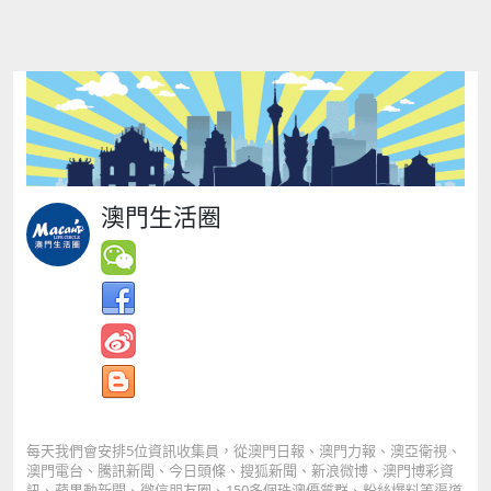
澳門生活圈
每天我們會安排5位資訊收集員，從澳門日報、澳門力報、澳亞衛視、
澳門電台、騰訊新聞、今日頭條、搜狐新聞、新浪微博、澳門博彩資
訊、蘋果動新聞、微信朋友圈、150多個珠澳優質群、粉絲爆料等渠道