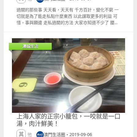
單 或者到店鋪自取 店鋪地址 澳門長壽大馬路425號信
達廣場第三座地下來來旁邊
過關的那些事 天天看，天天有 千方百計，變化不窮 一
切就是為了能走私點什麼東西 以此謀取更多的利益 可
惜，事與願違 走私過關的方法 大家亦知道不少了 腰腿
綁滿了手機、食物等等 屢屢發生該些事件 哪怕真的逃
過了關員的火眼金睛 亦逃不掉機器的檢測 01男子偷運
豬內髒及香煙 日前，海關關閘口岸關員再查獲一宗以綁
澳城生活
纏方式偷運未經檢疫肉類入境案件，涉案人士為本澳居
民，海關已依法作出起訴。 本月4號下午，關閘口岸關
員在入境旅客檢查區執勤時，發現一名男子走路有些奇
奇怪怪的，於是，關員上前截查。 經關員檢查發現，該
名男子手持的膠袋及小腿位置綁纏物品偷運入境，最終
共搜獲豬內髒7.3公斤及香煙40支。 涉案的本澳男子，
年約65歲，報稱無業。 據《對外貿易法》之相關規定
對其作出起訴，一經判罰，可科處澳門幣5,000元至
100,000元罰款，而被查獲的貨物亦會宣告歸澳門特別
行政區所有。 同樣的事件，一次次發生 到底是本澳的
食材不新鮮 還是食材價格過高 大家亦心中有數 為了走
上海人家的正宗小籠包，一咬就是一口
私那麼一點食材 而受到了高額的罰款 著實不值得這樣
湯，肉汁鮮美！
做呀 海關呼籲市民，在購買食材時應光顧信譽良好的商
戶，不應購買來曆不明的食材，以免影響健康。 同時，
其他
澳門生活圈・2019-09-06