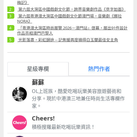
梅記》
第六屆大灣區中國戲劇文化節，跨界音樂劇作品《見字如面》
第六屆粵港澳大灣區中國戲劇文化節澳門場，音樂劇《娜拉
NORA》
「粵港澳大灣區時尚展覽 2026－澳門站」啓幕，展出91件設計
作品亮相澳門巴黎人
光影落盡，彩虹歸途 -- 記焦媛再度摘得白玉蘭最佳女主角
星級專欄
熱門作者
蘇蘇
OL上班族，酷愛吃喝玩樂美容旅遊藝術和
分享。現於中港澳三地兼任時尚生活專欄作
家。
Cheers!
積極搜羅最新吃喝玩樂資訊！