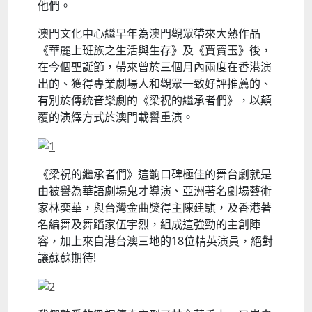
他們。
澳門文化中心繼早年為澳門觀眾帶來大熱作品
《華麗上班族之生活與生存》及《賈寶玉》後，
在今個聖誕節，帶來曾於三個月內兩度在香港演
出的、獲得專業劇場人和觀眾一致好評推薦的、
有別於傳統音樂劇的《梁祝的繼承者們》，以顛
覆的演繹方式於澳門載譽重演。
《梁祝的繼承者們》這齣口碑極佳的舞台劇就是
由被譽為華語劇場鬼才導演、亞洲著名劇場藝術
家林奕華，與台灣金曲獎得主陳建騏，及香港著
名編舞及舞蹈家伍宇烈，組成這強勁的主創陣
容，加上來自港台澳三地的18位精英演員，絕對
讓蘇蘇期待!