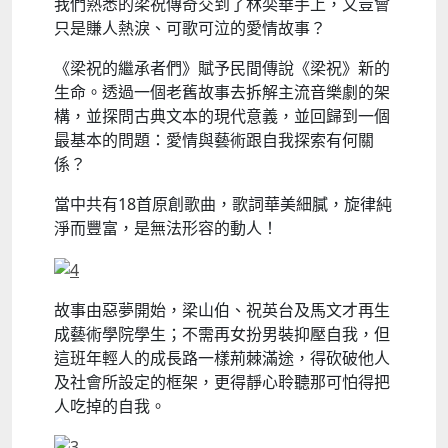
我們熟悉的梁祝傳奇交到了林奕華手上，又豈會
只是賺人熱淚、可歌可泣的愛情故事？
《梁祝的繼承者們》賦予民間傳說《梁祝》新的
生命。透過一個老舊故事去拆解主流音樂劇的架
構，並探問古典文本的現代意義，並回歸到一個
最基本的問題：愛情與藝術跟自我探索有何關
係？
當中共有18首原創歌曲，歌詞華美細膩，旋律純
淨而豐富，是無法形容的動人！
故事由惡夢開始，梁山伯、祝英台及馬文才再生
成藝術學院學生；不需再女扮男裝抑壓自我，但
這班年輕人的成長路一樣荊棘滿途，得砍破他人
及社會所設定的框架，更得靜心聆聽那可怕得把
人吃掉的自我。