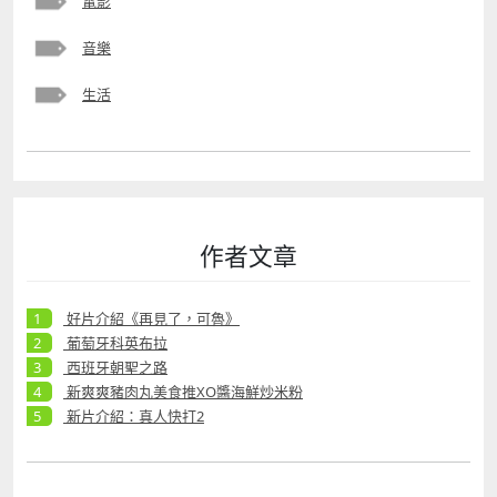
電影
音樂
生活
作者文章
好片介紹《再見了，可魯》
葡萄牙科英布拉
西班牙朝聖之路
新爽爽豬肉丸美食推XO醬海鮮炒米粉
新片介紹：真人快打2