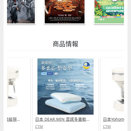
商品情報
日本Yohome 迷你專業級現磨鮮萃奶泡3合1半自動家庭意式咖啡機 (需訂貨)
日本 DEAR.MIN 雲感多重軟芯柔托緩壓Peace柔眠枕 (需訂貨)
CTM
CTM