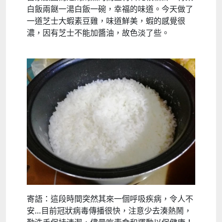
白飯兩餸一湯白飯一碗，幸福的味道。今天做了
一道芝士大蝦素豆雞，味道鮮美，蝦的感覺很
濃，因有芝士不能加醬油，故色淡了些。
寄語：這段時間突然其來一個呼吸疾病，令人不
安…目前冠狀病毒傳播很快，注意少去湊熱鬧，