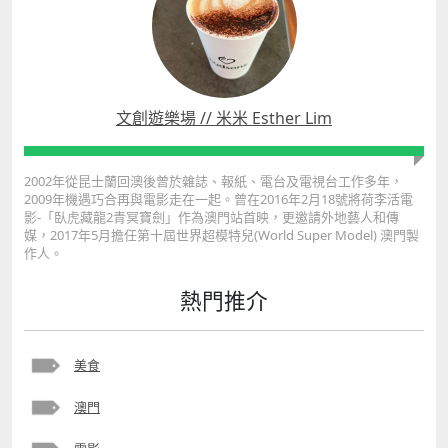
文創遊樂場 // 米米 Esther Lim
2002年從昆士蘭回澳後曾於雜誌、報紙、電台及電視台工作多年，
2009年機遇巧合再與電影走在一起。曾在2016年2月18號將荷李活電
影-「臥虎藏龍2青冥寶劍」作為澳門站首映，更邀請外地藝人和傳
媒，2017年5月擔任第十屆世界超模特兒(World Super Model) 澳門製
作人。
熱門推介
美食
澳門