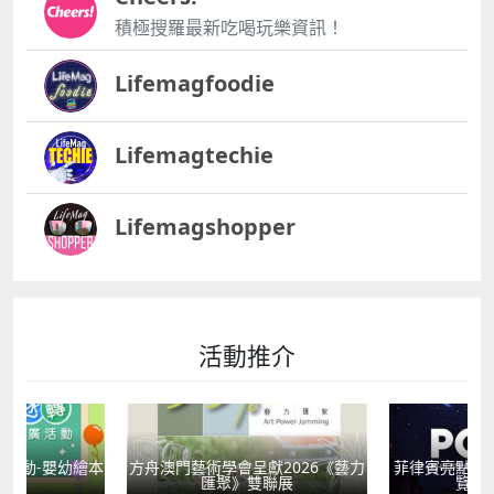
積極搜羅最新吃喝玩樂資訊！
Lifemagfoodie
Lifemagtechie
Lifemagshopper
活動推介
活動-嬰幼繪本
方舟澳門藝術學會呈獻2026《藝力
菲律賓亮點文
轉
匯聚》雙聯展
覽會