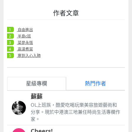
作者文章
自由進出
半島c班
菜是永恆
高湯煮菜
寒到入心入肺
星級專欄
熱門作者
蘇蘇
OL上班族，酷愛吃喝玩樂美容旅遊藝術和
分享。現於中港澳三地兼任時尚生活專欄作
家。
Cheers!