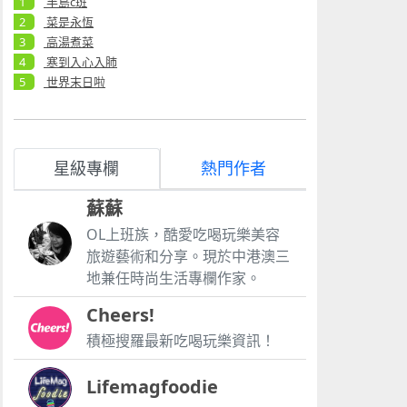
半島c班
菜是永恆
高湯煮菜
寒到入心入肺
世界末日啦
星級專欄
熱門作者
蘇蘇
OL上班族，酷愛吃喝玩樂美容
旅遊藝術和分享。現於中港澳三
地兼任時尚生活專欄作家。
Cheers!
積極搜羅最新吃喝玩樂資訊！
Lifemagfoodie