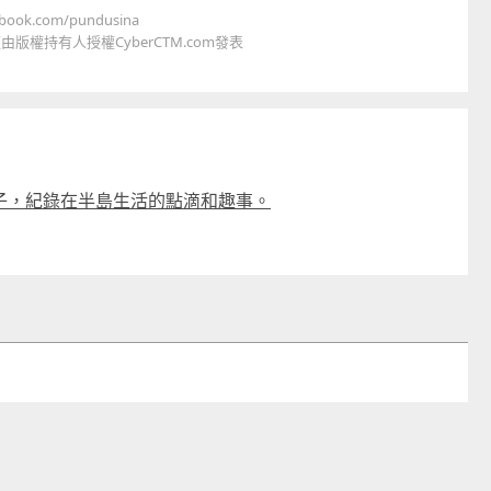
ok.com/pundusina
權持有人授權CyberCTM.com發表
子，紀錄在半島生活的點滴和趣事。
童心探秘澳門的“中國第一”系列──
嬰幼兒親子閱讀推廣活動-
西式大學
氹氹轉
2026-07-11 至 2026-08-08
2026-07-11 至 2026-08-