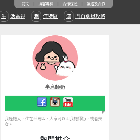
訂閱
博客專欄
合作媒體
聯絡及合作
生活電視
潮流特區
澳門自助餐攻略
半島師奶
我是施太，住在半島區，大家可以叫我施師奶，或者美
女。
熱門推介