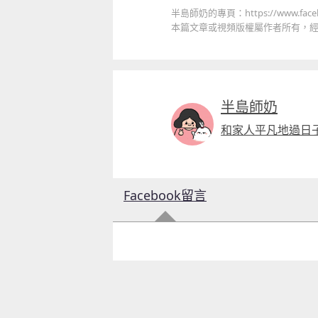
半島師奶的專頁：https://www.facebo
本篇文章或視頻版權屬作者所有，經由版
半島師奶
和家人平凡地過日
Facebook留言
童心探秘澳門的“中國第一”系列──
移動寶籍
小眼晴「聽」大世界
2026-07-18 至 2026-08-15
2026-07-11 至 2026-08-29