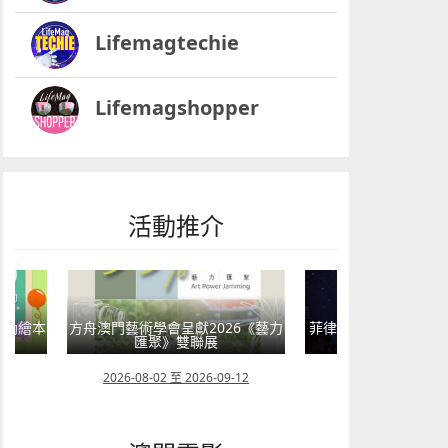
Lifemagtechie
Lifemagshopper
活動推介
嬰幼繪本
方舟澳門藝術學會呈獻2026《藝力
菲律賓亮點文創活動
匯聚》雙聯展
覽會及動畫
23
2026-08-02 至 2026-09-12
2026-07-24 至 202