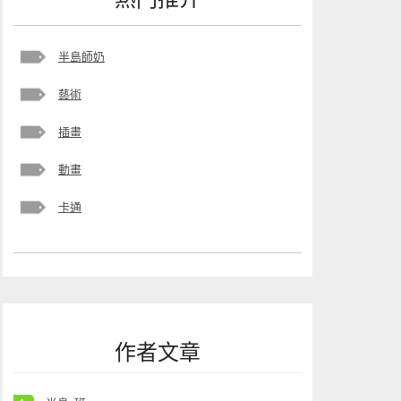
半島師奶
藝術
插畫
動畫
卡通
作者文章