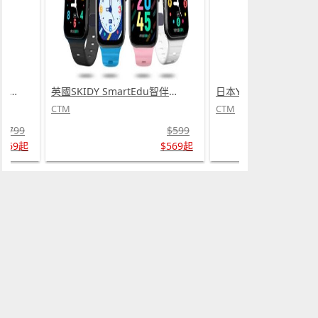
日本Yohome 5D全方位雙面雙葉對流淨化智能語音伸縮循環扇 PRO (需訂貨)
英國SKIDY SmartEdu智伴高清流暢五重定位遠控180°旋攝雙向視頻海外適配兒童智能手錶PRO (需訂貨)
CTM
CTM
$799
$599
$669起
$569起