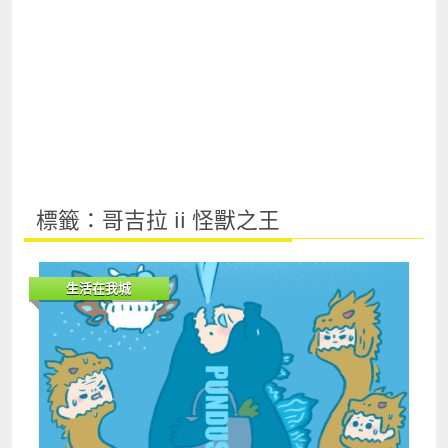
標籤：哥吉拉 ii 怪獸之王
生活在我城