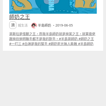
師奶之王
澳城生活
半島師奶 ・2019-06-05
哥斯拉是怪獸之王，而我半島師奶就是施家之王，就算衰佬
跟施欣施明聯手都不是我的對手。#半島哥師奶 #師奶之王
#一打三 #白淋是我的幫手 #師奶死光無人能敵 #半島師奶