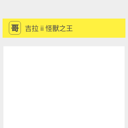
哥
吉拉 ii 怪獸之王