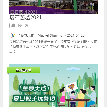
塔石藝墟2021
澳城生活
乜交食玩買 | Mackel Sharing ・2021-04-25
今日是塔石藝墟2021最後一天了，今年有很多原創IP，沒來
的快來襯下墟啦，以下是今年藝墟的情況。 片段 更多片
段：
生活在我城