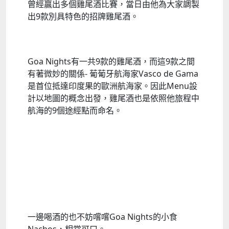
曾經贏出多個雞尾酒比賽，當日由他為大家調製
出
9
款別具特色的招牌雞尾酒。
Goa Nights有一共9款的
雞尾酒，而這9款之間
有著微妙的關係- 葡葡牙航海家
Vasco de Gama
是首位抵達
印度果的歐洲航海家。因此Menu設
計以地圖的概念出發，雞尾酒也是依照他旅程中
航海的9個途經點而命名。
一邊喝酒的也不妨嚐嚐
Goa Nights
的小食