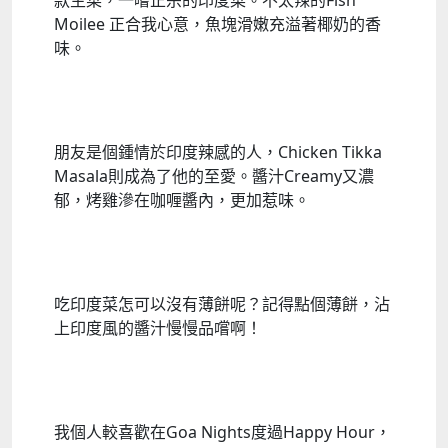
款主菜，一嚐正宗的印度菜。不太辣的
Fish
Moilee
正合我心意，魚塊滑嫩充溢著椰奶的香
味。
朋友是個鍾情於印度辣感的人，Chicken Tikka
Masala則成為了他的至愛。醬汁Creamy又濃
郁，烤雞滲在咖喱醬內，更加惹味。
吃印度菜怎可以沒有薄餅呢？記得點個薄餅，沾
上印度風的醬汁慢慢品嚐啊！
我個人較喜歡在Goa Nights度過Happy Hour，