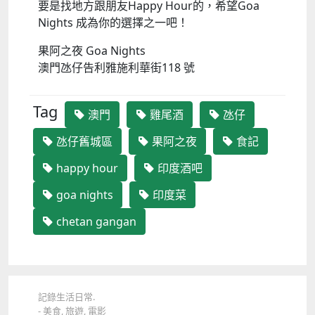
要是找地方跟朋友Happy Hour的，希望Goa
Nights 成為你的選擇之一吧！
果阿之夜
Goa Nights
澳門氹仔告利雅施利華街
118
號
Tag
澳門
雞尾酒
氹仔
氹仔舊城區
果阿之夜
食記
happy hour
印度酒吧
goa nights
印度菜
chetan gangan
記錄生活日常.
- 美食, 旅遊, 電影