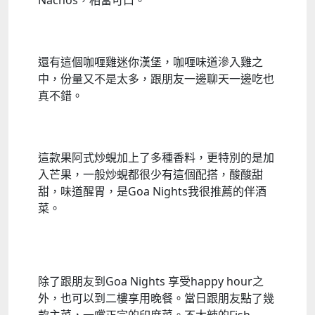
Nachos，相當可口。
還有這個咖喱雞迷你漢堡，咖喱味道滲入雞之
中，份量又不是太多，跟朋友一邊聊天一邊吃也
真不錯。
這款果阿式炒蜆加上了多種香料，更特別的是加
入芒果，一般炒蜆都很少有這個配搭，酸酸甜
甜，味道醒胃，是
Goa Nights
我很推薦的伴酒
菜。
除了跟朋友到
Goa Nights
享受
happy hour
之
外，也可以到二樓享用晚餐。當日跟朋友點了幾