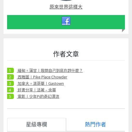
原來世界這樣大
作者文章
緬甸。蒲甘 | 我問自己到底在趕什麼？
西雅圖 | Pike Place Chowder
加拿大。溫哥華 | Gastown
好書分享 | 活著 – 余華
電影 | 少年Pi的奇幻漂流
星級專欄
熱門作者