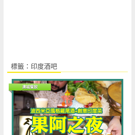
標籤：印度酒吧
澳城餐飲