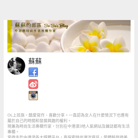
蘇蘇
OL上班族，酷愛寫作、喜歡分享。一直認為女人在什麼情況下也應有
屬於自己的時間和發展興趣的權利。
現兼為時尚生活專欄作家，分別在中港澳3地人氣網站及雜誌都有生
活
專欄。
常遊走於中港澳各大媒體平台，喜探索時尚潮流資訊，愛體驗旅遊美