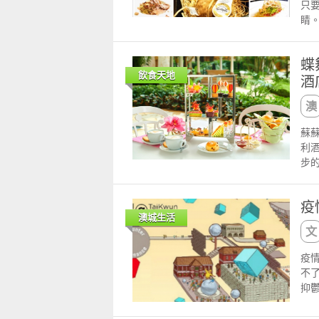
劇
只
服務
在
淡
Fa
的
睛
記
呢
醬粒
http
要問
一
為
的禮
吞
潮
念
條
湯
的
賈
續
蝶
起
格
呢。
紙
形
的
飲食天地
酒
慕
麼
鹹
不
口
htt
Ng
定
妙
份
香
htt
歐
Mi
味
張
多
ht
美
道
不
蘇
呢
一
手機
文
杯很
加東
利
可
油
16
不
的
惹
步
間
在
聯絡
的
來源
湯
耀
LUS
嫩
Ma
找到
火
啡
潮
大
表
優
一
疫
的下
續
分
發
夥
份
澳城生活
就
的
品
鎖
同
拼
光
htt
及
聲
式
花
紅
htt
黑
疫
說
滑
洲
撻
ht
之魅
不
一
吞
還
澳
手機
31
抑
作
皮
辣雞
可
16
位澳
了
一些
澳洲
喝
及
痞客
1樓 電話 
的香
長
肝和