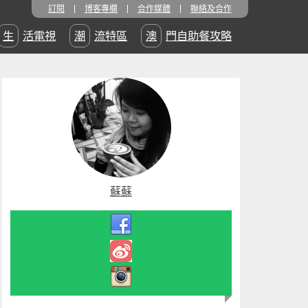
訂閱
博客專欄
合作媒體
聯絡及合作
生活電視
潮流特區
澳門自助餐攻略
蘇蘇