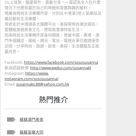
OL上班族，酷愛寫作、喜歡分享。一直認為女人在什麼
情況下也應有屬於自己的時間和發展興趣的權利。
現兼為時尚生活專欄作家，分別在中港澳3地人氣網站及
雜誌都有生
活專欄。
常遊走於中港澳各大媒體平台，喜探索時尚潮流資訊，
愛體驗旅遊美
食文化，想寫寫港澳特區生活。
因為時尚生活專欄作家身份關係，曾被中國、香港、澳
門多個雜誌、
報紙、網台、電台、電視台單位邀請接受
訪問，分享時尚、旅遊、
飲食、美容、生活體驗及正能
量訊息。
Facebook:
https://www.facebook
.com/sososusanna
新浪認證微博:
http://www.weibo.com/s
usannakl
Instagram:
https://www.
instagram.com/sososusanna/
Email:
susannakL88@yahoo.com.hk
熱門推介
蘇蘇澳門美食
蘇蘇音樂大同