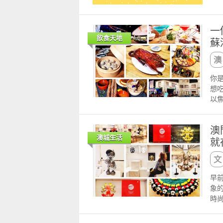
道
的
Go
用
時
然，
料
位
威
一
族
是
造、
飲食天地
蘇
黏
廳
印上
傳
的
Go
質
大
的
葡
邊
你
最
的
色
想
睛
質
色
以
Bod
獨
務
廳
油
佳
這
裡
膚，
椒
澳
味
裡
護功
分
澳城生活
就
據
多
主要
狀
觀
蘇
am
香
問
和
性
萄
擺
也不
壓
早
配1
醬
時
料
象
迎
的
和沒
或
時尚
的
撻
和T
直接
由著
後，
個
以叫
http
世界
路95