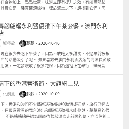
場演出來憾動人心。 剛收到邀請時，蘇蘇十分好奇，這個非一般
要在食物加上一點點松露，味道立即有提升之效，有如畫龍點
員加湯就可以放其他火鍋材料了。 牛雜蘿蔔鍋 澳門幣$188 梓
官網上已經看到禮盒套裝的照片，相當誘人。 究竟實物又是如何
的焦糖色，配以新鮮生蠔和被譽為的閃光鱘魚子醬作點綴，魚子
shion摩珀斯店2月9日起發售 活動網站
舞製作是如何創作出來的 在創作上又遇上了什麼困難 這個當然
。其實它是一種真菌類植物，埋於泥土之下，想找到它們，需要
牛什於40年代在澳門營地大街已享負盛名，它廣受大家愛戴是因
 實物是跟圖片一樣的，每一套都讓人愛不釋手。 看見這麼漂亮
粒皆圓潤飽滿，每一口都是回憶。 西班牙Balfegoacute; 藍鰭
swww.cityofdreamsmacau.com 更多各地吃喝玩樂、美容、
一下四位創作者呢。 蘇蘇 妳們是以什麼方式啟發這個創作 概
些小動物的幫忙。 松露素有「餐桌上的鑽石」的美譽，它的生長
選用的都是新鮮牛雜，配以已經超過70年的秘方每天制作的清
盒，有朋友一定會問，LUSH不是大力推廣環保的嗎 其實他們
拿魚 藍鰭吞拿魚在西班牙擁有崇高的地位，肉質柔嫩細膩，配塔
流、旅遊、演藝、文化、生活或購物資訊、心情話語文章等，繼
創作者監制程嘉敏 首先我邀請的是一些個人十分欣賞的藝術家一
件十分苛刻，土壤和氣候需配合得宜，很難以人工培植，因此價
，再配以白蘿蔔，讓大家停不了口，還有試試他們秘制的辣椒油
禮盒包裝是採用百分百再生物料的，如經回收或升級再造的卡
斯卡橄欖及鳀魚青醬，令香氣溢滿唇齒。而手工特製意大利火山
以一文多發形式發放於中、港、澳三地多個高人氣時尚生活網站
舞翩翩耀永利暨優雅下午茶套餐。澳門永利
參與這個演出，她們某程度上是我內心深處羨慕著的女性。我羨
並不便宜。每年的秋冬時間就是正值品嚐松露的最佳時機。 為什
 豬雜粥底火鍋 澳門幣$168 一鍋粥，可以千變萬化，可甜可
、鋁箔紙、印度水彩紙等。 禮盒內的填充物是以玉米澱粉製成，
意粉及意大利軟芝士，則可襯托出藍鰭吞拿魚油潤而軟滑的細膩
專欄內，詳情請點擊蘇蘇的 新浪微博 『蘇蘇的部落』
店
著音樂創作陳欣樺的溫柔與音樂天賦; 我羨慕著肢體創作
今天蘇蘇會說起松露 因為澳門瑞吉酒店的雅舍餐廳推出了季節限
，能稠能稀，更可以用來製作火鍋，中國人的美食智慧真的很
僅發揮保護產品的作用，更可進行生物降解，減少廢物產生。 部
感。 日本金目鯛 很像一幅畫的菜式，味噌醃成的金目鯛再煎
pwww.weibo.comsusannaklprofile Facebook
aman對於生活的勇敢與對身體解放的勇氣; 我羨慕著繪畫創作
的「餐桌上的鑽石」六道菜晚膳套餐，餐廳行政助理總廚
。 將新鮮的豬雜，放在粥裡滾至剛熟，口感爽脆又帶點米香，鮮
絲帶更是由塑膠瓶升級再造而成，還有在禮盒上的標籤及產品單
，配以烤魚骨濃汁和葫蘆南瓜，別有一番的風味。 多佛比目魚
pswww.facebook.comsososusanna Instagram
澳城餐飲
蘇蘇・2020-10-10
陽佩欣的繪畫天賦與專注;我羨慕著文字創作及聲音導航伍家怡的
chele Dellrsquo;Aquila精心挑選了優質黑、白松露，設計出多
甘淳，再配以油條，加上那股油香，自製的及弟粥，好吃。不得
均是再生紙並可回收再造的。當然如果可以不用包裝的話就更好
佛比目魚絕對是套餐中的一大亮點，擺盆別出心裁，猶如藝術品
tpinstagram.comsososusanna 時尚生活專欄和部落格 網站及
貌與對生活的智慧以及從容不迫的態度;我羨慕著文字創作蟈蟈的
松露菜式，饞嘴的蘇蘇怎可以錯過它。 一坐下來，蘇蘇先點了一
提，如果錯過了手打豬肉丸，絕對會是一件遺憾的事。 另外，在
蘇現在很少去吃下午茶了，因為不敢吃太多甜食，不過早前被永
，其實LUSH還開始了推廣零包裝的概念，但暫時還沒有很多人
樣，搭配歐洲西芹頭、古斯米及優雅細膩的香檳醬汁，並以龍蒿
Apps ELLE HK 澳門人氣資訊網站CTM。LifeMag 中國
字創造力與對生活的品味。某程度上我們這幾位女創作者都擁有
愛的法國有機無酒精麝香香檳Le Petit Beacute;ret，配上餐廳
有一個超香的鮮椰青人蔘雞鍋 澳門幣$238也甚得蘇蘇的心。
酒店的活動吸引了呢。 如果喜歡去澳門永利酒店旁的海濱長廊散
以接受呢，不過俗語有說：「自古成功在嘗試」，接受是需要時
作點綴，整道菜式充滿豐富色彩。 大廚為了豐富口感，烹調期間
3.com。LOFTER 中國攜程氫氣球 中國搜狐新聞網 台灣痞客邦
一樣的特質，在過程中，我們將心底內最感性的一部份分享出來
自家製麵包，愉快 服務員還放下了一張有關這次餐廳使用的松露
人垂涎的鍋物，加入了椰子肉和整個鮮椰青水，椰子香氣撲鼻，
的朋友，一定發現放了很多花燈，因為這裡正在舉行「蝶舞翩翩
的，在大家未完全接受之前，就循序漸進，先用環保物料吧。
魚中加入了蘑菇、純正的第戎芥末醬及新鮮松露，彰顯出比目魚
及邀約 susannakL88@yahoo.com.hk
，從而做就是這個創作。 音樂創作陳欣樺 首先我是先看舞蹈員
資料，想了解詳情一點，只要掃一下右下角的QR Code就可以
更加是甘甜美味。椰子有滋補的功效，雞更是補身之物，用來做
永利」的大型主題花燈展覽。 與此同時，永利酒店環境優美的咖
H嵐舒 地址 澳門賣草地街1315號 更多各地吃喝玩樂、美容、
滑的優點。 清酒蜜瓜 看見菜單時以為它是一片片的蜜瓜，原來
ndy 的一些舞蹈影片，和Katniss 畫過的一些作品去感受她們的
了。 今年Chef Michele挑選了產自意大利西北部皮埃蒙特的
鍋湯底，很讚。雞件很新嫩，口感也嫩滑，真的很可口，有機會
苑以此為設計靈感，推出了以五彩繽紛的蝴蝶及熱氣球等為造型
流、旅遊、演藝、文化、生活或購物資訊、心情話語文章等，繼
廚已經將蜜瓜做成冰碎，配以清酒、梨和希臘乳酪泡沫同吃，十
演和作品的氛圍。由於這一次的演出包含著更多層面的情緒抒
質黑、白松露，每一夥松露都得到了當地政府的優質認證，吃一
定要試啊。 另外，吃火鍋怎可以沒有牛肉和海鮮，我們多點了一
情下的香港藝術節。大館網上見
午茶套餐呢。 很漂亮吧，是不是 很吸引吧，是不是 所以呢，
以一文多發形式發放於中、港、澳三地多個高人氣時尚生活網站
清甜，口腔又清新，蘇蘇很想安歌啊 義大利油畫 很漂亮的藝術
，不只是直接的開心或傷心，所以在創作音樂的過程中，我除了
少一夥的。 這時服務員送上了前菜，每一天的前菜都會有所不
特色牛肉拼盤和海鮮拼盤，每份分別只是特價澳門幣$288。海鮮
吸引蘇蘇來了。 蘇蘇先來看看餐單。 咖啡苑的下午茶套餐將五
專欄內，詳情請點擊蘇蘇的 新浪微博 『蘇蘇的部落』
耶，畫筆下就是以濃郁的黑巧克力為主調，伴以時令的香甜栗子
定要有一個主旋律作為演出的主軸，我也嘗試採用一些聲效式的
，大廚每天會因應手上的材料來決定當天的前菜。 從左至右是意
盤包括有2只大大的蘇格蘭蟶子皇、2只大扇貝、4只大海蝦、4只
文化創意
蘇蘇・2020-10-09
十色的花燈設計和酒店概念融入了甜品，好像以蝴蝶造型製成的
pwww.weibo.comsusannaklprofile Facebook
清爽的柿子果醬，平衡黑巧克力的酸度和苦味，加上自家浸製的
音作為演出的音樂。 用聲效，不太有旋律性的聲音來創作對我來
提拉米蘇和意式雲吞 加入了松露的提拉米蘇，味道香濃、口感順
甲皇，還有一份鮮魚片。 牛肉拼盤包括有美國黑安格斯肉眼、澳
絲絨蛋糕、以熱氣球造型製成的熱情果牛奶朱古力棒棒糖及榛子
pswww.facebook.comsososusanna Instagram
核桃咖啡焦糖威士卡，為整個海上之旅畫上完美的句號。 「海洋
情下，香港和澳門不少藝術活動都被迫取消或延期，旅行已經去
絕對是一個新的挑戰，所以在過程當中我聽了很多作曲家坂本龍
，非常好吃，想不到鹹味的提拉米蘇會讓蘇蘇有這驚喜。 意式雲
和牛肉臉頰、澳洲牛腹肉、加拿大牛脷和巴西金錢牛展。 其他的
、還有像花燈一樣色彩繽紛的草莓西西里開心果蛋糕，再加上以
tpinstagram.comsososusanna 時尚生活專欄和部落格 網站及
 mdash; 第六章」六道菜晚膳套餐供應日期由即日起至12月
了，連最喜歡看的舞台演出和藝術活動都未能參與，蘇蘇真的很
的音樂來作為參考。再來和表演者，製作人的溝通也是啟發我創
裡面是松露和牛面頰肉，一口咬下去，裡面肉汁是滿滿的，雲吞
有澳門馳名豬骨煲、養顏花膠濃湯雞煲、特式酸菜魚煲、重慶麻
門區花蓮花為造型的蓮蓉酥，層層酥皮作花瓣，栩栩如生，香酥
Apps ELLE HK 澳門人氣資訊網站澳門電訊。LifeMag 中國
日，價格每位澳門幣888元，搭配優質美酒晚膳套餐價格則是每
鬱。 不過蘇蘇總是認為應該帶著希望去走前面的路，亦深信神關
的其中一個管道，大家的討論每次都能讓我有新的想法，甚至是
是自家製的，軟糯可口，還帶有松露的獨特香氣。 第一道菜是以
煲、海鮮火鍋餐等等任君選擇，絕對是豐儉由人。 更多各地吃
口，搭配以松露、龍蝦、鵝肝、魚子醬等炮製而成的精緻鹹點以
3.com。LOFTER 中國攜程CTRIP。氫氣球 中國搜狐新聞網 台灣
門幣1,288元。 雅舍餐廳 Manor 地址 澳門金光大道瑞吉酒店
你的一扇門，一定會幫你打開另一扇窗的。原定於今年2月舉行
自己從未想過在音樂上的處理方式。 肢體創作Ngaman 4個生
BLACKMORE MS9和牛製作的生牛肉薄片配梅酒柚子果凍、鵝
玩樂、美容、潮流、旅遊、演藝、文化、生活或購物資訊、心情
主題藝術拉花咖啡，真是賞心悅目。 如果你想喝冰的，可以選擇
邦 蘇蘇的部落 聯絡及邀約 susannakL88@yahoo.com.hk
853 2882 8898 更多各地吃喝玩樂、美容、潮流、旅遊、
港藝術節已經延至今天和明天10月1011日舉行，並首次移師
在澳門但背景完全不同的女孩，透過聊天發現彼此經歷當中有不
白松露 澳洲BLACKMORE MS9和牛屬世界頂級牛肉，全球產