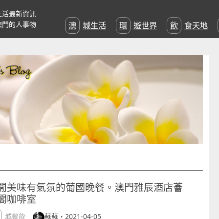
生活最新資訊
澳門的人事物
澳城生活
環遊世界
飲食天地
閒美味有氣氛的葡國晚餐。澳門雅辰酒店薈
閣咖啡室
澳城餐飲
蘇蘇・2021-04-05