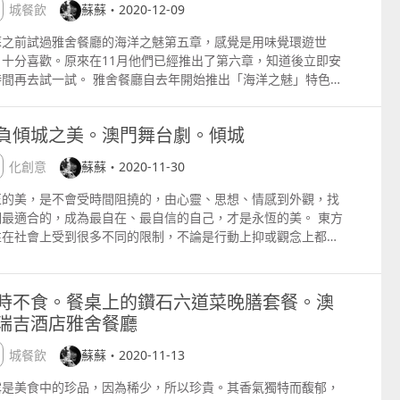
作為原材料，製造色彩繽紛及安全實用的身體及面部產品，其中
ow Angel Mickey的15和30厘米雕塑啊，包括Shinny Star、
澳城餐飲
蘇蘇・2020-12-09
中、港、澳三地多個高人氣時尚生活網站的專欄內，詳情請點擊
 更多各地吃喝玩樂、美容、潮流、旅遊、演藝、文
點陌生，是新餐廳嗎 非也。 不知道大家有沒有這個經歷 蘇蘇
款創新有趣的產品更獲得產品專利權，如廣受歡迎的固體洗頭
ique Bronze、Black Marble、Cookie amp; Cream和夜光
的 新浪微博 『蘇蘇的部落』
、生活或購物資訊、心情話語文章等，繼續以一文多發形式發放
過很多次了..... 掩面 例如，當我很想吃李家菜的羊腩煲和滋補
、汽泡彈、固體牙膏粒和沐浴啫喱等。多年來，LUSH嵐舒在努
蘇之前試過雅舍餐廳的海洋之魅第五章，感覺是用味覺環遊世
。為了推動藝術收藏的普及，其中15厘米的版本是最新發行的掌
pwww.weibo.comsusannaklprofile Facebook
中、港、澳三地多個高人氣時尚生活網站的專欄內，詳情請點擊
煲時，李家菜座位爆滿，於是去旁邊的梓記、牛牛或成記，雖然
追求製作新產品的同時，更切實成為道德企業的代表。他們的產
，十分喜歡。原來在11月他們已經推出了第六章，知道後立即安
尺寸，而備受明星收藏家追捧的30厘米版本，推出了農曆新年特
pswww.facebook.comsososusanna Instagram
的 新浪微博 『蘇蘇的部落』
前這數家餐廳可以互點對方的菜，但當你坐下來時，也不好意思
不作動物測試、支持公平貿易、社區貿易活動，支持慈善團體。
時間再去試一試。 雅舍餐廳自去年開始推出「海洋之魅」特色晚
列「憶金版」及「抓金版」，澳門Pop Infinity展覽是搶先在
tpinstagram.comsososusanna 時尚生活專欄和部落格 網站及
pwww.weibo.comsusannaklprofile Facebook
所屬店家的鍋的尷尬情況.....不過現在沒問題了，因為由百老
前，蘇蘇去到LUSH嵐舒位於澳門著名的大三巴附近的石仔街，
套餐，首五章皆得到大眾的熱烈好評，最新推出的「海洋之魅 第
球首發呢，大家在澳門就可以先睹為快了。 還有30厘米高的皮
Apps ELLE HK 澳門人氣資訊網站CTM。LifeMag 中國
pswww.facebook.comsososusanna Instagram
美食街做了一點小改變之後成為了當中聯乘的匯食坊，只要一坐
舖外貌保留了富有歷史價值的中西特色建築，全憧共有5層，零
」中，行政助理總廚Michele繼續搜羅多款時令優質海鮮，精
丘啊，很美呢，這個尺寸的可以放在家中的飾櫃裡，在皮諾丘下
3.com。LOFTER 中國攜程氫氣球 中國搜狐新聞網 台灣痞客邦
tpinstagram.comsososusanna 時尚生活專欄和部落格 網站及
，你就可以點你想吃的鍋，不用一絲猶豫。 我們一行10 人共
負傾城之美。澳門舞台劇。傾城
店在地下，其餘樓層主要是內部的工作室，所以只有地下是開放
設計出新一輪八道菜的菜單。 這款法國有機無酒精麝香香檳Le
是美國藝術家Katherine Bernhardt 創作的
及邀約 susannakL88@yahoo.com.hk
Apps ELLE HK 澳門人氣資訊網站CTM。LifeMag 中國
了5款鍋，藉著人數多就可以吃多點款式的鍋就是最開心的事。
。 走進色彩繽紛的店內，總會感受到一股歡樂的氣氛，店面設計
tit Beacute;ret，深得蘇蘇的心，每次來雅舍用餐都不忘點一杯
quo;Whatrsquo;s Uprdquo;米奇雕塑，有30厘米及40厘米二個
3.com。LOFTER 中國攜程氫氣球 中國搜狐新聞網 台灣痞客邦
該有的醬料餐廳都會提供。 近來因天氣冷冷的，大家都不約而同
文化創意
蘇蘇・2020-11-30
徹了LUSH環保的作風，為了減少砍伐樹木，那些木櫃的製作材
餐。 那麝香葡萄、濃菠蘿、佛手柑、玫瑰花和茉莉花的清新花
寸，更有環保袋、胸針、衛衣等小物件。 這些版畫都很漂亮，如
及邀約 susannakL88@yahoo.com.hk
吃火鍋，特別是極有風味的橋底古法炭爐羊腩煲澳門幣$268，炭
都是來自回收的木材製成的，在既環保又有採光感的Led燈襯托
，與氣泡融合在一起，突出了清新的果香，有層次感，亦有餘
是迪士尼迷，掛在家中也會經常感覺愉悅。 蘇蘇還發現一些很可
正的美，是不會受時間阻撓的，由心靈、思想、情感到外觀，找
耶，澳門已經不容易找到了，李家菜就是少數還有炭爐火鍋的店
，再加上產品的原始氣味，整個店面有大自然氣色，十分舒服。
。 餐前麵包 雅舍的麵包選擇不少，每晚都會準備給客人享用，
家品，原來是知名藝術家俱品牌Estudio Campana 創作的
個最適合的，成為最自在、最自信的自己，才是永恆的美。 東方
一。 羊腩部份採用了中國的黑草羊，配以粉葛、枝竹、馬蹄和秘
加上聖誕節和新年將至，店內亦放滿了不少七彩繽紛的禮物盒，
點是很好吃，但千萬別吃太多，以免吃不下後面的菜式。 每一
mpana Mickey系列，包括全球限量各188件的地毯和鏡子，以
性在社會上受到很多不同的限制，不論是行動上抑或觀念上都被
醬料，以古法炭爐同炆，感受那股熊熊烈火和炭香的味道，真是
像走進了童話屋一樣。 在新鮮面膜專區展示了一系列每日由人手
，大廚都會安排一點小驚喜，精選特製一些歡迎小食給到來的客
適合入門藝術收藏家的抱枕。 如果在展覽中看見心怡的物件，可
予一定的方向或期望。但東方女性一向堅毅而靈活多變，經常能
人食指大動，不過要注意的事，因安全問題，炭爐只能在室外的
作的新鮮面膜，也是LUSH的皇牌產品之一。新鮮面膜不含防腐
。 而這一次的有瑞吉酒吧著名的血腥瑪麗關係版白色血腥瑪麗、
問問工作人員如何登記購買這些全球限量產品，如果家中沒地方
充滿界限的環境中創造出新佈局，突破現實的框架。 四位女性創
子食用，如果要坐進室內，只提供石油氣爐，如果想吃風味的就
不過需要冷藏保質。 其實LUSH還有化妝品系列，一樣不使用
滿果香的牛油果芒果塔配三文魚籽和酥脆的天婦羅日本大葉配海
置，或者跟他們拍照打卡和留念，也是一個很好的回憶呢。 除此
者綜合了多方元素，希望可以讓觀眾感受女性的生活態度，更引
室外啊 台南藥膳魚頭煲 澳門幣$288 來自度小月的台灣師傅特
時不食。餐桌上的鑽石六道菜晚膳套餐。澳
物測試，發現唇膏的顏色都很漂亮呢。 一系列以人手製作、色彩
醬。 法國布列塔尼鱒魚 當這道送上枱面時，蘇蘇真的沒有想像
，曾於英國泰特美術館Tate Museum及薩奇美術館Saatchi
入勝的是觀眾將會和創作者一同遊歷，觀眾的參與將會令演出過
了這個在台南很愛受歡迎的鍋，新鮮的大魚頭加入了北芪、黨
瑞吉酒店雅舍餐廳
紛的汽泡彈、泡泡浴芭等浸浴產品，還有多款功能性香氛皂，真
是這個模樣的，不過真的很漂亮呢，猶如水晶球一樣。配搭 醋漬
llery展出的當代 波普藝術大師菲利普‧考爾伯特Philip Colbert
和呈現變得不一樣，在感觀上有更深刻的體驗。 舞蹈創作上會以
、天麻、川芎、淮山、紅棗、當歸片等藥材製成，撲鼻而來是一
讓蘇蘇花多眼亂，不知道如何選擇才好，這個時候最好就是找服
制、芒果酸辣醬、茴香、檸檬奶油、柚子果凍，十分有新意。 波
的「龍蝦」作品，以及時尚潮流界當紅炸子雞空山基Hajime
索女性肢體的創造為主調，而繪畫部分亦會以現場繪畫的方式來
濃香的藥材香味，先喝一碗濃郁的湯，天麻的味道真的十分醒
澳城餐飲
蘇蘇・2020-11-13
員呢 唔該！ 在服務員詳細解釋之下，蘇蘇找到適合的香氛皂和
頓龍蝦 龍蝦肉質鮮甜，搭配煙燻雅枝竹、時令的黑松露和鮮嫩的
rayama的滑板等，均會在展覽期間於WF Fashion摩珀斯店全澳
舞蹈相互牽引，以此來盡展女性的魅力，不負傾城之美。此外，
，更有去頭風之效，亦可以養血和補氣，不時有頭痛的朋友，可
他產品了，剛巧碰上有汽泡彈示範，發現這個雪天使夢幻氣泡蛋
筍等食材，整盆菜式十分清新，口感鮮嫩彈牙。 生蠔及閃光鱘魚
發售。 澳門 Pop Infinity 展覽 日期 2月5日至28日逢星期一至
字的力量也會在此演出中擔當重要的角色，以東方文學之美配合
露是美食中的珍品，因為稀少，所以珍貴。其香氣獨特而馥郁，
試試。 魚頭的肉口感嫩滑，蘇蘇吃了一件又一件，喝湯之後再叫
香很漂亮呢，而且還可以分3次使用，一定要寫入必買名單內。
醬 採用法國傳統奧克松著名的洋蔥做的熱湯，以慢火將其烤至淡
間 24小時展出地點 新濠天地摩珀斯酒店實體店發售地址 WF