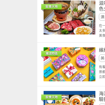
毛
TA
容
滋
店
玩
喜
小
等
飲食天地
色
靈感
語
膠
TF
活
全球
時
洋
了
htt
Fl
落』h
的
吃
htt
Sh
htt
脆
中
在
ht
爾伯特
ht
美，
是餐
太
手機
In
手機
蘇
子，
美
Li
在摩
16
爽
露
的
台灣
很漂
聯絡
芥
的松
在
創作
繽
消
澳
停
ldq
潮流特區
孩
很
呢
ld
粉
家得
果從
的P
松
味，
方
有
謊
噴
份量
了
景
細
的
用
店
立
家
金
了海
經
年 
品。
結
甜品拼盤 焦糖炸麵條、木糠布甸
牆
禮
近
控
好
美
物
套
海
皇宮
優
公
載巧
構
飲食天地
驗
6時至晚上10時
飽
位
開設
的l
化
裝
多