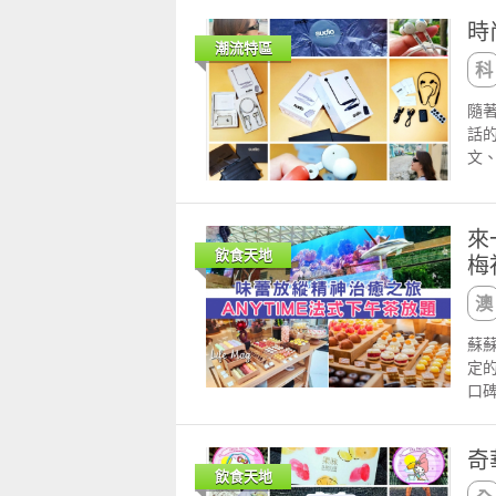
話
艷
演
至
少
量僅
氣
時
分
形
大
同
以高
潮流特區
部落』
杏
情請
攝
的
十
htt
蝶
htt
及
有
分
ht
點
htt
隨
了解
上
子
手機
肝
ht
話
兩
rd
全
16
迷
手機
文
放 
為有
兩
聯絡
茶
16
流
輕放
me
白
在
聯絡
多
下
這
蛋
佳
電
朋
該
個月
來
是
的
去
蹈
愛
飲食天地
梅
孩
計的
然是
舞
Ac
獎
了
中午12時 晚上10時播放連結 fac
音
為這
澳門
的，
「
一
製
元
機
蘇
以大
富
意
費 咖
拆
定
《米
我
道
玩
的
口
htt
會
露 
語
SU
一
htt
跟
洲
時
一套
己
ht
難
般
落』h
奇
能
東
重溫
伍
多
htt
飲食天地
質，
了
htt
的
蔔