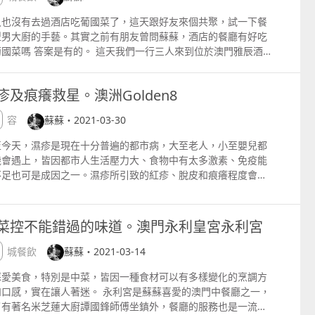
久也沒有去過酒店吃葡國菜了，這天跟好友來個共聚，試一下餐
型男大廚的手藝。其實之前有朋友曾問蘇蘇，酒店的餐廳有好吃
葡國菜嗎 答案是有的。 這天我們一行三人來到位於澳門雅辰酒
的薈景閣咖啡室，這裡的裝潢有正統的傳統葡萄牙家庭風格，搭
暗色系木質地板、天花板涼扇、吊燈，還有美麗的馬賽克地板裝
疹及痕癢救星。澳洲Golden8
，還有迷人的殖民風格露台。 如果在中午或下午過來，室內充滿
天然光，感覺更漂亮呢。 這裡有英氣的葡國大廚提供多種正宗葡
美容
蘇蘇・2021-03-30
牙菜式。因為這裡是採用開放式廚房，所以蘇蘇可以在大廚烹煮
式時拍一張。 桌上擺放了漂亮的餐具，吃葡國菜來一點紅酒氣氛
至今天，濕疹是現在十分普遍的都市病，大至老人，小至嬰兒都
感覺更好，餐廳有專業的侍酒師為我們的菜單配酒，他們的酒單
機會遇上，皆因都市人生活壓力大、食物中有太多激素、免疫能
是非常豐富的。但因為蘇蘇比較少喝酒，所以只點了一款喝了一
不足也可是成因之一。濕疹所引致的紅疹、脫皮和痕癢程度會因
杯。 這時服務員送上餐廳自家製的招牌麵包，這是傳統葡萄牙花
而異，蘇蘇的小兒在3月大開始至大約10歲期間都是在受濕疹困
洋蔥包，外脆內軟很好吃的，還有自家製的牛油和沾醬。 葡萄牙
，受困的不只是小兒，作為媽媽的我更是痕在兒身痛在我心，所
盤 銀鱈魚餅配埃斯特雷拉山芝士、伊比利亞火腿炸肉丸、澳門迷
多年來都不斷去找不同的方法嘗試去解決它，那時真的是無所不
菜控不能錯過的味道。澳門永利皇宮永利宮
咖哩牛肉包 葡萄牙人的餐桌上少不了的就是香炸小吃，例如炸馬
其極，一聽說那些具合理性的方法或產品有效就會去嘗試。經過
休球、咖哩角之類的，這一頓葡國大廚為我們帶來了新意。 特別
長的嘗試路程中，發現中藥治療比較適合小兒，也發現澳洲出產
澳城餐飲
蘇蘇・2021-03-14
那銀鱈魚餅配埃斯特雷拉山芝士，馬介休即是用鹽醃製的銀鱈魚
對濕疹和痕癢的天然產品也是相當不錯的紓緩產品，而近年大小
上薯泥製作而成的，這個不用薯泥換上了芝士，多一份香濃的芝
蘇愛美食，特別是中菜，皆因一種食材可以有多樣變化的烹調方
和蘇蘇媽都曾被濕疹困擾，所以都一直有留意紓緩濕疹及各類皮
口味，相比馬介休，蘇蘇更愛這個。 正宗葡國炒虎蝦 傳統的葡
和口感，實在讓人著迷。 永利宮是蘇蘇喜愛的澳門中餐廳之一，
敏感問題的產品。 單是澳洲就有不少專為紓緩濕疹及各類皮膚敏
菜式，用大蒜、辣椒、白葡萄酒和香菜炒老虎蝦，蝦肉彈牙，味
了有著名米芝蓮大廚譚國鋒師傅坐鎮外，餐廳的服務也是一流
問題而研發的天然護膚產品，近來發現有被評為濕疹救星的