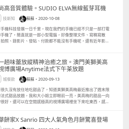
語文章等，繼續以一文多發形式發放於中、港、澳三地多個高人
桃風情，以新鮮桃子、蘋果汁、西柚汁及檸檬汁混合而成的，十
藝、文化、生活或購物資訊、心情話語文章等，繼續以一文多發
網上平台免費播放，讓大家可以放鬆一下。 這個「香港藝術節@
相同的地方。透過分享和討論，再用不同的藝術形式把大家的共
佔 1%，全因澳洲和牛教父David Blackmore為保質量，堅持
時尚生活網站的專欄內，詳情請點擊蘇蘇的 新浪微博 『蘇蘇的
尚高音質體驗。SUDIO ELVA無線藍芽耳機
可口。 套餐裡面還有英式鬆餅及提子乾鬆餅配自家製的冰忌廉、
式發放於中、港、澳三地多個高人氣時尚生活網站的專欄內，詳
館『網上見』」活動，是將原定七個現場表演項目轉為錄像拍
經歷表達出來。 蘇蘇 在過程當中，有沒有什麼印象深刻或有趣
規格傳統方式穀物飼養600日，每月限量屠宰50頭，所以產量
httpwww.weibo.comsusannaklprofile Facebook
桃及士多啤梨果醬。 鹹點美味、甜品精緻，好像漂亮又好吃的蝴
點擊蘇蘇的 新浪微博 『蘇蘇的部落』
，在網上免費播放，再配合不同的演出、裝置展覽、創意工作坊
事情可以與大家分享？ 概念創作者監制程嘉敏 因為一開始時只
分稀少。 其油脂含量大於40%，漂亮如雪花的大理石紋油花細密
科技新知
蘇蘇・2020-10-08
pswww.facebook.comsososusanna Instagram
紅絲絨蛋糕配芝士奶油忌廉和澳門蓮花蓮蓉酥都是蘇蘇心儀的甜
pwww.weibo.comsusannaklprofile Facebook
另類導賞等，希望能讓大家透過這些藝術表演來啟發思維，以及
我認識她們，她們是互不認識的，而且不同的藝術家在表達事情
佈，肉質細緻多汁，脂香甘腴，入口即化，再配上酸甜的梅酒柚
tpinstagram.comsososusanna 時尚生活專欄和部落格 網站及
，還有蘇蘇很愛那充滿香氣的松露龍蝦沙律軟包、口感幼滑的鵝
pswww.facebook.comsososusanna Instagram
著手機科技發展一日千里，現在我們的手機已經不只是一部打電
香港大館這個擁有170年歷史的法定古蹟。 此外，大館安排了
都有著不同的語言，例如舞蹈對音樂說 這個部份我認為可以
果凍、味道濃郁的鵝肝和香氣四溢的白松露，這一道已經完完全
Apps ELLE HK 澳門人氣資訊網站CTM。LifeMag 中國
慕絲、清新的蟹子青瓜三文治，以及鬆脆的煙燻吞拿魚配魚子醬
tpinstagram.comsososusanna 時尚生活專欄和部落格 網站及
的手機了，簡直就是一部小型電腦，好像整理文件、寫稿寫散
個免費現場節目上演，當中可在大館洗衣場石階欣賞到《小心輕
quo;這樣這樣rdquo;，我便要充當起翻譯的工作，其實也是頗
打開了你的味蕾。 第二道菜有兩個選擇，慢煮雞蛋或蘑菇清湯，
3.com。LOFTER 中國攜程氫氣球 中國搜狐新聞網 台灣痞客邦
你脆筒，也是不能錯過的。 在繁忙的工作中來一頓優雅的下午
Apps ELLE HK 澳門人氣資訊網站CTM。LifeMag 中國
、拍照、錄影片、發貼、付款都不能沒有手機呢，還有近年影音
創作進行中》的現場演出；而今天10月10日下午4時就有《小心
趣。 音樂創作陳欣樺 比較深刻的事是第一次的zoom
者都有松露提味，蘇蘇選了前者，因為這是吃松露的經典菜式。
及邀約 susannakL88@yahoo.com.hk
，真是賞心樂事。 吃飽之後最好的就是去散步幫助消化一下。
3.com。LOFTER 中國攜程氫氣球 中國搜狐新聞網 臺灣痞客邦
行熱潮的竄起，我們坐公車、計程車的時候，還有在飛機上也大
 創作進行中》和下午6時有一節《音域沐浴》；明天10月11日
eting，我喜歡大家能夠在開放式的氛圍中盡情地表達自己，在
松露和雞蛋的組合最能展示意大利傳統農舍美食的風味，慢煮雞
永利酒店的海旁吹著涼風，欣賞那共有十七件的花燈伴隨著中秋
及邀約 susannakL88@yahoo.com.hk
會拿起手機隨手滑、看看網上影音平台如短片、電影、音樂會、
午4時亦有《小心輕放 創作進行中》的現場演出，給繁忙的香港
個時代，這個時刻，作為女人之一，不管是二十抑或三十歲，應
細膩可口，裡面還有意式玉米糕、楓糖檸檬烤芹菜、表面鋪上48
節的美麗月色，猶如飛揚的蝴蝶在花叢中翩翩起舞。 這些花燈都
視劇等，其實除了手機以外，還需要一副好耳機讓自己聽得享受
友們來3場藝術演出放鬆一下被壓抑的情緒。 祈望疫情快點退
怎麼去閱歷自己的經歷。然後再怎樣把這些大家分享的元素如舞
熟成Vacche Rosse巴馬芝士醬和白松露片，好味得惹人喜
一趟味蕾放縱精神治癒之旅。澳門美獅美高
由太陽能裝置點燃的，十分環保。 發現有一些燈飾上面有一些小
同時又不會影響旁人。 來自瑞典時尚品牌，採用北歐簡約風格設
，大家繼續工作之餘可以去吃喝玩樂體驗文化看演出，最重要當
、文字、畫作、音樂等融入於大家各自的崗位上。 記得有一次，
。 第三道菜也是有兩個選擇的，意大利全蛋幼面和金黃意大利燉
視博廣場Anytime法式下午茶放題
子的畫作，原來是多屆「永利盃全澳小學生國情繪畫大賽」的得
SUDIO，是蘇蘇近年的手機好拍檔，已經用過他家數款耳機
身體健康、平平安安。 Facebook專頁直播日期 10月10 11日
蹈員和我在音樂上的表達方式還蠻有趣的。舞蹈員說「這一段的
querello飯，蘇蘇也是選了前者，這是朋友的建議，為什麼 因
學生作品，很有意思啊 蝶舞翩翩下午茶二人套餐是有兩個選擇的
，發現相比其他品牌同價位的耳機，它的聲音質量總是略勝一籌
ebook.comhkaf.at.taikwun 因為
樂可不可以弄得高一些？」我不明所以於是再問 「你是說你要這
是以法國Bordier木桶手打牛油和外國高山走地雞蛋自家手工
澳城餐飲
蘇蘇・2020-09-13
幣388元兩位（配兩杯健康飲品、汽水或冷熱飲） 澳門幣588
因為SUDIO大部份生產流程堅持純手工製作，以保證每一套耳
網上見」反應十分熱烈，但有些朋友實在繁忙而看不到直播，所
段音樂的旋律再調整至高音一點 還是要這一段的音樂聽起來更豐
作的意大利全蛋幼麵，1公斤的意大利麵共用了30隻雞蛋，所以
兩位（配法國黛拉夢白中白香檳一瓶） 所有價目須另加10%服務
都是最好的質量。 最近蘇蘇就收到他們送來的一款新耳機呢。
蘇很久沒有放任地吃甜品了，知道美獅美高梅最近推出了週末限
館決定加推限時網上重溫至16102020，大家要把握時機呢。
一些 比喻說多加一把大提琴的聲音之類 舞蹈員眼前一亮的表示
大利麵蛋味濃郁、口感筋道，加上牛肝菌及白松露，滿足。 第四
啡苑 地址 澳門永利酒店 電話 853 8986 3663 更多各地吃喝
包裹是最開心的時刻，當你郵購之後，他們會用速遞公司以最快
的法式甜品放題，我和大小姐立即眼前一亮，美高梅的甜品一向
羅實驗室》Miroacute; Lab 限時重溫
是對的。 繪畫創作歐陽佩欣 因為我們是互不認識的，在最初開
和第五道都是主菜，包括以烤珠雞胸肉配鹽焗法國胡蘿蔔和黑松
樂、美容、潮流、旅遊、演藝、文化、生活或購物資訊、心情話
時間郵寄到你指定的地址，包裝非常妥當。 蘇蘇今次收到的是
碑很好，還可以在空間感極高的視博廣場裡坐下來吃東西，感覺
psgo.hkaf.orgOBt2WV 《人圖 》Our Atlas限時重溫
時，大家已經來了一個很深層次的交流，將一些脆弱的、從沒有
烤珠雞 珠雞 什麼是珠雞 原來牠的原產在撒哈拉沙漠以南的非
文章等，繼續以一文多發形式發放於中、港、澳三地多個高人氣
DIO ELVA 每套售價為HK$1,099 分別是黑色和白色的耳機，每
定很舒暢。 如果去氹仔美獅美高梅酒店，除了坐計程車到達或自
psgo.hkaf.orgcbgURi 《卡》Struck限時重溫
別人分享的事互相分享，這個體驗是意想不到的，在平日真的很
，在法國以及西印度群島普遍飼養，體型比火雞小很多，也比一
尚生活網站的專欄內，詳情請點擊蘇蘇的 新浪微博 『蘇蘇的部
耳機還附送期間限量黑色皮夾一個。 Elva 具有主動降噪功
駕車酒店有大量停車位供應外，還可以嘗試坐輕軌，只要在路氹
tpsgo.hkaf.org9soG1X 《倒行逆「思」》Making Space限時
可以做到，一下子就將大家的關係拉近了。 文字創作及聲音導航
的食用家雞小，只有1公斤多。其實吃在口中口感跟雞胸肉差不
ttpwww.weibo.comsusannaklprofile Facebook
華餅家X Sanrio 四大人氣角色月餅驚喜登場
，有效降低環境音，在任何環境下都能享受音樂並提升通話品
站下車出閘後轉右坐升降機落地面，對面就是美獅美高梅酒店
 httpsgo.hkaf.org5fdiQN 《尋窿探罅》carry on限時重溫
家怡 印象最深刻的是第一次出來開會，大家互相交換自己在成長
，不過是品質好的肉質，未吃過的，不妨一試，配鹽焗法國胡蘿
pswww.facebook.comsososusanna Instagram
同時 Elva 使用的特殊線材設計除了讓耳機線不打結外，並能
，相當方便。 進入酒店後左轉一直向前行，走到酒店大堂的對
psgo.hkaf.orgtzMLE3 《小心輕放 創作進行中》Fragile
過程中曾經經歷過的、對自己有影響的事。原來大家都好有共
和黑松露一起來吃，更俱風味。 烤澳洲頂級和牛柳配羅馬花椰