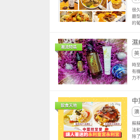
很
廳
的
店
配
濕
飾
潮流特區
了
萄
菜
時
會
有
也
力
小
人
盤
擾
拼
以
中
你
用
飲食天地
介
漫
愛
針
加
蘇
姐
士
法
膚
國
除
感