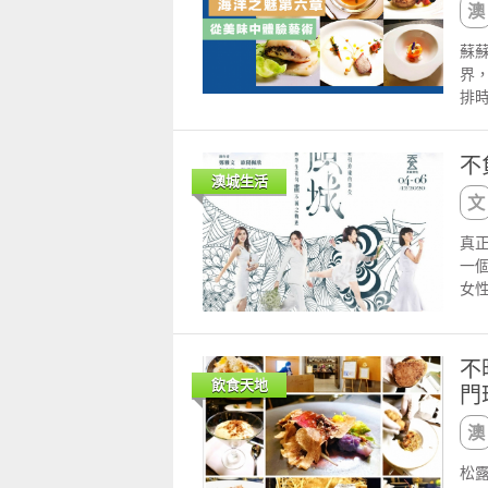
菜
Sn
於
酒店服務員呢。
坊有
多
Ant
蘇蘇
化
就試
皂
蘇
版
htt
於
雞
力
界
上
htt
蘇蘇
之
品
排
別系
ht
htt
不點
早
膳
全
手機
htt
匯
店
六章
諾
16
ht
進去
不
售
心
面的
聯絡
手機
點
澳城生活
的
Pe
ld
16
應
貫
配
尺
聯絡
想
料
香
果
真
爐
下
韻
愛的
一
之
再
重
Ca
女
制
好
日
及
寄
讓
製
人
以
於
桌
劑，
充
放
作
要坐
不
動
膽
以外
人
製
飲食天地
門
繽
會
Ga
程
參
是
醃
著名
探
股
務
士
So
和
神
其
蘆
獨家
文
松
以
很
子
日時