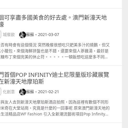
惹味。 吃過一只之後很想再多吃一只。 伊比利亞黑毛豬及花蛤
。來這裡最聰明的點菜方式就是你給餐廳預算讓其寫菜單，吃最
lden8 Pure Complex系列，根據資料，他們全線的產品成份天
一只閃耀著低調光澤的銅鍋盛載上的伊比利亞黑毛豬配花蛤，配
令的菜。 這天，蘇蘇跟好友們來到永利宮吃個開年飯。 永利宮
不含類固醇，而且口碑卓越，有大量用家推介。 Golden8最權
包括有鹹菜和橄欖，鹹鮮味濃，十分不錯。銅鍋是鍋具界的貴
於永皇宮南翼，如果是駕車的泊車去南翼的停車場就對了，如果
的是，在澳洲國徽上出現的袋鼠標誌，還會出現在代表澳洲製
個可享盡多國美食的好去處。澳門新濠天地
，皆因它傳熱效能很好，大廚能夠精準控制烹調時的火候，不易
遊客的話，永利皇宮內的指引十分清晰，很容易就會找到了。 餐
具有權威認證的產品上，而Golden8 Skincare 所有產品 ，都
濠
鍋，也是葡萄牙人料理的秘訣。 石頭湯 葡國阿爾梅林餐桌上的
門口有親切的服務員接待帶領我們入座。 以孔雀綠色和金色為主
了這個權威袋鼠三角標誌。 Soothing Cream 100ml $198
統熱湯，材料包括被譽為世界上最好吃的伊比利亞豬肉，它的肉
餐廳裝潢，像是帝王時期的珠寶一樣，明艷典雅。餐廳盡頭是一
lden 8 鱷魚油舒緩霜含有 Pure Golden 8 Complex，具有純淨
澳城餐飲
蘇蘇・2021-03-07
口感極具柔軟，肉汁豐富，回味甘香，還有獨特的葡萄牙香腸，
片的落地玻璃窗，前面就是著名的水舞表演湖，可以一邊用餐一
澳洲鱷魚油，金盞花萃CO2和乳木果的強大舒緩特性，旨在護理
萄牙人最喜歡用這湯來配搭紅酒。 八爪魚飯 葡萄牙海岸最著名
欣賞呢，如果是在晚上過來用餐，更可以看見那水與火融合於光
是否有時會有這個情況 突然晚餐很想吃只肥美多汁的燒鵝，但又
細膩和敏感的皮膚，天然抗菌特性具有鎮定和舒緩面部肌膚，眼
海鮮菜餚之一。 精選進口來自阿爾加威地區的葡萄牙八爪魚，肉
特效之間的水舞，極其震撼。 餐桌上的餐具、餐單一樣以孔雀綠
吃小籠包，來個海鮮拼盤也是不錯，還要來個人蔘雞湯，最好是
敏感位置也適用，更可舒緩手部因消毒劑 損害的柔嫩肌膚！
軟糯，特別的是以煮過八爪魚的水作為煮米水，可讓米飯展現出
為主調，典雅大方，餐巾上還有孔雀羽毛的繡花，很漂亮呢。 服
焦糖布丁來個完美的休止符。。。。。一頓飯想吃這麼多不同餐
y Lotion 300ml $248 Pure8 Complex 成分和純淨的澳洲鱷魚
特的風味。 脆烤乳豬 這是餐廳的招牌菜，亦是舉世聞名的葡國
員首先送上永利宮的歡迎茶金運茶，還有專業茶師來講解，原來
的菜，很難吧 不難，不難，一點也不難。 因為蘇蘇在新濠天地
強大的舒緩特性，具有強效身體保濕作用。接觸後可融化入皮
餚，由一隻乳豬烤至皮脆鬆化，傳統上再配搭一瓣瓣的香橙及胡
是以紅茶、綠茶、烏龍茶、法國玫瑰花、金桂花茶葉搭配而成，
找到了一個可以同時享受多國菜式的好地方，它就是蘇濠了。這
乳液富含天然存在的 Omega 和維生素，可增強真皮的天然保
粉調味而成。 最特別的是，送上來時乳豬皮下的肥肉和瘦肉已經
門首個POP INFINITY迪士尼限量版珍藏展覽
道甜潤感覺舒適，為打開你的胃口作準備。 茶師還表示，已經根
有多間中西餐廳、韓國菜和酒吧等，最特別這裡是可以在指定的
能。塗抹後，身體皮膚感覺柔軟如絲。 Magic Oil30ml $308
離，現代的人追求健康，大廚將大部分肥肉先拆去，瘦肉撕為條
在新濠天地摩珀斯
我們的餐單搭配了兩款茶飲，分別是台灣高山甜梗烏龍和賽珍珠
間餐廳跨店點菜的，很多人喜歡來這裡歡樂時光和晚餐呢，看看
成份為澳洲天然鱷魚油，其天然油脂中富含Omega3, 6, 7
，再用黃金比例組合而成的乳豬件，實在是功夫菜式。 祖母的麝
音王，在適當的時候就會呈上，因為一杯茶的背後蘊含著不少學
蘇跟友人吃了些什麼 蘇濠的環境十分寬敞，天花板很高，燈光柔
p; 9，除了可以補充皮膚的脂溶性，還可增強皮膚的活力和完整
葡萄酒朱古力慕斯 這個是主廚的家族食譜。朱古力慕斯以麝香葡
文化創意
蘇蘇・2021-02-21
，配合不同的茶，與食物搭配，可以有不同的感覺。 桌面上已經
，座位之間的距離與一般餐廳比較相對遠，就算整個場坐滿了人
，而且容易被皮膚吸收。日本柚子Yuzu淡香味，有助皮膚舒緩減
酒 一種葡萄牙甜酒 配新鮮覆盤子，榛子和香橙皮製成。同時搭
放了永利宮自家製的特色沾醬，分別是黃辣椒、生辣椒醬油和XO
怕太嘈雜，感覺很舒服。 聽說很多人喜歡來TFOR TAPAS 歡樂
作用。還有抗氧化和抗衰老作用，絕對是萬用油。 以上產品及資
前與友人去到新濠天地摩珀斯酒店拍照，因為這裡有數個不同形
小杯麝香葡萄酒。 雞蛋絲蛋糕 酒店的餅房一直備受本地人歡
，更有蘇蘇很喜歡的酥脆焦糖合桃。 餐單已經清楚列出我們今天
光，所以我們先來喝一杯雞尾酒再吃晚餐，雞尾酒分別有酒精的
乃品牌提供，文中個人感受只供讀者參考之用，並不代表該品牌
的米奇在大堂站崗，究竟是什麼的一回事呢 原來澳門新濠天地的
，其中一款受歡迎的蛋糕就是雞蛋絲蛋糕，據說最初是由15世紀
菜式，感覺十分優越。 點心來了，一人一份，有鮑魚燒賣、蟹肉
有酒精的。 白水果酒，還有雞尾酒Margarita、Blue Hawaii
公司之言論及立場。如需協助或希望獲得更多有關產品資訊，請
生活精品店WF Fashion 引入全新潮流藝術項目Pop Infinity。
葡萄牙人創造而成。原本是一款甜度很高的蛋糕，但經餅師調整
、韭黃雞絲春卷 在傳統的燒賣上加上了肉質鮮美的南非鮑魚，那
 for Tapas 都是不錯的選擇，或者如果你想不到喝那一種，可
聯絡該品牌查詢或尋求相關專業意見。 FB專頁
名藝術機構APPortfolio集結多個國際頂尖藝術單位，於澳門由
甜度剛好，健康又好吃。 薈景閣咖啡室 地址 新口岸友誼大馬
配搭和口感很讚。蟹肉撻外皮酥脆，裡面混和了阿拉斯加蟹肉和
酒保推薦啊 有雞尾酒又怎可以沒有小吃呢 酥炸鱈魚球 TFOR
swww.facebook.comgolden8skinhk 更多各地吃喝玩樂、美
著名建築師Zaha Hadid所設計別具特色的現代化新派星級酒
61110號澳門雅辰酒店2樓 電話 853 8793 3871 更多各地吃喝