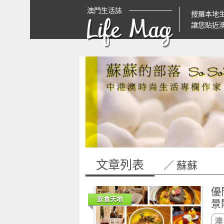
澳門生活誌
搜羅本地
Life Mag
讓您貼近
文章列表
／ 蘇蘇
優
飲食天地
景