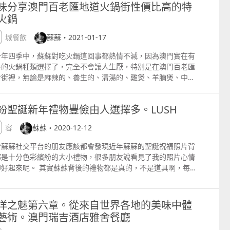
蟹肉，十分鮮甜。 西洋菜花膠海鮮羹 當它呈上來時蘇蘇有點驚
PAS 這個很好吃呢，外酥內嫩，再沾上點點沙拉甾，美味 這麼
、潮流、旅遊、演藝、文化、生活或購物資訊、心情話語文章
味分享澳門百老匯地道火鍋街性價比高的特
摩珀斯大堂，展出多款俱收藏價值的、以迪士尼經典角色為創作
樂、美容、潮流、旅遊、演藝、文化、生活或購物資訊、心情話
，第一次吃到綠色的湯羹，用湯匙一撈，原來裡面藏著大量的花
小的一盤，不到三、五分鐘就被消滅掉了。 煎鴨肝法包多士
，繼續以一文多發形式發放於中、港、澳三地多個高人氣時尚生
火鍋
的Snow Angel Mickey 系列大型藝術作品，而且有部份還是
文章等，繼續以一文多發形式發放於中、港、澳三地多個高人氣
和海鮮，嚐一口味道清甜，口感豐富。綠色的湯羹是以新鮮的西
OR TAPAS 鴨肝大大件的法包多士，鴨肝是外脆內嫩的，那個沾
網站的專欄內，詳情請點擊蘇蘇的 新浪微博 『蘇蘇的部落』
首發呢。 是次參與展覽的藝術家包括有戴維‧佛洛雷斯 David
尚生活網站的專欄內，詳情請點擊蘇蘇的 新浪微博 『蘇蘇的部
菜炒香，加高湯榨汁後，再加上花膠和海鮮，這絕對是低調奢華
鴨肝油的多士香噴噴的，回味回窮。 歡樂時光過後，我們就繼續
pwww.weibo.comsusannaklprofile Facebook
澳城餐飲
蘇蘇・2021-01-17
ores、坎帕納工作室Estudio Campana、下田光 Hikari
ttpwww.weibo.comsusannaklprofile Facebook
粵菜代表。 椒鹽本灣小海鮮 蘇蘇很喜歡吃椒鹽的菜式，皆因香
晚餐了，先來一盤海鮮拼盤 黃金海岸餐廳。 海鮮盤分別有大、
pswww.facebook.comsososusanna Instagram
imoda、凱瑟琳‧伯爾尼哈特 Katherine Bernhardt、菲利普‧考
pswww.facebook.comsososusanna Instagram
惹味。大廚選用了這天新鮮的瀨尿蝦和河鮮沙咀魚，肉質彈牙鮮
、小3個份量，這個是中的，46個人分享最好，新鮮非常新鮮，
一年四季中，蘇蘇對吃火鍋這回事都熱情不減，因為澳門實在有
tpinstagram.comsososusanna 時尚生活專欄和部落格 網站及
 Philip Colbert及天明屋尚 Tenmyouya Hisashi等。 「Pop
tpinstagram.comsososusanna 時尚生活專欄和部落格 網站及
其實可否多吃一份XD 雞湯火腿浸兒菜淮山 雞湯浸鮮蔬也是蘇
廳的招牌菜之一。 扒帶子柚子沙律 黃金海岸餐廳 大大只的帶
多的火鍋種類選擇了，完全不會讓人生厭，特別是在澳門百老匯
Apps 國際時尚雜誌 ELLE HK 澳門人氣資訊網站CTM。
finity」是以迪士尼經典角色為創作靈感的系列式藝術項目，首先
Apps ELLE HK 澳門人氣資訊網站CTM。LifeMag 中國
喜愛的，可以吃出蔬菜的原味，淮山健康口感粉嫩的，兒菜口感
用爽脆的蔬菜配搭。 黑松露小籠包 鼎泰豐 蘇蘇很喜歡黑松
食街裡，無論是麻辣的、養生的、清湯的、雞煲、羊腩煲、中式
feMag 中國163.com。LOFTER 中國攜程氫氣球 中國搜狐新聞網
珀斯酒店大堂就可以見到3件1.2米高的Snow Angel Mickey，
3.com。LOFTER 中國攜程氫氣球 中國搜狐新聞網 台灣痞客邦
脆可口，在澳門還是第一次嚐到這。 原來兒菜是來自四川的，是
，看見有黑松露的小籠包，一定要試試。 皮薄，肉汁飽滿，滿滿
、抑或是川式的等等等等火鍋都一應俱全，所以很多朋友都經常
痞客邦 聯絡及邀約 susannakL88@yahoo.com.hk
亮吧，很想帶他們回家呢。 而由美國著名藝術家David Flores
及邀約 susannakL88@yahoo.com.hk
菜的一種，營養豐富，如果吃太多不消化，它可以有潤腸排毒和
露香氣。 陳記招牌燒鵝 深井陳記燒鵝 燒鵝呀，很開心可以在
這裡遇見蘇蘇跟不同的朋友在聚餐吃火鍋。 百老匯美食街有兩個
的有 ldquo;GOLDEN CHILDrdquo;、
紛聖誕新年禮物豐儉由人選擇多。LUSH
食作用。粗大的根部上，一個個翠綠的芽包環繞相抱，如同無數
門吃到深井陳記的燒鵝，蘇蘇超興奮呢，之前在深井吃過一次，
車場十分方便駕駛人士，但有朋友說，如果沒有車的會很麻煩
uo;DFXMICKEYrdquo;以及ldquo;REAL BOYrdquo;。
子把娘圍在中間，所以被稱為兒菜，真的長知識啊 酸菜斑片湯瀨
是想念。香噴噴的，皮脆肉厚多汁，好味道。 韓家得蔘雞湯 韓
。 其實一點都不麻煩啊，在澳門銀河的室內是有通道直達呢，如
quo;REAL BOYrdquo;真是最深得蘇蘇的心，他就是木偶奇遇記
美容
蘇蘇・2020-12-12
 斑片十分嫩滑，酸菜味道剛好，如果不吃米飯的可以選這個。
蔘雞湯 火山香辣炒雞塊 韓家得蔘雞湯 香香辣辣的雞塊十分惹
澳門JW萬豪酒店向方向或悅榕庄酒店向The Apron 蠔吧扒房
inocchio 皮諾丘，這個故事大家都不會陌生了吧，當皮諾丘說
露脆米燒鵝飯 來到永利宮這是蘇蘇不能抗拒的主食，鋪滿現刨香
配白飯同吃，正 美國特級肉眼扒 黃金海岸餐廳 五成熟剛好，
向上一層扶手電梯，再走大約數分鐘就會見到室內天橋的入口
看蘇蘇社交平台的朋友應該都會發現近年蘇蘇的聖誕祝福照片背
時他的鼻子就會變長呢。 這些潮玩的藝術品，線條分明，做工仔
噴的松露，用荔枝木燒烤而成那皮脆肉厚的燒鵝，配上香氣十足
不少，肉質細膩多汁。 西班牙黑毛豬飯 TFOR TAPAS 原來是
，而且還是步行電梯呢，當然方向感不好的朋友可以直接問問酒
都是十分色彩繽紛的大小禮物，很多朋友說看見了我的照片心情
，真的很美。如果蘇蘇家的客廳夠寬闊的話，真的很想買他回
脆米和炒飯，有誰可以抵受這種誘惑，蘇蘇真的不行呢。 自家製
墨魚汁煮成的飯，口感香糯，除了有西班牙黑毛豬肉外，還配搭
工作人員就可以了。 走在室內天橋上，從落地玻璃窗看出去就已
即好起來呢。 其實蘇蘇背後的禮物都是真的，不是道具啊，每一
。 在皮諾丘旁邊還可以看見一系列的雕塑、家俱藝術作品和精
橘雪糕 清甜充滿橘子香味，為這一頓寫下完美的休止符。 總
鮮， 蝦仁蛋炒飯 鼎泰豐 粒粒分明的炒飯，充滿蛋香，不錯。
看見百老匯美食街了。 過了天橋就會看見這個美食大搜集的資料
Lush 嵐舒禮盒製作團隊都會費盡心思設計包裝精美的聖誕新年
 當中包括由知名藝術家具品牌Estudio Campana 創作的價值
，永利宮的價錢雖然不便宜，但絕對物有所值，如果你是中菜
、焦糖忌廉布甸 T FOR TAPAS 很
，再往右邊走根據路牌指示就可以找到百老匯美食街了。 百老匯
盒，禮盒內的每件產品均經過精心挑選，組合成別具特色的禮
澳門幣40萬元的乒乓球枱、乒乓球拍和乒乓球。 這套乒乓球枱
，更是不能錯過呢。 永利宮 地址︰澳門路氹體育館大馬路永利
吃的甜品，特別是焦糖炸麵條和焦糖忌廉布甸，不過還是前者最
食街餐廳選擇非常多，平日人流比較暢順，但一到星期五六日或
，更力求創新加入環保元素，讓你為在意的人準備一份難忘又滿
裝最獨特之處就是那些米奇圖案，利用了古代中國傢俱的主要結
洋之魅第六章。從來自世界各地的美味中體
 電話︰853 8889 3663 營業時間︰中午12時至下午3時，下午
秀。 這一頓吃得十分滿足，價錢也合理，下次再嚐其他。 吃得
眾假期人流就會川流不息，如果是熱門的餐廳就最好先打電話訂
思的禮物。 LUSH嵐舒於 1995 年在英國創立，已於 48 個國家
方式榫卯製作而成的，真是不得了呢。 日本藝術家天明屋尚創作
藝術。澳門瑞吉酒店雅舍餐廳
 更多各地吃喝玩樂、美容、潮流、旅遊、演藝、文
飽的，最好是散步走一走，新濠天地裡面有不少精彩的藝術品和
了，以免等待時間太久掉了雅興。 天氣冷冷的這一天，蘇蘇就與
超過 900 間分店。他們一直致力採用新鮮材料如有機水果及蔬
dquo;Mickey Arriverdquo;屏風 這裡還有多個版本大熱作品
、生活或購物資訊、心情話語文章等，繼續以一文多發形式發放
置藝術，可以去逛逛啊，可能有些是不定期開放的，可以先問問
位朋友在匯食坊共餐，吃的就是我最愛的火鍋。 可能大家對匯食