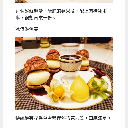
這個蘇蘇超愛，酥脆的蘋果撻，配上肉桂冰淇
淋，很想再來一份。
冰淇淋泡芙
傳統泡芙配香草雪糕伴熱巧克力醬，口感滿足。