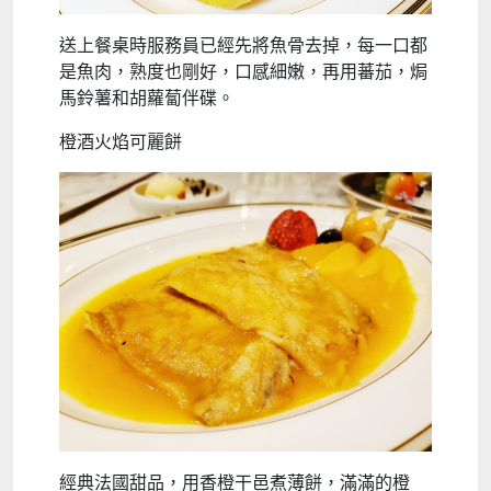
送上餐桌時服務員已經先將魚骨去掉，每一口都
是魚肉，熟度也剛好，口感細嫩，再用蕃茄，焗
馬鈴薯和胡蘿蔔伴碟。
橙酒火焰可麗餅
經典法國甜品，用香橙干邑煮薄餅，滿滿的橙