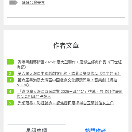
蘇蘇台灣美食
作者文章
香港粵劇藝術團2026年度大型製作。唐滌生經典作品《再世紅
梅記》
第六屆大灣區中國戲劇文化節，跨界音樂劇作品《見字如面》
第六屆粵港澳大灣區中國戲劇文化節澳門場，音樂劇《娜拉
NORA》
「粵港澳大灣區時尚展覽 2026－澳門站」啓幕，展出91件設計
作品亮相澳門巴黎人
光影落盡，彩虹歸途 -- 記焦媛再度摘得白玉蘭最佳女主角
星級專欄
熱門作者