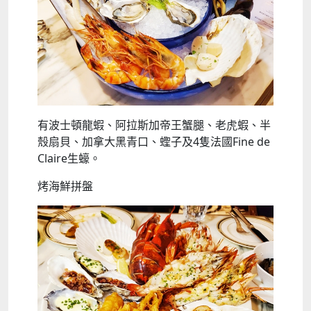
有波士頓龍蝦、阿拉斯加帝王蟹腿、老虎蝦、半
殼扇貝、加拿大黑青口、蟶子及4隻法國Fine de
Claire生蠔。
烤海鮮拼盤