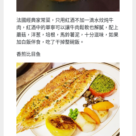
法國經典家常菜，只用紅酒不加一滴水炆炖牛
肉，紅酒中的單寧可以讓牛肉鬆軟也解膩，配上
蘑菇，洋葱，培根，馬鈴薯泥，十分滋味，如果
加白飯伴食，吃了干掉整碗飯。
香煎比目鱼