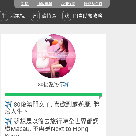
訂閱
博客專欄
合作媒體
聯絡及合作
生活電視
潮流特區
澳門自助餐攻略
80後愛旅行✈️
✈ 80後澳門女子, 喜歡到處遊歷, 體
驗人生。
✈ 夢想是以後去旅行時全世界都認
識Macau, 不再是Next to Hong
Kong