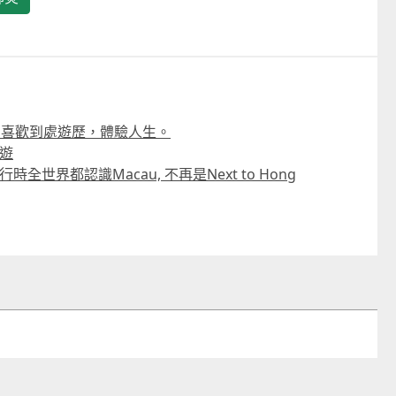
，喜歡到處遊歷，體驗人生。
遊
全世界都認識Macau, 不再是Next to Hong
童韻培育系列“星海星語・
工作坊”
2026-07-05 至 2026-08-