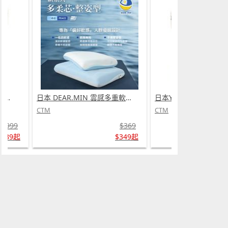
日本 DEAR.MIN 雲感多重軟芯柔托緩壓Peace柔眠枕 (需訂貨)
日本Yohome 迷你專業級現磨鮮萃奶泡3合1半自動家庭意式咖啡機 (需訂貨)
CTM
CTM
$369
$999
$349起
$739起