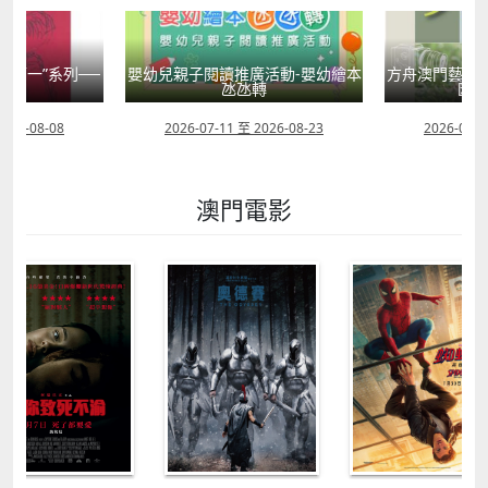
國第一”系列──
嬰幼兒親子閱讀推廣活動-嬰幼繪本
方舟澳門藝術學
學
氹氹轉
匯聚
2026-08-08
2026-07-11 至 2026-08-23
2026-08-0
澳門電影