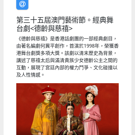
第三十五屆澳門藝術節。經典舞
台劇<德齡與慈禧>
《德齡與慈禧》是香港話劇團的一部經典劇目，
由著名編劇何冀平創作，首演於1998年，榮獲香
港舞台劇獎多項大獎。該劇以清末歷史為背景，
講述了慈禧太后與滿清貴族少女德齡公主之間的
互動，展現了宮廷內部的權力鬥爭、文化碰撞以
及人性情感。