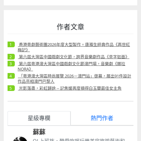
作者文章
香港粵劇藝術團2026年度大型製作。唐滌生經典作品《再世紅
梅記》
第六屆大灣區中國戲劇文化節，跨界音樂劇作品《見字如面》
第六屆粵港澳大灣區中國戲劇文化節澳門場，音樂劇《娜拉
NORA》
「粵港澳大灣區時尚展覽 2026－澳門站」啓幕，展出91件設計
作品亮相澳門巴黎人
光影落盡，彩虹歸途 -- 記焦媛再度摘得白玉蘭最佳女主角
星級專欄
熱門作者
蘇蘇
OL上班族，酷愛吃喝玩樂美容旅遊藝術和