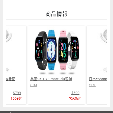
商品情報
日本Yohome 5D全方位雙面雙葉對流淨化智能語音伸縮循環扇 PRO (需訂貨)
英國SKIDY SmartEdu智伴高清流暢五重定位遠控180°旋攝雙向視頻海外適配兒童智能手錶PRO (需訂貨)
CTM
CTM
$799
$599
$669起
$569起