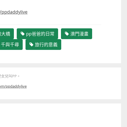
/ppdaddylive
澳大橋
pp爸爸的日常
澳門漫畫
千與千尋
旅行的意義
女兒叫PP。
com/ppdaddylive