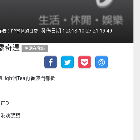
發佈日期：2018-10-27 21:19:49
作者：PP爸爸的日常
橋奇遇
生活在我城
igh個Tea再番澳門都抵
正D
嘅港澳碼頭