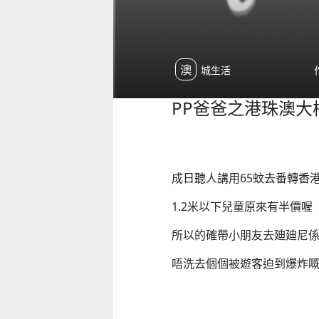
澳城生活
PP爸爸之港珠澳大
成日聽人講用65蚊去番轉香港H
1.2米以下兒童原來有半價喔
所以的確帶小朋友去廸廸尼係
唔洗去個個被遊客迫到爆炸