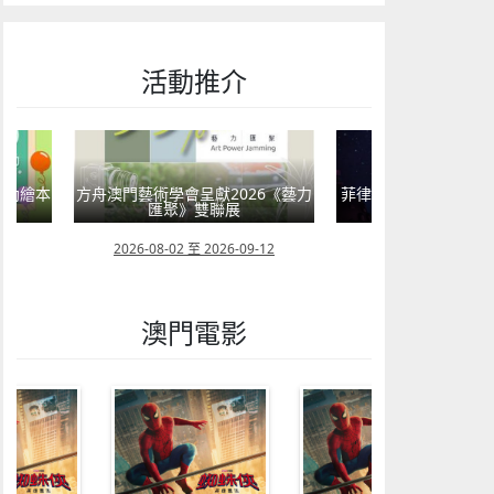
活動推介
嬰幼繪本
方舟澳門藝術學會呈獻2026《藝力
菲律賓亮點文創活動
匯聚》雙聯展
覽會及動畫
23
2026-08-02 至 2026-09-12
2026-07-24 至 202
澳門電影