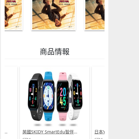
商品情報
英國SKIDY SmartEdu智伴高清流暢五重定位遠控180°旋攝雙向視頻海外適配兒童智能手錶PRO (需訂貨)
日本Yohome 5D全方位雙面雙葉對流淨化智能語音伸縮循環扇 PRO (需訂貨)