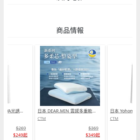
商品情報
日本 Yohome 仿生 UVA光誘電觸滅可放掛立有線無線兩用光感滅蚊機 PRO 2.0 (需訂貨)
日本 DEAR.MIN 雲感多重軟芯柔托緩壓Peace柔眠枕 (需訂貨)
CTM
CTM
$269
$369
$249起
$349起