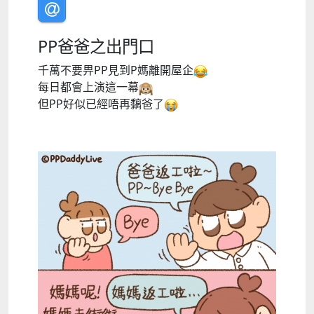
PP爸爸之出門口
千萬不要畀PP見到P媽離開屋企
每日都會上演這一幕
但PP好似已經唔再黐爸了